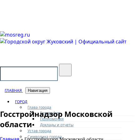
Городской округ Жуковский
Официальный сайт
ГЛАВНАЯ
Навигация
ГОРОД
Глава города
Госстройнадзор Московской
Биография
Полномочия
области
Доклады и отчеты
Устав города
Символика города
Главная
» Госстройнадзор Московской области