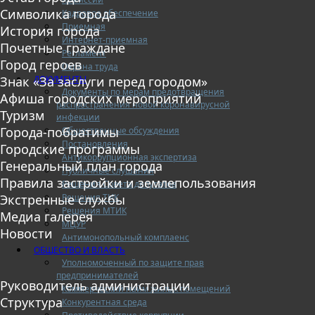
Символика города
Кадровое обеспечение
Приемная
История города
Интернет-приемная
Почетные граждане
Регламент
Город героев
Охрана труда
ДОКУМЕНТЫ
Знак «За заслуги перед городом»
Документы по мерам предотвращения
Афиша городских мероприятий
распространения новой коронавирусной
Туризм
инфекции
Города-побратимы
Общественные обсуждения
Постановления
Городские программы
Антикоррупционная экспертиза
Генеральный план города
Публичные слушания
Правила застройки и землепользования
Решения Совета депутатов
Решения ТИК
Экстренные службы
Решения МТИК
Медиа галерея
МЦУР
Новости
Антимонопольный комплаенс
ОБЩЕСТВО И ВЛАСТЬ
Уполномоченный по защите прав
предпринимателей
Руководитель администрации
Коммерческий найм жилых помещений
Структура
Конкурентная среда