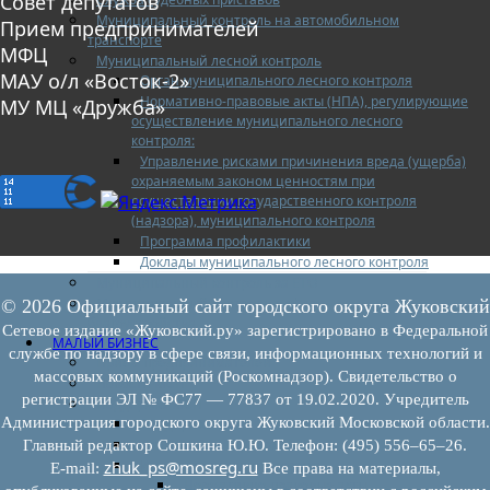
Совет депутатов
Муниципальный контроль на автомобильном
Прием предпринимателей
транспорте
МФЦ
Муниципальный лесной контроль
МАУ о/л «Восток-2»
Орган муниципального лесного контроля
Нормативно-правовые акты (НПА), регулирующие
МУ МЦ «Дружба»
осуществление муниципального лесного
контроля:
Управление рисками причинения вреда (ущерба)
охраняемым законом ценностям при
осуществлении государственного контроля
(надзора), муниципального контроля
Программа профилактики
Доклады муниципального лесного контроля
Муниципальный контроль за ЕТО
Муниципальный контроль в сфере
© 2026 Официальный сайт городского округа Жуковский
благоустройства
Сетевое издание «Жуковский.ру» зарегистрировано в Федеральной
МАЛЫЙ БИЗНЕС
службе по надзору в сфере связи, информационных технологий и
Прием предпринимателей
массовых коммуникаций (Роскомнадзор). Свидетельство о
Новости МСП
регистрации ЭЛ № ФС77 — 77837 от 19.02.2020. Учредитель
Поддержка МСП
Администрация городского округа Жуковский Московской области.
Поддержка МСП
Финансовая поддержка
Главный редактор Сошкина Ю.Ю. Телефон: (495) 556–65–26.
Имущественная поддержка
zhuk_ps@mosreg.ru
E‑mail:
Все права на материалы,
Нормативно-правовые акты