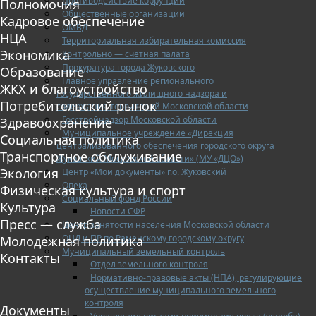
Противодействие коррупции
Полномочия
Общественные организации
Кадровое обеспечение
ОМВД
НЦА
Территориальная избирательная комиссия
Экономика
Контрольно — счетная палата
Прокуратура города Жуковского
Образование
Главное управление регионального
ЖКХ и благоустройство
государственного жилищного надзора и
Потребительский рынок
содержания территорий Московской области
Госстройнадзор Московской области
Здравоохранение
Муниципальное учреждение «Дирекция
Социальная политика
централизованного обеспечения городского округа
Транспортное обслуживание
Жуковский Московской области» (МУ «ДЦО»)
Экология
Центр «Мои документы» г.о. Жуковский
Опека
Физическая культура и спорт
Социальный фонд России
Культура
Новости СФР
Пресс — служба
Центр занятости населения Московской области
ОНД и ПР по Раменскому городскому округу
Молодежная политика
Муниципальный земельный контроль
Контакты
Отдел земельного контроля
Нормативно-правовые акты (НПА), регулирующие
осуществление муниципального земельного
контроля
Документы