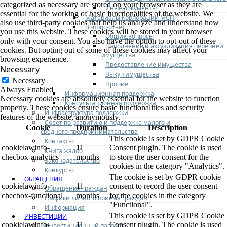
categorized as necessary are stored on your browser as they are
Иные документы
essential for the working of basic functionalities of the website. We
Материалы Корпорации МСП
also use third-party cookies that help us analyze and understand how
Вопрос-ответ
you use this website. These cookies will be stored in your browser
Общие вопросы
only with your consent. You also have the option to opt-out of these
Наполнение и актуализация перечней
cookies. But opting out of some of these cookies may affect your
имущества
browsing experience.
Предоставление имущества
Necessary
Выкуп имущества
Necessary
Прочие
Always Enabled
Информационная поддержка
Necessary cookies are absolutely essential for the website to function
Консультационная поддержка
properly. These cookies ensure basic functionalities and security
Инфраструктура поддержки
features of the website, anonymously.
Совет по развитию и поддержке малого и
Cookie
Duration
Description
среднего предпринимательства
This cookie is set by GDPR Cookie
Контакты
cookielawinfo-
11
Consent plugin. The cookie is used
Книга жалоб
checbox-analytics
months
to store the user consent for the
Законодательство
cookies in the category "Analytics".
Конкурсы
The cookie is set by GDPR cookie
ОБРАЩЕНИЯ
cookielawinfo-
11
consent to record the user consent
Обращения граждан
checbox-functional
months
for the cookies in the category
Графики личного приема граждан
"Functional".
Информация
This cookie is set by GDPR Cookie
ИНВЕСТИЦИИ
cookielawinfo-
11
Consent plugin. The cookie is used
Инвестиционный паспорт