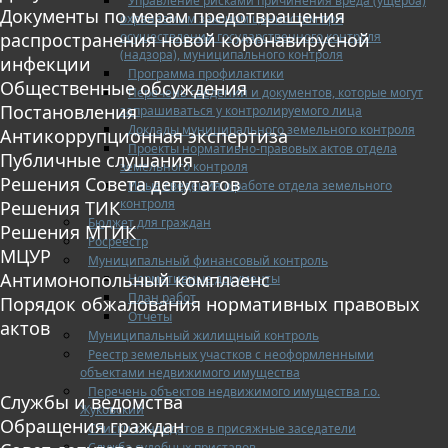
Управление рисками причинения вреда (ущерба)
Документы по мерам предотвращения
охраняемым законом ценностям при
осуществлении государственного контроля
распространения новой коронавирусной
(надзора), муниципального контроля
инфекции
Программа профилактики
Общественные обсуждения
Перечень сведений и документов, которые могут
Постановления
запрашиваться у контролируемого лица
Доклады муниципального земельного контроля
Антикоррупционная экспертиза
Проекты нормативно-правовых актов отдела
Публичные слушания
земельного контроля
Решения Совета депутатов
Иные сведения о работе отдела земельного
контроля
Решения ТИК
Бюджет для граждан
Решения МТИК
Росреестр
МЦУР
Муниципальный финансовый контроль
Антимонопольный комплаенс
Нормативные документы
План работ
Порядок обжалования нормативных правовых
Отчеты
актов
Муниципальный жилищный контроль
Реестр земельных участков с неоформленными
объектами недвижимого имущества
Перечень объектов недвижимого имущества г.о.
Службы и ведомства
Жуковский
Обращения граждан
Списки кандидатов в присяжные заседатели
Служба судебных приставов