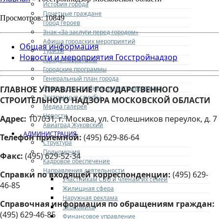
История города
Почетные граждане
Просмотров: 10849
Город героев
Знак «За заслуги перед городом»
Афиша городских мероприятий
Общая информация
Туризм
Новости и мероприятия Госстройнадзор
Города-побратимы
Городские программы
Генеральный план города
Правила застройки и землепользования
ГЛАВНОЕ УПРАВЛЕНИЕ ГОСУДАРСТВЕННОГО
Экстренные службы
СТРОИТЕЛЬНОГО НАДЗОРА МОСКОВСКОЙ ОБЛАСТИ
Медиа галерея
Новости
Адрес:
107031, г. Москва, ул. Столешников переулок, д. 7
Авиаград Жуковский
АДМИНИСТРАЦИЯ
Телефон приемной:
(495) 629-86-64
Структура
Полномочия
Факс:
(495) 629-52-34
Кадровое обеспечение
Направления деятельности
Справки по входящей корреспонденции:
(495) 629-
Участникам СВО и членам их семей
46-85
Жилищная сфера
Наружная реклама
Справочная информация по обращениям граждан:
Экономика
(495) 629-46-85
Финансовое управление