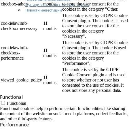
checbox-others
months
to store the user consent for the
Муниципально-частное партнерство
cookies in the category "Other.
Новости инвестиций
This cookie is set by GDPR Cookie
Consent plugin. The cookies is used
cookielawinfo-
11
to store the user consent for the
checkbox-necessary
months
cookies in the category
"Necessary".
This cookie is set by GDPR Cookie
cookielawinfo-
Consent plugin. The cookie is used
11
checkbox-
to store the user consent for the
months
performance
cookies in the category
"Performance".
The cookie is set by the GDPR
Cookie Consent plugin and is used
11
viewed_cookie_policy
to store whether or not user has
months
consented to the use of cookies. It
does not store any personal data.
Functional
Functional
Functional cookies help to perform certain functionalities like sharing
the content of the website on social media platforms, collect feedbacks,
and other third-party features.
Performance