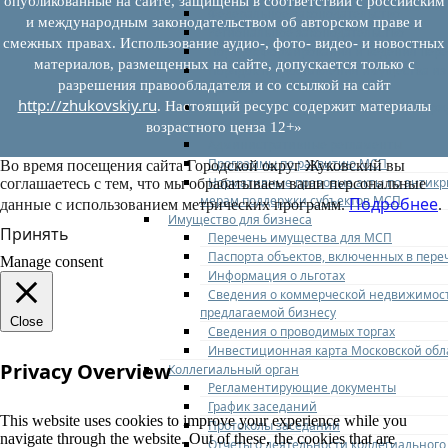
опубликованные на сайте, защищены в соответствии с российским
Федеральное законодательство
и международным законодательством об авторском праве и
Региональное законодательство
смежных правах. Использование аудио-, фото- видео- и новостных
Порядок формирования и ведения пер
материалов, размещенных на сайте, допускается только с
Порядок предоставления имущества из
разрешения правообладателя и со ссылкой на сайт
перечней
http://zhukovskiy.ru
. Настоящий ресурс содержит материалы
Нормативные правовые акты по утвер
перечней
возрастного ценза 12+»
Административные регламенты
Программы по развитию МСП
Во время посещения сайта Городской округ Жуковский вы
Нормативные правовые акты по антик
соглашаетесь с тем, что мы обрабатываем ваши персональные
мерам поддержки субъектов МСП
Подробнее
данные с использованием метрических программ.
.
Имущество для бизнеса
Принять
Перечень имущества для МСП
Паспорта объектов, включенных в пере
Manage consent
Информация о льготах
Сведения о коммерческой недвижимос
предлагаемой бизнесу
Close
Сведения о проводимых торгах
Инвестиционная карта Московской обл
Privacy Overview
Коллегиальный орган
Регламентирующие документы
График заседаний
This website uses cookies to improve your experience while you
Протоколы заседаний
navigate through the website. Out of these, the cookies that are
Отчеты о деятельности коллегиального