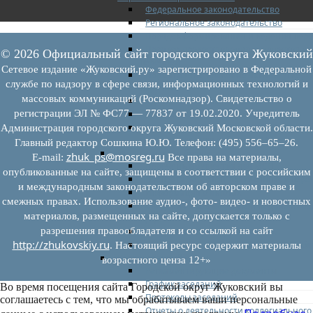
Федеральное законодательство
Региональное законодательство
Порядок формирования и ведения пер
Порядок предоставления имущества из
© 2026 Официальный сайт городского округа Жуковский
перечней
Сетевое издание «Жуковский.ру» зарегистрировано в Федеральной
Нормативные правовые акты по утвер
службе по надзору в сфере связи, информационных технологий и
перечней
массовых коммуникаций (Роскомнадзор). Свидетельство о
Административные регламенты
регистрации ЭЛ № ФС77 — 77837 от 19.02.2020. Учредитель
Программы по развитию МСП
Нормативные правовые акты по антик
Администрация городского округа Жуковский Московской области.
мерам поддержки субъектов МСП
Главный редактор Сошкина Ю.Ю. Телефон: (495) 556–65–26.
Имущество для бизнеса
zhuk_ps@mosreg.ru
E‑mail:
Все права на материалы,
Перечень имущества для МСП
опубликованные на сайте, защищены в соответствии с российским
Паспорта объектов, включенных в пере
и международным законодательством об авторском праве и
Информация о льготах
смежных правах. Использование аудио-, фото- видео- и новостных
Сведения о коммерческой недвижимос
материалов, размещенных на сайте, допускается только с
предлагаемой бизнесу
разрешения правообладателя и со ссылкой на сайт
Сведения о проводимых торгах
http://zhukovskiy.ru
Инвестиционная карта Московской обл
. Настоящий ресурс содержит материалы
Коллегиальный орган
возрастного ценза 12+»
Регламентирующие документы
График заседаний
Во время посещения сайта Городской округ Жуковский вы
Протоколы заседаний
соглашаетесь с тем, что мы обрабатываем ваши персональные
Отчеты о деятельности коллегиального