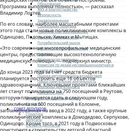
акушерских пунктов. Все объекты построены.
Образование
Программа выполнена полностью», — рассказал
ЖКХ и благоустройство
Владимир Локтев.
Безопасность
Здравоохранение
По его словам, наиболее масштабными проектами
Социальная политика
этого года стали новые поликлинические комплексы в
Транспортное обслуживание
Одинцово, Подольске, Химках и Мытищах.
Технологические схемы
Потребительский рынок
«Это современные многопрофильные медицинские
Физическая культура и спорт
центры, предоставляющие высокотехнологичную
Культура
Молодежная политика
медицинскую помощь», — подчеркнул министр.
Комиссия по делам несовершеннолетних и
защите их прав
До конца 2023 года за счет средств бюджета
Оценка регулирующего воздействия
планируется построить еще 16 объектов
Градостроительная деятельность
здравоохранения. Ключевыми проектами ближайших
Дорожная деятельность
лет станут поликлиника на 750 посещений в Реутове,
Архивное дело
которую планируется сдать в следующем году,
Муниципальные учреждения
поликлиника на 600 посещений в Коломне,
Контакты
СОВЕТ ДЕПУТАТОВ
запланированная на ввод в 2022 году, а также крупные
Структура
поликлинические комплексы в Домодедово, Серпухове,
Депутаты
Одинцово. Кроме того, в 2021 году в Подмосковье
О Совете депутатов
приступают к строительству детской областной
Комиссии