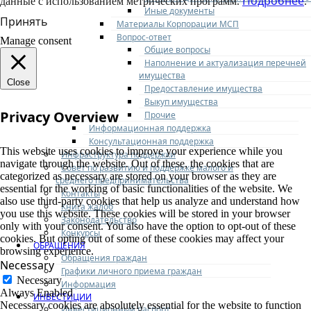
Подробнее
данные с использованием метрических программ.
.
Иные документы
Принять
Материалы Корпорации МСП
Вопрос-ответ
Manage consent
Общие вопросы
Наполнение и актуализация перечней
имущества
Close
Предоставление имущества
Выкуп имущества
Privacy Overview
Прочие
Информационная поддержка
Консультационная поддержка
This website uses cookies to improve your experience while you
Инфраструктура поддержки
navigate through the website. Out of these, the cookies that are
Совет по развитию и поддержке малого и
categorized as necessary are stored on your browser as they are
среднего предпринимательства
essential for the working of basic functionalities of the website. We
Контакты
also use third-party cookies that help us analyze and understand how
Книга жалоб
you use this website. These cookies will be stored in your browser
Законодательство
only with your consent. You also have the option to opt-out of these
Конкурсы
cookies. But opting out of some of these cookies may affect your
ОБРАЩЕНИЯ
browsing experience.
Обращения граждан
Necessary
Графики личного приема граждан
Necessary
Информация
Always Enabled
ИНВЕСТИЦИИ
Necessary cookies are absolutely essential for the website to function
Инвестиционный паспорт