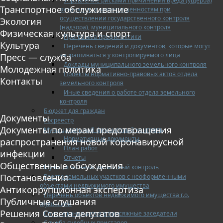
Управление рисками причинения вреда (ущерба)
Транспортное обслуживание
охраняемым законом ценностям при
осуществлении государственного контроля
Экология
(надзора), муниципального контроля
Физическая культура и спорт
Программа профилактики
Культура
Перечень сведений и документов, которые могут
запрашиваться у контролируемого лица
Пресс — служба
Доклады муниципального земельного контроля
Молодежная политика
Проекты нормативно-правовых актов отдела
Контакты
земельного контроля
Иные сведения о работе отдела земельного
контроля
Бюджет для граждан
Документы
Росреестр
Документы по мерам предотвращения
Муниципальный финансовый контроль
Нормативные документы
распространения новой коронавирусной
План работ
инфекции
Отчеты
Общественные обсуждения
Муниципальный жилищный контроль
Постановления
Реестр земельных участков с неоформленными
объектами недвижимого имущества
Антикоррупционная экспертиза
Перечень объектов недвижимого имущества г.о.
Публичные слушания
Жуковский
Решения Совета депутатов
Списки кандидатов в присяжные заседатели
Служба судебных приставов