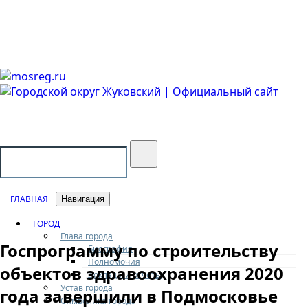
Городской округ Жуковский
Официальный сайт
ГЛАВНАЯ
Навигация
ГОРОД
Глава города
Госпрограмму по строительству
Биография
Полномочия
объектов здравоохранения 2020
Доклады и отчеты
Устав города
года завершили в Подмосковье
Символика города