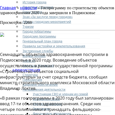
История города
Почетные граждане
Главная
новости
»
» Госпрограмму по строительству объектов
Город героев
здравоохранения 2020 года завершили в Подмосковье
Знак «За заслуги перед городом»
Афиша городских мероприятий
Просмотров: 2269
Туризм
Города-побратимы
Городские программы
Генеральный план города
Правила застройки и землепользования
Экстренные службы
Семнадцать объектов здравоохранения построили в
Медиа галерея
Подмосковье в 2020 году. Возведение объектов
Новости
осуществлялось в рамках государственной программы
Авиаград Жуковский
АДМИНИСТРАЦИЯ
«Строительство объектов социальной
Структура
инфраструктуры» за счет средств бюджета, сообщил
Полномочия
министр строительного комплекса Московской области
Кадровое обеспечение
Владимир Локтев.
Направления деятельности
Участникам СВО и членам их семей
«В рамках госпрограммы в 2020 году был запланирован
Жилищная сфера
ввод 17-ти объектов здравоохранения. Среди них
Наружная реклама
Экономика
четыре поликлиники и тринадцать фельдшерско-
Финансовое управление