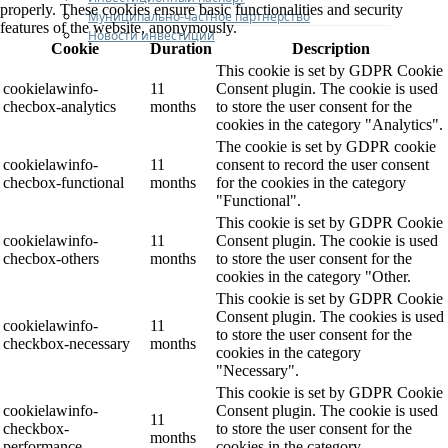
properly. These cookies ensure basic functionalities and security
Муниципально-частное партнерство
features of the website, anonymously.
Новости инвестиций
Cookie
Duration
Description
This cookie is set by GDPR Cookie
cookielawinfo-
11
Consent plugin. The cookie is used
checbox-analytics
months
to store the user consent for the
cookies in the category "Analytics".
The cookie is set by GDPR cookie
cookielawinfo-
11
consent to record the user consent
checbox-functional
months
for the cookies in the category
"Functional".
This cookie is set by GDPR Cookie
cookielawinfo-
11
Consent plugin. The cookie is used
checbox-others
months
to store the user consent for the
cookies in the category "Other.
This cookie is set by GDPR Cookie
Consent plugin. The cookies is used
cookielawinfo-
11
to store the user consent for the
checkbox-necessary
months
cookies in the category
"Necessary".
This cookie is set by GDPR Cookie
cookielawinfo-
Consent plugin. The cookie is used
11
checkbox-
to store the user consent for the
months
performance
cookies in the category