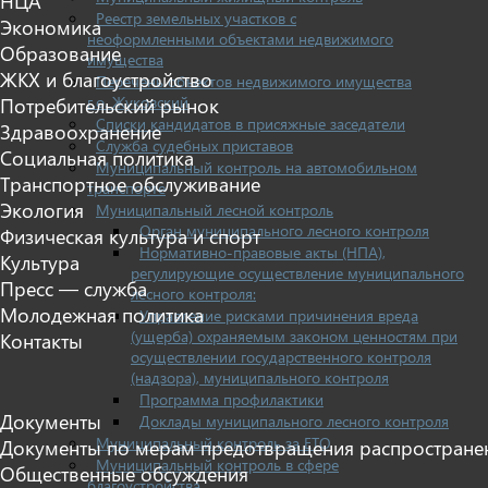
НЦА
Реестр земельных участков с
Экономика
неоформленными объектами недвижимого
Образование
имущества
ЖКХ и благоустройство
Перечень объектов недвижимого имущества
г.о. Жуковский
Потребительский рынок
Списки кандидатов в присяжные заседатели
Здравоохранение
Служба судебных приставов
Социальная политика
Муниципальный контроль на автомобильном
Транспортное обслуживание
транспорте
Экология
Муниципальный лесной контроль
Орган муниципального лесного контроля
Физическая культура и спорт
Нормативно-правовые акты (НПА),
Культура
регулирующие осуществление муниципального
Пресс — служба
лесного контроля:
Молодежная политика
Управление рисками причинения вреда
(ущерба) охраняемым законом ценностям при
Контакты
осуществлении государственного контроля
(надзора), муниципального контроля
Программа профилактики
Документы
Доклады муниципального лесного контроля
Муниципальный контроль за ЕТО
Документы по мерам предотвращения распростране
Муниципальный контроль в сфере
Общественные обсуждения
благоустройства