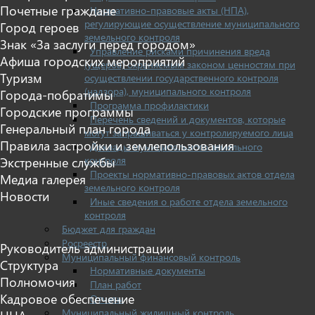
Почетные граждане
Нормативно-правовые акты (НПА),
регулирующие осуществление муниципального
Город героев
земельного контроля
Знак «За заслуги перед городом»
Управление рисками причинения вреда
Афиша городских мероприятий
(ущерба) охраняемым законом ценностям при
Туризм
осуществлении государственного контроля
(надзора), муниципального контроля
Города-побратимы
Программа профилактики
Городские программы
Перечень сведений и документов, которые
Генеральный план города
могут запрашиваться у контролируемого лица
Правила застройки и землепользования
Доклады муниципального земельного
контроля
Экстренные службы
Проекты нормативно-правовых актов отдела
Медиа галерея
земельного контроля
Новости
Иные сведения о работе отдела земельного
контроля
Бюджет для граждан
Росреестр
Руководитель администрации
Муниципальный финансовый контроль
Структура
Нормативные документы
Полномочия
План работ
Кадровое обеспечение
Отчеты
Муниципальный жилищный контроль