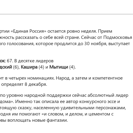
тии «Единая Россия» остается ровно неделя. Прием
жность рассказать о себе всей стране. Сейчас от Подмосковья
го голосования, которое продлится до 30 ноября, выступает
ок
: 67. В десятке лидеров
дский
(6),
Кашира
(4) и
Мытищи
(4).
т в четырех номинациях. Народ, а затем и компетентное
определят 8 декабря.
И по уровню народной поддержки сейчас абсолютный лидер
ома». Именно так описала ее автор конкурсного эссе и
астоящую сказку, населенную удивительными персонажами,
годня им помогают «и словом, и делом, и цементом с
товы воплощать новые фантазии.