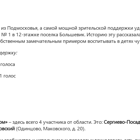
 из Подмосковья, а самой мощной зрительской поддержки у
 № 1 в 12-этажке поселка Большевик. Историю эту рассказа
собственным замечательным примером воспитывать в детях чу
держку:
 голоса
1 голос
ом»
– здесь всего 4 участника от области. Это:
Сергиево-Поса
овский
(Одинцово, Маковского, д. 20).
м сообществе и используемых передовых технологиях, есть е