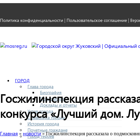
Политика конфиденциальности
Пользовательское соглашение
|
|
Верси
ГОРОД
Глава города
Биография
Госжилинспекция рассказа
Полномочия
Доклады и отчеты
конкурса «Лучший дом. Л
Устав города
Символика города
История города
Почетные граждане
Главная
новости
»
» Госжилинспекция рассказала о подмосковн
Город героев