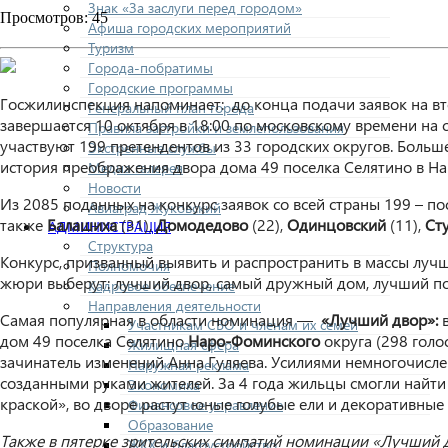
Знак «За заслуги перед городом»
Просмотров: 45
Афиша городских мероприятий
Туризм
Города-побратимы
Городские программы
Госжилинспекция напоминает: до конца подачи заявок на вт
Генеральный план города
завершается 10 октября в 18:00 по московскому времени на 
Правила застройки и землепользования
участвуют 199 претендентов из 33 городских округов. Больш
Экстренные службы
история преображения двора дома 49 поселка Селятино в Н
Медиа галерея
Новости
Из 2085 поданных на конкурс заявок со всей страны 199 – п
Авиаград Жуковский
также
Балашиха
(31),
Домодедово
(22),
Одинцовский
(11),
Ст
АДМИНИСТРАЦИЯ
Структура
Конкурс, призванный выявить и распространить в массы луч
Полномочия
жюри выберут: лучший двор, самый дружный дом, лучший по
Кадровое обеспечение
Направления деятельности
Самая популярная в области номинация —
«Лучший двор»:
Участникам СВО и членам их семей
дом 49 поселка Селятино
Наро-Фоминского
округа (298 голо
Жилищная сфера
зачинатель изменений Анна Гуляева. Усилиями немногочисле
Наружная реклама
созданными руками жителей. За 4 года жильцы смогли найти 
Экономика
краской», во дворе растут юные голубые ели и декоративные
Финансовое управление
Образование
Также в пятерке зрительских симпатий номинации «Лучший 
ЖКХ и благоустройство