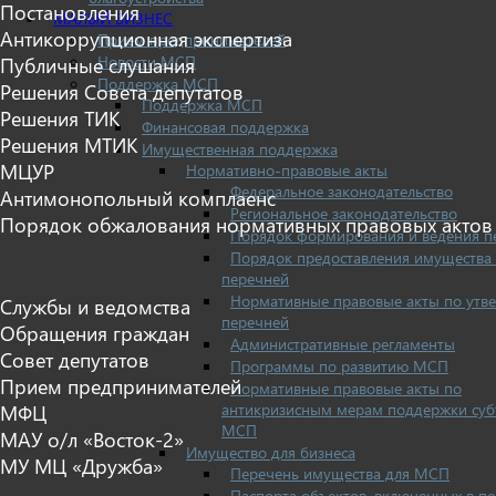
Постановления
МАЛЫЙ БИЗНЕС
Антикоррупционная экспертиза
Прием предпринимателей
Новости МСП
Публичные слушания
Поддержка МСП
Решения Совета депутатов
Поддержка МСП
Решения ТИК
Финансовая поддержка
Решения МТИК
Имущественная поддержка
МЦУР
Нормативно-правовые акты
Федеральное законодательство
Антимонопольный комплаенс
Региональное законодательство
Порядок обжалования нормативных правовых актов
Порядок формирования и ведения п
Порядок предоставления имущества 
перечней
Нормативные правовые акты по утв
Службы и ведомства
перечней
Обращения граждан
Административные регламенты
Совет депутатов
Программы по развитию МСП
Прием предпринимателей
Нормативные правовые акты по
антикризисным мерам поддержки суб
МФЦ
МСП
МАУ о/л «Восток-2»
Имущество для бизнеса
МУ МЦ «Дружба»
Перечень имущества для МСП
Паспорта объектов, включенных в п