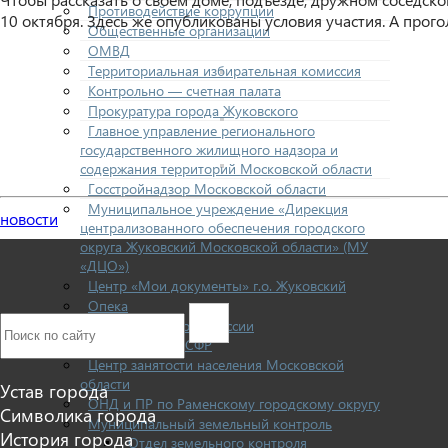
Противодействие коррупции
10 октября. Здесь же опубликованы условия участия. А прого
Общественные организации
ОМВД
Территориальная избирательная комиссия
Контрольно — счетная палата
Прокуратура города Жуковского
Главное управление регионального
государственного жилищного надзора и
содержания территорий Московской области
Госстройнадзор Московской области
Муниципальное учреждение «Дирекция
новости
централизованного обеспечения городского
округа Жуковский Московской области» (МУ
«ДЦО»)
Центр «Мои документы» г.о. Жуковский
Опека
Социальный фонд России
Новости СФР
Центр занятости населения Московской
области
Устав города
ОНД и ПР по Раменскому городскому округу
Символика города
Муниципальный земельный контроль
История города
Отдел земельного контроля