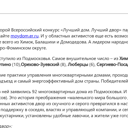
орой Всероссийский конкурс «Лучший дом. Лучший двор» пар
сайте
moydom.er.ru
. И у областных активистов еще есть возмо
е всего из Химок, Балашихи и Домодедова. А лидером народно
аро-Фоминском округе.
оступило из Подмосковья. Самое внушительное число – из
Хим
упино
(10),
Орехово-Зуевский
(8),
Люберцы
(6),
Сергиево-Поса
шие практики управления многоквартирными домами, проходи
дъезд и самый энергоэффективный дом страны. Победителей 
в ней заявились 92 многоквартирных дома из Подмосковья. 
сов). Это история преображения «маленького мира большого д
нных активистов двор из скучного и серого превратился в н
поддержку в соседях, властях и управляющей компании, и се
 кустарники, установлены удобные лавочки, а жители уже го
двор»: