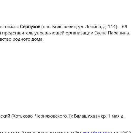
достоился
Серпухов
(пос. Большевик, ул. Ленина, д. 114) – 69
ла представитель управляющей организации Елена Паранина.
вство родного дома.
дский
(Хотьково, Черняховского,1);
Балашиха
(мкр. 1 мая д.
ще неделя. Заявки принимают на сайте
moydom.er.ru
до 18:00