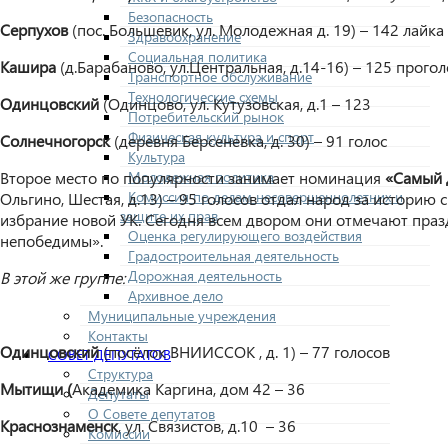
Безопасность
Серпухов
(пос. Большевик, ул. Молодежная д. 19) – 142 лайка
Здравоохранение
Социальная политика
Кашира
(д.Барабаново, ул.Центральная, д.14-16) – 125 прого
Транспортное обслуживание
Технологические схемы
Одинцовский
(Одинцово, ул. Кутузовская, д.1 – 123
Потребительский рынок
Физическая культура и спорт
Солнечногорск
(деревня Берсеневка, д. 30) – 91 голос
Культура
Молодежная политика
Второе место по популярности занимает номинация
«
Самый 
Комиссия по делам несовершеннолетних и
Ольгино, Шестая, д.13) – 95 голосов отдал народ за истори
защите их прав
избрание новой УК. Сегодня всем двором они отмечают празд
Оценка регулирующего воздействия
непобедимы».
Градостроительная деятельность
Дорожная деятельность
В этой же группе:
Архивное дело
Муниципальные учреждения
Контакты
Одинцовский
(посёлок ВНИИССОК , д. 1) – 77 голосов
СОВЕТ ДЕПУТАТОВ
Структура
Мытищи (
Академика Каргина, дом 42 – 36
Депутаты
О Совете депутатов
Краснознаменск
, ул. Связистов, д.10 – 36
Комиссии