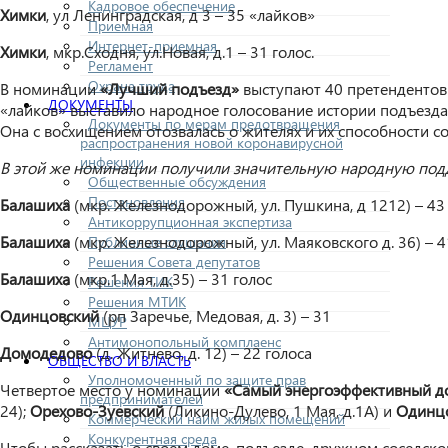
Кадровое обеспечение
Химки
, ул Ленинградская, д 3 – 35 «лайков»
Приемная
Интернет-приемная
Химки
, мкр.Сходня, ул.Новая, д.1 – 31 голос.
Регламент
Охрана труда
В номинации
«Лучший подъезд»
выступают 40 претендентов
ДОКУМЕНТЫ
«лайков» выставило народное голосование истории подъезда
Документы по мерам предотвращения
Она с восхищением отозвалась о жителях и их способности 
распространения новой коронавирусной
инфекции
В этой же номинации получили значительную народную под
Общественные обсуждения
Постановления
Балашиха
(мкр. Железнодорожный, ул. Пушкина, д 1212) – 43
Антикоррупционная экспертиза
Балашиха
(мкр. Железнодорожный, ул. Маяковского д. 36) – 4
Публичные слушания
Решения Совета депутатов
Балашиха
(мкр.1 Мая, д.35) – 31 голос
Решения ТИК
Решения МТИК
Одинцовский
(рп Заречье, Медовая, д. 3) – 31
МЦУР
Антимонопольный комплаенс
Домодедово
(д. Житнево, д. 12) – 22 голоса
ОБЩЕСТВО И ВЛАСТЬ
Уполномоченный по защите прав
Четвертое место у номинации
«Самый энергоэффективный д
предпринимателей
24);
Орехово-Зуевский
(Ликино-Дулево, 1 Мая, д.1А) и
Одинц
Коммерческий найм жилых помещений
Конкурентная среда
Чтобы рассказать о своем доме, подъезде, дружном соседско