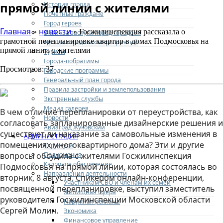
прямой линии с жителями
История города
Почетные граждане
Город героев
Главная
новости
»
» Госжилинспекция рассказала о
Знак «За заслуги перед городом»
грамотной перепланировке квартир в домах Подмосковья на
Афиша городских мероприятий
прямой линии с жителями
Туризм
Города-побратимы
Просмотров: 37
Городские программы
Генеральный план города
Правила застройки и землепользования
Экстренные службы
Медиа галерея
В чем отличие перепланировки от переустройства, как
Новости
согласовать запланированные дизайнерские решения и
Авиаград Жуковский
существует ли наказание за самовольные изменения в
АДМИНИСТРАЦИЯ
помещениях многоквартирного дома? Эти и другие
Структура
Полномочия
вопросы обсудила с жителями Госжилинспекция
Кадровое обеспечение
Подмосковья на прямой линии, которая состоялась во
Направления деятельности
вторник, 8 августа. Спикером онлайн-конференции,
Участникам СВО и членам их семей
посвященной перепланировке, выступил заместитель
Жилищная сфера
руководителя Госжилинспекции Московской области
Наружная реклама
Сергей Молин.
Экономика
Финансовое управление