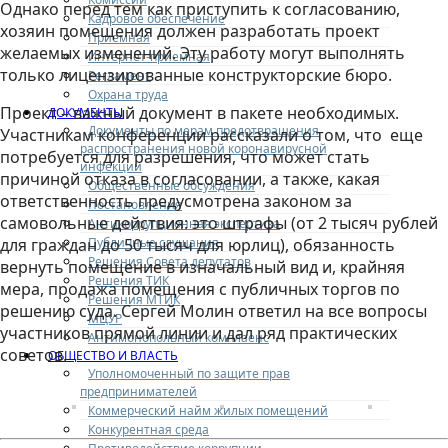
Однако перед тем как приступить к согласованию,
Кадровое обеспечение
хозяин помещения должен разработать проект
Приемная
желаемых изменений. Эту работу могут выполнять
Интернет-приемная
только лицензированные конструкторские бюро.
Регламент
Охрана труда
Проект – важный документ в пакете необходимых.
ДОКУМЕНТЫ
Документы по мерам предотвращения
Участникам конференции рассказали о том, что еще
распространения новой коронавирусной
потребуется для разрешения, что может стать
инфекции
причиной отказа в согласовании, а также, какая
Общественные обсуждения
ответственность предусмотрена законом за
Постановления
самовольные действия: это штрафы (от 2 тысяч рублей
Антикоррупционная экспертиза
Публичные слушания
для граждан до 50 тысяч для юрлиц), обязанность
Решения Совета депутатов
вернуть помещение в изначальный вид и, крайняя
Решения ТИК
мера, продажа помещения с публичных торгов по
Решения МТИК
решению суда. Сергей Молин ответил на все вопросы
МЦУР
участников прямой линии и дал ряд практических
Антимонопольный комплаенс
советов.
ОБЩЕСТВО И ВЛАСТЬ
Уполномоченный по защите прав
предпринимателей
Коммерческий найм жилых помещений
Конкурентная среда