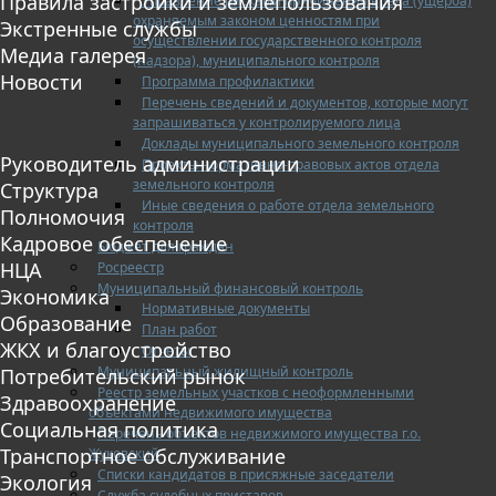
Правила застройки и землепользования
Управление рисками причинения вреда (ущерба)
охраняемым законом ценностям при
Экстренные службы
осуществлении государственного контроля
Медиа галерея
(надзора), муниципального контроля
Новости
Программа профилактики
Перечень сведений и документов, которые могут
запрашиваться у контролируемого лица
Доклады муниципального земельного контроля
Руководитель администрации
Проекты нормативно-правовых актов отдела
земельного контроля
Структура
Иные сведения о работе отдела земельного
Полномочия
контроля
Кадровое обеспечение
Бюджет для граждан
НЦА
Росреестр
Муниципальный финансовый контроль
Экономика
Нормативные документы
Образование
План работ
ЖКХ и благоустройство
Отчеты
Муниципальный жилищный контроль
Потребительский рынок
Реестр земельных участков с неоформленными
Здравоохранение
объектами недвижимого имущества
Социальная политика
Перечень объектов недвижимого имущества г.о.
Транспортное обслуживание
Жуковский
Списки кандидатов в присяжные заседатели
Экология
Служба судебных приставов