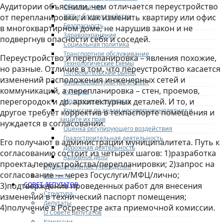
Аудитории объяснили, чем отличается переустройство
Образование
ЖКХ и благоустройство
от перепланировки, и как изменить квартиру или офис
Безопасность
в многоквартирном доме, не нарушив закон и не
Здравоохранение
подвергнув опасности себя и соседей.
Социальная политика
Транспортное обслуживание
Переустройство и перепланировка – явления похожие,
Технологические схемы
но разные. Отличие в том, что переустройство касается
Потребительский рынок
изменений расположения инженерных сетей и
Физическая культура и спорт
коммуникаций, а перепланировка – стен, проемов,
Культура
перегородок и др. архитектурных деталей. И то, и
Молодежная политика
Комиссия по делам несовершеннолетних и
другое требует корректив в техпаспорте помещения и
защите их прав
нуждается в согласовании.
Оценка регулирующего воздействия
Градостроительная деятельность
Его получают в администрации муниципалитета. Путь к
Дорожная деятельность
согласованию состоит из четырех шагов: 1)разработка
Архивное дело
проекта переустройства/перепланировки; 2)запрос на
Муниципальные учреждения
согласование — через Госуслуги/МФЦ/лично;
Контакты
СОВЕТ ДЕПУТАТОВ
3)подтверждение проведенных работ для внесения
Структура
изменений в технический паспорт помещения;
Депутаты
4)получение в Росреестре акта приемочной комиссии.
О Совете депутатов
Комиссии