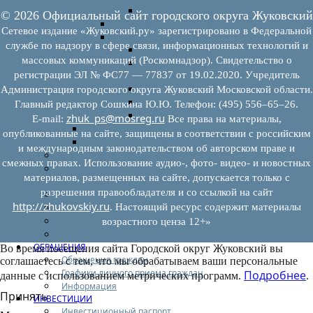
Иные документы
© 2026 Официальный сайт городского округа Жуковский
Материалы Корпорации МСП
Сетевое издание «Жуковский.ру» зарегистрировано в Федеральной
Вопрос-ответ
службе по надзору в сфере связи, информационных технологий и
Общие вопросы
массовых коммуникаций (Роскомнадзор). Свидетельство о
Наполнение и актуализация перечней
регистрации ЭЛ № ФС77 — 77837 от 19.02.2020. Учредитель
имущества
Предоставление имущества
Администрация городского округа Жуковский Московской области.
Выкуп имущества
Главный редактор Сошкина Ю.Ю. Телефон: (495) 556–65–26.
Прочие
zhuk_ps@mosreg.ru
E‑mail:
Все права на материалы,
Информационная поддержка
опубликованные на сайте, защищены в соответствии с российским
Консультационная поддержка
и международным законодательством об авторском праве и
Инфраструктура поддержки
смежных правах. Использование аудио-, фото- видео- и новостных
Совет по развитию и поддержке малого и
материалов, размещенных на сайте, допускается только с
среднего предпринимательства
разрешения правообладателя и со ссылкой на сайт
Контакты
http://zhukovskiy.ru
. Настоящий ресурс содержит материалы
Книга жалоб
Законодательство
возрастного ценза 12+»
Конкурсы
ОБРАЩЕНИЯ
Во время посещения сайта Городской округ Жуковский вы
Обращения граждан
соглашаетесь с тем, что мы обрабатываем ваши персональные
Графики личного приема граждан
Подробнее
данные с использованием метрических программ.
.
Информация
Принять
ИНВЕСТИЦИИ
Инвестиционный паспорт