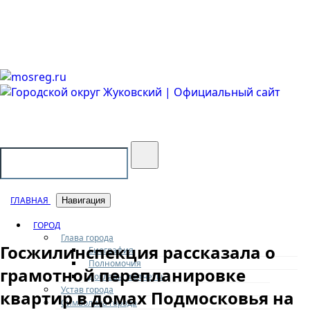
Городской округ Жуковский
Официальный сайт
ГЛАВНАЯ
Навигация
ГОРОД
Глава города
Госжилинспекция рассказала о
Биография
Полномочия
грамотной перепланировке
Доклады и отчеты
Устав города
квартир в домах Подмосковья на
Символика города