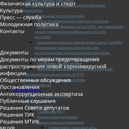
Физическая культура и спорт
Муниципальный контроль на автомобильном
Культура
транспорте
Муниципальный лесной контроль
Пресс — служба
Орган муниципального лесного контроля
Молодежная политика
Нормативно-правовые акты (НПА), регулирующие
Контакты
осуществление муниципального лесного
контроля:
Управление рисками причинения вреда (ущерба)
охраняемым законом ценностям при
Документы
осуществлении государственного контроля
(надзора), муниципального контроля
Документы по мерам предотвращения
Программа профилактики
распространения новой коронавирусной
Доклады муниципального лесного контроля
инфекции
Муниципальный контроль за ЕТО
Общественные обсуждения
Муниципальный контроль в сфере
благоустройства
Постановления
МАЛЫЙ БИЗНЕС
Антикоррупционная экспертиза
Прием предпринимателей
Публичные слушания
Новости МСП
Поддержка МСП
Решения Совета депутатов
Поддержка МСП
Решения ТИК
Финансовая поддержка
Решения МТИК
Имущественная поддержка
МЦУР
Нормативно-правовые акты