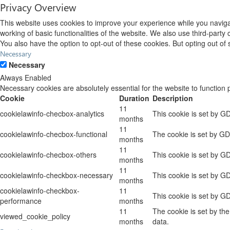
Privacy Overview
This website uses cookies to improve your experience while you navigat
working of basic functionalities of the website. We also use third-part
You also have the option to opt-out of these cookies. But opting out o
Necessary
Necessary
Always Enabled
Necessary cookies are absolutely essential for the website to function 
Cookie
Duration
Description
11
cookielawinfo-checbox-analytics
This cookie is set by G
months
11
cookielawinfo-checbox-functional
The cookie is set by GD
months
11
cookielawinfo-checbox-others
This cookie is set by G
months
11
cookielawinfo-checkbox-necessary
This cookie is set by G
months
cookielawinfo-checkbox-
11
This cookie is set by G
performance
months
11
The cookie is set by th
viewed_cookie_policy
months
data.