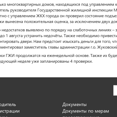
ько многоквартирных домов, находящихся под управлением к
итель руководителя Государственной жилищной инспекции М
тно с управлением ЖКХ города он проверил состояние подъез
ки вынесена положительная оценка, за исключением двух д
 недостатков выявлено по порядку на слаботочных линиях – э
 до 1 августа устранить недочёты. Также необходимо привести
нтировать двери. Нам предстоит изыскать деньги для того, ч
ментировал заместитель главы администрации г.о. Жуковский
ки ГЖИ продолжатся на еженедельной основе. Также их буде
ледующей неделе уже запланированы 4 проверки.
одитель
Документы
истрации
Документы по мерам