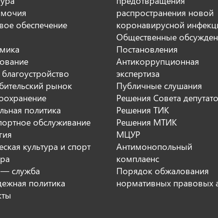
тура
предотвращения
мочия
распространения новой
вое обеспечение
коронавирусной инфекц
Общественные обсужден
мика
Постановления
ование
Антикоррупционная
 благоустройство
экспертиза
бительский рынок
Публичные слушания
оохранение
Решения Совета депутат
льная политика
Решения ТИК
портное обслуживание
Решения МТИК
гия
МЦУР
ская культура и спорт
Антимонопольный
ура
комплаенс
 — служба
Порядок обжалования
ежная политика
нормативных правовых 
кты