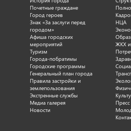
История города
Струк
Почетные граждане
Полно
Город героев
Кадро
Знак «За заслуги перед
НЦА
городом»
Эконо
Афиша городских
Образ
мероприятий
ЖКХ и
Туризм
Потре
Города-побратимы
Здрав
Городские программы
Социа
Генеральный план города
Транс
Правила застройки и
Эколо
землепользования
Физиче
Экстренные службы
Культ
Медиа галерея
Пресс
Новости
Молод
Конта