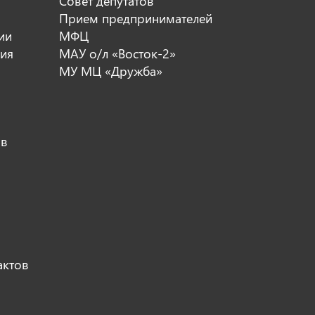
Совет депутатов
Прием предпринимателей
ии
МФЦ
ия
МАУ о/л «Восток-2»
МУ МЦ «Дружба»
ов
актов