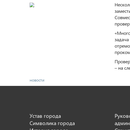
Нескол
замест
Совмес
провер
«Много
задача
отремо
проком
Провер
– на с
новости
Устав города
Руков
Символика города
админ