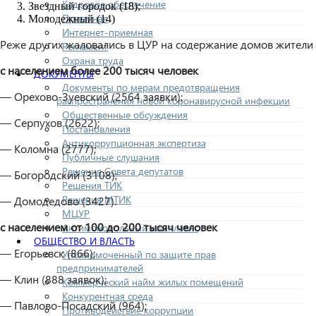
Кадровое обеспечение
Звездный городок (18);
Приемная
Молодежный (14)
Интернет-приемная
Реже других жаловались в ЦУР на содержание домов жители
Регламент
Охрана труда
с населением более 200 тысяч человек
ДОКУМЕНТЫ
Документы по мерам предотвращения
— Орехово-Зуевский (2564 заявки);
распространения новой коронавирусной инфекции
Общественные обсуждения
— Серпухов (2622);
Постановления
Антикоррупционная экспертиза
— Коломна (2777);
Публичные слушания
Решения Совета депутатов
— Богородский (3108);
Решения ТИК
Решения МТИК
— Домодедово (3427).
МЦУР
с населением от 100 до 200 тысяч человек
Антимонопольный комплаенс
ОБЩЕСТВО И ВЛАСТЬ
— Егорьевск (866);
Уполномоченный по защите прав
предпринимателей
— Клин (888 заявок);
Коммерческий найм жилых помещений
Конкурентная среда
— Павлово-Посадский (964);
Противодействие коррупции