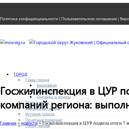
Политика конфиденциальности
Пользовательское соглашение
Верс
|
|
ГОРОД
Глава города
Биография
Госжилинспекция в ЦУР п
Полномочия
Доклады и отчеты
компаний региона: выполн
Устав города
Символика города
История города
Почетные граждане
Главная
новости
»
» Госжилинспекция в ЦУР подвела итоги 7 м
Город героев