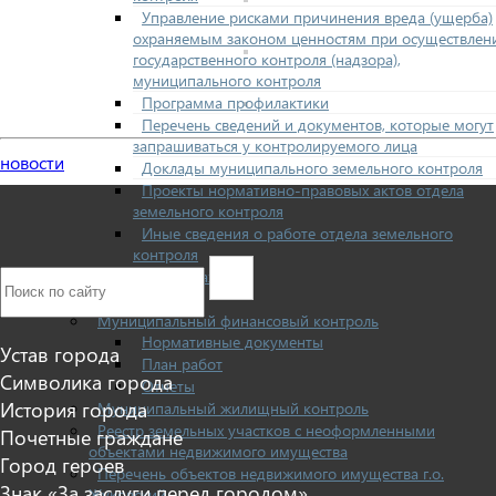
Управление рисками причинения вреда (ущерба)
охраняемым законом ценностям при осуществлен
государственного контроля (надзора),
муниципального контроля
Программа профилактики
Перечень сведений и документов, которые могут
запрашиваться у контролируемого лица
новости
Доклады муниципального земельного контроля
Проекты нормативно-правовых актов отдела
земельного контроля
Иные сведения о работе отдела земельного
контроля
Бюджет для граждан
Росреестр
Муниципальный финансовый контроль
Нормативные документы
Устав города
План работ
Символика города
Отчеты
История города
Муниципальный жилищный контроль
Реестр земельных участков с неоформленными
Почетные граждане
объектами недвижимого имущества
Город героев
Перечень объектов недвижимого имущества г.о.
Знак «За заслуги перед городом»
Жуковский