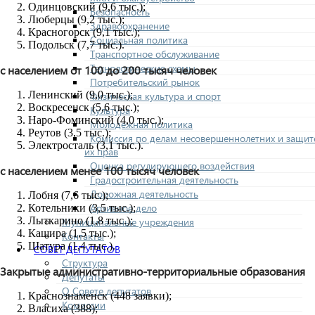
Одинцовский (9,6 тыс.);
Безопасность
Люберцы (9,2 тыс.);
Здравоохранение
Красногорск (9,1 тыс.);
Социальная политика
Подольск (7,7 тыс.).
Транспортное обслуживание
Технологические схемы
с населением от 100 до 200 тысяч человек
Потребительский рынок
Ленинский (9,0 тыс.);
Физическая культура и спорт
Воскресенск (5,6 тыс.);
Культура
Наро-Фоминский (4,0 тыс.);
Молодежная политика
Реутов (3,5 тыс.);
Комиссия по делам несовершеннолетних и защит
Электросталь (3,1 тыс.).
их прав
Оценка регулирующего воздействия
с населением менее 100 тысяч человек
Градостроительная деятельность
Дорожная деятельность
Лобня (7,6 тыс.);
Архивное дело
Котельники (3,5 тыс.);
Лыткарино (1,8 тыс.);
Муниципальные учреждения
Кашира (1,5 тыс.);
Контакты
Шатура (1,4 тыс.).
СОВЕТ ДЕПУТАТОВ
Структура
Закрытые административно-
территориальные образования
Депутаты
О Совете депутатов
Краснознаменск (448 заявки);
Комиссии
Власиха (388);