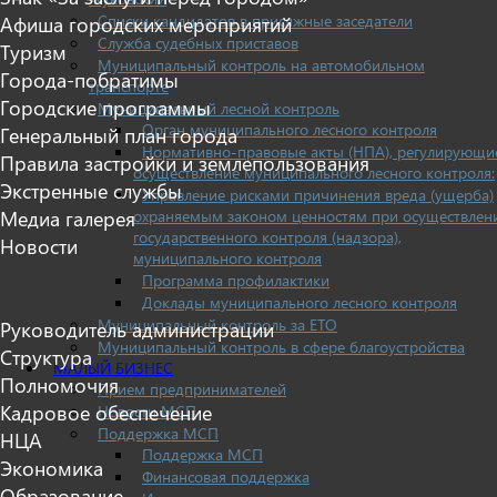
Списки кандидатов в присяжные заседатели
Афиша городских мероприятий
Служба судебных приставов
Туризм
Муниципальный контроль на автомобильном
Города-побратимы
транспорте
Городские программы
Муниципальный лесной контроль
Орган муниципального лесного контроля
Генеральный план города
Нормативно-правовые акты (НПА), регулирующи
Правила застройки и землепользования
осуществление муниципального лесного контроля:
Экстренные службы
Управление рисками причинения вреда (ущерба)
Медиа галерея
охраняемым законом ценностям при осуществлен
государственного контроля (надзора),
Новости
муниципального контроля
Программа профилактики
Доклады муниципального лесного контроля
Муниципальный контроль за ЕТО
Руководитель администрации
Муниципальный контроль в сфере благоустройства
Структура
МАЛЫЙ БИЗНЕС
Полномочия
Прием предпринимателей
Кадровое обеспечение
Новости МСП
Поддержка МСП
НЦА
Поддержка МСП
Экономика
Финансовая поддержка
Образование