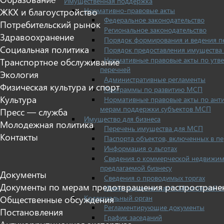
Имущественная поддержка
Нормативно-правовые акты
ЖКХ и благоустройство
Федеральное законодательство
Потребительский рынок
Региональное законодательство
Здравоохранение
Порядок формирования и ведения п
Социальная политика
Порядок предоставления имущества 
Нормативные правовые акты по утв
Транспортное обслуживание
перечней
Экология
Административные регламенты
Физическая культура и спорт
Программы по развитию МСП
Культура
Нормативные правовые акты по ант
мерам поддержки субъектов МСП
Пресс — служба
Имущество для бизнеса
Молодежная политика
Перечень имущества для МСП
Контакты
Паспорта объектов, включенных в п
Информация о льготах
Сведения о коммерческой недвижим
предлагаемой бизнесу
Документы
Сведения о проводимых торгах
Документы по мерам предотвращения распростране
Инвестиционная карта Московской о
Коллегиальный орган
Общественные обсуждения
Регламентирующие документы
Постановления
График заседаний