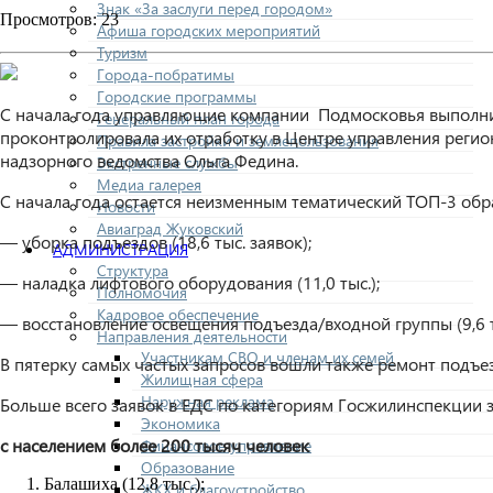
Знак «За заслуги перед городом»
Просмотров: 23
Афиша городских мероприятий
Туризм
Города-побратимы
Городские программы
С начала года управляющие компании Подмосковья выполнил
Генеральный план города
проконтролировала их отработку в Центре управления регио
Правила застройки и землепользования
надзорного ведомства Ольга Федина.
Экстренные службы
Медиа галерея
С начала года остается неизменным тематический ТОП-3 об
Новости
Авиаград Жуковский
— уборка подъездов (18,6 тыс. заявок);
АДМИНИСТРАЦИЯ
Структура
— наладка лифтового оборудования (11,0 тыс.);
Полномочия
Кадровое обеспечение
— восстановление освещения подъезда/входной группы (9,6 т
Направления деятельности
Участникам СВО и членам их семей
В пятерку самых частых запросов вошли также ремонт подъезд
Жилищная сфера
Наружная реклама
Больше всего заявок в ЕДС по категориям Госжилинспекции 
Экономика
с населением более 200 тысяч человек
Финансовое управление
Образование
Балашиха (12,8 тыс.);
ЖКХ и благоустройство