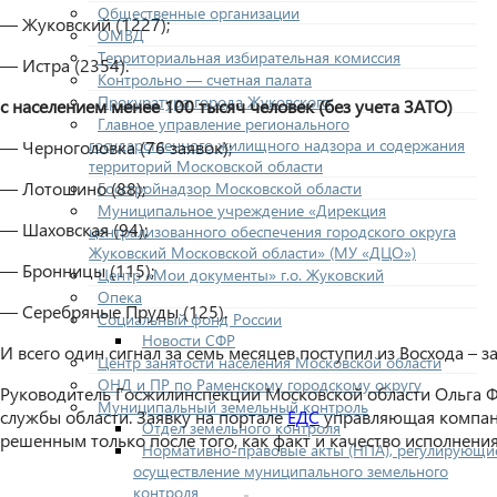
Общественные организации
— Жуковский (1227);
ОМВД
Территориальная избирательная комиссия
— Истра (2354).
Контрольно — счетная палата
Прокуратура города Жуковского
с населением менее 100 тысяч человек (без учета ЗАТО)
Главное управление регионального
государственного жилищного надзора и содержания
— Черноголовка (76 заявок);
территорий Московской области
— Лотошино (88);
Госстройнадзор Московской области
Муниципальное учреждение «Дирекция
— Шаховская (94);
централизованного обеспечения городского округа
Жуковский Московской области» (МУ «ДЦО»)
— Бронницы (115);
Центр «Мои документы» г.о. Жуковский
Опека
— Серебряные Пруды (125).
Социальный фонд России
Новости СФР
И всего один сигнал за семь месяцев поступил из Восхода – 
Центр занятости населения Московской области
ОНД и ПР по Раменскому городскому округу
Руководитель Госжилинспекции Московской области Ольга 
Муниципальный земельный контроль
службы области. Заявку на портале
ЕДС
управляющая компания
Отдел земельного контроля
решенным только после того, как факт и качество исполнени
Нормативно-правовые акты (НПА), регулирующи
осуществление муниципального земельного
контроля