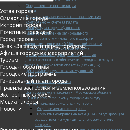
Противодействие коррупции
Общественные организации
Устав города
ОМВД
Территориальная избирательная комиссия
Символика города
Контрольно — счетная палата
История города
Прокуратура города Жуковского
Почетные граждане
Главное управление регионального
Город героев
государственного жилищного надзора и
содержания территорий Московской области
Знак «За заслуги перед городом»
Госстройнадзор Московской области
Афиша городских мероприятий
Муниципальное учреждение «Дирекция
Туризм
централизованного обеспечения городского округа
Жуковский Московской области» (МУ «ДЦО»)
Города-побратимы
Центр «Мои документы» г.о. Жуковский
Городские программы
Опека
Генеральный план города
Социальный фонд России
Правила застройки и землепользования
Новости СФР
Центр занятости населения Московской области
Экстренные службы
ОНД и ПР по Раменскому городскому округу
Медиа галерея
Муниципальный земельный контроль
Новости
Отдел земельного контроля
Нормативно-правовые акты (НПА), регулирующие
осуществление муниципального земельного
контроля
Руководитель администрации