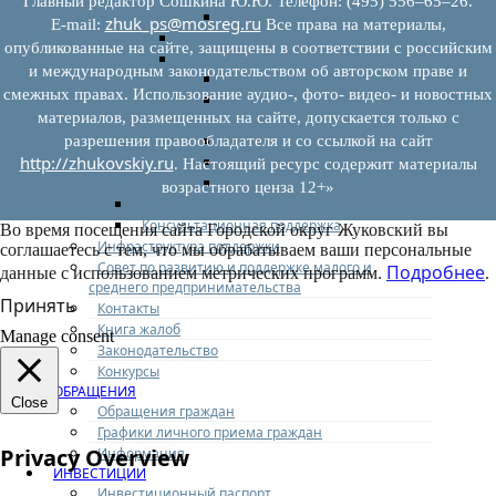
Главный редактор Сошкина Ю.Ю. Телефон: (495) 556–65–26.
Иные документы
zhuk_ps@mosreg.ru
E‑mail:
Все права на материалы,
Материалы Корпорации МСП
опубликованные на сайте, защищены в соответствии с российским
Вопрос-ответ
и международным законодательством об авторском праве и
Общие вопросы
смежных правах. Использование аудио-, фото- видео- и новостных
Наполнение и актуализация перечней
материалов, размещенных на сайте, допускается только с
имущества
Предоставление имущества
разрешения правообладателя и со ссылкой на сайт
http://zhukovskiy.ru
Выкуп имущества
. Настоящий ресурс содержит материалы
Прочие
возрастного ценза 12+»
Информационная поддержка
Консультационная поддержка
Во время посещения сайта Городской округ Жуковский вы
Инфраструктура поддержки
соглашаетесь с тем, что мы обрабатываем ваши персональные
Совет по развитию и поддержке малого и
Подробнее
данные с использованием метрических программ.
.
среднего предпринимательства
Принять
Контакты
Книга жалоб
Manage consent
Законодательство
Конкурсы
ОБРАЩЕНИЯ
Close
Обращения граждан
Графики личного приема граждан
Privacy Overview
Информация
ИНВЕСТИЦИИ
Инвестиционный паспорт