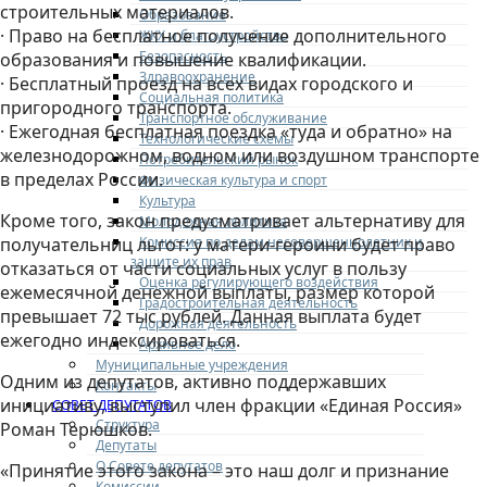
строительных материалов.
Образование
· Право на бесплатное получение дополнительного
ЖКХ и благоустройство
Безопасность
образования и повышение квалификации.
Здравоохранение
· Бесплатный проезд на всех видах городского и
Социальная политика
пригородного транспорта.
Транспортное обслуживание
· Ежегодная бесплатная поездка «туда и обратно» на
Технологические схемы
железнодорожном, водном или воздушном транспорте
Потребительский рынок
в пределах России.
Физическая культура и спорт
Культура
Кроме того, закон предусматривает альтернативу для
Молодежная политика
Комиссия по делам несовершеннолетних и
получательниц льгот: у матери-героини будет право
защите их прав
отказаться от части социальных услуг в пользу
Оценка регулирующего воздействия
ежемесячной денежной выплаты, размер которой
Градостроительная деятельность
превышает 72 тыс рублей. Данная выплата будет
Дорожная деятельность
ежегодно индексироваться.
Архивное дело
Муниципальные учреждения
Одним из депутатов, активно поддержавших
Контакты
инициативу, выступил член фракции «Единая Россия»
СОВЕТ ДЕПУТАТОВ
Структура
Роман Терюшков.
Депутаты
О Совете депутатов
«Принятие этого закона – это наш долг и признание
Комиссии