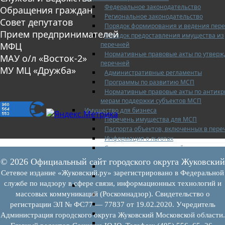
Федеральное законодательство
Обращения граждан
Региональное законодательство
Совет депутатов
Порядок формирования и ведения пер
Прием предпринимателей
Порядок предоставления имущества из
перечней
МФЦ
Нормативные правовые акты по утвер
МАУ о/л «Восток-2»
перечней
МУ МЦ «Дружба»
Административные регламенты
Программы по развитию МСП
Нормативные правовые акты по антик
мерам поддержки субъектов МСП
Имущество для бизнеса
Перечень имущества для МСП
Паспорта объектов, включенных в пере
Информация о льготах
Сведения о коммерческой недвижимос
предлагаемой бизнесу
© 2026 Официальный сайт городского округа Жуковский
Сведения о проводимых торгах
Сетевое издание «Жуковский.ру» зарегистрировано в Федеральной
Инвестиционная карта Московской обл
службе по надзору в сфере связи, информационных технологий и
Коллегиальный орган
массовых коммуникаций (Роскомнадзор). Свидетельство о
Регламентирующие документы
График заседаний
регистрации ЭЛ № ФС77 — 77837 от 19.02.2020. Учредитель
Протоколы заседаний
Администрация городского округа Жуковский Московской области.
Отчеты о деятельности коллегиального