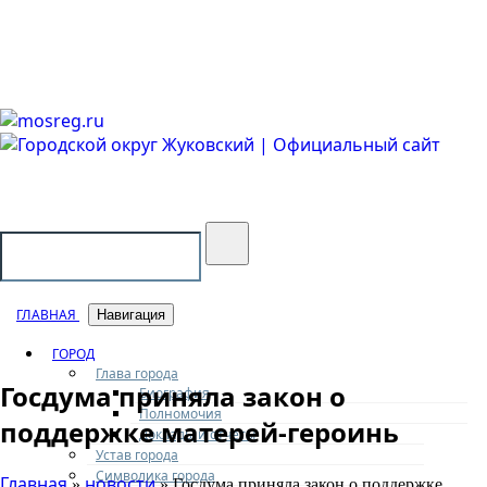
Городской округ Жуковский
Официальный сайт
ГЛАВНАЯ
Навигация
ГОРОД
Глава города
Госдума приняла закон о
Биография
Полномочия
поддержке матерей-героинь
Доклады и отчеты
Устав города
Символика города
Главная
новости
»
» Госдума приняла закон о поддержке