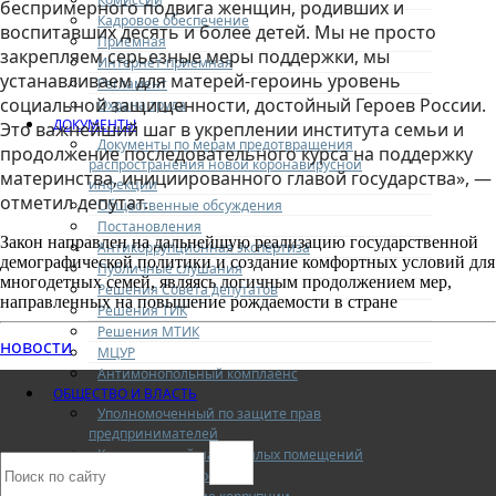
беспримерного подвига женщин, родивших и
Кадровое обеспечение
воспитавших десять и более детей. Мы не просто
Приемная
закрепляем серьезные меры поддержки, мы
Интернет-приемная
устанавливаем для матерей-героинь уровень
Регламент
социальной защищенности, достойный Героев России.
Охрана труда
ДОКУМЕНТЫ
Это важнейший шаг в укреплении института семьи и
Документы по мерам предотвращения
продолжение последовательного курса на поддержку
распространения новой коронавирусной
материнства, инициированного главой государства», —
инфекции
отметил депутат.
Общественные обсуждения
Постановления
Закон направлен на дальнейшую реализацию государственной
Антикоррупционная экспертиза
демографической политики и создание комфортных условий для
Публичные слушания
многодетных семей, являясь логичным продолжением мер,
Решения Совета депутатов
направленных на повышение рождаемости в стране
Решения ТИК
Решения МТИК
новости
МЦУР
Антимонопольный комплаенс
ОБЩЕСТВО И ВЛАСТЬ
Уполномоченный по защите прав
предпринимателей
Коммерческий найм жилых помещений
Конкурентная среда