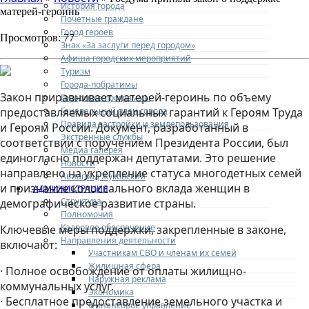
История города
матерей-героинь
Почетные граждане
Город героев
Просмотров: 77
Знак «За заслуги перед городом»
Афиша городских мероприятий
Туризм
Города-побратимы
Закон приравнивает матерей-героинь по объему
Городские программы
Генеральный план города
предоставляемых социальных гарантий к Героям Труда
Правила застройки и землепользования
и Героям России. Документ, разработанный в
Экстренные службы
соответствии с поручением Президента России, был
Медиа галерея
единогласно поддержан депутатами. Это решение
Новости
направлено на укрепление статуса многодетных семей
Авиаград Жуковский
и признание колоссального вклада женщин в
АДМИНИСТРАЦИЯ
Структура
демографическое развитие страны.
Полномочия
Кадровое обеспечение
Ключевые меры поддержки, закрепленные в законе,
Направления деятельности
включают:
Участникам СВО и членам их семей
Жилищная сфера
· Полное освобождение от оплаты жилищно-
Наружная реклама
коммунальных услуг.
Экономика
· Бесплатное предоставление земельного участка и
Финансовое управление