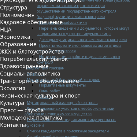
Управление рисками причинения вреда (ущерба)
охраняемым законом ценностям при
Структура
осуществлении государственного контроля
Полномочия
(надзора), муниципального контроля
Кадровое обеспечение
Программа профилактики
Перечень сведений и документов, которые могут
НЦА
запрашиваться у контролируемого лица
Экономика
Доклады муниципального земельного контроля
Образование
Проекты нормативно-правовых актов отдела
ЖКХ и благоустройство
земельного контроля
Иные сведения о работе отдела земельного
Потребительский рынок
контроля
Здравоохранение
Бюджет для граждан
Социальная политика
Росреестр
Муниципальный финансовый контроль
Транспортное обслуживание
Нормативные документы
Экология
План работ
Физическая культура и спорт
Отчеты
Культура
Муниципальный жилищный контроль
Реестр земельных участков с неоформленными
Пресс — служба
объектами недвижимого имущества
Молодежная политика
Перечень объектов недвижимого имущества г.о.
Контакты
Жуковский
Списки кандидатов в присяжные заседатели
Служба судебных приставов