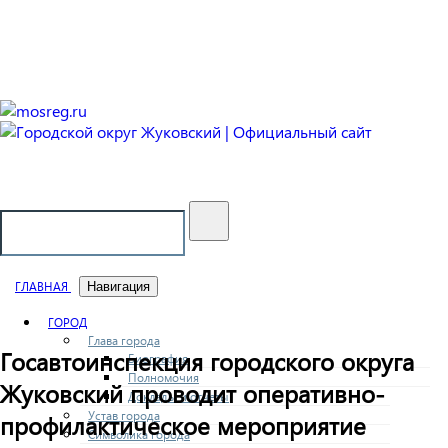
Городской округ Жуковский
Официальный сайт
ГЛАВНАЯ
Навигация
ГОРОД
Глава города
Госавтоинспекция городского округа
Биография
Полномочия
Жуковский проводит оперативно-
Доклады и отчеты
Устав города
профилактическое мероприятие
Символика города