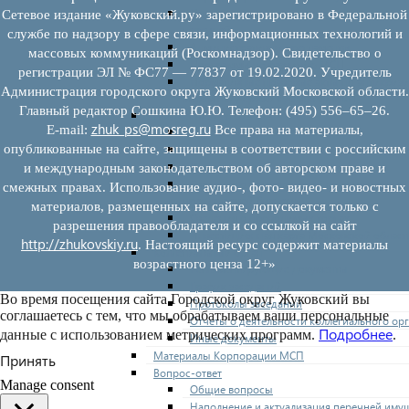
Нормативные правовые акты по утвержде
Сетевое издание «Жуковский.ру» зарегистрировано в Федеральной
перечней
службе по надзору в сфере связи, информационных технологий и
Административные регламенты
массовых коммуникаций (Роскомнадзор). Свидетельство о
Программы по развитию МСП
регистрации ЭЛ № ФС77 — 77837 от 19.02.2020. Учредитель
Нормативные правовые акты по антикриз
Администрация городского округа Жуковский Московской области.
мерам поддержки субъектов МСП
Главный редактор Сошкина Ю.Ю. Телефон: (495) 556–65–26.
Имущество для бизнеса
zhuk_ps@mosreg.ru
E‑mail:
Все права на материалы,
Перечень имущества для МСП
Паспорта объектов, включенных в перечн
опубликованные на сайте, защищены в соответствии с российским
Информация о льготах
и международным законодательством об авторском праве и
Сведения о коммерческой недвижимости,
смежных правах. Использование аудио-, фото- видео- и новостных
предлагаемой бизнесу
материалов, размещенных на сайте, допускается только с
Сведения о проводимых торгах
разрешения правообладателя и со ссылкой на сайт
Инвестиционная карта Московской област
http://zhukovskiy.ru
. Настоящий ресурс содержит материалы
Коллегиальный орган
возрастного ценза 12+»
Регламентирующие документы
График заседаний
Во время посещения сайта Городской округ Жуковский вы
Протоколы заседаний
соглашаетесь с тем, что мы обрабатываем ваши персональные
Отчеты о деятельности коллегиального ор
Подробнее
данные с использованием метрических программ.
.
Иные документы
Материалы Корпорации МСП
Принять
Вопрос-ответ
Manage consent
Общие вопросы
Наполнение и актуализация перечней иму