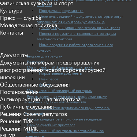
Физическая культура и спорт
контроля
Культура
Программа профилактики
Перечень сведений и документов, которые могут
Пресс — служба
запрашиваться у контролируемого лица
Молодежная политика
Доклады муниципального земельного контроля
Контакты
Проекты нормативно-правовых актов отдела
земельного контроля
Иные сведения о работе отдела земельного
контроля
Документы
Бюджет для граждан
Документы по мерам предотвращения
Росреестр
Муниципальный финансовый контроль
распространения новой коронавирусной
Нормативные документы
инфекции
План работ
Общественные обсуждения
Отчеты
Муниципальный жилищный контроль
Постановления
Реестр земельных участков с неоформленными
Антикоррупционная экспертиза
объектами недвижимого имущества
Публичные слушания
Перечень объектов недвижимого имущества г.о.
Решения Совета депутатов
Жуковский
Списки кандидатов в присяжные заседатели
Решения ТИК
Служба судебных приставов
Решения МТИК
Муниципальный контроль на автомобильном
МЦУР
транспорте