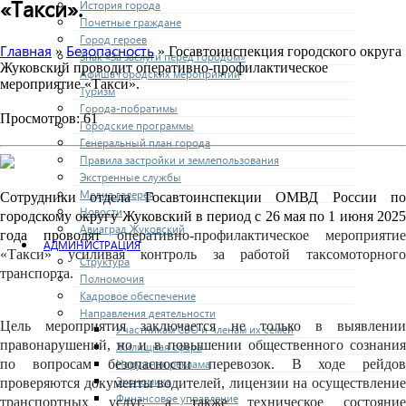
«Такси».
История города
Почетные граждане
Город героев
Главная
Безопасность
»
» Госавтоинспекция городского округа
Знак «За заслуги перед городом»
Жуковский проводит оперативно-профилактическое
Афиша городских мероприятий
мероприятие «Такси».
Туризм
Города-побратимы
Просмотров: 61
Городские программы
Генеральный план города
Правила застройки и землепользования
Экстренные службы
Медиа галерея
Сотрудники отдела Госавтоинспекции ОМВД России по
Новости
городскому округу Жуковский в период с 26 мая по 1 июня 2025
Авиаград Жуковский
года проводят
оперативно-профилактическое мероприятие
АДМИНИСТРАЦИЯ
«Такси» усиливая контроль за работой таксомоторного
Структура
транспорта.
Полномочия
Кадровое обеспечение
Направления деятельности
Цель мероприятия заключается не только в выявлении
Участникам СВО и членам их семей
правонарушений, но и в повышении общественного сознания
Жилищная сфера
Наружная реклама
по вопросам безопасности перевозок. В ходе рейдов
Экономика
проверяются документы водителей, лицензии на осуществление
Финансовое управление
транспортных услуг, а также техническое состояние