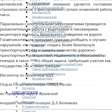
Образование
автомобилей. Повышенное внимание уделяется состоянию
ЖКХ и благоустройство
страховых полисов и фиксированию случаев незаконной работы
Безопасность
такси.
Здравоохранение
Социальная политика
Параллельно с контрольными мероприятиями проводится
Транспортное обслуживание
разъяснительная работа с водителями и пассажирами,
Технологические схемы
акцентируя важность безопасного поведения на дороге.
Потребительский рынок
Госавтоинспекция призывает граждан сообщать о случаях
Физическая культура и спорт
нарушений, что позволит создать более безопасную
Культура
транспортную среду и снизить количество дорожно-
Молодежная политика
транспортных происшествий. Надежность и безопасность
Комиссия по делам несовершеннолетних и защите их
прав
поездок в такси — это общая задача, требующая участия как
Оценка регулирующего воздействия
государства, так и самих граждан.
Градостроительная деятельность
Дорожная деятельность
Инспектор по пропаганде БДД
Архивное дело
Муниципальные учреждения
Отдела Госавтоинспекции ОМВД России
Контакты
СОВЕТ ДЕПУТАТОВ
по городскому округу Жуковский
Структура
Депутаты
младший лейтенант полиции Д.А.Коченкова
О Совете депутатов
Комиссии