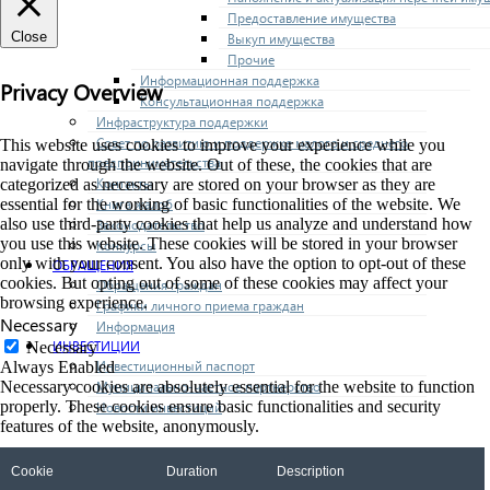
Предоставление имущества
Close
Выкуп имущества
Прочие
Информационная поддержка
Privacy Overview
Консультационная поддержка
Инфраструктура поддержки
Совет по развитию и поддержке малого и среднего
This website uses cookies to improve your experience while you
предпринимательства
navigate through the website. Out of these, the cookies that are
Контакты
categorized as necessary are stored on your browser as they are
Книга жалоб
essential for the working of basic functionalities of the website. We
also use third-party cookies that help us analyze and understand how
Законодательство
you use this website. These cookies will be stored in your browser
Конкурсы
only with your consent. You also have the option to opt-out of these
ОБРАЩЕНИЯ
cookies. But opting out of some of these cookies may affect your
Обращения граждан
browsing experience.
Графики личного приема граждан
Necessary
Информация
ИНВЕСТИЦИИ
Necessary
Инвестиционный паспорт
Always Enabled
Муниципально-частное партнерство
Necessary cookies are absolutely essential for the website to function
properly. These cookies ensure basic functionalities and security
Новости инвестиций
features of the website, anonymously.
Cookie
Duration
Description