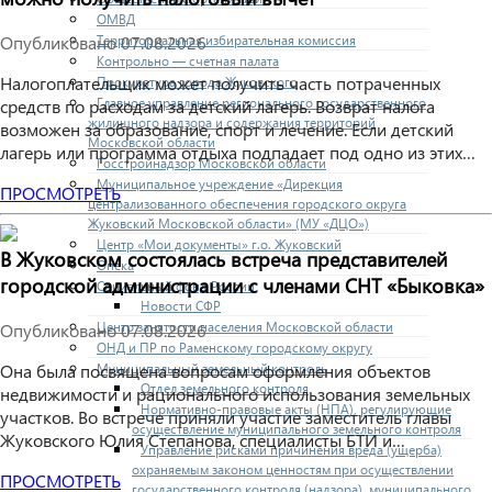
ОМВД
Территориальная избирательная комиссия
Опубликовано
07.08.2026
Контрольно — счетная палата
Налогоплательщик может получить часть потраченных
Прокуратура города Жуковского
Главное управление регионального государственного
средств по расходам за детский лагерь. Возврат налога
жилищного надзора и содержания территорий
возможен за образование, спорт и лечение. Если детский
Московской области
лагерь или программа отдыха подпадает под одно из этих…
Госстройнадзор Московской области
Муниципальное учреждение «Дирекция
ПРОСМОТРЕТЬ
централизованного обеспечения городского округа
Жуковский Московской области» (МУ «ДЦО»)
Центр «Мои документы» г.о. Жуковский
В Жуковском состоялась встреча представителей
Опека
городской администрации с членами СНТ «Быковка»
Социальный фонд России
Новости СФР
Центр занятости населения Московской области
Опубликовано
07.08.2026
ОНД и ПР по Раменскому городскому округу
Муниципальный земельный контроль
Она была посвящена вопросам оформления объектов
Отдел земельного контроля
недвижимости и рационального использования земельных
Нормативно-правовые акты (НПА), регулирующие
участков. Во встрече приняли участие заместитель главы
осуществление муниципального земельного контроля
Жуковского Юлия Степанова, специалисты БТИ и…
Управление рисками причинения вреда (ущерба)
охраняемым законом ценностям при осуществлении
ПРОСМОТРЕТЬ
государственного контроля (надзора), муниципального