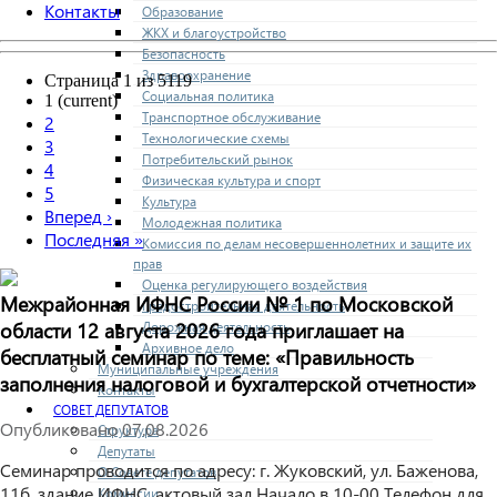
Контакты
Образование
ЖКХ и благоустройство
Безопасность
Здравоохранение
Страница 1 из 5119
Социальная политика
1
(current)
Транспортное обслуживание
2
Технологические схемы
3
Потребительский рынок
4
Физическая культура и спорт
5
Культура
Вперед
›
Молодежная политика
Последняя
»
Комиссия по делам несовершеннолетних и защите их
прав
Оценка регулирующего воздействия
Межрайонная ИФНС России № 1 по Московской
Градостроительная деятельность
Дорожная деятельность
области 12 августа 2026 года приглашает на
Архивное дело
бесплатный семинар по теме: «Правильность
Муниципальные учреждения
заполнения налоговой и бухгалтерской отчетности»
Контакты
СОВЕТ ДЕПУТАТОВ
Опубликовано
07.08.2026
Структура
Депутаты
Семинар проводится по адресу: г. Жуковский, ул. Баженова,
О Совете депутатов
11б, здание ИФНС, актовый зал Начало в 10-00 Телефон для
Комиссии