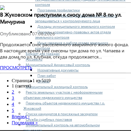
контроля
Программа профилактики
В Жуковском приступили к сносу дома № 8 по ул.
Перечень сведений и документов, которые могут
Мичурина
запрашиваться у контролируемого лица
Доклады муниципального земельного контроля
Проекты нормативно-правовых актов отдела
Опубликовано
07.08.2026
земельного контроля
Иные сведения о работе отдела земельного
Продолжается снос расселенного аварийного жилого фонда.
контроля
В настоящее время уже снесены три дома по ул. Чапаева и
Бюджет для граждан
два дома по ул. Клубная, откуда продолжается…
Росреестр
Муниципальный финансовый контроль
ПРОСМОТРЕТЬ
Нормативные документы
План работ
Страница 1 из 5119
Отчеты
1
(current)
Муниципальный жилищный контроль
2
Реестр земельных участков с неоформленными
3
объектами недвижимого имущества
Перечень объектов недвижимого имущества г.о.
4
Жуковский
5
Списки кандидатов в присяжные заседатели
Вперед
›
Служба судебных приставов
Последняя
»
Муниципальный контроль на автомобильном
транспорте