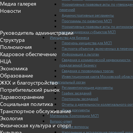
Медиа галерея
Нормативные правовые акты по утвержде
перечней
Новости
Административные регламенты
Программы по развитию МСП
Нормативные правовые акты по антикриз
Руководитель администрации
мерам поддержки субъектов МСП
Имущество для бизнеса
Структура
Перечень имущества для МСП
Полномочия
Паспорта объектов, включенных в перечн
Кадровое обеспечение
Информация о льготах
Сведения о коммерческой недвижимости,
НЦА
предлагаемой бизнесу
Экономика
Сведения о проводимых торгах
Образование
Инвестиционная карта Московской област
ЖКХ и благоустройство
Коллегиальный орган
Регламентирующие документы
Потребительский рынок
График заседаний
Здравоохранение
Протоколы заседаний
Социальная политика
Отчеты о деятельности коллегиального ор
Иные документы
Транспортное обслуживание
Материалы Корпорации МСП
Экология
Вопрос-ответ
Физическая культура и спорт
Общие вопросы
Культура
Наполнение и актуализация перечней иму