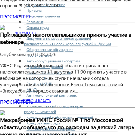
Кадровое обеспечение
справок: 8 (498) 484-97-14…
Приемная
ПРОСМОТРЕТЬ
Интернет-приемная
Регламент
Охрана труда
ДОКУМЕНТЫ
Приглашаем налогоплательщиков принять участие в
Документы по мерам предотвращения
вебинаре
распространения новой коронавирусной инфекции
Общественные обсуждения
Опубликовано
07.08.2026
Постановления
Антикоррупционная экспертиза
УФНС России по Московской области приглашает
Публичные слушания
налогоплательщиков 11 августа в 11:00 принять участие в
Решения Совета депутатов
вебинаре, на котором выступит начальник отдела
Решения ТИК
урегулирования задолженности Елена Томатина с темой
Решения МТИК
МЦУР
«Внесудебный порядок взыскания…
Антимонопольный комплаенс
ОБЩЕСТВО И ВЛАСТЬ
ПРОСМОТРЕТЬ
Уполномоченный по защите прав
предпринимателей
Коммерческий найм жилых помещений
Межрайонная ИФНС России № 1 по Московской
Конкурентная среда
области сообщает, что по расходам за детский лагерь
Противодействие коррупции
можно получить налоговый вычет
Общественные организации