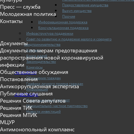
Предоставление имущества
Пресс — служба
Выкуп имущества
Молодежная политика
Прочие
Контакты
Информационная поддержка
Консультационная поддержка
Инфраструктура поддержки
Совет по развитию и поддержке малого и среднего
Документы
предпринимательства
Документы по мерам предотвращения
Контакты
Книга жалоб
распространения новой коронавирусной
Законодательство
инфекции
Конкурсы
Общественные обсуждения
ОБРАЩЕНИЯ
Обращения граждан
Постановления
Графики личного приема граждан
Антикоррупционная экспертиза
Информация
Публичные слушания
ИНВЕСТИЦИИ
Решения Совета депутатов
Инвестиционный паспорт
Муниципально-частное партнерство
Решения ТИК
Новости инвестиций
Решения МТИК
МЦУР
Антимонопольный комплаенс