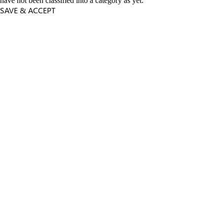
have not been classified into a category as yet.
SAVE & ACCEPT