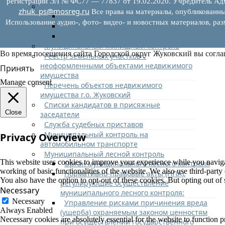
регистрации ЭЛ № ФС77 — 77837 от 19.02.2020. Учредитель Адм
Муниципальный финансовый контроль
zhuk_ps@mosreg.ru
Все права на материалы, опубликованны
Нормативные документы
Использование аудио-, фото- видео- и новостных материалов, ра
План работ
Отчеты
Муниципальный жилищный контроль
Во время посещения сайта Городской округ Жуковский вы согла
Реестр земельных участков с
неоформленными объектами недвижимого
Принять
имущества
Manage consent
Перечень объектов недвижимого
имущества г.о. Жуковский
Списки кандидатов в присяжные
Close
заседатели
Служба судебных приставов
Муниципальный контроль на
Privacy Overview
автомобильном транспорте
Муниципальный лесной контроль
This website uses cookies to improve your experience while you navigate
Орган муниципального лесного контроля
working of basic functionalities of the website. We also use third-part
Нормативно-правовые акты (НПА),
You also have the option to opt-out of these cookies. But opting out o
регулирующие осуществление
Necessary
муниципального лесного контроля:
Necessary
Управление рисками причинения вреда
Always Enabled
(ущерба) охраняемым законом ценностям
Necessary cookies are absolutely essential for the website to function p
при осуществлении государственного