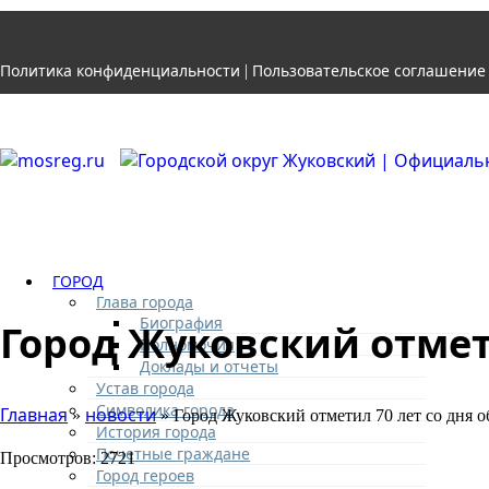
Политика конфиденциальности
Пользовательское соглашение
|
ГОРОД
Глава города
Биография
Город Жуковский отмет
Полномочия
Доклады и отчеты
Устав города
Символика города
Главная
новости
»
» Город Жуковский отметил 70 лет со дня о
История города
Почетные граждане
Просмотров: 2721
Город героев