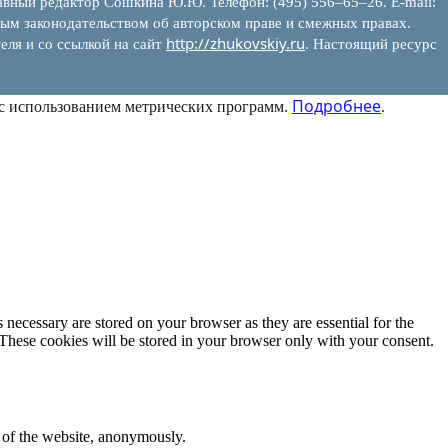
вный редактор Сошкина Ю.Ю. Телефон: (495) 556–65–26. E‑mail:
ым законодательством об авторском праве и смежных правах.
http://zhukovskiy.ru
еля и со ссылкой на сайт
. Настоящий ресурс
Подробнее
 с использованием метрических программ.
.
 necessary are stored on your browser as they are essential for the
 These cookies will be stored in your browser only with your consent.
s of the website, anonymously.