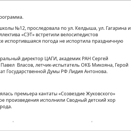
программа.
колы №12, проследовала по ул. Келдыша, ул. Гагарина и
ллектива «СЭТ» встретили велосипедистов
е испортившаяся погода не испортила праздничную
еральный директор ЦАГИ, академик РАН Сергей
Павел Власов, летчик-испытатель ОКБ Микояна, Герой
тат Государственной Думы РФ Лидия Антонова.
оялась премьера кантаты «Созвездие Жуковского»
кое произведения исполнили Сводный детский хор
рода.