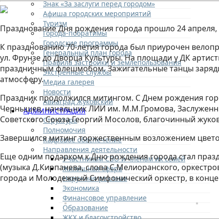
Знак «За заслуги перед городом»
Афиша городских мероприятий
Туризм
Празднование Дня рождения города прошло 24 апреля,
Города-побратимы
Городские программы
К празднованию 70-летия города был приурочен велопро
Генеральный план города
ул. Фрунзе до Дворца Культуры. На площади у ДК артис
Правила застройки и землепользования
праздничным флешмобом. Зажигательные танцы заряди
Экстренные службы
атмосферу.
Медиа галерея
Новости
Праздник продолжился митингом. С Днем рождения горо
Авиаград Жуковский
Чернышев, начальник ЛИИ им. М.М.Громова, Заслуженны
АДМИНИСТРАЦИЯ
Советского Союза Георгий Мосолов, благочинный жуков
Структура
Полномочия
Завершился митинг торжественным возложением цветов
Кадровое обеспечение
Направления деятельности
Еще одним подарком к Дню рождения города стал празд
Участникам СВО и членам их семей
(музыка Д.Кирпанева, слова С.Мелиоранского, оркестр
Жилищная сфера
города и Молодежный Симфонический оркестр, в концер
Наружная реклама
Экономика
Финансовое управление
Образование
ЖКХ и благоустройство