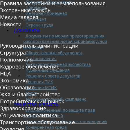
Кадровое обеспечение
Правила застройки и землепользования
Приемная
Экстренные службы
Интернет-приемная
Медиа галерея
Регламент
Новости
Охрана труда
ДОКУМЕНТЫ
Документы по мерам предотвращения
распространения новой коронавирусной
Руководитель администрации
инфекции
Структура
Общественные обсуждения
Постановления
Полномочия
Антикоррупционная экспертиза
Кадровое обеспечение
Публичные слушания
НЦА
Решения Совета депутатов
Экономика
Решения ТИК
Образование
Решения МТИК
МЦУР
ЖКХ и благоустройство
Антимонопольный комплаенс
Потребительский рынок
ОБЩЕСТВО И ВЛАСТЬ
Здравоохранение
Уполномоченный по защите прав
Социальная политика
предпринимателей
Коммерческий найм жилых помещений
Транспортное обслуживание
Конкурентная среда
Экология