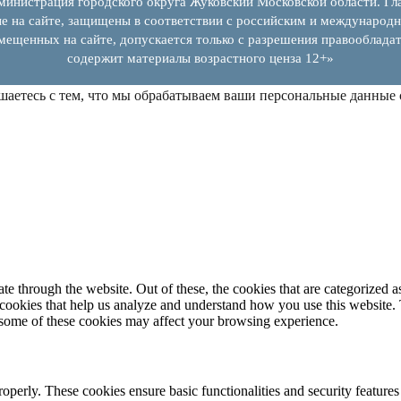
инистрация городского округа Жуковский Московской области. Гла
е на сайте, защищены в соответствии с российским и международн
змещенных на сайте, допускается только с разрешения правообладат
содержит материалы возрастного ценза 12+»
шаетесь с тем, что мы обрабатываем ваши персональные данные
 through the website. Out of these, the cookies that are categorized as
y cookies that help us analyze and understand how you use this website.
f some of these cookies may affect your browsing experience.
roperly. These cookies ensure basic functionalities and security feature