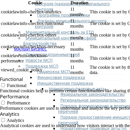
Cookie
Duration
контроля (надзора), муниципального
контроля
11
cookielawinfo-checbox-analytics
This cookie is set by
months
Программа профилактики
Доклады муниципального лесного
11
cookielawinfo-checbox-functional
The cookie is set by 
контроля
months
Муниципальный контроль за ЕТО
11
cookielawinfo-checbox-others
This cookie is set by
Муниципальный контроль в сфере
months
благоустройства
11
cookielawinfo-checkbox-necessary
This cookie is set by
МАЛЫЙ БИЗНЕС
months
Прием предпринимателей
cookielawinfo-checkbox-
11
This cookie is set by
Новости МСП
performance
months
Поддержка МСП
11
The cookie is set by 
viewed_cookie_policy
Поддержка МСП
months
data.
Финансовая поддержка
Functional
Имущественная поддержка
Functional
Нормативно-правовые акты
Functional cookies help to perform certain functionalities like sharing t
Федеральное законодательство
Performance
Региональное законодательство
Performance
Порядок формирования и ведени
Performance cookies are used to understand and analyze the key performa
перечней
Analytics
Порядок предоставления имущест
Analytics
перечней
Analytical cookies are used to understand how visitors interact with the
Нормативные правовые акты по