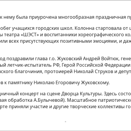
 к нему была приурочена многообразная праздничная 
бег учащихся городских школ. Колонна стартовала от ш
ты театра «ШЭСТ» и воспитанники хореографического ко
ли всех присутствующих позитивными эмоциями, и даж
д поздравили глава г.о. Жуковский Андрей Войтюк, ген
й летчик-испытатель РФ, Герой Российской Федерации 
ского благочиния, протоиерей Николай Струков и депу
 к памятнику Николаю Егоровичу Жуковскому.
ничный концерт на сцене Дворца Культуры. Здесь сост
овая обработка А.Булычевой). Масштабное патриотичес
те приняли участие и другие творческие коллективы го