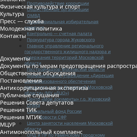
Противодействие коррупции
Физическая культура и спорт
Общественные организации
Культура
ОМВД
Пресс — служба
Территориальная избирательная
комиссия
Молодежная политика
Контрольно — счетная палата
Контакты
Прокуратура города Жуковского
Главное управление регионального
государственного жилищного надзора и
содержания территорий Московской
Документы
области
Документы по мерам предотвращения распростр
Госстройнадзор Московской области
Общественные обсуждения
Муниципальное учреждение «Дирекция
Постановления
централизованного обеспечения
городского округа Жуковский Московской
Антикоррупционная экспертиза
области» (МУ «ДЦО»)
Публичные слушания
Центр «Мои документы» г.о. Жуковский
Решения Совета депутатов
Опека
Решения ТИК
Социальный фонд России
Решения МТИК
Новости СФР
Центр занятости населения Московской
МЦУР
области
Антимонопольный комплаенс
ОНД и ПР по Раменскому городскому