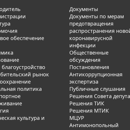
одитель
Документы
нистрации
Документы по мерам
тура
предотвращения
омочия
распространения ново
вое обеспечение
коронавирусной
инфекции
омика
Общественные
зование
обсуждения
 благоустройство
Постановления
бительский рынок
Антикоррупционная
оохранение
экспертиза
льная политика
Публичные слушания
портное
Решения Совета депут
уживание
Решения ТИК
гия
Решения МТИК
еская культура и
МЦУР
Антимонопольный