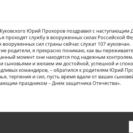
 Жуковского Юрий Прохоров поздравил с наступающим Д
я проходят службу в вооруженных силах Российской Фед
х вооруженных сил страны сейчас служат 107 жуковчан.
ие родители, я прекрасно понимаю, как вы переживаете з
данный момент они находятся под надежным контролем. 
и сыновьями и желаем им достойной, успешной и споко
дливых командиров, – обратился к родителям Юрий Прох
ья, терпения и сил, пусть время вдали от ваших сынове
пающим праздником – Днем защитника Отечества».