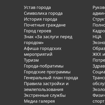
Устав города
Руков
Символика города
адми
История города
Струк
Почетные граждане
Полн
Город героев
Кадро
Знак «За заслуги перед
НЦА
городом»
Экон
Афиша городских
Обра
мероприятий
ЖКХ и
Туризм
Потре
Города-побратимы
Здрав
Городские программы
Социа
Генеральный план города
Транс
Правила застройки и
обсл
землепользования
Эколо
Экстренные службы
Физич
Медиа галерея
спорт