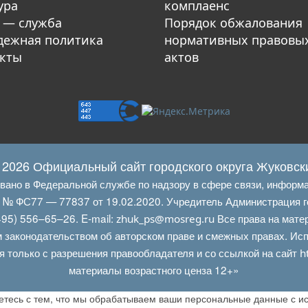
ура
комплаенс
 — служба
Порядок обжалования
ежная политика
нормативных правовы
кты
актов
 2026 Официальный сайт городского округа Жуковск
овано в Федеральной службе по надзору в сфере связи, информ
Л № ФС77 — 77837 от 19.02.2020. Учредитель Администрация г
95) 556–65–26. E‑mail:
Все права на мате
zhuk_ps@mosreg.ru
 законодательством об авторском праве и смежных правах. Испо
я только с разрешения правообладателя и со ссылкой на сайт
h
материалы возрастного ценза 12+»
аетесь с тем, что мы обрабатываем ваши персональные данные с 