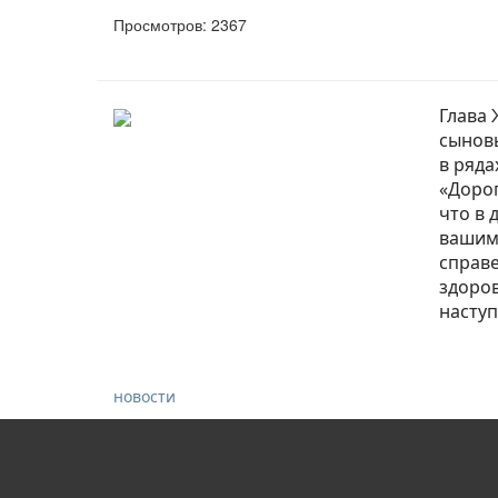
Просмотров: 2367
Глава
сыновь
в ряда
«Дорог
что в 
вашим
справе
здоров
насту
новости