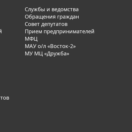
Службы и ведомства
Обращения граждан
Совет депутатов
й
Прием предпринимателей
МФЦ
МАУ о/л «Восток-2»
МУ МЦ «Дружба»
атов