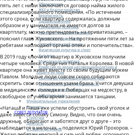
Образование
пять лет с ними заключается договор найма жилого
ЖКХ и благоустройство
специализированного помещения. «По истечении
Безопасность
этого срока, если квартира содержалась должным
Здравоохранение
образом и у нанимателя не имеется долгов за
Социальная политика
квартплату, можно претендовать на приватизацию, –
Транспортное обслуживание
пояснил глава Жуковского. – На протяжении пяти лет за
Технологические схемы
Потребительский рынок
ребятами наблюдают органы опеки и попечительства».
Физическая культура и спорт
Культура
В 2019 году ключи от квартир в Жуковском получили
Молодежная политика
четыре человека. Среди них Наталья Королева. В новой
Комиссия по делам несовершеннолетних и
квартире она живет вместе со своим будущим мужем
защите их прав
Павлом. Молодые люди совсем скоро собираются
Оценка регулирующего воздействия
скрепить свои отношения узами брака. Учится девушка
Градостроительная деятельность
в медицинском колледже в Люберцах на медсестру, в
Дорожная деятельность
Архивное дело
свободное от учебы время занимается танцами.
Муниципальные учреждения
Контакты
«Наташа и Паша уже успели обустроить свой уголок и
СОВЕТ ДЕПУТАТОВ
даже завести собаку Симону. Видно, что они очень
Структура
дружные, оберегают и заботятся друг о друге – это
Депутаты
наблюдается в мелочах, – поделился Юрий Прохоров. –
О Совете депутатов
Желаю ребятам крепкой и сильной любви, огромного
Комиссии