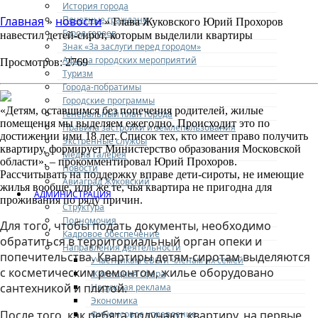
История города
Почетные граждане
Главная
новости
»
» Глава Жуковского Юрий Прохоров
Город героев
навестил детей-сирот, которым выделили квартиры
Знак «За заслуги перед городом»
Афиша городских мероприятий
Просмотров: 2769
Туризм
Города-побратимы
Городские программы
«Детям, оставшимся без попечения родителей, жилые
Генеральный план города
помещения мы выделяем ежегодно. Происходит это по
Правила застройки и землепользования
достижении ими 18 лет. Список тех, кто имеет право получить
Экстренные службы
квартиру, формирует Министерство образования Московской
Медиа галерея
области», – прокомментировал Юрий Прохоров.
Новости
Рассчитывать на поддержку вправе дети-сироты, не имеющие
Авиаград Жуковский
жилья вообще, или же те, чья квартира не пригодна для
АДМИНИСТРАЦИЯ
проживания по ряду причин.
Структура
Полномочия
Для того, чтобы подать документы, необходимо
Кадровое обеспечение
обратиться в территориальный орган опеки и
Направления деятельности
попечительства. Квартиры детям-сиротам выделяются
Участникам СВО и членам их семей
с косметическим ремонтом, жилье оборудовано
Жилищная сфера
сантехникой и плитой.
Наружная реклама
Экономика
После того, как ребята получают квартиру, на первые
Финансовое управление