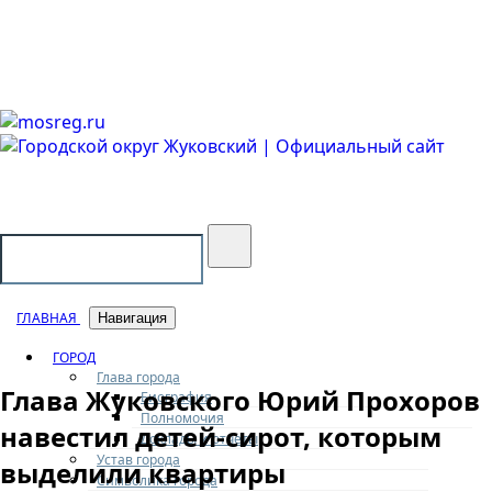
Городской округ Жуковский
Официальный сайт
ГЛАВНАЯ
Навигация
ГОРОД
Глава города
Глава Жуковского Юрий Прохоров
Биография
Полномочия
навестил детей-сирот, которым
Доклады и отчеты
Устав города
выделили квартиры
Символика города