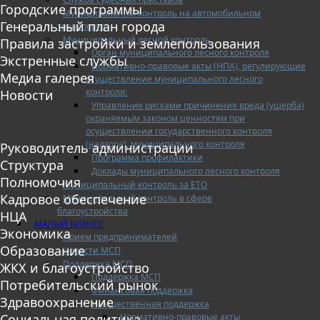
Городские программы
Муниципальный контроль на автомобильном
Генеральный план города
транспорте
Муниципальный лесной контроль
Правила застройки и землепользования
Орган муниципального лесного контроля
Экстренные службы
Нормативно-правовые акты (НПА), регулирующие
Медиа галерея
осуществление муниципального лесного
контроля:
Новости
Управление рисками причинения вреда (ущерба)
охраняемым законом ценностям при
осуществлении государственного контроля
(надзора), муниципального контроля
Руководитель администрации
Программа профилактики
Структура
Доклады муниципального лесного контроля
Полномочия
Муниципальный контроль за ЕТО
Кадровое обеспечение
Муниципальный контроль в сфере
благоустройства
НЦА
МАЛЫЙ БИЗНЕС
Экономика
Прием предпринимателей
Образование
Новости МСП
Поддержка МСП
ЖКХ и благоустройство
Поддержка МСП
Потребительский рынок
Финансовая поддержка
Здравоохранение
Имущественная поддержка
Нормативно-правовые акты
Социальная политика