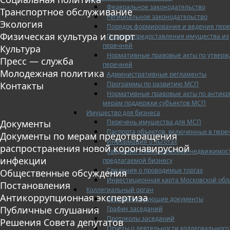
Федеральное законодательство
Транспортное обслуживание
Региональное законодательство
Экология
Порядок формирования и ведения пер
Физическая культура и спорт
Порядок предоставления имущества из
перечней
Культура
Нормативные правовые акты по утвер
Пресс — служба
перечней
Молодежная политика
Административные регламенты
Программы по развитию МСП
Контакты
Нормативные правовые акты по антик
мерам поддержки субъектов МСП
Имущество для бизнеса
Перечень имущества для МСП
Документы
Паспорта объектов, включенных в пере
Документы по мерам предотвращения
Информация о льготах
распространения новой коронавирусной
Сведения о коммерческой недвижимос
инфекции
предлагаемой бизнесу
Сведения о проводимых торгах
Общественные обсуждения
Инвестиционная карта Московской обл
Постановления
Коллегиальный орган
Антикоррупционная экспертиза
Регламентирующие документы
Публичные слушания
График заседаний
Протоколы заседаний
Решения Совета депутатов
Отчеты о деятельности коллегиального