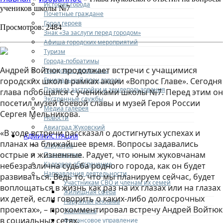
История города
учеников школы №7
Почетные граждане
Город героев
Просмотров: 2484
Знак «За заслуги перед городом»
Афиша городских мероприятий
Туризм
Города-побратимы
Андрей Войтюк продолжает встречи с учащимися
Городские программы
Генеральный план города
городских школ в рамках акции «Вопрос Главе». Сегодня
Правила застройки и землепользования
глава пообщался с учениками школы №7. Перед этим он
Экстренные службы
посетил музей боевой славы и музей Героя России
Медиа галерея
Сергея Мельникова.
Новости
Авиаград Жуковский
«В ходе встречи рассказал о достигнутых успехах и
АДМИНИСТРАЦИЯ
планах на ближайшее время. Вопросы задавались
Структура
острые и жизненные. Радует, что юным жуковчанам
Полномочия
Кадровое обеспечение
небезразлична судьба родного города, как он будет
Направления деятельности
развиваться. Ведь то, что мы планируем сейчас, будет
Участникам СВО и членам их семей
воплощаться в жизнь как раз на их глазах или на глазах
Жилищная сфера
их детей, если говорить о каких-либо долгосрочных
Наружная реклама
проектах», – прокомментировал встречу Андрей Войтюк
Экономика
в социальных сетях.
Финансовое управление