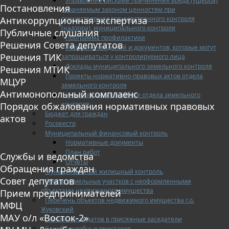
Управление рисками причинения вреда (ущерба)
Постановления
охраняемым законом ценностям при
осуществлении государственного контроля
Антикоррупционная экспертиза
(надзора), муниципального контроля
Публичные слушания
Программа профилактики
Решения Совета депутатов
Перечень сведений и документов, которые могут
Решения ТИК
запрашиваться у контролируемого лица
Доклады муниципального земельного контроля
Решения МТИК
Проекты нормативно-правовых актов отдела
МЦУР
земельного контроля
Антимонопольный комплаенс
Иные сведения о работе отдела земельного
контроля
Порядок обжалования нормативных правовых
Бюджет для граждан
актов
Росреестр
Муниципальный финансовый контроль
Нормативные документы
План работ
Службы и ведомства
Отчеты
Обращения граждан
Муниципальный жилищный контроль
Совет депутатов
Реестр земельных участков с неоформленными
объектами недвижимого имущества
Прием предпринимателей
Перечень объектов недвижимого имущества г.о.
МФЦ
Жуковский
МАУ о/л «Восток-2»
Списки кандидатов в присяжные заседатели
Служба судебных приставов