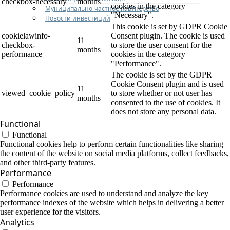
checkbox-necessary
months
cookies in the category
Муниципально-частное партнерство
"Necessary".
Новости инвестиций
This cookie is set by GDPR Cookie
cookielawinfo-
Consent plugin. The cookie is used
11
checkbox-
to store the user consent for the
months
performance
cookies in the category
"Performance".
The cookie is set by the GDPR
Cookie Consent plugin and is used
11
viewed_cookie_policy
to store whether or not user has
months
consented to the use of cookies. It
does not store any personal data.
Functional
Functional
Functional cookies help to perform certain functionalities like sharing
the content of the website on social media platforms, collect feedbacks,
and other third-party features.
Performance
Performance
Performance cookies are used to understand and analyze the key
performance indexes of the website which helps in delivering a better
user experience for the visitors.
Analytics