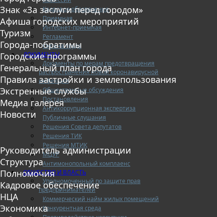
Знак «За заслуги перед городом»
Кадровое обеспечение
Приемная
Афиша городских мероприятий
Интернет-приемная
Туризм
Регламент
Города-побратимы
Охрана труда
ДОКУМЕНТЫ
Городские программы
Документы по мерам предотвращения
Генеральный план города
распространения новой коронавирусной
Правила застройки и землепользования
инфекции
Экстренные службы
Общественные обсуждения
Постановления
Медиа галерея
Антикоррупционная экспертиза
Новости
Публичные слушания
Решения Совета депутатов
Решения ТИК
Решения МТИК
Руководитель администрации
МЦУР
Структура
Антимонопольный комплаенс
Полномочия
ОБЩЕСТВО И ВЛАСТЬ
Уполномоченный по защите прав
Кадровое обеспечение
предпринимателей
НЦА
Коммерческий найм жилых помещений
Экономика
Конкурентная среда