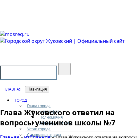
Городской округ Жуковский
Официальный сайт
ГЛАВНАЯ
Навигация
ГОРОД
Глава города
Глава Жуковского ответил на
Биография
Полномочия
вопросы учеников школы №7
Доклады и отчеты
Устав города
Символика города
Главная
избранное
»
» Глава Жуковского ответил на вопросы