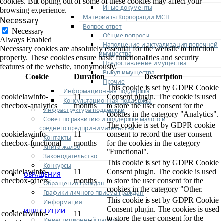
cookies. But opting out of some of these cookies may affect your
Иные документы
browsing experience.
Материалы Корпорации МСП
Necessary
Вопрос-ответ
Necessary
Общие вопросы
Always Enabled
Наполнение и актуализация перечней
Necessary cookies are absolutely essential for the website to function
имущества
properly. These cookies ensure basic functionalities and security
Предоставление имущества
features of the website, anonymously.
Выкуп имущества
Cookie
Duration
Description
Прочие
This cookie is set by GDPR Cookie
Информационная поддержка
cookielawinfo-
11
Consent plugin. The cookie is used
Консультационная поддержка
checbox-analytics
months
to store the user consent for the
Инфраструктура поддержки
cookies in the category "Analytics".
Совет по развитию и поддержке малого и
The cookie is set by GDPR cookie
среднего предпринимательства
cookielawinfo-
11
consent to record the user consent
Контакты
checbox-functional
months
for the cookies in the category
Книга жалоб
"Functional".
Законодательство
This cookie is set by GDPR Cookie
Конкурсы
cookielawinfo-
11
Consent plugin. The cookie is used
ОБРАЩЕНИЯ
checbox-others
months
to store the user consent for the
Обращения граждан
cookies in the category "Other.
Графики личного приема граждан
This cookie is set by GDPR Cookie
Информация
Consent plugin. The cookies is used
ИНВЕСТИЦИИ
cookielawinfo-
11
to store the user consent for the
Инвестиционный паспорт