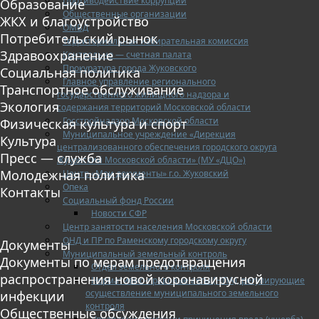
Противодействие коррупции
Образование
Общественные организации
ЖКХ и благоустройство
ОМВД
Потребительский рынок
Территориальная избирательная комиссия
Здравоохранение
Контрольно — счетная палата
Прокуратура города Жуковского
Социальная политика
Главное управление регионального
Транспортное обслуживание
государственного жилищного надзора и
Экология
содержания территорий Московской области
Госстройнадзор Московской области
Физическая культура и спорт
Муниципальное учреждение «Дирекция
Культура
централизованного обеспечения городского округа
Пресс — служба
Жуковский Московской области» (МУ «ДЦО»)
Молодежная политика
Центр «Мои документы» г.о. Жуковский
Опека
Контакты
Социальный фонд России
Новости СФР
Центр занятости населения Московской области
ОНД и ПР по Раменскому городскому округу
Документы
Муниципальный земельный контроль
Документы по мерам предотвращения
Отдел земельного контроля
распространения новой коронавирусной
Нормативно-правовые акты (НПА), регулирующие
осуществление муниципального земельного
инфекции
контроля
Общественные обсуждения