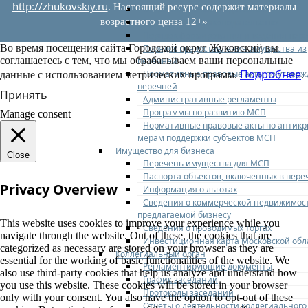
http://zhukovskiy.ru
. Настоящий ресурс содержит материалы
Федеральное законодательство
возрастного ценза 12+»
Региональное законодательство
Порядок формирования и ведения пер
Во время посещения сайта Городской округ Жуковский вы
Порядок предоставления имущества из
соглашаетесь с тем, что мы обрабатываем ваши персональные
перечней
Подробнее
Нормативные правовые акты по утвер
данные с использованием метрических программ.
.
перечней
Принять
Административные регламенты
Программы по развитию МСП
Manage consent
Нормативные правовые акты по антик
мерам поддержки субъектов МСП
Имущество для бизнеса
Close
Перечень имущества для МСП
Паспорта объектов, включенных в пере
Privacy Overview
Информация о льготах
Сведения о коммерческой недвижимос
предлагаемой бизнесу
This website uses cookies to improve your experience while you
Сведения о проводимых торгах
navigate through the website. Out of these, the cookies that are
Инвестиционная карта Московской обл
categorized as necessary are stored on your browser as they are
Коллегиальный орган
essential for the working of basic functionalities of the website. We
Регламентирующие документы
also use third-party cookies that help us analyze and understand how
График заседаний
you use this website. These cookies will be stored in your browser
Протоколы заседаний
only with your consent. You also have the option to opt-out of these
Отчеты о деятельности коллегиального