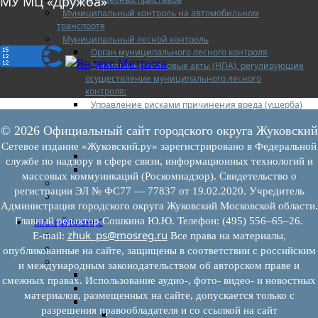
МУ МЦ «Дружба»
Муниципальный контроль на автомобильном
транспорте
Муниципальный лесной контроль
Орган муниципального лесного контроля
Нормативно-правовые акты (НПА), регулирующие
осуществление муниципального лесного
контроля:
Управление рисками причинения вреда (ущерба)
охраняемым законом ценностям при
© 2026 Официальный сайт городского округа Жуковский
осуществлении государственного контроля
(надзора), муниципального контроля
Сетевое издание «Жуковский.ру» зарегистрировано в Федеральной
Программа профилактики
службе по надзору в сфере связи, информационных технологий и
Доклады муниципального лесного контроля
массовых коммуникаций (Роскомнадзор). Свидетельство о
Муниципальный контроль за ЕТО
регистрации ЭЛ № ФС77 — 77837 от 19.02.2020. Учредитель
Муниципальный контроль в сфере
Администрация городского округа Жуковский Московской области.
благоустройства
Главный редактор Сошкина Ю.Ю. Телефон: (495) 556–65–26.
МАЛЫЙ БИЗНЕС
zhuk_ps@mosreg.ru
Прием предпринимателей
E‑mail:
Все права на материалы,
Новости МСП
опубликованные на сайте, защищены в соответствии с российским
Поддержка МСП
и международным законодательством об авторском праве и
Поддержка МСП
смежных правах. Использование аудио-, фото- видео- и новостных
Финансовая поддержка
материалов, размещенных на сайте, допускается только с
Имущественная поддержка
разрешения правообладателя и со ссылкой на сайт
Нормативно-правовые акты