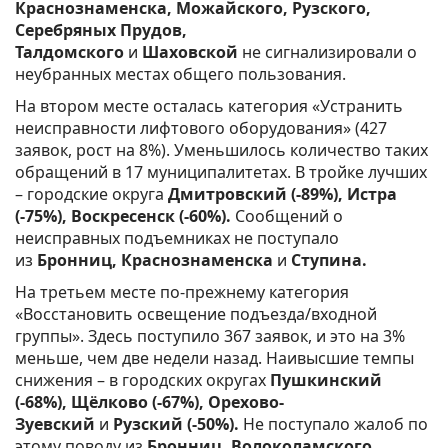
Краснознаменска, Можайского, Рузского,
Серебряных Прудов,
Талдомского
и
Шаховской
не сигнализировали о
неубранных местах общего пользования.
На втором месте осталась категория «Устранить
неисправности лифтового оборудования» (427
заявок, рост на 8%). Уменьшилось количество таких
обращений в 17 муниципалитетах. В тройке лучших
– городские округа
Дмитровский (-89%), Истра
(-75%), Воскресенск (-60%).
Сообщений о
неисправных подъемниках не поступало
из
Бронниц, Краснознаменска
и
Ступина.
На третьем месте по-прежнему категория
«Восстановить освещение подъезда/входной
группы». Здесь поступило 367 заявок, и это на 3%
меньше, чем две недели назад. Наивысшие темпы
снижения – в городских округах
Пушкинский
(-68%), Щёлково (-67%), Орехово-
Зуевский
и
Рузский (-50%).
Не поступало жалоб по
этому поводу из
Бронниц, Волоколамского,