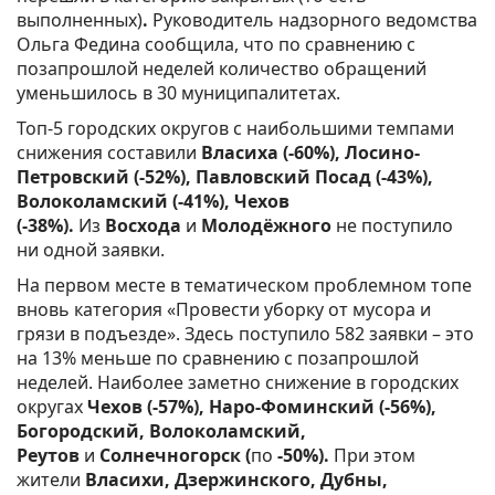
выполненных)
.
Руководитель надзорного ведомства
Ольга Федина сообщила, что по сравнению с
позапрошлой неделей количество обращений
уменьшилось в 30 муниципалитетах.
Топ-5 городских округов с наибольшими темпами
снижения составили
Власиха (-60%), Лосино-
Петровский (-52%), Павловский Посад (-43%),
Волоколамский (-41%), Чехов
(-38%).
Из
Восхода
и
Молодёжного
не поступило
ни одной заявки.
На первом месте в тематическом проблемном топе
вновь категория «Провести уборку от мусора и
грязи в подъезде». Здесь поступило 582 заявки – это
на 13% меньше по сравнению с позапрошлой
неделей. Наиболее заметно снижение в городских
округах
Чехов (-57%), Наро-Фоминский (-56%),
Богородский, Волоколамский,
Реутов
и
Солнечногорск (
по
-50%).
При этом
жители
Власихи, Дзержинского, Дубны,