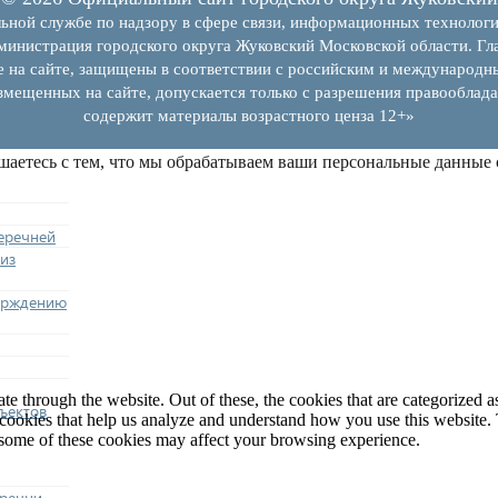
ьной службе по надзору в сфере связи, информационных технолог
инистрация городского округа Жуковский Московской области. Гла
е на сайте, защищены в соответствии с российским и международн
змещенных на сайте, допускается только с разрешения правооблада
содержит материалы возрастного ценза 12+»
шаетесь с тем, что мы обрабатываем ваши персональные данные
еречней
из
ерждению
 through the website. Out of these, the cookies that are categorized as
ъектов
y cookies that help us analyze and understand how you use this website.
f some of these cookies may affect your browsing experience.
еречни