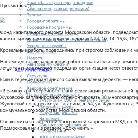
Знак «За заслуги перед городом»
Просмотров: 51
Афиша городских мероприятий
Туризм
Города-побратимы
Городские программы
Фонд капитального ремонта Московской области, подведомс
Генеральный план города
капитальному ремонту кровель в домах № 4, 10, 14, 15/8, 18/
Правила застройки и землепользования
Экстренные службы
Кровельные работы проводились при строгом соблюдении ме
Медиа галерея
Новости
Напомним, после завершения работ по капитальному ремонт
Авиаград Жуковский
лет, в течение которого подрядная организация несет ответс
АДМИНИСТРАЦИЯ
Структура
Если в течение гарантийного срока выявлены дефекты — необ
Полномочия
Кадровое обеспечение
«В рамках краткосрочного плана реализации региональной п
Направления деятельности
Жуковский запланировано отремонтировать 38 многоквартирн
Участникам СВО и членам их семей
Жуковский по адресам: ул. Гагарина, д. 54, ул. Жуковского, 
Жилищная сфера
коммунального хозяйства Московской области.
Наружная реклама
Экономика
Ознакомиться с адресной программой капремонта МКД на 20
Финансовое управление
Подмосковья или в разделе «Документы»
Образование
ЖКХ и благоустройство