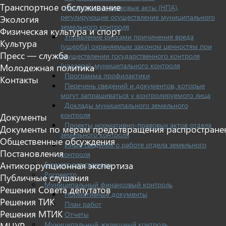
Транспортное обслуживание
Нормативно-правовые акты (НПА),
регулирующие осуществление муниципального
Экология
земельного контроля
Физическая культура и спорт
Управление рисками причинения вреда
Культура
(ущерба) охраняемым законом ценностям при
Пресс — служба
осуществлении государственного контроля
(надзора), муниципального контроля
Молодежная политика
Программа профилактики
Контакты
Перечень сведений и документов, которые
могут запрашиваться у контролируемого лица
Доклады муниципального земельного
контроля
Документы
Проекты нормативно-правовых актов отдела
Документы по мерам предотвращения распростране
земельного контроля
Общественные обсуждения
Иные сведения о работе отдела земельного
Постановления
контроля
Бюджет для граждан
Антикоррупционная экспертиза
Росреестр
Публичные слушания
Муниципальный финансовый контроль
Решения Совета депутатов
Нормативные документы
Решения ТИК
План работ
Решения МТИК
Отчеты
Муниципальный жилищный контроль
МЦУР