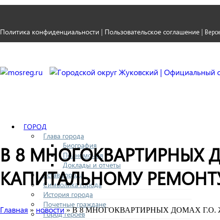
Политика конфиденциальности
Пользовательское соглашение
|
|
Верси
ГОРОД
Глава города
Биография
В 8 МНОГОКВАРТИРНЫХ Д
Полномочия
Доклады и отчеты
КАПИТАЛЬНОМУ РЕМОНТУ
Устав города
Символика города
История города
Почетные граждане
Главная
новости
»
» В 8 МНОГОКВАРТИРНЫХ ДОМАХ Г.О
Город героев