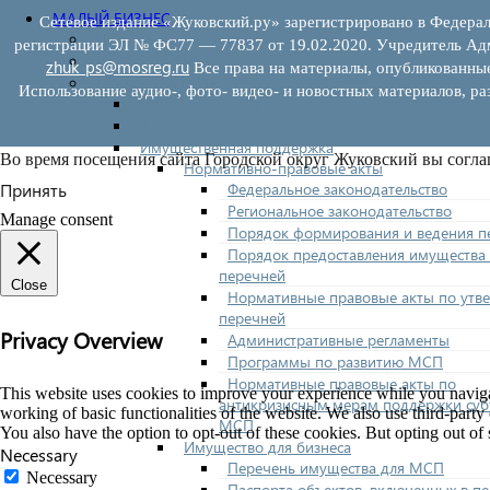
МАЛЫЙ БИЗНЕС
Сетевое издание «Жуковский.ру» зарегистрировано в Федерал
Прием предпринимателей
регистрации ЭЛ № ФС77 — 77837 от 19.02.2020. Учредитель Адм
Новости МСП
zhuk_ps@mosreg.ru
Все права на материалы, опубликованны
Поддержка МСП
Использование аудио-, фото- видео- и новостных материалов, ра
Поддержка МСП
Финансовая поддержка
Имущественная поддержка
Во время посещения сайта Городской округ Жуковский вы согла
Нормативно-правовые акты
Федеральное законодательство
Принять
Региональное законодательство
Manage consent
Порядок формирования и ведения п
Порядок предоставления имущества 
перечней
Close
Нормативные правовые акты по утв
перечней
Privacy Overview
Административные регламенты
Программы по развитию МСП
Нормативные правовые акты по
This website uses cookies to improve your experience while you navigate
антикризисным мерам поддержки суб
working of basic functionalities of the website. We also use third-part
МСП
You also have the option to opt-out of these cookies. But opting out o
Имущество для бизнеса
Necessary
Перечень имущества для МСП
Necessary
Паспорта объектов, включенных в п