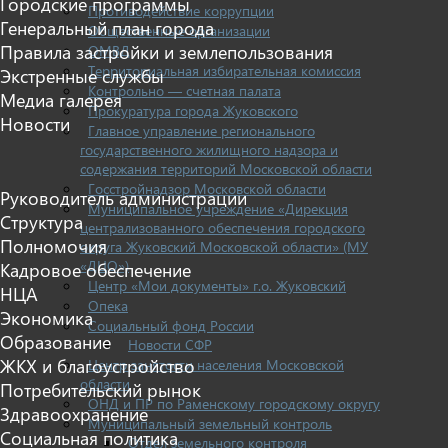
Городские программы
Противодействие коррупции
Генеральный план города
Общественные организации
Правила застройки и землепользования
ОМВД
Территориальная избирательная комиссия
Экстренные службы
Контрольно — счетная палата
Медиа галерея
Прокуратура города Жуковского
Новости
Главное управление регионального
государственного жилищного надзора и
содержания территорий Московской области
Госстройнадзор Московской области
Руководитель администрации
Муниципальное учреждение «Дирекция
Структура
централизованного обеспечения городского
Полномочия
округа Жуковский Московской области» (МУ
«ДЦО»)
Кадровое обеспечение
Центр «Мои документы» г.о. Жуковский
НЦА
Опека
Экономика
Социальный фонд России
Образование
Новости СФР
ЖКХ и благоустройство
Центр занятости населения Московской
области
Потребительский рынок
ОНД и ПР по Раменскому городскому округу
Здравоохранение
Муниципальный земельный контроль
Социальная политика
Отдел земельного контроля