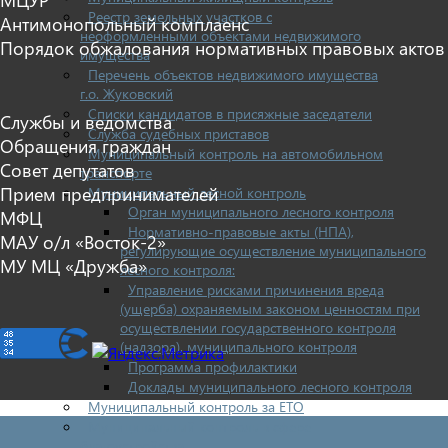
Реестр земельных участков с
Антимонопольный комплаенс
неоформленными объектами недвижимого
Порядок обжалования нормативных правовых актов
имущества
Перечень объектов недвижимого имущества
г.о. Жуковский
Списки кандидатов в присяжные заседатели
Службы и ведомства
Служба судебных приставов
Обращения граждан
Муниципальный контроль на автомобильном
Совет депутатов
транспорте
Прием предпринимателей
Муниципальный лесной контроль
Орган муниципального лесного контроля
МФЦ
Нормативно-правовые акты (НПА),
МАУ о/л «Восток-2»
регулирующие осуществление муниципального
МУ МЦ «Дружба»
лесного контроля:
Управление рисками причинения вреда
(ущерба) охраняемым законом ценностям при
осуществлении государственного контроля
(надзора), муниципального контроля
Программа профилактики
Доклады муниципального лесного контроля
Муниципальный контроль за ЕТО
Муниципальный контроль в сфере
благоустройства