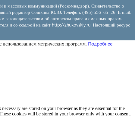
ий и массовых коммуникаций (Роскомнадзор). Свидетельство о
вный редактор Сошкина Ю.Ю. Телефон: (495) 556–65–26. E‑mail:
ым законодательством об авторском праве и смежных правах.
http://zhukovskiy.ru
теля и со ссылкой на сайт
. Настоящий ресурс
Подробнее
 с использованием метрических программ.
.
 necessary are stored on your browser as they are essential for the
 These cookies will be stored in your browser only with your consent.