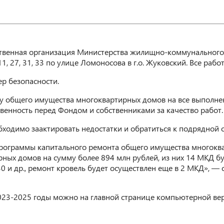
твенная организация Министерства жилищно-коммунального 
11, 27, 31, 33 по улице Ломоносова в г.о. Жуковский. Все ра
р безопасности.
у общего имущества многоквартирных домов на все выполнен
твенность перед Фондом и собственниками за качество работ.
ходимо заактировать недостатки и обратиться к подрядной о
рограммы капитального ремонта общего имущества многоквар
ых домов на сумму более 894 млн рублей, из них 14 МКД буд
д. 30 и др., ремонт кровель будет осуществлен еще в 2 МКД»,
23-2025 годы можно на главной странице компьютерной вер