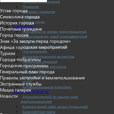
Кадровое обеспечение
Приемная
Устав города
Интернет-приемная
Символика города
Регламент
Охрана труда
История города
ДОКУМЕНТЫ
Почетные граждане
Документы по мерам предотвращения
Город героев
распространения новой коронавирусной
Знак «За заслуги перед городом»
инфекции
Общественные обсуждения
Афиша городских мероприятий
Постановления
Туризм
Антикоррупционная экспертиза
Города-побратимы
Публичные слушания
Городские программы
Решения Совета депутатов
Генеральный план города
Решения ТИК
Решения МТИК
Правила застройки и землепользования
МЦУР
Экстренные службы
Антимонопольный комплаенс
Медиа галерея
ОБЩЕСТВО И ВЛАСТЬ
Новости
Уполномоченный по защите прав
предпринимателей
Коммерческий найм жилых помещений
Конкурентная среда