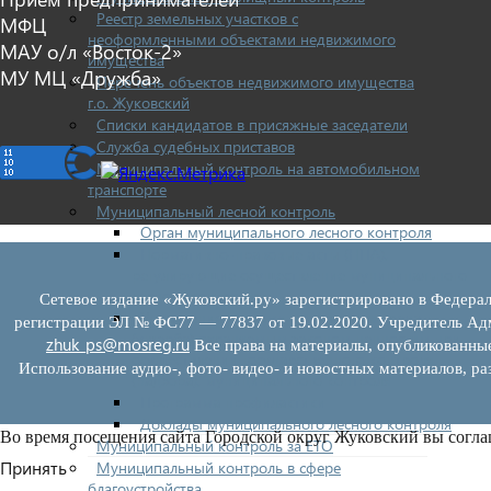
Реестр земельных участков с
МФЦ
неоформленными объектами недвижимого
МАУ о/л «Восток-2»
имущества
МУ МЦ «Дружба»
Перечень объектов недвижимого имущества
г.о. Жуковский
Списки кандидатов в присяжные заседатели
Служба судебных приставов
Муниципальный контроль на автомобильном
транспорте
Муниципальный лесной контроль
Орган муниципального лесного контроля
Нормативно-правовые акты (НПА),
регулирующие осуществление муниципального
лесного контроля:
Сетевое издание «Жуковский.ру» зарегистрировано в Федерал
Управление рисками причинения вреда
регистрации ЭЛ № ФС77 — 77837 от 19.02.2020. Учредитель Адм
(ущерба) охраняемым законом ценностям при
zhuk_ps@mosreg.ru
Все права на материалы, опубликованны
осуществлении государственного контроля
Использование аудио-, фото- видео- и новостных материалов, ра
(надзора), муниципального контроля
Программа профилактики
Доклады муниципального лесного контроля
Во время посещения сайта Городской округ Жуковский вы согла
Муниципальный контроль за ЕТО
Принять
Муниципальный контроль в сфере
благоустройства