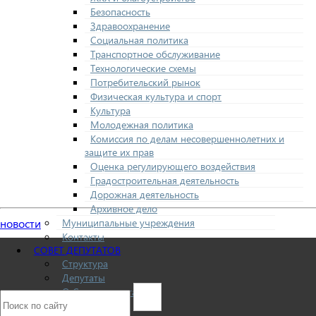
Безопасность
Здравоохранение
Социальная политика
Транспортное обслуживание
Технологические схемы
Потребительский рынок
Физическая культура и спорт
Культура
Молодежная политика
Комиссия по делам несовершеннолетних и
защите их прав
Оценка регулирующего воздействия
Градостроительная деятельность
Дорожная деятельность
Архивное дело
Муниципальные учреждения
новости
Контакты
СОВЕТ ДЕПУТАТОВ
Структура
Депутаты
О Совете депутатов
Комиссии