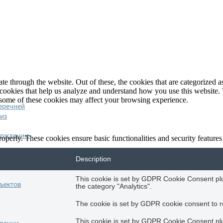
 through the website. Out of these, the cookies that are categorized as
y cookies that help us analyze and understand how you use this website.
f some of these cookies may affect your browsing experience.
еречней
из
ерждению
roperly. These cookies ensure basic functionalities and security feature
Description
This cookie is set by GDPR Cookie Consent plug
ъектов
the category "Analytics".
The cookie is set by GDPR cookie consent to re
This cookie is set by GDPR Cookie Consent plug
еречни