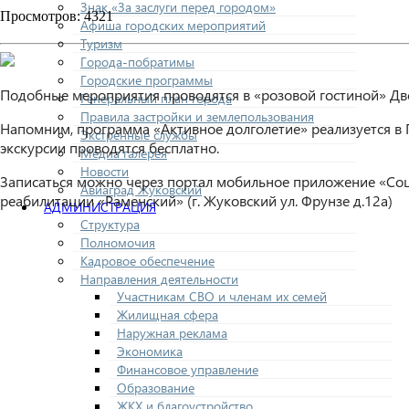
Знак «За заслуги перед городом»
Просмотров: 4321
Афиша городских мероприятий
Туризм
Города-побратимы
Городские программы
Подобные мероприятия проводятся в «розовой гостиной» Дво
Генеральный план города
Правила застройки и землепользования
Напомним, программа «Активное долголетие» реализуется в П
Экстренные службы
экскурсии проводятся бесплатно.
Медиа галерея
Новости
Записаться можно через портал мобильное приложение «Соцу
Авиаград Жуковский
реабилитации «Раменский» (г. Жуковский ул. Фрунзе д.12а)
АДМИНИСТРАЦИЯ
Структура
Полномочия
Кадровое обеспечение
Направления деятельности
Участникам СВО и членам их семей
Жилищная сфера
Наружная реклама
Экономика
Финансовое управление
Образование
ЖКХ и благоустройство