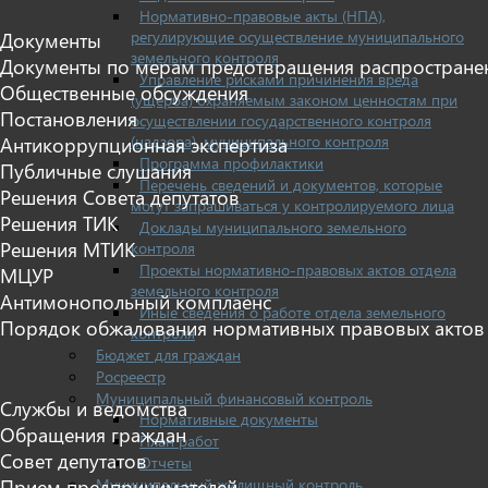
Нормативно-правовые акты (НПА),
регулирующие осуществление муниципального
Документы
земельного контроля
Документы по мерам предотвращения распростране
Управление рисками причинения вреда
Общественные обсуждения
(ущерба) охраняемым законом ценностям при
Постановления
осуществлении государственного контроля
(надзора), муниципального контроля
Антикоррупционная экспертиза
Программа профилактики
Публичные слушания
Перечень сведений и документов, которые
Решения Совета депутатов
могут запрашиваться у контролируемого лица
Решения ТИК
Доклады муниципального земельного
Решения МТИК
контроля
Проекты нормативно-правовых актов отдела
МЦУР
земельного контроля
Антимонопольный комплаенс
Иные сведения о работе отдела земельного
Порядок обжалования нормативных правовых актов
контроля
Бюджет для граждан
Росреестр
Муниципальный финансовый контроль
Службы и ведомства
Нормативные документы
Обращения граждан
План работ
Совет депутатов
Отчеты
Муниципальный жилищный контроль
Прием предпринимателей