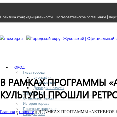
Политика конфиденциальности
Пользовательское соглашение
Верс
|
|
ГОРОД
Глава города
Биография
В РАМКАХ ПРОГРАММЫ «
Полномочия
Доклады и отчеты
КУЛЬТУРЫ ПРОШЛИ РЕТР
Устав города
Символика города
История города
Почетные граждане
Главная
новости
»
» В РАМКАХ ПРОГРАММЫ «АКТИВНОЕ 
Город героев