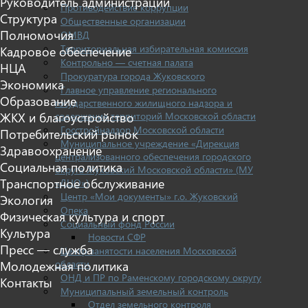
Руководитель администрации
Противодействие коррупции
Структура
Общественные организации
Полномочия
ОМВД
Территориальная избирательная комиссия
Кадровое обеспечение
Контрольно — счетная палата
НЦА
Прокуратура города Жуковского
Экономика
Главное управление регионального
Образование
государственного жилищного надзора и
содержания территорий Московской области
ЖКХ и благоустройство
Госстройнадзор Московской области
Потребительский рынок
Муниципальное учреждение «Дирекция
Здравоохранение
централизованного обеспечения городского
Социальная политика
округа Жуковский Московской области» (МУ
Транспортное обслуживание
«ДЦО»)
Центр «Мои документы» г.о. Жуковский
Экология
Опека
Физическая культура и спорт
Социальный фонд России
Культура
Новости СФР
Пресс — служба
Центр занятости населения Московской
области
Молодежная политика
ОНД и ПР по Раменскому городскому округу
Контакты
Муниципальный земельный контроль
Отдел земельного контроля