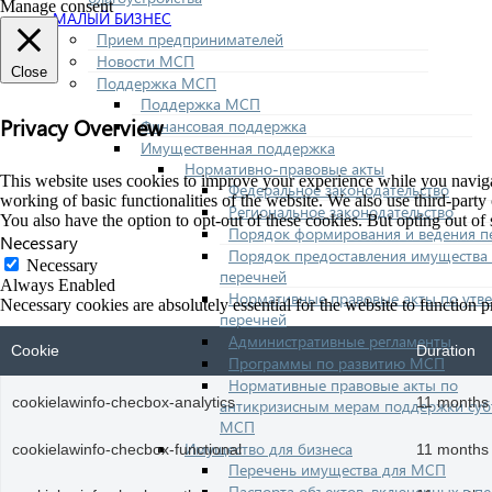
Manage consent
МАЛЫЙ БИЗНЕС
Прием предпринимателей
Новости МСП
Close
Поддержка МСП
Поддержка МСП
Privacy Overview
Финансовая поддержка
Имущественная поддержка
Нормативно-правовые акты
This website uses cookies to improve your experience while you navigate
Федеральное законодательство
working of basic functionalities of the website. We also use third-part
Региональное законодательство
You also have the option to opt-out of these cookies. But opting out o
Порядок формирования и ведения п
Necessary
Порядок предоставления имущества 
Necessary
перечней
Always Enabled
Нормативные правовые акты по утв
Necessary cookies are absolutely essential for the website to function p
перечней
Административные регламенты
Cookie
Duration
Программы по развитию МСП
Нормативные правовые акты по
cookielawinfo-checbox-analytics
11 months
антикризисным мерам поддержки суб
МСП
Имущество для бизнеса
cookielawinfo-checbox-functional
11 months
Перечень имущества для МСП
Паспорта объектов, включенных в п