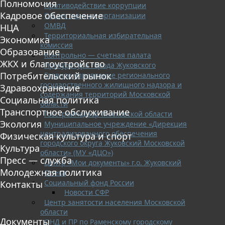
Полномочия
Противодействие коррупции
Кадровое обеспечение
Общественные организации
ОМВД
НЦА
Территориальная избирательная
Экономика
комиссия
Образование
Контрольно — счетная палата
ЖКХ и благоустройство
Прокуратура города Жуковского
Потребительский рынок
Главное управление регионального
государственного жилищного надзора и
Здравоохранение
содержания территорий Московской
Социальная политика
области
Транспортное обслуживание
Госстройнадзор Московской области
Экология
Муниципальное учреждение «Дирекция
централизованного обеспечения
Физическая культура и спорт
городского округа Жуковский Московской
Культура
области» (МУ «ДЦО»)
Пресс — служба
Центр «Мои документы» г.о. Жуковский
Молодежная политика
Опека
Социальный фонд России
Контакты
Новости СФР
Центр занятости населения Московской
области
Документы
ОНД и ПР по Раменскому городскому