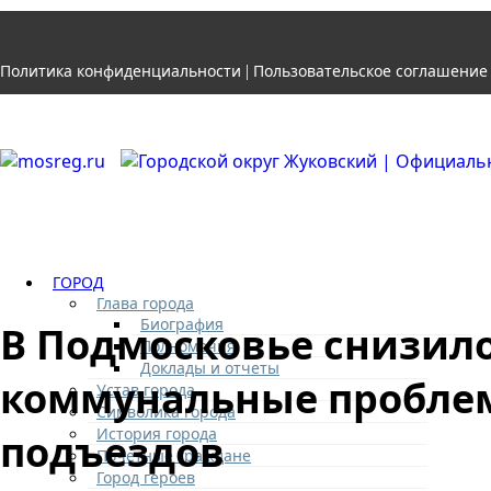
Политика конфиденциальности
Пользовательское соглашение
|
ГОРОД
Глава города
Биография
В Подмосковье снизил
Полномочия
Доклады и отчеты
коммунальные проблем
Устав города
Символика города
История города
подъездов
Почетные граждане
Город героев