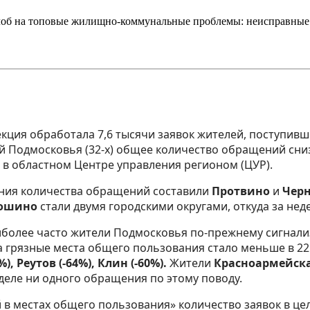
лоб на топовые жилищно-коммунальные проблемы: неисправные 
ция обработала 7,6 тысячи заявок жителей, поступивш
й Подмосковья (32-х) общее количество обращений сни
 в областном Центре управления регионом (ЦУР).
ния количества обращений составили
Протвино
и
Черн
ошино
стали двумя городскими округами, откуда за нед
более часто жители Подмосковья по-прежнему сигнализ
на грязные места общего пользования стало меньше в 
), Реутов (-64%), Клин (-60%).
Жители
Красноармейска
деле ни одного обращения по этому поводу.
в местах общего пользования» количество заявок в цело