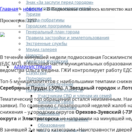
Знак «За заслуги перед городом»
Афиша городских мероприятий
Главная
новости
»
» В Подмосковье снизилось количество жа
Туризм
Города-побратимы
Просмотров: 2257
Городские программы
Генеральный план города
Правила застройки и землепользования
Экстренные службы
Медиа галерея
Новости
В течение минувшей недели подмосковная Госжилинспек
Авиаград Жуковский
(ЕДС МО). В большей части муниципальных образовани
АДМИНИСТРАЦИЯ
ведомства Ольга Федина. ГЖИ контролирует работу ЕДС
Структура
Полномочия
Топ-5 муниципалитетов с наибольшими темпами сниже
Кадровое обеспечение
Серебряные Пруды (-50%).
А
Звездный городок
и
Лот
Направления деятельности
Участникам СВО и членам их семей
Тематический топ обращений остался неизменным. Наи
Жилищная сфера
заявки). По сравнению с позапрошлой неделей жалоб 
Наружная реклама
снижения – у городских округов
Орехово-Зуевский (-73%
Экономика
округа
и
Электрогорска
не направили на минувшей не
Финансовое управление
Образование
В занявшей 2-е место категории «Неисправности дверей 
ЖКХ и благоустройство