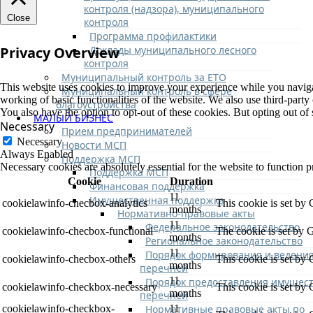
контроля (надзора), муниципального
Close
контроля
Программа профилактики
Доклады муниципального лесного
Privacy Overview
контроля
Муниципальный контроль за ЕТО
This website uses cookies to improve your experience while you navigate
Муниципальный контроль в сфере
working of basic functionalities of the website. We also use third-part
благоустройства
You also have the option to opt-out of these cookies. But opting out o
МАЛЫЙ БИЗНЕС
Necessary
Прием предпринимателей
Necessary
Новости МСП
Always Enabled
Поддержка МСП
Necessary cookies are absolutely essential for the website to function p
Поддержка МСП
Cookie
Duration
Финансовая поддержка
11
Имущественная поддержка
cookielawinfo-checbox-analytics
This cookie is set by
months
Нормативно-правовые акты
11
Федеральное законодательство
cookielawinfo-checbox-functional
The cookie is set by 
months
Региональное законодательство
11
Порядок формирования и ведени
cookielawinfo-checbox-others
This cookie is set by
months
перечней
11
Порядок предоставления имущест
cookielawinfo-checkbox-necessary
This cookie is set by
months
перечней
Нормативные правовые акты по
cookielawinfo-checkbox-
11