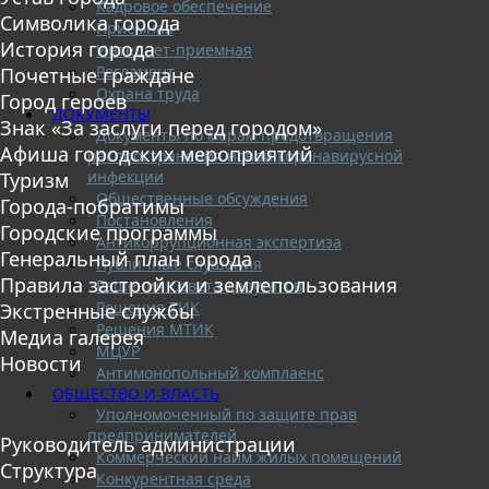
Кадровое обеспечение
Символика города
Приемная
История города
Интернет-приемная
Регламент
Почетные граждане
Охрана труда
Город героев
ДОКУМЕНТЫ
Знак «За заслуги перед городом»
Документы по мерам предотвращения
Афиша городских мероприятий
распространения новой коронавирусной
инфекции
Туризм
Общественные обсуждения
Города-побратимы
Постановления
Городские программы
Антикоррупционная экспертиза
Генеральный план города
Публичные слушания
Правила застройки и землепользования
Решения Совета депутатов
Решения ТИК
Экстренные службы
Решения МТИК
Медиа галерея
МЦУР
Новости
Антимонопольный комплаенс
ОБЩЕСТВО И ВЛАСТЬ
Уполномоченный по защите прав
предпринимателей
Руководитель администрации
Коммерческий найм жилых помещений
Структура
Конкурентная среда