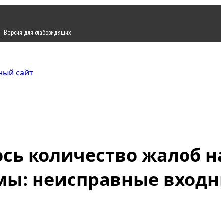
|
Версия для слабовидящих
Городской округ Ж
Официальный сайт
ось количество жалоб 
ы: неисправные входн