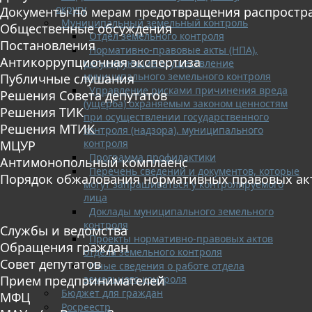
округу
Документы по мерам предотвращения распростр
Муниципальный земельный контроль
Общественные обсуждения
Отдел земельного контроля
Постановления
Нормативно-правовые акты (НПА),
Антикоррупционная экспертиза
регулирующие осуществление
муниципального земельного контроля
Публичные слушания
Управление рисками причинения вреда
Решения Совета депутатов
(ущерба) охраняемым законом ценностям
Решения ТИК
при осуществлении государственного
Решения МТИК
контроля (надзора), муниципального
контроля
МЦУР
Программа профилактики
Антимонопольный комплаенс
Перечень сведений и документов, которые
Порядок обжалования нормативных правовых ак
могут запрашиваться у контролируемого
лица
Доклады муниципального земельного
контроля
Службы и ведомства
Проекты нормативно-правовых актов
Обращения граждан
отдела земельного контроля
Совет депутатов
Иные сведения о работе отдела
земельного контроля
Прием предпринимателей
Бюджет для граждан
МФЦ
Росреестр