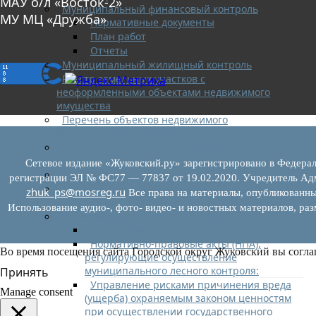
МАУ о/л «Восток-2»
Муниципальный финансовый контроль
МУ МЦ «Дружба»
Нормативные документы
План работ
Отчеты
Муниципальный жилищный контроль
Реестр земельных участков с
неоформленными объектами недвижимого
имущества
Перечень объектов недвижимого
имущества г.о. Жуковский
Списки кандидатов в присяжные
заседатели
Сетевое издание «Жуковский.ру» зарегистрировано в Федерал
Служба судебных приставов
регистрации ЭЛ № ФС77 — 77837 от 19.02.2020. Учредитель Адм
Муниципальный контроль на
zhuk_ps@mosreg.ru
Все права на материалы, опубликованны
автомобильном транспорте
Использование аудио-, фото- видео- и новостных материалов, ра
Муниципальный лесной контроль
Орган муниципального лесного контроля
Нормативно-правовые акты (НПА),
Во время посещения сайта Городской округ Жуковский вы согла
регулирующие осуществление
муниципального лесного контроля:
Принять
Управление рисками причинения вреда
Manage consent
(ущерба) охраняемым законом ценностям
при осуществлении государственного