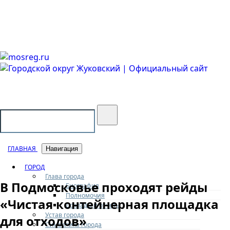
Городской округ Жуковский
Официальный сайт
ГЛАВНАЯ
Навигация
ГОРОД
Глава города
В Подмосковье проходят рейды
Биография
Полномочия
«Чистая контейнерная площадка
Доклады и отчеты
Устав города
для отходов»
Символика города