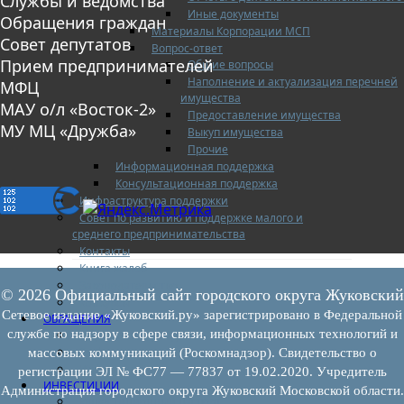
Службы и ведомства
Иные документы
Обращения граждан
Материалы Корпорации МСП
Совет депутатов
Вопрос-ответ
Прием предпринимателей
Общие вопросы
Наполнение и актуализация перечней
МФЦ
имущества
МАУ о/л «Восток-2»
Предоставление имущества
МУ МЦ «Дружба»
Выкуп имущества
Прочие
Информационная поддержка
Консультационная поддержка
Инфраструктура поддержки
Совет по развитию и поддержке малого и
среднего предпринимательства
Контакты
Книга жалоб
Законодательство
© 2026 Официальный сайт городского округа Жуковский
Конкурсы
Сетевое издание «Жуковский.ру» зарегистрировано в Федеральной
ОБРАЩЕНИЯ
службе по надзору в сфере связи, информационных технологий и
Обращения граждан
Графики личного приема граждан
массовых коммуникаций (Роскомнадзор). Свидетельство о
Информация
регистрации ЭЛ № ФС77 — 77837 от 19.02.2020. Учредитель
ИНВЕСТИЦИИ
Администрация городского округа Жуковский Московской области.
Инвестиционный паспорт