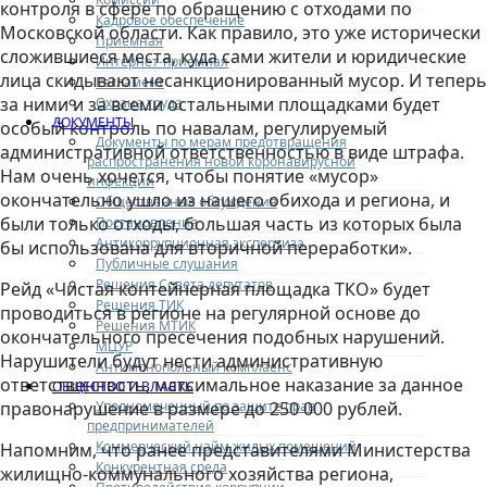
контроля в сфере по обращению с отходами по
Кадровое обеспечение
Московской области. Как правило, это уже исторически
Приемная
сложившиеся места, куда сами жители и юридические
Интернет-приемная
лица скидывают несанкционированный мусор. И теперь
Регламент
за ними и за всеми остальными площадками будет
Охрана труда
ДОКУМЕНТЫ
особый контроль по навалам, регулируемый
Документы по мерам предотвращения
административной ответственностью в виде штрафа.
распространения новой коронавирусной
Нам очень хочется, чтобы понятие «мусор»
инфекции
окончательно ушло из нашего обихода и региона, и
Общественные обсуждения
были только отходы, большая часть из которых была
Постановления
Антикоррупционная экспертиза
бы использована для вторичной переработки».
Публичные слушания
Решения Совета депутатов
Рейд «Чистая контейнерная площадка ТКО» будет
Решения ТИК
проводиться в регионе на регулярной основе до
Решения МТИК
окончательного пресечения подобных нарушений.
МЦУР
Нарушители будут нести административную
Антимонопольный комплаенс
ответственность, максимальное наказание за данное
ОБЩЕСТВО И ВЛАСТЬ
Уполномоченный по защите прав
правонарушение в размере до 250 000 рублей.
предпринимателей
Коммерческий найм жилых помещений
Напомним, что ранее представителями Министерства
Конкурентная среда
жилищно-коммунального хозяйства региона,