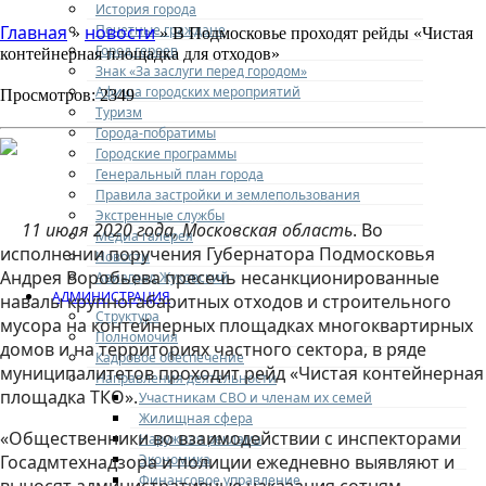
История города
Почетные граждане
Главная
новости
»
» В Подмосковье проходят рейды «Чистая
Город героев
контейнерная площадка для отходов»
Знак «За заслуги перед городом»
Афиша городских мероприятий
Просмотров: 2349
Туризм
Города-побратимы
Городские программы
Генеральный план города
Правила застройки и землепользования
Экстренные службы
11 июля 2020 года, Московская область
. Во
Медиа галерея
исполнении поручения Губернатора Подмосковья
Новости
Андрея Воробьева пресечь несанкционированные
Авиаград Жуковский
АДМИНИСТРАЦИЯ
навалы крупногабаритных отходов и строительного
Структура
мусора на контейнерных площадках многоквартирных
Полномочия
домов и на территориях частного сектора, в ряде
Кадровое обеспечение
муниципалитетов проходит рейд «Чистая контейнерная
Направления деятельности
площадка ТКО».
Участникам СВО и членам их семей
Жилищная сфера
«Общественники во взаимодействии с инспекторами
Наружная реклама
Экономика
Госадмтехнадзора и полиции ежедневно выявляют и
Финансовое управление