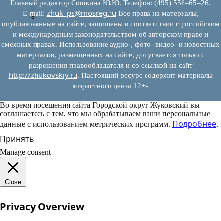
Главный редактор Сошкина Ю.Ю. Телефон: (495) 556–65–26.
Муниципально-частное партнерство
zhuk_ps@mosreg.ru
E‑mail:
Все права на материалы,
Новости инвестиций
опубликованные на сайте, защищены в соответствии с российским
и международным законодательством об авторском праве и
смежных правах. Использование аудио-, фото- видео- и новостных
материалов, размещенных на сайте, допускается только с
разрешения правообладателя и со ссылкой на сайт
http://zhukovskiy.ru
. Настоящий ресурс содержит материалы
возрастного ценза 12+»
Во время посещения сайта Городской округ Жуковский вы
соглашаетесь с тем, что мы обрабатываем ваши персональные
Подробнее
данные с использованием метрических программ.
.
Принять
Manage consent
Close
Privacy Overview