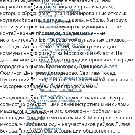
выносят административные наказания сотням
Образование
нарушителям (частным лицам и организациям),
ЖКХ и благоустройство
которые сбрасывают несанкционированные отходы:
Безопасность
крупногабаритные отходы, диваны, мебель, бытовую
Здравоохранение
технику и строительный мусор на муниципальные
Социальная политика
контейнерные площадки, предназначенные
Транспортное обслуживание
Технологические схемы
исключительно для твёрдых коммунальных отходов, —
Потребительский рынок
сообщил Антон Велиховский, министр жилищно-
Физическая культура и спорт
коммунального хозяйства Московской области. На
Культура
данный момент подобные операции проводятся в ряде
Молодежная политика
городских округах: Красногорск, Одинцово, Наро-
Комиссия по делам несовершеннолетних и
Фоминск, Дмитров, Домодедово, Сергиев-Посад,
защите их прав
Оценка регулирующего воздействия
Пушкинский, Истра, работа по выявлению и наказанию
Градостроительная деятельность
«мусорных злодеев» будет продолжена».
Дорожная деятельность
Архивное дело
«Ежедневно, уже в течение недели, начиная с 6 утра,
Муниципальные учреждения
совместно с областными административными силами
Контакты
мы сидим в «засаде» и отслеживаем «проблемные»
СОВЕТ ДЕПУТАТОВ
площадки с подобными навалами КГМ и строительного
Структура
Депутаты
мусора. – сообщила один из участников рейдов Лилия
О Совете депутатов
Белова, председатель ассоциации общественного
Комиссии