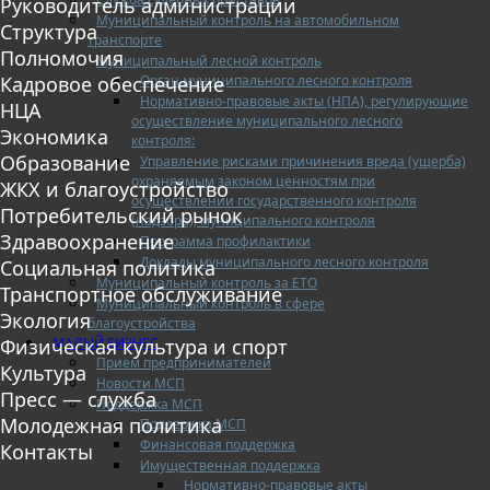
Руководитель администрации
Муниципальный контроль на автомобильном
Структура
транспорте
Полномочия
Муниципальный лесной контроль
Орган муниципального лесного контроля
Кадровое обеспечение
Нормативно-правовые акты (НПА), регулирующие
НЦА
осуществление муниципального лесного
Экономика
контроля:
Образование
Управление рисками причинения вреда (ущерба)
охраняемым законом ценностям при
ЖКХ и благоустройство
осуществлении государственного контроля
Потребительский рынок
(надзора), муниципального контроля
Здравоохранение
Программа профилактики
Доклады муниципального лесного контроля
Социальная политика
Муниципальный контроль за ЕТО
Транспортное обслуживание
Муниципальный контроль в сфере
Экология
благоустройства
МАЛЫЙ БИЗНЕС
Физическая культура и спорт
Прием предпринимателей
Культура
Новости МСП
Пресс — служба
Поддержка МСП
Молодежная политика
Поддержка МСП
Финансовая поддержка
Контакты
Имущественная поддержка
Нормативно-правовые акты