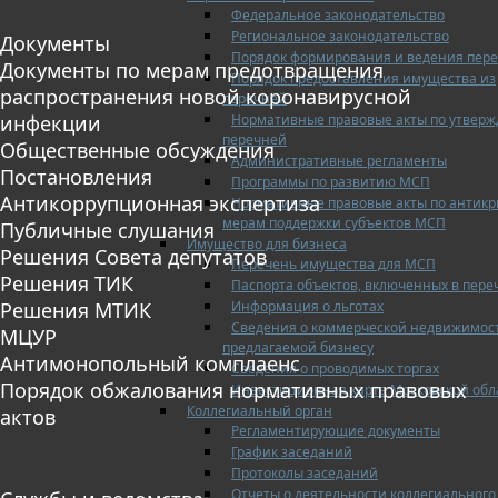
Федеральное законодательство
Региональное законодательство
Документы
Порядок формирования и ведения пер
Документы по мерам предотвращения
Порядок предоставления имущества из
распространения новой коронавирусной
перечней
Нормативные правовые акты по утвер
инфекции
перечней
Общественные обсуждения
Административные регламенты
Постановления
Программы по развитию МСП
Антикоррупционная экспертиза
Нормативные правовые акты по антик
мерам поддержки субъектов МСП
Публичные слушания
Имущество для бизнеса
Решения Совета депутатов
Перечень имущества для МСП
Решения ТИК
Паспорта объектов, включенных в пере
Информация о льготах
Решения МТИК
Сведения о коммерческой недвижимос
МЦУР
предлагаемой бизнесу
Антимонопольный комплаенс
Сведения о проводимых торгах
Порядок обжалования нормативных правовых
Инвестиционная карта Московской обл
Коллегиальный орган
актов
Регламентирующие документы
График заседаний
Протоколы заседаний
Отчеты о деятельности коллегиального