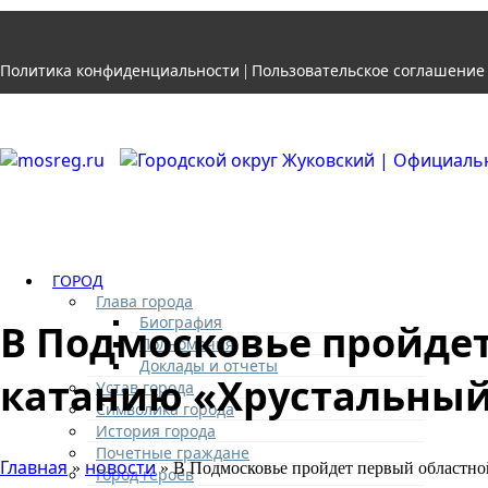
Политика конфиденциальности
Пользовательское соглашение
|
ГОРОД
Глава города
Биография
В Подмосковье пройде
Полномочия
Доклады и отчеты
катанию «Хрустальный
Устав города
Символика города
История города
Почетные граждане
Главная
новости
»
» В Подмосковье пройдет первый областно
Город героев