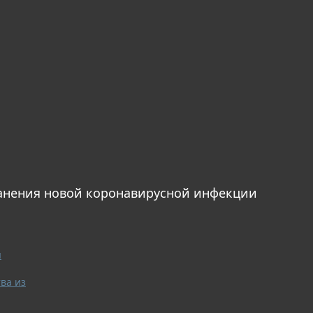
анения новой коронавирусной инфекции
я
ва из