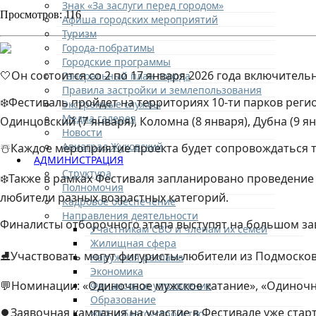
Знак «За заслуги перед городом»
Просмотров: 116
Афиша городских мероприятий
Туризм
Города-побратимы
Городские программы
🤍Он состоится со 2 по 17 января 2026 года включител
Генеральный план города
Правила застройки и землепользования
❄️Фестиваль пройдет на территориях 10-ти парков регион
Экстренные службы
Медиа галерея
Одинцовский (7 января), Коломна (8 января), Дубна (9 я
Новости
Авиаград Жуковский
☃️Каждое мероприятие проекта будет сопровождаться 
АДМИНИСТРАЦИЯ
Структура
❄️Также в рамках Фестиваля запланировано проведение 
Полномочия
любители разных возрастных категорий.
Кадровое обеспечение
Направления деятельности
Финалисты отборочного этапа выступят на большом за
Участникам СВО и членам их семей
Жилищная сфера
⛸Участвовать могут фигуристы-любители из Подмосковья 
Наружная реклама
Экономика
💬Номинации: «Одиночное мужское катание», «Одиночное
Финансовое управление
Образование
⏺Заявочная кампания на участие в Фестивале уже старт
ЖКХ и благоустройство