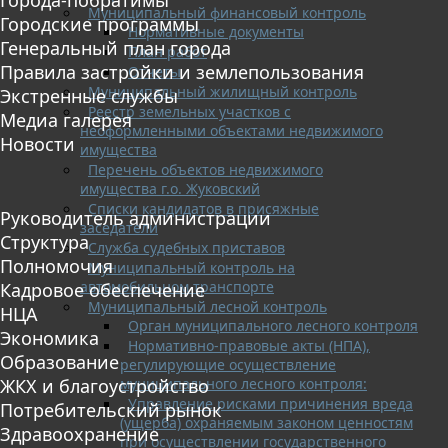
Муниципальный финансовый контроль
Городские программы
Нормативные документы
Генеральный план города
План работ
Правила застройки и землепользования
Отчеты
Муниципальный жилищный контроль
Экстренные службы
Реестр земельных участков с
Медиа галерея
неоформленными объектами недвижимого
Новости
имущества
Перечень объектов недвижимого
имущества г.о. Жуковский
Списки кандидатов в присяжные
Руководитель администрации
заседатели
Структура
Служба судебных приставов
Полномочия
Муниципальный контроль на
автомобильном транспорте
Кадровое обеспечение
Муниципальный лесной контроль
НЦА
Орган муниципального лесного контроля
Экономика
Нормативно-правовые акты (НПА),
Образование
регулирующие осуществление
муниципального лесного контроля:
ЖКХ и благоустройство
Управление рисками причинения вреда
Потребительский рынок
(ущерба) охраняемым законом ценностям
Здравоохранение
при осуществлении государственного