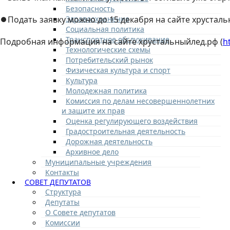
Безопасность
Здравоохранение
⏺Подать заявку можно до 15 декабря на сайте хрусталь
Социальная политика
Транспортное обслуживание
Подробная информация на сайте хрустальныйлед.рф (
h
Технологические схемы
Потребительский рынок
Физическая культура и спорт
Культура
Молодежная политика
Комиссия по делам несовершеннолетних
и защите их прав
Оценка регулирующего воздействия
Градостроительная деятельность
Дорожная деятельность
Архивное дело
Муниципальные учреждения
Контакты
СОВЕТ ДЕПУТАТОВ
Структура
Депутаты
О Совете депутатов
Комиссии