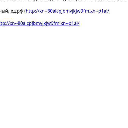
ныйлед.рф (
http://xn--80aicpjbmvjkjw9fm.xn--p1ai/
ttp://xn--80aicpjbmvjkjw9fm.xn--p1ai/