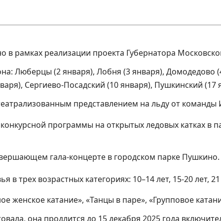
ьно в рамках реализации проекта Губернатора Московско
а: Люберцы (2 января), Лобня (3 января), Домодедово (4
нваря), Сергиево-Посадский (10 января), Пушкинский (17 
театрализованным представлением на льду от команды 
конкурсной программы на открытых ледовых катках в па
вершающем гала-концерте в городском парке Пушкино.
в трех возрастных категориях: 10–14 лет, 15-20 лет, 21
 женское катание», «Танцы в паре», «Групповое катани
овала, она продлится до 15 декабря 2025 года включите