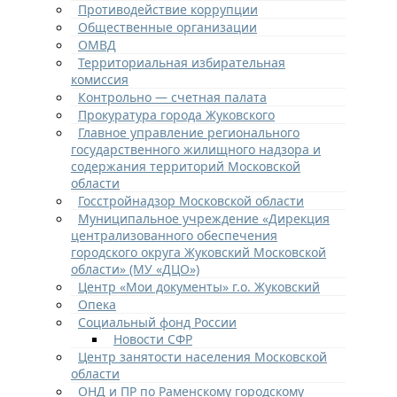
Противодействие коррупции
Общественные организации
ОМВД
Территориальная избирательная
комиссия
Контрольно — счетная палата
Прокуратура города Жуковского
Главное управление регионального
государственного жилищного надзора и
содержания территорий Московской
области
Госстройнадзор Московской области
Муниципальное учреждение «Дирекция
централизованного обеспечения
городского округа Жуковский Московской
области» (МУ «ДЦО»)
Центр «Мои документы» г.о. Жуковский
Опека
Социальный фонд России
Новости СФР
Центр занятости населения Московской
области
ОНД и ПР по Раменскому городскому