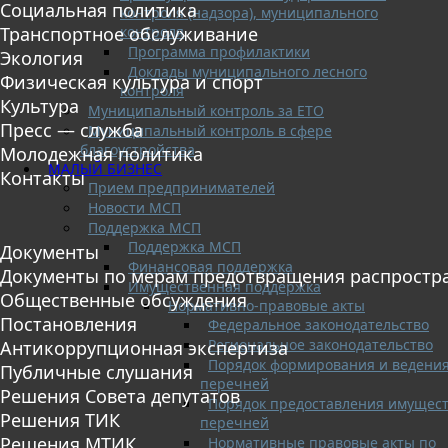
Социальная политика
контроля (надзора), муниципального
контроля
Транспортное обслуживание
Программа профилактики
Экология
Доклады муниципального лесного
Физическая культура и спорт
контроля
Культура
Муниципальный контроль за ЕТО
Пресс — служба
Муниципальный контроль в сфере
благоустройства
Молодежная политика
МАЛЫЙ БИЗНЕС
Контакты
Прием предпринимателей
Новости МСП
Поддержка МСП
Поддержка МСП
Документы
Финансовая поддержка
Документы по мерам предотвращения распростр
Имущественная поддержка
Общественные обсуждения
Нормативно-правовые акты
Постановления
Федеральное законодательство
Региональное законодательство
Антикоррупционная экспертиза
Порядок формирования и ведени
Публичные слушания
перечней
Решения Совета депутатов
Порядок предоставления имущест
Решения ТИК
перечней
Решения МТИК
Нормативные правовые акты по