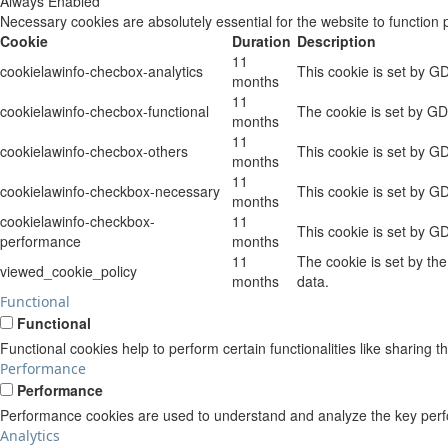
Always Enabled
Necessary cookies are absolutely essential for the website to function 
Cookie
Duration
Description
11
cookielawinfo-checbox-analytics
This cookie is set by G
months
11
cookielawinfo-checbox-functional
The cookie is set by GD
months
11
cookielawinfo-checbox-others
This cookie is set by G
months
11
cookielawinfo-checkbox-necessary
This cookie is set by G
months
cookielawinfo-checkbox-
11
This cookie is set by G
performance
months
11
The cookie is set by th
viewed_cookie_policy
months
data.
Functional
Functional
Functional cookies help to perform certain functionalities like sharing t
Performance
Performance
Performance cookies are used to understand and analyze the key perform
Analytics