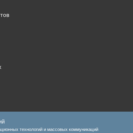
атов
х
ий
ационных технологий и массовых коммуникаций