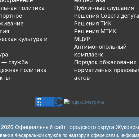
оохранение
экспертиза
льная политика
Публичные слушания
портное
Решения Совета депут
уживание
Решения ТИК
гия
Решения МТИК
еская культура и
МЦУР
Антимонопольный
ура
комплаенс
 — служба
Порядок обжалования
ежная политика
нормативных правовы
кты
актов
 2026 Официальный сайт городского округа Жуковск
овано в Федеральной службе по надзору в сфере связи, информ