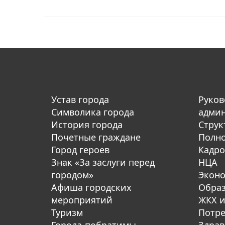
Устав города
Руков
Символика города
адми
История города
Струк
Почетные граждане
Полн
Город героев
Кадро
Знак «За заслуги перед
НЦА
городом»
Экон
Афиша городских
Обра
мероприятий
ЖКХ и
Туризм
Потре