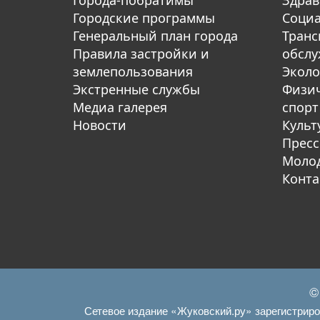
Города-побратимы
Здрав
Городские программы
Социа
Генеральный план города
Транс
Правила застройки и
обсл
землепользования
Эколо
Экстренные службы
Физич
Медиа галерея
спорт
Новости
Культ
Пресс
Молод
Конта
©
Сетевое издание «Жуковский.ру» зарегистрир