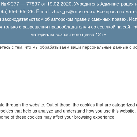
Л № ФС77 — 77837 от 19.02.2020. Учредитель Администрация г
95) 556–65–26. E‑mail:
Все права на мате
zhuk_ps@mosreg.ru
 законодательством об авторском праве и смежных правах. Испо
я только с разрешения правообладателя и со ссылкой на сайт
h
материалы возрастного ценза 12+»
аетесь с тем, что мы обрабатываем ваши персональные данные с 
e through the website. Out of these, the cookies that are categorized 
y cookies that help us analyze and understand how you use this website.
f some of these cookies may affect your browsing experience.