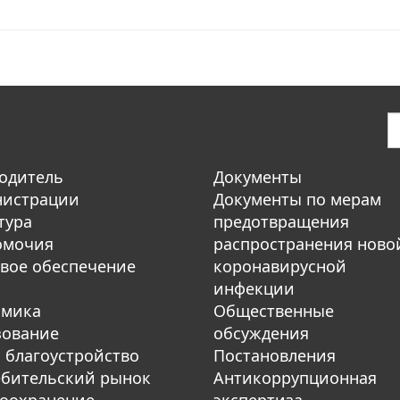
одитель
Документы
нистрации
Документы по мерам
тура
предотвращения
омочия
распространения ново
вое обеспечение
коронавирусной
инфекции
омика
Общественные
зование
обсуждения
 благоустройство
Постановления
бительский рынок
Антикоррупционная