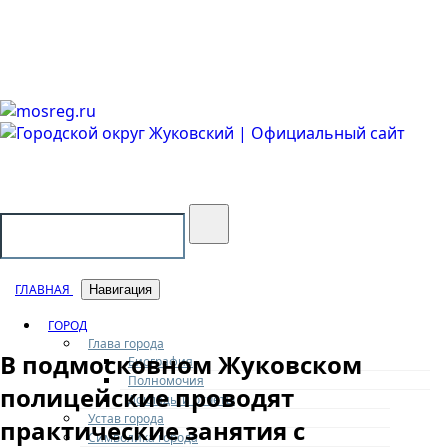
Городской округ Жуковский
Официальный сайт
ГЛАВНАЯ
Навигация
ГОРОД
Глава города
В подмосковном Жуковском
Биография
Полномочия
полицейские проводят
Доклады и отчеты
Устав города
практические занятия с
Символика города