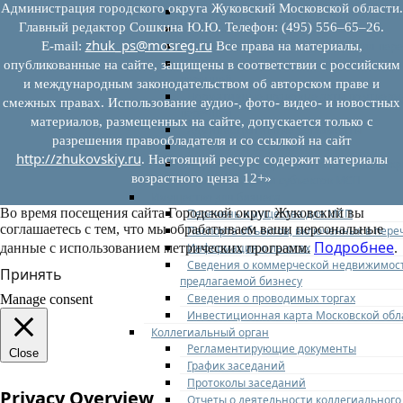
Администрация городского округа Жуковский Московской области.
Федеральное законодательство
Главный редактор Сошкина Ю.Ю. Телефон: (495) 556–65–26.
Региональное законодательство
zhuk_ps@mosreg.ru
Порядок формирования и ведения пер
E‑mail:
Все права на материалы,
Порядок предоставления имущества из
опубликованные на сайте, защищены в соответствии с российским
перечней
и международным законодательством об авторском праве и
Нормативные правовые акты по утвер
смежных правах. Использование аудио-, фото- видео- и новостных
перечней
материалов, размещенных на сайте, допускается только с
Административные регламенты
разрешения правообладателя и со ссылкой на сайт
Программы по развитию МСП
http://zhukovskiy.ru
. Настоящий ресурс содержит материалы
Нормативные правовые акты по антик
возрастного ценза 12+»
мерам поддержки субъектов МСП
Имущество для бизнеса
Во время посещения сайта Городской округ Жуковский вы
Перечень имущества для МСП
соглашаетесь с тем, что мы обрабатываем ваши персональные
Паспорта объектов, включенных в пере
Подробнее
Информация о льготах
данные с использованием метрических программ.
.
Сведения о коммерческой недвижимос
Принять
предлагаемой бизнесу
Сведения о проводимых торгах
Manage consent
Инвестиционная карта Московской обл
Коллегиальный орган
Регламентирующие документы
Close
График заседаний
Протоколы заседаний
Privacy Overview
Отчеты о деятельности коллегиального