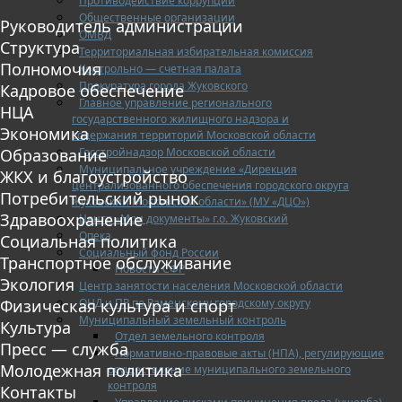
Противодействие коррупции
Общественные организации
Руководитель администрации
ОМВД
Структура
Территориальная избирательная комиссия
Полномочия
Контрольно — счетная палата
Прокуратура города Жуковского
Кадровое обеспечение
Главное управление регионального
НЦА
государственного жилищного надзора и
Экономика
содержания территорий Московской области
Госстройнадзор Московской области
Образование
Муниципальное учреждение «Дирекция
ЖКХ и благоустройство
централизованного обеспечения городского округа
Потребительский рынок
Жуковский Московской области» (МУ «ДЦО»)
Здравоохранение
Центр «Мои документы» г.о. Жуковский
Опека
Социальная политика
Социальный фонд России
Транспортное обслуживание
Новости СФР
Экология
Центр занятости населения Московской области
ОНД и ПР по Раменскому городскому округу
Физическая культура и спорт
Муниципальный земельный контроль
Культура
Отдел земельного контроля
Пресс — служба
Нормативно-правовые акты (НПА), регулирующие
Молодежная политика
осуществление муниципального земельного
контроля
Контакты