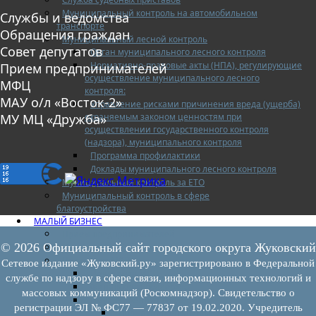
Муниципальный контроль на автомобильном
Службы и ведомства
транспорте
Обращения граждан
Муниципальный лесной контроль
Совет депутатов
Орган муниципального лесного контроля
Нормативно-правовые акты (НПА), регулирующие
Прием предпринимателей
осуществление муниципального лесного
МФЦ
контроля:
МАУ о/л «Восток-2»
Управление рисками причинения вреда (ущерба)
охраняемым законом ценностям при
МУ МЦ «Дружба»
осуществлении государственного контроля
(надзора), муниципального контроля
Программа профилактики
Доклады муниципального лесного контроля
Муниципальный контроль за ЕТО
Муниципальный контроль в сфере
благоустройства
МАЛЫЙ БИЗНЕС
Прием предпринимателей
© 2026 Официальный сайт городского округа Жуковский
Новости МСП
Поддержка МСП
Сетевое издание «Жуковский.ру» зарегистрировано в Федеральной
Поддержка МСП
службе по надзору в сфере связи, информационных технологий и
Финансовая поддержка
массовых коммуникаций (Роскомнадзор). Свидетельство о
Имущественная поддержка
регистрации ЭЛ № ФС77 — 77837 от 19.02.2020. Учредитель
Нормативно-правовые акты