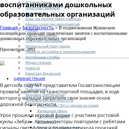
воспитанниками дошкольных
История города
Почетные граждане
образовательных организаций
Город героев
Знак «За заслуги перед городом»
Афиша городских мероприятий
Главная
Безопасность
»
» В подмосковном Жуковском
Туризм
полицейские проводят практические занятия с воспитанниками
Города-побратимы
дошкольных образовательных организаций
Городские программы
Генеральный план города
Просмотров: 2891
Правила застройки и землепользования
Экстренные службы
Медиа галерея
Новости
Авиаград Жуковский
АДМИНИСТРАЦИЯ
Структура
В детском саду №1 представители Госавтоинспекции
Полномочия
провели занятие на транспортной площадке, в ходе
Кадровое обеспечение
которого малыши закрепили свои знания основ
Направления деятельности
дорожной безопасности.
Участникам СВО и членам их семей
Жилищная сфера
Урок прошел в игровой форме с участием ростовой
Наружная реклама
куклы «Зебра». Автоинспекторы повторили с ребятами
Экономика
сигналы светофоров и правила перехода проезжей
Финансовое управление