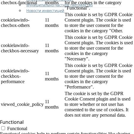
checbox-functional
months
for the cookies in the category
Муниципально-частное партнерство
"Functional".
Новости инвестиций
This cookie is set by GDPR Cookie
cookielawinfo-
11
Consent plugin. The cookie is used
checbox-others
months
to store the user consent for the
cookies in the category "Other.
This cookie is set by GDPR Cookie
Consent plugin. The cookies is used
cookielawinfo-
11
to store the user consent for the
checkbox-necessary
months
cookies in the category
"Necessary".
This cookie is set by GDPR Cookie
cookielawinfo-
Consent plugin. The cookie is used
11
checkbox-
to store the user consent for the
months
performance
cookies in the category
"Performance".
The cookie is set by the GDPR
Cookie Consent plugin and is used
11
viewed_cookie_policy
to store whether or not user has
months
consented to the use of cookies. It
does not store any personal data.
Functional
Functional
Functional cookies help to perform certain functionalities like sharing