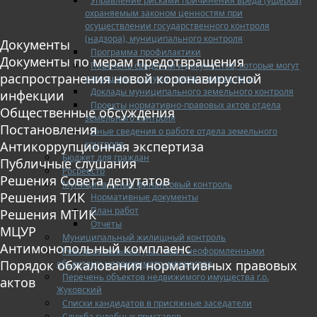
Управление рисками причинения вреда (ущерба)
охраняемым законом ценностям при
осуществлении государственного контроля
(надзора), муниципального контроля
Документы
Программа профилактики
Документы по мерам предотвращения
Перечень сведений и документов, которые могут
распространения новой коронавирусной
запрашиваться у контролируемого лица
Доклады муниципального земельного контроля
инфекции
Проекты нормативно-правовых актов отдела
Общественные обсуждения
земельного контроля
Постановления
Иные сведения о работе отдела земельного
контроля
Антикоррупционная экспертиза
Бюджет для граждан
Публичные слушания
Росреестр
Решения Совета депутатов
Муниципальный финансовый контроль
Решения ТИК
Нормативные документы
План работ
Решения МТИК
Отчеты
МЦУР
Муниципальный жилищный контроль
Антимонопольный комплаенс
Реестр земельных участков с неоформленными
Порядок обжалования нормативных правовых
объектами недвижимого имущества
Перечень объектов недвижимого имущества г.о.
актов
Жуковский
Списки кандидатов в присяжные заседатели
Служба судебных приставов