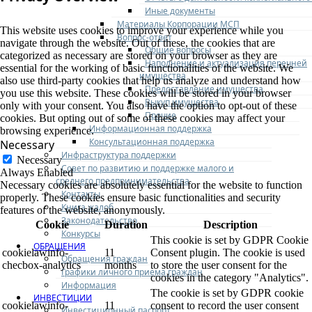
Иные документы
Материалы Корпорации МСП
This website uses cookies to improve your experience while you
Вопрос-ответ
navigate through the website. Out of these, the cookies that are
Общие вопросы
categorized as necessary are stored on your browser as they are
Наполнение и актуализация перечней
essential for the working of basic functionalities of the website. We
имущества
also use third-party cookies that help us analyze and understand how
Предоставление имущества
you use this website. These cookies will be stored in your browser
Выкуп имущества
only with your consent. You also have the option to opt-out of these
Прочие
cookies. But opting out of some of these cookies may affect your
Информационная поддержка
browsing experience.
Консультационная поддержка
Necessary
Инфраструктура поддержки
Necessary
Совет по развитию и поддержке малого и
Always Enabled
среднего предпринимательства
Necessary cookies are absolutely essential for the website to function
Контакты
properly. These cookies ensure basic functionalities and security
Книга жалоб
features of the website, anonymously.
Законодательство
Cookie
Duration
Description
Конкурсы
This cookie is set by GDPR Cookie
ОБРАЩЕНИЯ
cookielawinfo-
11
Consent plugin. The cookie is used
Обращения граждан
checbox-analytics
months
to store the user consent for the
Графики личного приема граждан
cookies in the category "Analytics".
Информация
The cookie is set by GDPR cookie
ИНВЕСТИЦИИ
cookielawinfo-
11
consent to record the user consent
Инвестиционный паспорт