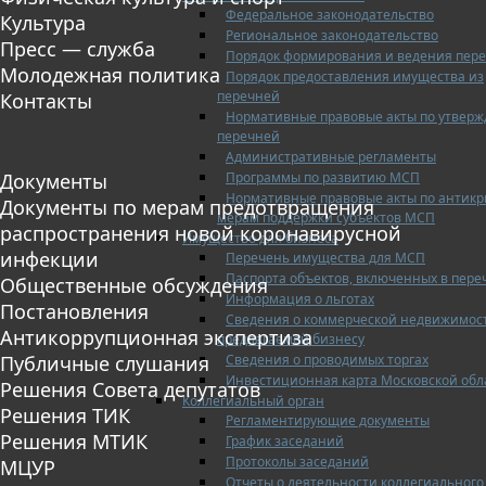
Федеральное законодательство
Культура
Региональное законодательство
Пресс — служба
Порядок формирования и ведения пер
Молодежная политика
Порядок предоставления имущества из
перечней
Контакты
Нормативные правовые акты по утвер
перечней
Административные регламенты
Программы по развитию МСП
Документы
Нормативные правовые акты по антик
Документы по мерам предотвращения
мерам поддержки субъектов МСП
распространения новой коронавирусной
Имущество для бизнеса
инфекции
Перечень имущества для МСП
Паспорта объектов, включенных в пере
Общественные обсуждения
Информация о льготах
Постановления
Сведения о коммерческой недвижимос
Антикоррупционная экспертиза
предлагаемой бизнесу
Сведения о проводимых торгах
Публичные слушания
Инвестиционная карта Московской обл
Решения Совета депутатов
Коллегиальный орган
Решения ТИК
Регламентирующие документы
Решения МТИК
График заседаний
Протоколы заседаний
МЦУР
Отчеты о деятельности коллегиального