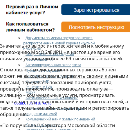
Кадровое обеспечение
Приемная
Интернет-приемная
Регламент
Охрана труда
ДОКУМЕНТЫ
Документы по мерам предотвращения
распространения новой коронавирусной
Значительно вырос интерес жителей и к мобильному
инфекции
приложению МосОблЕИРЦ – в настоящее время его
Общественные обсуждения
скачали и установили более 69 тысяч пользователей.
Постановления
Антикоррупционная экспертиза
С помощью этих дистанционных сервисов абонент
Публичные слушания
может, не выходя из дома, управлять своими лицевыми
Решения Совета депутатов
Решения ТИК
счетами, передавать показания приборов учета,
Решения МТИК
проверять начисления, производить оплату за
МЦУР
жилищно – коммунальные услуги, просматривать
Антимонопольный комплаенс
историю переданных показаний и историю платежей, а
ОБЩЕСТВО И ВЛАСТЬ
также получать онлайн-консультации и регистрировать
Уполномоченный по защите прав
предпринимателей
обращения.
Коммерческий найм жилых помещений
Конкурентная среда
«По поручению Губернатора Московской области