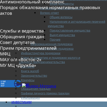
Антимонопольный комплаенс
Иные документы
Порядок обжалования нормативных правовых
Материалы Корпорации МСП
актов
Вопрос-ответ
Общие вопросы
Наполнение и актуализация перечней
имущества
Службы и ведомства
Предоставление имущества
Выкуп имущества
Обращения граждан
Прочие
Совет депутатов
Информационная поддержка
Прием предпринимателей
Консультационная поддержка
МФЦ
Инфраструктура поддержки
Совет по развитию и поддержке малого и
МАУ о/л «Восток-2»
среднего предпринимательства
МУ МЦ «Дружба»
Контакты
Книга жалоб
Законодательство
Конкурсы
ОБРАЩЕНИЯ
Обращения граждан
Графики личного приема граждан
Информация
ИНВЕСТИЦИИ
Инвестиционный паспорт