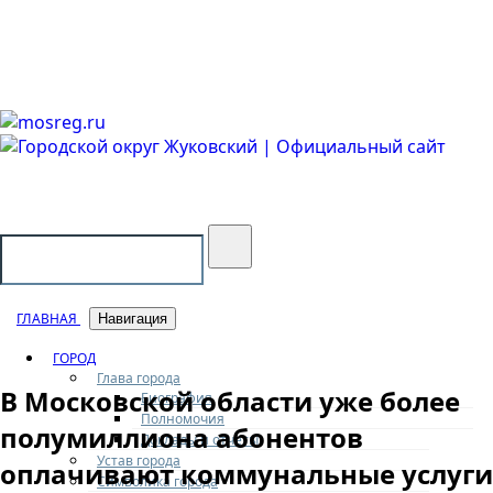
Городской округ Жуковский
Официальный сайт
ГЛАВНАЯ
Навигация
ГОРОД
Глава города
В Московской области уже более
Биография
Полномочия
полумиллиона абонентов
Доклады и отчеты
Устав города
оплачивают коммунальные услуги
Символика города