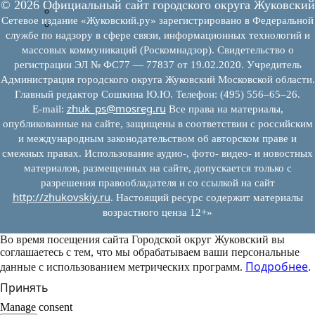
© 2026 Официальный сайт городского округа Жуковский
Муниципально-частное партнерство
Сетевое издание «Жуковский.ру» зарегистрировано в Федеральной
Новости инвестиций
службе по надзору в сфере связи, информационных технологий и
массовых коммуникаций (Роскомнадзор). Свидетельство о
регистрации ЭЛ № ФС77 — 77837 от 19.02.2020. Учредитель
Администрация городского округа Жуковский Московской области.
Главный редактор Сошкина Ю.Ю. Телефон: (495) 556–65–26.
zhuk_ps@mosreg.ru
E‑mail:
Все права на материалы,
опубликованные на сайте, защищены в соответствии с российским
и международным законодательством об авторском праве и
смежных правах. Использование аудио-, фото- видео- и новостных
материалов, размещенных на сайте, допускается только с
разрешения правообладателя и со ссылкой на сайт
http://zhukovskiy.ru
. Настоящий ресурс содержит материалы
возрастного ценза 12+»
Во время посещения сайта Городской округ Жуковский вы
соглашаетесь с тем, что мы обрабатываем ваши персональные
Подробнее
данные с использованием метрических программ.
.
Принять
Manage consent