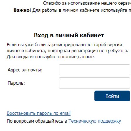
Образование
ЖКХ и благоустройство
Безопасность
Здравоохранение
Социальная политика
Транспортное обслуживание
Технологические схемы
Потребительский рынок
Физическая культура и спорт
Культура
Молодежная политика
Комиссия по делам несовершеннолетних и
защите их прав
Оценка регулирующего воздействия
Градостроительная деятельность
Дорожная деятельность
Архивное дело
Муниципальные учреждения
Контакты
СОВЕТ ДЕПУТАТОВ
Структура
Депутаты
О Совете депутатов
Комиссии