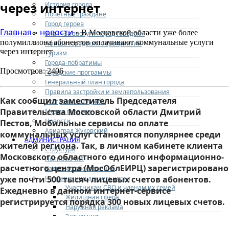
через интернет
История города
Почетные граждане
Город героев
Главная
новости
»
» В Московской области уже более
Знак «За заслуги перед городом»
полумиллиона абонентов оплачивают коммунальные услуги
Афиша городских мероприятий
через интернет
Туризм
Города-побратимы
Просмотров: 2406
Городские программы
Генеральный план города
Правила застройки и землепользования
Как сообщил заместитель Председателя
Экстренные службы
Правительства Московской области Дмитрий
Медиа галерея
Новости
Пестов, Мобильные сервисы по оплате
Авиаград Жуковский
коммунальных услуг становятся популярнее среди
АДМИНИСТРАЦИЯ
жителей региона. Так, в личном кабинете клиента
Структура
Московского областного единого информационно-
Полномочия
расчетного центра (МосОблЕИРЦ) зарегистрировано
Кадровое обеспечение
Направления деятельности
уже почти 500 тысяч лицевых счетов абонентов.
Участникам СВО и членам их семей
Ежедневно в данном интернет-сервисе
Жилищная сфера
регистрируется порядка 300 новых лицевых счетов.
Наружная реклама
Экономика
Финансовое управление