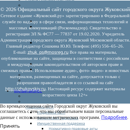
Муниципальный контроль на автомобильном
© 2026 Официальный сайт городского округа Жуковский
транспорте
Сетевое издание «Жуковский.ру» зарегистрировано в Федеральной
Муниципальный лесной контроль
Орган муниципального лесного контроля
службе по надзору в сфере связи, информационных технологий и
Нормативно-правовые акты (НПА), регулирующие
массовых коммуникаций (Роскомнадзор). Свидетельство о
осуществление муниципального лесного
регистрации ЭЛ № ФС77 — 77837 от 19.02.2020. Учредитель
контроля:
Администрация городского округа Жуковский Московской области.
Управление рисками причинения вреда (ущерба)
Главный редактор Сошкина Ю.Ю. Телефон: (495) 556–65–26.
охраняемым законом ценностям при
zhuk_ps@mosreg.ru
E‑mail:
Все права на материалы,
осуществлении государственного контроля
(надзора), муниципального контроля
опубликованные на сайте, защищены в соответствии с российским
Программа профилактики
и международным законодательством об авторском праве и
Доклады муниципального лесного контроля
смежных правах. Использование аудио-, фото- видео- и новостных
Муниципальный контроль за ЕТО
материалов, размещенных на сайте, допускается только с
Муниципальный контроль в сфере
разрешения правообладателя и со ссылкой на сайт
благоустройства
http://zhukovskiy.ru
. Настоящий ресурс содержит материалы
МАЛЫЙ БИЗНЕС
возрастного ценза 12+»
Прием предпринимателей
Новости МСП
Во время посещения сайта Городской округ Жуковский вы
Поддержка МСП
соглашаетесь с тем, что мы обрабатываем ваши персональные
Поддержка МСП
Подробнее
данные с использованием метрических программ.
.
Финансовая поддержка
Имущественная поддержка
Принять
Нормативно-правовые акты