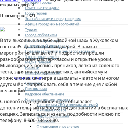
История города
открытых дверей
Почетные граждане
Город героев
Просмотров: 2321
Знак «За заслуги перед городом»
Афиша городских мероприятий
Туризм
Города-побратимы
В эти выходные в клубе «Двойной шах» в Жуковском
Городские программы
Генеральный план города
состоялся День открытых дверей. В рамках
Правила застройки и землепользования
мероприятия для детей и подростков прошли
Экстренные службы
разнообразные мастер-классы и открытые уроки.
Медиа галерея
Мыловарение, роспись пряников, лепка из солёного
Новости
теста, занятия по журналистике, английскому и
Авиаград Жуковский
японским языкам, игра в шахматы – в этом и многом
АДМИНИСТРАЦИЯ
Структура
другом мог попробовать себя в течение дня любой
Полномочия
желающий.
Кадровое обеспечение
Направления деятельности
С нового года «Двойной шах» объявляет
Участникам СВО и членам их семей
дополнительный набор детей для занятий в бесплатных
Жилищная сфера
секциях. Записаться и узнать подробности можно по
Наружная реклама
телефону: 8-906-784-29-80.
Экономика
Финансовое управление