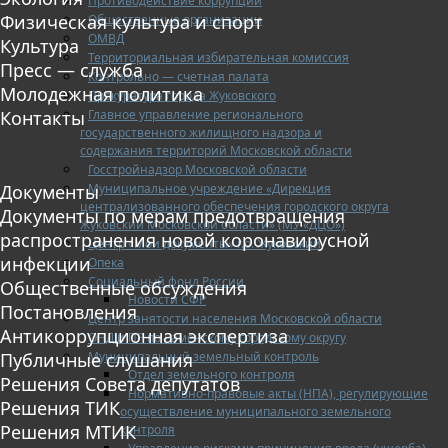
Противодействие коррупции
Физическая культура и спорт
Общественные организации
ОМВД
Культура
Территориальная избирательная комиссия
Пресс — служба
Контрольно — счетная палата
Молодежная политика
Прокуратура города Жуковского
Главное управление регионального
Контакты
государственного жилищного надзора и
содержания территорий Московской области
Госстройнадзор Московской области
Муниципальное учреждение «Дирекция
Документы
централизованного обеспечения городского округа
Документы по мерам предотвращения
Жуковский Московской области» (МУ «ДЦО»)
распространения новой коронавирусной
Центр «Мои документы» г.о. Жуковский
инфекции
Опека
Социальный фонд России
Общественные обсуждения
Новости СФР
Постановления
Центр занятости населения Московской области
Антикоррупционная экспертиза
ОНД и ПР по Раменскому городскому округу
Муниципальный земельный контроль
Публичные слушания
Отдел земельного контроля
Решения Совета депутатов
Нормативно-правовые акты (НПА), регулирующие
Решения ТИК
осуществление муниципального земельного
Решения МТИК
контроля