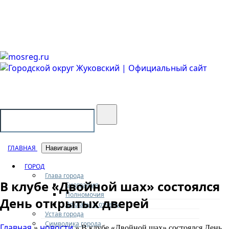
Городской округ Жуковский
Официальный сайт
ГЛАВНАЯ
Навигация
ГОРОД
Глава города
В клубе «Двойной шах» состоялся
Биография
Полномочия
День открытых дверей
Доклады и отчеты
Устав города
Символика города
Главная
новости
»
» В клубе «Двойной шах» состоялся День