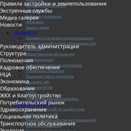
Правила застройки и землепользования
Кадровое обеспечение
Экстренные службы
Приемная
Интернет-приемная
Медиа галерея
Регламент
Новости
Охрана труда
ДОКУМЕНТЫ
Документы по мерам предотвращения
распространения новой коронавирусной
Руководитель администрации
инфекции
Структура
Общественные обсуждения
Полномочия
Постановления
Антикоррупционная экспертиза
Кадровое обеспечение
Публичные слушания
НЦА
Решения Совета депутатов
Экономика
Решения ТИК
Образование
Решения МТИК
МЦУР
ЖКХ и благоустройство
Антимонопольный комплаенс
Потребительский рынок
ОБЩЕСТВО И ВЛАСТЬ
Здравоохранение
Уполномоченный по защите прав
предпринимателей
Социальная политика
Коммерческий найм жилых помещений
Транспортное обслуживание
Конкурентная среда
Экология