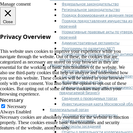
Федеральное законодательство
Manage consent
Региональное законодательство
Порядок формирования и ведения пер
Порядок предоставления имущества из
Close
перечней
Нормативные правовые акты по утвер
Privacy Overview
перечней
Административные регламенты
Программы по развитию МСП
This website uses cookies to improve your experience while you
Нормативные правовые акты по антик
navigate through the website. Out of these, the cookies that are
мерам поддержки субъектов МСП
categorized as necessary are stored on your browser as they are
Имущество для бизнеса
essential for the working of basic functionalities of the website. We
Перечень имущества для МСП
also use third-party cookies that help us analyze and understand how
Паспорта объектов, включенных в пере
you use this website. These cookies will be stored in your browser
Информация о льготах
only with your consent. You also have the option to opt-out of these
Сведения о коммерческой недвижимос
cookies. But opting out of some of these cookies may affect your
предлагаемой бизнесу
browsing experience.
Сведения о проводимых торгах
Necessary
Инвестиционная карта Московской обл
Necessary
Коллегиальный орган
Always Enabled
Регламентирующие документы
Necessary cookies are absolutely essential for the website to function
График заседаний
properly. These cookies ensure basic functionalities and security
Протоколы заседаний
features of the website, anonymously.
Отчеты о деятельности коллегиального