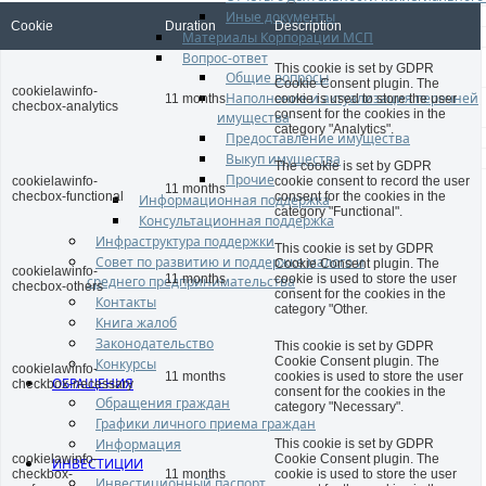
Иные документы
Cookie
Duration
Description
Материалы Корпорации МСП
Вопрос-ответ
This cookie is set by GDPR
Общие вопросы
Cookie Consent plugin. The
cookielawinfo-
Наполнение и актуализация перечней
11 months
cookie is used to store the user
checbox-analytics
consent for the cookies in the
имущества
category "Analytics".
Предоставление имущества
Выкуп имущества
The cookie is set by GDPR
Прочие
cookielawinfo-
cookie consent to record the user
11 months
checbox-functional
consent for the cookies in the
Информационная поддержка
category "Functional".
Консультационная поддержка
Инфраструктура поддержки
This cookie is set by GDPR
Совет по развитию и поддержке малого и
Cookie Consent plugin. The
cookielawinfo-
11 months
cookie is used to store the user
среднего предпринимательства
checbox-others
consent for the cookies in the
Контакты
category "Other.
Книга жалоб
Законодательство
This cookie is set by GDPR
Cookie Consent plugin. The
Конкурсы
cookielawinfo-
11 months
cookies is used to store the user
ОБРАЩЕНИЯ
checkbox-necessary
consent for the cookies in the
Обращения граждан
category "Necessary".
Графики личного приема граждан
Информация
This cookie is set by GDPR
cookielawinfo-
Cookie Consent plugin. The
ИНВЕСТИЦИИ
checkbox-
11 months
cookie is used to store the user
Инвестиционный паспорт