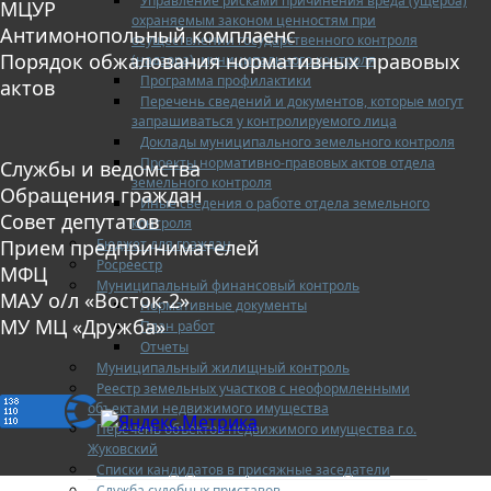
Управление рисками причинения вреда (ущерба)
МЦУР
охраняемым законом ценностям при
Антимонопольный комплаенс
осуществлении государственного контроля
Порядок обжалования нормативных правовых
(надзора), муниципального контроля
Программа профилактики
актов
Перечень сведений и документов, которые могут
запрашиваться у контролируемого лица
Доклады муниципального земельного контроля
Проекты нормативно-правовых актов отдела
Службы и ведомства
земельного контроля
Обращения граждан
Иные сведения о работе отдела земельного
Совет депутатов
контроля
Бюджет для граждан
Прием предпринимателей
Росреестр
МФЦ
Муниципальный финансовый контроль
МАУ о/л «Восток-2»
Нормативные документы
МУ МЦ «Дружба»
План работ
Отчеты
Муниципальный жилищный контроль
Реестр земельных участков с неоформленными
объектами недвижимого имущества
Перечень объектов недвижимого имущества г.о.
Жуковский
Списки кандидатов в присяжные заседатели
Служба судебных приставов