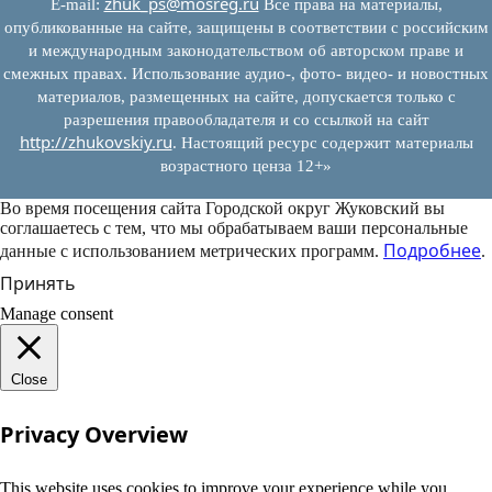
zhuk_ps@mosreg.ru
E‑mail:
Все права на материалы,
опубликованные на сайте, защищены в соответствии с российским
и международным законодательством об авторском праве и
смежных правах. Использование аудио-, фото- видео- и новостных
материалов, размещенных на сайте, допускается только с
разрешения правообладателя и со ссылкой на сайт
http://zhukovskiy.ru
. Настоящий ресурс содержит материалы
возрастного ценза 12+»
Во время посещения сайта Городской округ Жуковский вы
соглашаетесь с тем, что мы обрабатываем ваши персональные
Подробнее
данные с использованием метрических программ.
.
Принять
Manage consent
Close
Privacy Overview
This website uses cookies to improve your experience while you