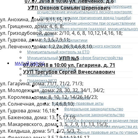
07.07.2018 в 10:00 ул. Левченко, д.6
Орган муниципального лесного контроля
Нормативно-правовые акты (НПА), регулирующие
УУП Оконов Сомьян Церенович
осуществление муниципального лесного контроля:
Управление рисками причинения вреда (ущерба)
ул. Анохина, дома: 9,11,15, 17;
охраняемым законом ценностям при осуществлении
ул. Грищенко, дома: 4, 6, 8;
государственного контроля (надзора), муниципальног
ул. Гризодубовой, дома: 2/10, 4, 6, 8, 10,12,14,16, 18;
контроля
ул. Гудкова, дома: 1,3,5,7,9,11;
Программа профилактики
ул. Левченко, дома: 1,2,2а,2б,3,4,6,8,10.
Доклады муниципального лесного контроля
Муниципальный контроль за ЕТО
УПП №5
Муниципальный контроль в сфере благоустройства
МАЛЫЙ БИЗНЕС
07.07.2018 в 10:00 ул. Гагарина, д. 71
Прием предпринимателей
УУП Трегубов Сергей Вячеславович
Новости МСП
Поддержка МСП
ул. Гагарина, дома: 71/1, 71/2, 71/3;
Поддержка МСП
ул. Молодежная, дома: 28, 30, 32, 34/1, 34/2;
Финансовая поддержка
ул. Королева, дома: 8, 10, 12, 14/26,16/23;
Имущественная поддержка
ул. Солнечная, дома: 1,4,6,8,10;
Нормативно-правовые акты
Федеральное законодательство
ул. Гудкова дома: 16,18;
Региональное законодательство
ул. Баженова, дома: 13,15,17,19;
Порядок формирования и ведения пер
ул. Макаревского, дома: 3, 5, 7, 9, 11, 13, 15/3;
Порядок предоставления имущества из
ул. Келдыша, дома: 5/1, 5/2, 5/3, 7;
Нормативные правовые акты по утвер
ул. Федотова дома: 3,5,7,9,11,13,15,17.
перечней