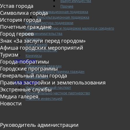
Выкуп имущества
Устав города
Прочие
Информационная поддержка
Символика города
Консультационная поддержка
История города
Инфраструктура поддержки
Почетные граждане
Совет по развитию и поддержке малого и среднего
Город героев
предпринимательства
Контакты
Знак «За заслуги перед городом»
Книга жалоб
Афиша городских мероприятий
Законодательство
Туризм
Конкурсы
Города-побратимы
ОБРАЩЕНИЯ
Обращения граждан
Городские программы
Графики личного приема граждан
Генеральный план города
Информация
Правила застройки и землепользования
ИНВЕСТИЦИИ
Инвестиционный паспорт
Экстренные службы
Муниципально-частное партнерство
Медиа галерея
Новости инвестиций
Новости
Руководитель администрации