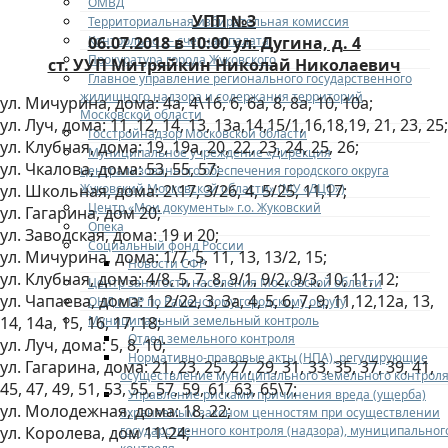
ОМВД
УПП №3
Территориальная избирательная комиссия
Контрольно — счетная палата
06.07.2018 в 10:00 ул. Дугина, д. 4
Прокуратура города Жуковского
ст. УУП Митряйкин Николай Николаевич
Главное управление регионального государственного
жилищного надзора и содержания территорий
ул. Мичурина, дома: 4а, 4\16, 6, 6а, 8, 8а, 10, 10а;
Московской области
ул. Луч, дома: 11, 12, 14, 13, 13а,14,15/1,16,18,19, 21, 23, 25;
Госстройнадзор Московской области
ул. Клубная, дома: 19, 19а, 20, 22, 23, 24, 25, 26;
Муниципальное учреждение «Дирекция
ул. Чкалова, дома: 53, 55, 57;
централизованного обеспечения городского округа
Жуковский Московской области» (МУ «ДЦО»)
ул. Школьная, дома: 2\17, 3/26, 4, 5/25, 11,17;
Центр «Мои документы» г.о. Жуковский
ул. Гагарина, дом 20;
Опека
ул. Заводская, дома: 19 и 20;
Социальный фонд России
ул. Мичурина, дома: 1/7, 5, 11, 13, 13/2, 15;
Новости СФР
ул. Клубная, дома: 4/8, 5, 7, 8, 9/1, 9/2, 9/3, 10, 11, 12;
Центр занятости населения Московской области
ул. Чапаева, дома: 1, 2/22, 3, 3а, 4, 5, 6, 7, 9, 11,12,12а, 13,
ОНД и ПР по Раменскому городскому округу
Муниципальный земельный контроль
14, 14а, 15, 16, 17, 18;
Отдел земельного контроля
ул. Луч, дома: 5, 8, 10;
Нормативно-правовые акты (НПА), регулирующие
ул. Гагарина, дома: 21, 23, 25, 27, 29, 31, 33, 35, 37, 39, 41,
осуществление муниципального земельного контрол
45, 47, 49, 51, 53, 55, 57, 59, 61, 63, 65\7;
Управление рисками причинения вреда (ущерба)
ул. Молодежная, дома: 18, 22;
охраняемым законом ценностям при осуществлении
государственного контроля (надзора), муниципальног
ул. Королева, дом 11\24;