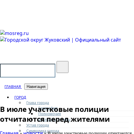
Городской округ Жуковский
Официальный сайт
ГЛАВНАЯ
Навигация
ГОРОД
Глава города
В июле участковые полиции
Биография
Полномочия
отчитаются перед жителями
Доклады и отчеты
Устав города
Символика города
Главная
новости
»
» В июле участковые полиции отчитаются