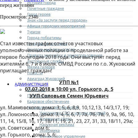
История города
перед жителями
Почетные граждане
Город героев
Просмотров: 2346
Знак «За заслуги перед городом»
Афиша городских мероприятий
Туризм
Города-побратимы
Стал известен график отчётов участковых
Городские программы
Генеральный план города
уполномоченных полиции о проделанной работе за
Правила застройки и землепользования
первое полугодие 2018 года. Они выступят перед
Экстренные службы
жителями 6, 7 и 8 июля. ОМВД России по г.о. Жуковский
Медиа галерея
приглашает граждан!
Новости
Авиаград Жуковский
УПП №1
АДМИНИСТРАЦИЯ
07.07.2018 в 10:00 ул. Горького, д. 5
Структура
УУП Соловьев Семен Юрьевич
Полномочия
Кадровое обеспечение
ул. Маяковского, дома: 3, 5, 6, 8,9, 10,12,13, 14/3,17, 19;
Направления деятельности
Участникам СВО и членам их семей
ул. Ломоносова, дома: 3, 4, 5, 6, 7, 7а, 7б, 7в, 9, 9а, 9б, 10,
Жилищная сфера
11, 14, 15/8, 16, 17, 18/11, 19, 21, 23, 27, 31, 33, 18/11, 29а;
Наружная реклама
ул. Советская, дом 6;
Экономика
ул. Горького, дома: 5, 6;
Финансовое управление