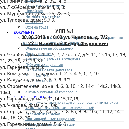
ул. Гринчика, дома: 2, 3\2, 4, 6;
Кадровое обеспечение
ул. Люберецкая, дома: 4, 6, 8;
Приемная
ул. Муромская, дома: 26, 28, 30;
Интернет-приемная
ул. Туполева, дома: 5,7,9.
Регламент
Охрана труда
УПП №1
ДОКУМЕНТЫ
08.06.2018 в 10:00 ул. Чкалова, д. 7/2
Документы по мерам предотвращения распространения
новой коронавирусной инфекции
ст. УУП Никишов Федор Федорович
Общественные обсуждения
Постановления
ул. Чкалова, дома: 1, 3, 5, 7, 7 корп.2, д.9, 11, 13,15, 17, 19,
Антикоррупционная экспертиза
21, 23, 25, 27, 29, 31;
Публичные слушания
ул. Гарнаева, дом 3;
Решения Совета депутатов
ул. Комсомольская, дома: 1, 2, 3, 4, 5, 6, 7, 10;
Решения ТИК
ул. Калугина, дома: 3, 5, 7, 9, 9/2;
Решения МТИК
ул. Строительная, дома: 4, 6, 8, 10, 12, 14к1, 14к2, 14к3,
МЦУР
14к4;
Антимонопольный комплаенс
ОБЩЕСТВО И ВЛАСТЬ
ул. Гарнаева, дома: 9,11,14,15,17,19;
Уполномоченный по защите прав предпринимателей
ул. Чкалова, дома 2,6,10а;
Коммерческий найм жилых помещений
ул. Серова, дома 2а, 4а, 6а, 7, 8, 8а, 9, 9а 10а, 11, 12, 14,
Конкурентная среда
14а, 16, 18, 20;
Противодействие коррупции
ул. Горельники, дома 4, 5, 6, 9.
Общественные организации