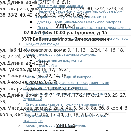
контроля
ул. Дугина, дома: 2/19, 4, 6, 6\1;
Программа профилактики
ул. Гагарина, дома: 22,26,26/2,26/3,28, 30, 32/2, 32/3, 34,
Перечень сведений и документов, которые могут
38, 38/2, 40, 42, 46, 50, 52, 54, 64/1, 64/2.
запрашиваться у контролируемого лица
Доклады муниципального земельного контроля
УПП №4
Проекты нормативно-правовых актов отдела земель
07.07.2018 в 10:00 ул. Гудкова, д.15
контроля
УУП Бабинцев Игорь Вячеславович
Иные сведения о работе отдела земельного контрол
Бюджет для граждан
ул. Наб. Циолковского, дома: 9, 11, 13, 12/24, 14, 16, 18,
Росреестр
Муниципальный финансовый контроль
20, 22, 24, 26/19;
Нормативные документы
ул. Дугина, дом 28/12;
План работ
ул. Гудкова, дома: 15, 17, 19, 21;
Отчеты
ул. Левченко, дома: 12, 14, 16;
Муниципальный жилищный контроль
ул. Анохина, дома: 3, 5, 7;
Реестр земельных участков с неоформленными
объектами недвижимого имущества
ул. Гагарина, дома: 11, 13, 15, 17/1;
Перечень объектов недвижимого имущества г.о.
ул. Дугина, дома: 3, 5, 7, 17,17\1, 17\2, 17\3, 21, 23, 25, 27,
Жуковский
29;
Списки кандидатов в присяжные заседатели
ул. Мясищева, дома: 2, 2а, 4, 4а, 6, 6а, 8, 8а, 8б, 8 кор.4, 8
Служба судебных приставов
кор.5, 8 кор.6, 10, 10а, 12, 14, 16, 18, 20, 24, 26, 29.
Муниципальный контроль на автомобильном
транспорте
УПП №4
Муниципальный лесной контроль