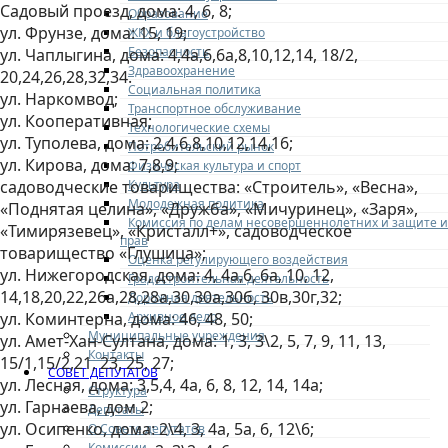
Садовый проезд, дома: 4, 6, 8;
Образование
ул. Фрунзе, дома: 15, 19;
ЖКХ и благоустройство
Безопасность
ул. Чаплыгина, дома: 4,4а,6,6а,8,10,12,14, 18/2,
Здравоохранение
20,24,26,28,32,34.
Социальная политика
ул. Наркомвод;
Транспортное обслуживание
ул. Кооперативная;
Технологические схемы
ул. Туполева, дома: 2,4,6,8,10,12,14,16;
Потребительский рынок
ул. Кирова, дома: 7,8,9;
Физическая культура и спорт
Культура
садоводческие товарищества: «Строитель», «Весна»,
Молодежная политика
«Поднятая целина», «Дружба», «Мичуринец», «Заря»,
Комиссия по делам несовершеннолетних и защите и
«Тимирязевец», «Кристалл+», садоводческое
прав
товарищество «Глушица»;
Оценка регулирующего воздействия
ул. Нижегородская, дома: 4, 4а,6, 6а, 10, 12,
Градостроительная деятельность
14,18,20,22,26а,28,28а,30,30а,30б, 30в,30г,32;
Дорожная деятельность
Архивное дело
ул. Коминтерна, дома: 46, 48, 50;
Муниципальные учреждения
ул. Амет-Хан-Султана, дома: 1, 3, 3\2, 5, 7, 9, 11, 13,
Контакты
15/1,15/2,21, 23, 25, 27;
СОВЕТ ДЕПУТАТОВ
ул. Лесная, дома: 3,5,4, 4а, 6, 8, 12, 14, 14а;
Структура
ул. Гарнаева, дом 2;
Депутаты
ул. Осипенко, дома: 2\4, 3, 4а, 5а, 6, 12\6;
О Совете депутатов
Комиссии