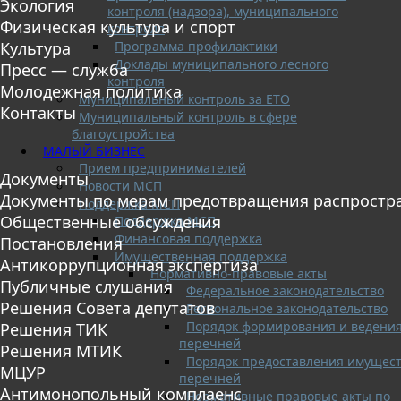
Экология
контроля (надзора), муниципального
Физическая культура и спорт
контроля
Программа профилактики
Культура
Доклады муниципального лесного
Пресс — служба
контроля
Молодежная политика
Муниципальный контроль за ЕТО
Контакты
Муниципальный контроль в сфере
благоустройства
МАЛЫЙ БИЗНЕС
Прием предпринимателей
Документы
Новости МСП
Документы по мерам предотвращения распростр
Поддержка МСП
Общественные обсуждения
Поддержка МСП
Финансовая поддержка
Постановления
Имущественная поддержка
Антикоррупционная экспертиза
Нормативно-правовые акты
Публичные слушания
Федеральное законодательство
Решения Совета депутатов
Региональное законодательство
Порядок формирования и ведени
Решения ТИК
перечней
Решения МТИК
Порядок предоставления имущест
МЦУР
перечней
Антимонопольный комплаенс
Нормативные правовые акты по