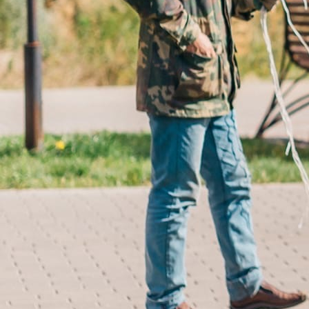
Кадровое обеспечение
Приемная
Интернет-приемная
Регламент
Охрана труда
ДОКУМЕНТЫ
Документы по мерам предотвращения
распространения новой коронавирусной
инфекции
Общественные обсуждения
Постановления
Антикоррупционная экспертиза
Публичные слушания
Решения Совета депутатов
Решения ТИК
Решения МТИК
МЦУР
Антимонопольный комплаенс
ОБЩЕСТВО И ВЛАСТЬ
Уполномоченный по защите прав
предпринимателей
Коммерческий найм жилых помещений
Конкурентная среда