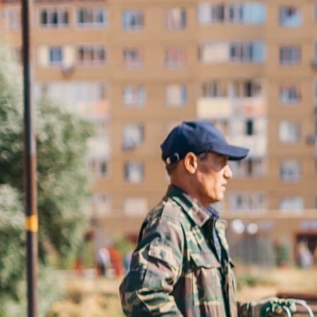
Безопасность
Здравоохранение
Социальная политика
Транспортное обслуживание
Технологические схемы
Потребительский рынок
Физическая культура и спорт
Культура
Молодежная политика
Комиссия по делам несовершеннолетних
и защите их прав
Оценка регулирующего воздействия
Градостроительная деятельность
Дорожная деятельность
Архивное дело
Муниципальные учреждения
Контакты
СОВЕТ ДЕПУТАТОВ
Структура
Депутаты
О Совете депутатов
Комиссии