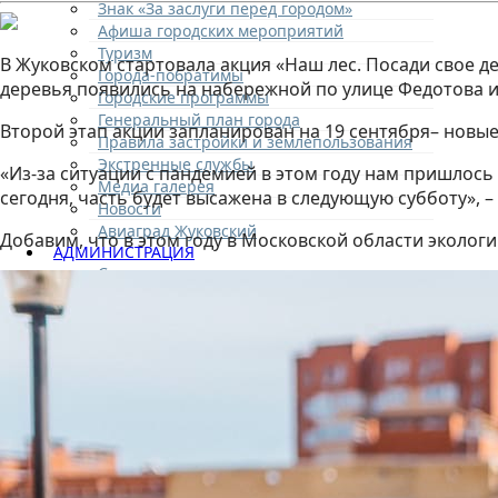
Знак «За заслуги перед городом»
Афиша городских мероприятий
Туризм
В Жуковском стартовала акция «Наш лес. Посади свое д
Города-побратимы
деревья появились на набережной по улице Федотова и н
Городские программы
Генеральный план города
Второй этап акции запланирован на 19 сентября– новые
Правила застройки и землепользования
Экстренные службы
«Из-за ситуации с пандемией в этом году нам пришлось
Медиа галерея
сегодня, часть будет высажена в следующую субботу», –
Новости
Авиаград Жуковский
Добавим, что в этом году в Московской области экологи
АДМИНИСТРАЦИЯ
Структура
Полномочия
Кадровое обеспечение
Направления деятельности
Участникам СВО и членам их семей
Жилищная сфера
Наружная реклама
Экономика
Финансовое управление
Образование
ЖКХ и благоустройство