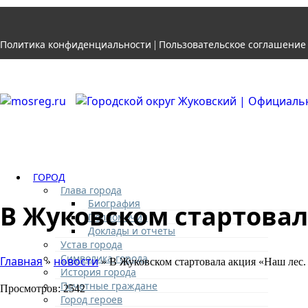
Политика конфиденциальности
Пользовательское соглашение
|
ГОРОД
Глава города
Биография
В Жуковском стартовал
Полномочия
Доклады и отчеты
Устав города
Символика города
Главная
новости
»
» В Жуковском стартовала акция «Наш лес.
История города
Почетные граждане
Просмотров: 2542
Город героев