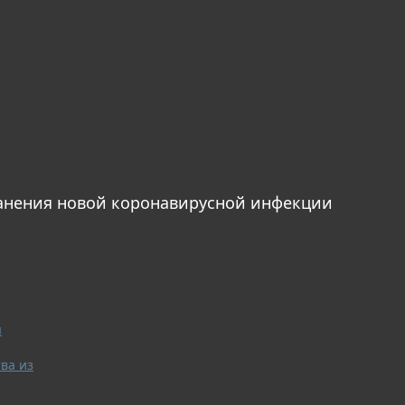
анения новой коронавирусной инфекции
я
ва из