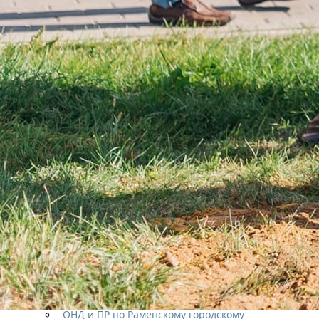
Противодействие коррупции
Общественные организации
ОМВД
Территориальная избирательная
комиссия
Контрольно — счетная палата
Прокуратура города Жуковского
Главное управление регионального
государственного жилищного надзора и
содержания территорий Московской
области
Госстройнадзор Московской области
Муниципальное учреждение «Дирекция
централизованного обеспечения
городского округа Жуковский Московской
области» (МУ «ДЦО»)
Центр «Мои документы» г.о. Жуковский
Опека
Социальный фонд России
Новости СФР
Центр занятости населения Московской
области
ОНД и ПР по Раменскому городскому