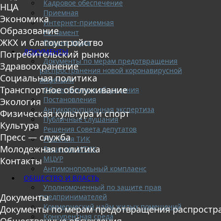
Кадровое обеспечение
НЦА
Приемная
Экономика
Интернет-приемная
Образование
Регламент
ЖКХ и благоустройство
Охрана труда
ДОКУМЕНТЫ
Потребительский рынок
Документы по мерам предотвращения
Здравоохранение
распространения новой коронавирусной
Социальная политика
инфекции
Транспортное обслуживание
Общественные обсуждения
Постановления
Экология
Антикоррупционная экспертиза
Физическая культура и спорт
Публичные слушания
Культура
Решения Совета депутатов
Пресс — служба
Решения ТИК
Молодежная политика
Решения МТИК
МЦУР
Контакты
Антимонопольный комплаенс
ОБЩЕСТВО И ВЛАСТЬ
Уполномоченный по защите прав
Документы
предпринимателей
Коммерческий найм жилых помещений
Документы по мерам предотвращения распростр
Конкурентная среда
Общественные обсуждения