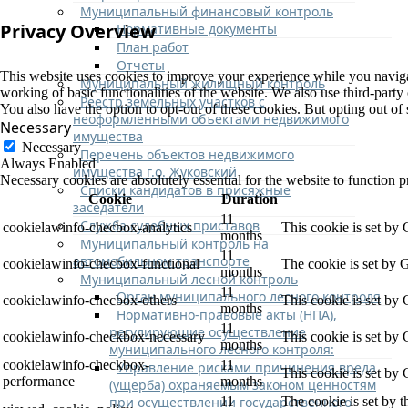
Муниципальный финансовый контроль
Privacy Overview
Нормативные документы
План работ
Отчеты
This website uses cookies to improve your experience while you navigate
Муниципальный жилищный контроль
working of basic functionalities of the website. We also use third-part
Реестр земельных участков с
You also have the option to opt-out of these cookies. But opting out o
неоформленными объектами недвижимого
Necessary
имущества
Necessary
Перечень объектов недвижимого
Always Enabled
имущества г.о. Жуковский
Necessary cookies are absolutely essential for the website to function p
Списки кандидатов в присяжные
Cookie
Duration
заседатели
11
Служба судебных приставов
cookielawinfo-checbox-analytics
This cookie is set by
months
Муниципальный контроль на
11
автомобильном транспорте
cookielawinfo-checbox-functional
The cookie is set by 
months
Муниципальный лесной контроль
11
Орган муниципального лесного контроля
cookielawinfo-checbox-others
This cookie is set by
months
Нормативно-правовые акты (НПА),
11
регулирующие осуществление
cookielawinfo-checkbox-necessary
This cookie is set by
months
муниципального лесного контроля:
cookielawinfo-checkbox-
11
Управление рисками причинения вреда
This cookie is set by
performance
months
(ущерба) охраняемым законом ценностям
при осуществлении государственного
11
The cookie is set by 