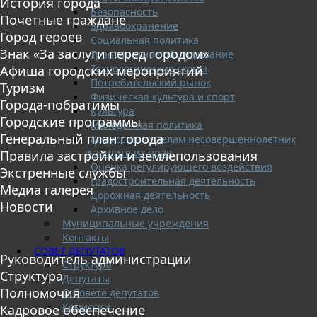
История города
Безопасность
Почетные граждане
Здравоохранение
Город героев
Социальная политика
Знак «За заслуги перед городом»
Транспортное обслуживание
Технологические схемы
Афиша городских мероприятий
Потребительский рынок
Туризм
Физическая культура и спорт
Города-побратимы
Культура
Городские программы
Молодежная политика
Генеральный план города
Комиссия по делам несовершеннолетних
и защите их прав
Правила застройки и землепользования
Оценка регулирующего воздействия
Экстренные службы
Градостроительная деятельность
Медиа галерея
Дорожная деятельность
Новости
Архивное дело
Муниципальные учреждения
Контакты
СОВЕТ ДЕПУТАТОВ
Руководитель администрации
Структура
Структура
Депутаты
Полномочия
О Совете депутатов
Комиссии
Кадровое обеспечение