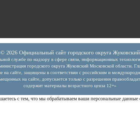
© 2026 Официальный сайт городского округа Жуковский
ьной службе по надзору в сфере связи, информационных технолог
инистрация городского округа Жуковский Московской области. Гла
е на сайте, защищены в соответствии с российским и международн
змещенных на сайте, допускается только с разрешения правообладат
содержит материалы возрастного ценза 12+»
шаетесь с тем, что мы обрабатываем ваши персональные данные