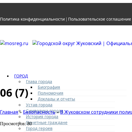
Политика конфиденциальности
Пользовательское соглашение
|
ГОРОД
Глава города
Биография
06 (7)
Полномочия
Доклады и отчеты
Устав города
Символика города
Главная
Безопасность
В Жуковском сотрудники поли
»
»
История города
Почетные граждане
Просмотров: 80
Город героев