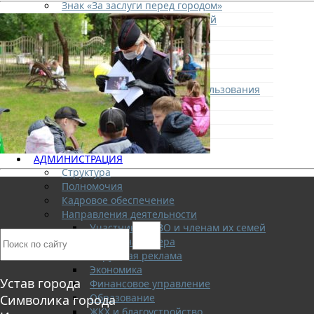
Знак «За заслуги перед городом»
Афиша городских мероприятий
Туризм
Города-побратимы
Городские программы
Генеральный план города
Правила застройки и землепользования
Экстренные службы
Медиа галерея
Новости
Авиаград Жуковский
АДМИНИСТРАЦИЯ
Структура
Полномочия
Кадровое обеспечение
Направления деятельности
Участникам СВО и членам их семей
Жилищная сфера
Наружная реклама
Экономика
Устав города
Финансовое управление
Образование
Символика города
ЖКХ и благоустройство