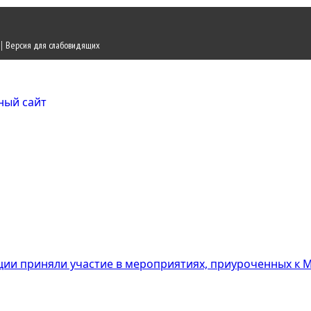
|
Версия для слабовидящих
Городской округ Ж
Официальный сайт
ции приняли участие в мероприятиях, приуроченных к