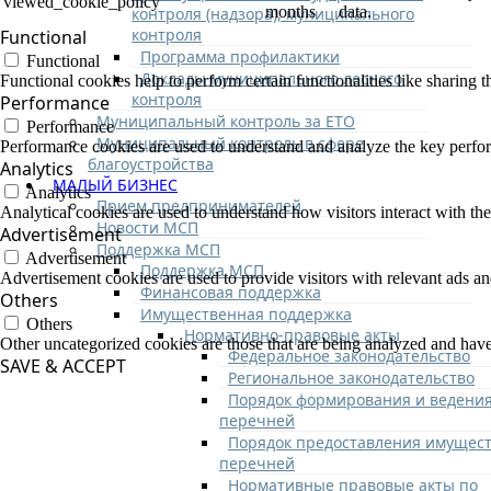
viewed_cookie_policy
months
data.
контроля (надзора), муниципального
контроля
Functional
Программа профилактики
Functional
Доклады муниципального лесного
Functional cookies help to perform certain functionalities like sharing t
контроля
Performance
Муниципальный контроль за ЕТО
Performance
Муниципальный контроль в сфере
Performance cookies are used to understand and analyze the key performa
благоустройства
Analytics
МАЛЫЙ БИЗНЕС
Analytics
Прием предпринимателей
Analytical cookies are used to understand how visitors interact with the
Новости МСП
Advertisement
Поддержка МСП
Advertisement
Поддержка МСП
Advertisement cookies are used to provide visitors with relevant ads a
Финансовая поддержка
Others
Имущественная поддержка
Others
Нормативно-правовые акты
Other uncategorized cookies are those that are being analyzed and have 
Федеральное законодательство
SAVE & ACCEPT
Региональное законодательство
Порядок формирования и ведени
перечней
Порядок предоставления имущест
перечней
Нормативные правовые акты по