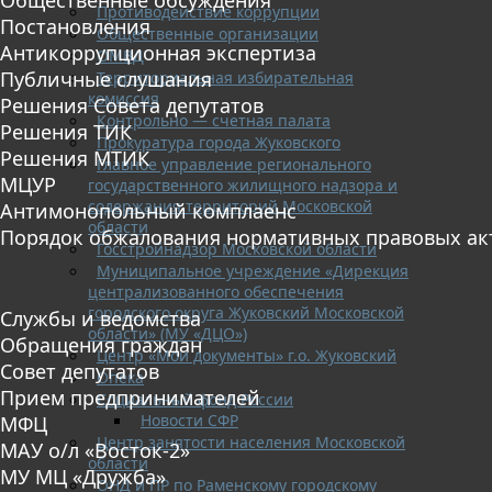
Противодействие коррупции
Постановления
Общественные организации
Антикоррупционная экспертиза
ОМВД
Публичные слушания
Территориальная избирательная
комиссия
Решения Совета депутатов
Контрольно — счетная палата
Решения ТИК
Прокуратура города Жуковского
Решения МТИК
Главное управление регионального
МЦУР
государственного жилищного надзора и
содержания территорий Московской
Антимонопольный комплаенс
области
Порядок обжалования нормативных правовых ак
Госстройнадзор Московской области
Муниципальное учреждение «Дирекция
централизованного обеспечения
городского округа Жуковский Московской
Службы и ведомства
области» (МУ «ДЦО»)
Обращения граждан
Центр «Мои документы» г.о. Жуковский
Совет депутатов
Опека
Прием предпринимателей
Социальный фонд России
Новости СФР
МФЦ
Центр занятости населения Московской
МАУ о/л «Восток-2»
области
МУ МЦ «Дружба»
ОНД и ПР по Раменскому городскому