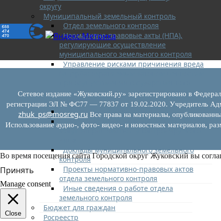
округу
Муниципальный земельный контроль
Отдел земельного контроля
Нормативно-правовые акты (НПА),
регулирующие осуществление
муниципального земельного контроля
Управление рисками причинения вреда
(ущерба) охраняемым законом ценностям
при осуществлении государственного
контроля (надзора), муниципального
Сетевое издание «Жуковский.ру» зарегистрировано в Федерал
контроля
регистрации ЭЛ № ФС77 — 77837 от 19.02.2020. Учредитель Адм
Программа профилактики
zhuk_ps@mosreg.ru
Все права на материалы, опубликованны
Перечень сведений и документов, которые
Использование аудио-, фото- видео- и новостных материалов, ра
могут запрашиваться у контролируемого
лица
Доклады муниципального земельного
Во время посещения сайта Городской округ Жуковский вы согла
контроля
Проекты нормативно-правовых актов
Принять
отдела земельного контроля
Manage consent
Иные сведения о работе отдела
земельного контроля
Бюджет для граждан
Close
Росреестр