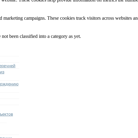
nd marketing campaigns. These cookies track visitors across websites an
not been classified into a category as yet.
еречней
из
ерждению
ъектов
еречни