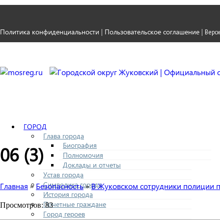
Политика конфиденциальности
Пользовательское соглашение
|
|
Верси
ГОРОД
Глава города
Биография
06 (3)
Полномочия
Доклады и отчеты
Устав города
Символика города
Главная
Безопасность
В Жуковском сотрудники полиции 
»
»
История города
Почетные граждане
Просмотров: 83
Город героев