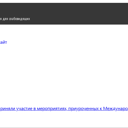
я для слабовидящих
Городской округ Жуков
Официальный сайт
приняли участие в мероприятиях, приуроченных к Междунар