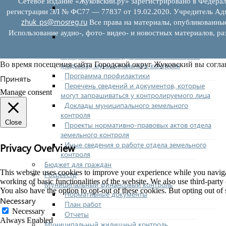
Сетевое издание «Жуковский.ру» зарегистрировано в Федерал
Нормативно-правовые акты (НПА),
регистрации ЭЛ № ФС77 — 77837 от 19.02.2020. Учредитель Адм
регулирующие осуществление муниципального
zhuk_ps@mosreg.ru
Все права на материалы, опубликованны
земельного контроля
Использование аудио-, фото- видео- и новостных материалов, ра
Управление рисками причинения вреда
(ущерба) охраняемым законом ценностям при
осуществлении государственного контроля
Во время посещения сайта Городской округ Жуковский вы согла
(надзора), муниципального контроля
Программа профилактики
Принять
Перечень сведений и документов, которые
Manage consent
могут запрашиваться у контролируемого лица
Доклады муниципального земельного
контроля
Close
Проекты нормативно-правовых актов отдела
земельного контроля
Иные сведения о работе отдела земельного
Privacy Overview
контроля
Бюджет для граждан
This website uses cookies to improve your experience while you navigate
Росреестр
working of basic functionalities of the website. We also use third-part
Муниципальный финансовый контроль
You also have the option to opt-out of these cookies. But opting out o
Нормативные документы
Necessary
План работ
Necessary
Отчеты
Always Enabled
Муниципальный жилищный контроль