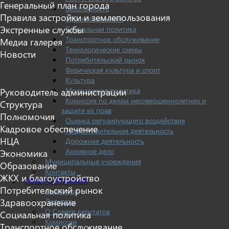
Генеральный план города
Безопасность
Правила застройки и землепользования
Здравоохранение
Экстренные службы
Социальная политика
Транспортное обслуживание
Медиа галерея
Технологические схемы
Новости
Потребительский рынок
Физическая культура и спорт
Культура
Молодежная политика
Руководитель администрации
Комиссия по делам несовершеннолетних и
Структура
защите их прав
Полномочия
Оценка регулирующего воздействия
Кадровое обеспечение
Градостроительная деятельность
НЦА
Дорожная деятельность
Архивное дело
Экономика
Муниципальные учреждения
Образование
Контакты
ЖКХ и благоустройство
СОВЕТ ДЕПУТАТОВ
Потребительский рынок
Структура
Депутаты
Здравоохранение
О Совете депутатов
Социальная политика
Комиссии
Транспортное обслуживание