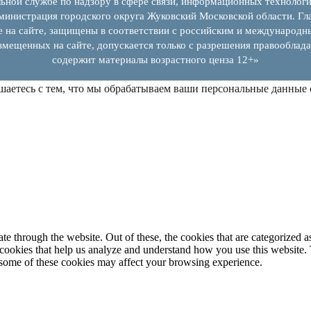
ьной службе по надзору в сфере связи, информационных технолог
инистрация городского округа Жуковский Московской области. Гла
е на сайте, защищены в соответствии с российским и международн
змещенных на сайте, допускается только с разрешения правооблада
содержит материалы возрастного ценза 12+»
шаетесь с тем, что мы обрабатываем ваши персональные данные
 through the website. Out of these, the cookies that are categorized as
y cookies that help us analyze and understand how you use this website.
f some of these cookies may affect your browsing experience.