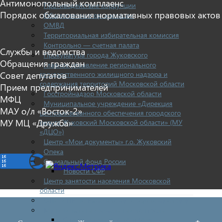
Антимонопольный комплаенс
Противодействие коррупции
Порядок обжалования нормативных правовых актов
Общественные организации
ОМВД
Территориальная избирательная комиссия
Контрольно — счетная палата
Службы и ведомства
Прокуратура города Жуковского
Обращения граждан
Главное управление регионального
государственного жилищного надзора и
Совет депутатов
содержания территорий Московской области
Прием предпринимателей
Госстройнадзор Московской области
МФЦ
Муниципальное учреждение «Дирекция
МАУ о/л «Восток-2»
централизованного обеспечения городского
МУ МЦ «Дружба»
округа Жуковский Московской области» (МУ
«ДЦО»)
Центр «Мои документы» г.о. Жуковский
Опека
Социальный фонд России
Новости СФР
Центр занятости населения Московской
области
ОНД и ПР по Раменскому городскому округу
Муниципальный земельный контроль
Отдел земельного контроля