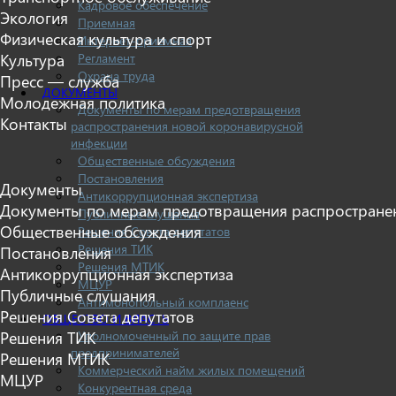
Кадровое обеспечение
Экология
Приемная
Физическая культура и спорт
Интернет-приемная
Регламент
Культура
Охрана труда
Пресс — служба
ДОКУМЕНТЫ
Молодежная политика
Документы по мерам предотвращения
Контакты
распространения новой коронавирусной
инфекции
Общественные обсуждения
Постановления
Документы
Антикоррупционная экспертиза
Документы по мерам предотвращения распростране
Публичные слушания
Общественные обсуждения
Решения Совета депутатов
Решения ТИК
Постановления
Решения МТИК
Антикоррупционная экспертиза
МЦУР
Публичные слушания
Антимонопольный комплаенс
Решения Совета депутатов
ОБЩЕСТВО И ВЛАСТЬ
Уполномоченный по защите прав
Решения ТИК
предпринимателей
Решения МТИК
Коммерческий найм жилых помещений
МЦУР
Конкурентная среда