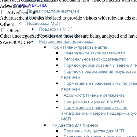
МАЛЫЙ БИЗНЕС
Advertisement
Прием предпринимателей
Advertisement
Новости МСП
Advertisement cookies are used to provide visitors with relevant ads a
Поддержка МСП
Others
Поддержка МСП
Others
Финансовая поддержка
Other uncategorized cookies are those that are being analyzed and have 
Имущественная поддержка
SAVE & ACCEPT
Нормативно-правовые акты
Федеральное законодательство
Региональное законодательство
Порядок формирования и ведения п
Порядок предоставления имущества 
перечней
Нормативные правовые акты по утв
перечней
Административные регламенты
Программы по развитию МСП
Нормативные правовые акты по
антикризисным мерам поддержки суб
МСП
Имущество для бизнеса
Перечень имущества для МСП
Паспорта объектов, включенных в п