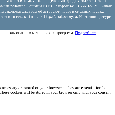
ий и массовых коммуникаций (Роскомнадзор). Свидетельство о
вный редактор Сошкина Ю.Ю. Телефон: (495) 556–65–26. E‑mail:
ым законодательством об авторском праве и смежных правах.
http://zhukovskiy.ru
теля и со ссылкой на сайт
. Настоящий ресурс
Подробнее
 с использованием метрических программ.
.
 necessary are stored on your browser as they are essential for the
 These cookies will be stored in your browser only with your consent.