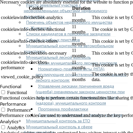
Necessary cookies are absolutely essential for the website to function p
Реестр земельных участков с
Cookie
Duration
неоформленными объектами недвижимого
11
имущества
cookielawinfo-checbox-analytics
This cookie is set by
months
Перечень объектов недвижимого имущества
11
г.о. Жуковский
cookielawinfo-checbox-functional
The cookie is set by 
months
Списки кандидатов в присяжные заседатели
11
Служба судебных приставов
cookielawinfo-checbox-others
This cookie is set by
months
Муниципальный контроль на автомобильном
11
транспорте
cookielawinfo-checkbox-necessary
This cookie is set by
months
Муниципальный лесной контроль
cookielawinfo-checkbox-
11
Орган муниципального лесного контроля
This cookie is set by
performance
months
Нормативно-правовые акты (НПА),
регулирующие осуществление муниципального
11
The cookie is set by 
viewed_cookie_policy
months
data.
лесного контроля:
Управление рисками причинения вреда
Functional
(ущерба) охраняемым законом ценностям при
Functional
осуществлении государственного контроля
Functional cookies help to perform certain functionalities like sharing t
(надзора), муниципального контроля
Performance
Программа профилактики
Performance
Доклады муниципального лесного контроля
Performance cookies are used to understand and analyze the key performa
Муниципальный контроль за ЕТО
Analytics
Муниципальный контроль в сфере
Analytics
благоустройства
Analytical cookies are used to understand how visitors interact with the