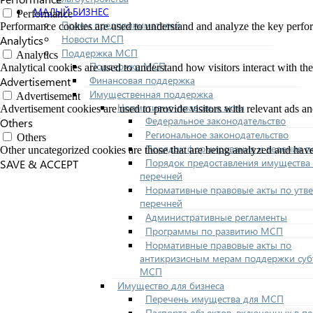
МАЛЫЙ БИЗНЕС
Performance
Прием предпринимателей
Performance cookies are used to understand and analyze the key performa
Новости МСП
Analytics
Поддержка МСП
Analytics
Поддержка МСП
Analytical cookies are used to understand how visitors interact with the
Финансовая поддержка
Advertisement
Имущественная поддержка
Advertisement
Нормативно-правовые акты
Advertisement cookies are used to provide visitors with relevant ads a
Федеральное законодательство
Others
Региональное законодательство
Others
Порядок формирования и ведения п
Other uncategorized cookies are those that are being analyzed and have 
Порядок предоставления имущества 
SAVE & ACCEPT
перечней
Нормативные правовые акты по утв
перечней
Административные регламенты
Программы по развитию МСП
Нормативные правовые акты по
антикризисным мерам поддержки суб
МСП
Имущество для бизнеса
Перечень имущества для МСП
Паспорта объектов, включенных в п