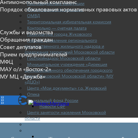
Антимонопольный комплаенс
Противодействие коррупции
Порядок обжалования нормативных правовых актов
Общественные организации
ОМВД
Территориальная избирательная комиссия
Контрольно — счетная палата
Службы и ведомства
Прокуратура города Жуковского
Обращения граждан
Главное управление регионального
государственного жилищного надзора и
Совет депутатов
содержания территорий Московской области
Прием предпринимателей
Госстройнадзор Московской области
МФЦ
Муниципальное учреждение «Дирекция
МАУ о/л «Восток-2»
централизованного обеспечения городского
МУ МЦ «Дружба»
округа Жуковский Московской области» (МУ
«ДЦО»)
Центр «Мои документы» г.о. Жуковский
Опека
Социальный фонд России
Новости СФР
Центр занятости населения Московской
области
ОНД и ПР по Раменскому городскому округу
Муниципальный земельный контроль
Отдел земельного контроля