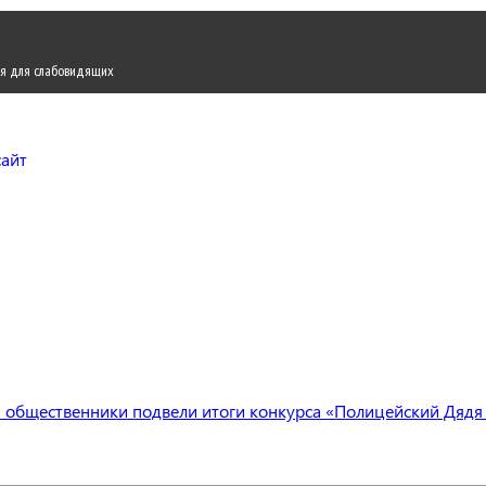
я для слабовидящих
Городской округ Жуков
Официальный сайт
 общественники подвели итоги конкурса «Полицейский Дядя