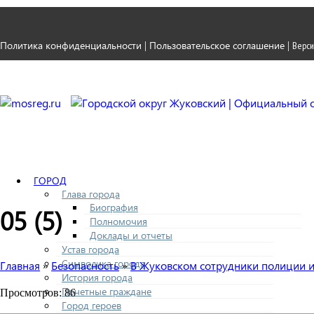
Политика конфиденциальности
Пользовательское соглашение
|
|
Верси
ГОРОД
Глава города
Биография
05 (5)
Полномочия
Доклады и отчеты
Устав города
Символика города
Главная
Безопасность
В Жуковском сотрудники полиции и
»
»
История города
Почетные граждане
Просмотров: 86
Город героев