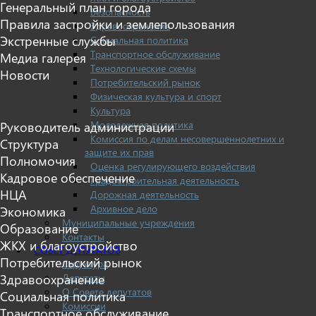
Генеральный план города
Безопасность
Правила застройки и землепользования
Здравоохранение
Экстренные службы
Социальная политика
Транспортное обслуживание
Медиа галерея
Технологические схемы
Новости
Потребительский рынок
Физическая культура и спорт
Культура
Молодежная политика
Руководитель администрации
Комиссия по делам несовершеннолетних и
Структура
защите их прав
Полномочия
Оценка регулирующего воздействия
Кадровое обеспечение
Градостроительная деятельность
НЦА
Дорожная деятельность
Архивное дело
Экономика
Муниципальные учреждения
Образование
Контакты
ЖКХ и благоустройство
СОВЕТ ДЕПУТАТОВ
Потребительский рынок
Структура
Депутаты
Здравоохранение
О Совете депутатов
Социальная политика
Комиссии
Транспортное обслуживание