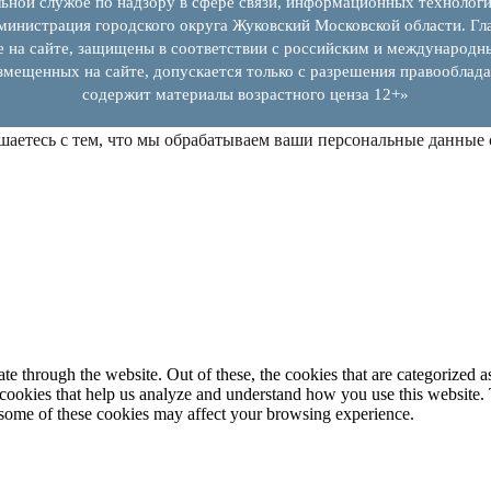
ьной службе по надзору в сфере связи, информационных технолог
инистрация городского округа Жуковский Московской области. Гла
е на сайте, защищены в соответствии с российским и международн
змещенных на сайте, допускается только с разрешения правооблада
содержит материалы возрастного ценза 12+»
шаетесь с тем, что мы обрабатываем ваши персональные данные
 through the website. Out of these, the cookies that are categorized as
y cookies that help us analyze and understand how you use this website.
f some of these cookies may affect your browsing experience.