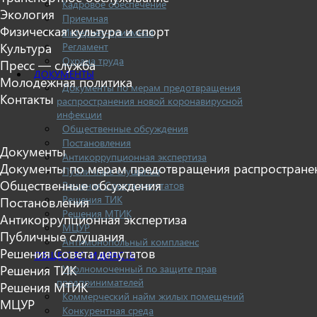
Кадровое обеспечение
Экология
Приемная
Физическая культура и спорт
Интернет-приемная
Регламент
Культура
Охрана труда
Пресс — служба
ДОКУМЕНТЫ
Молодежная политика
Документы по мерам предотвращения
Контакты
распространения новой коронавирусной
инфекции
Общественные обсуждения
Постановления
Документы
Антикоррупционная экспертиза
Документы по мерам предотвращения распростране
Публичные слушания
Общественные обсуждения
Решения Совета депутатов
Решения ТИК
Постановления
Решения МТИК
Антикоррупционная экспертиза
МЦУР
Публичные слушания
Антимонопольный комплаенс
Решения Совета депутатов
ОБЩЕСТВО И ВЛАСТЬ
Уполномоченный по защите прав
Решения ТИК
предпринимателей
Решения МТИК
Коммерческий найм жилых помещений
МЦУР
Конкурентная среда