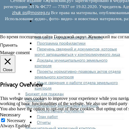
Сетевое издание «Жуковский.ру» зарегистрировано в Федерал
Нормативно-правовые акты (НПА),
регистрации ЭЛ № ФС77 — 77837 от 19.02.2020. Учредитель Адм
регулирующие осуществление муниципального
zhuk_ps@mosreg.ru
Все права на материалы, опубликованны
земельного контроля
Использование аудио-, фото- видео- и новостных материалов, ра
Управление рисками причинения вреда
(ущерба) охраняемым законом ценностям при
осуществлении государственного контроля
Во время посещения сайта Городской округ Жуковский вы согла
(надзора), муниципального контроля
Программа профилактики
Принять
Перечень сведений и документов, которые
Manage consent
могут запрашиваться у контролируемого лица
Доклады муниципального земельного
контроля
Close
Проекты нормативно-правовых актов отдела
земельного контроля
Иные сведения о работе отдела земельного
Privacy Overview
контроля
Бюджет для граждан
This website uses cookies to improve your experience while you navigate
Росреестр
working of basic functionalities of the website. We also use third-part
Муниципальный финансовый контроль
You also have the option to opt-out of these cookies. But opting out o
Нормативные документы
Necessary
План работ
Necessary
Отчеты
Always Enabled
Муниципальный жилищный контроль