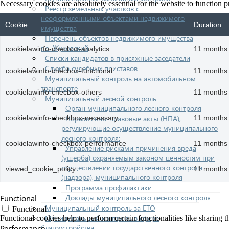
Necessary cookies are absolutely essential for the website to function p
Реестр земельных участков с
неоформленными объектами недвижимого
Cookie
Duration
имущества
Перечень объектов недвижимого имущества
г.о. Жуковский
cookielawinfo-checbox-analytics
11 months
Списки кандидатов в присяжные заседатели
Служба судебных приставов
cookielawinfo-checbox-functional
11 months
Муниципальный контроль на автомобильном
транспорте
cookielawinfo-checbox-others
11 months
Муниципальный лесной контроль
Орган муниципального лесного контроля
Нормативно-правовые акты (НПА),
cookielawinfo-checkbox-necessary
11 months
регулирующие осуществление муниципального
лесного контроля:
cookielawinfo-checkbox-performance
11 months
Управление рисками причинения вреда
(ущерба) охраняемым законом ценностям при
осуществлении государственного контроля
viewed_cookie_policy
11 months
(надзора), муниципального контроля
Программа профилактики
Доклады муниципального лесного контроля
Functional
Муниципальный контроль за ЕТО
Functional
Муниципальный контроль в сфере
Functional cookies help to perform certain functionalities like sharing t
благоустройства
Performance