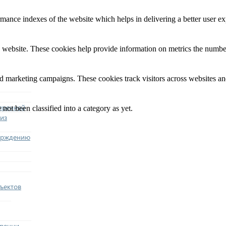
nce indexes of the website which helps in delivering a better user expe
 website. These cookies help provide information on metrics the number o
nd marketing campaigns. These cookies track visitors across websites an
еречней
not been classified into a category as yet.
из
ерждению
ъектов
еречни