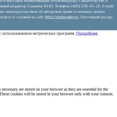
ий и массовых коммуникаций (Роскомнадзор). Свидетельство о
вный редактор Сошкина Ю.Ю. Телефон: (495) 556–65–26. E‑mail:
ым законодательством об авторском праве и смежных правах.
http://zhukovskiy.ru
теля и со ссылкой на сайт
. Настоящий ресурс
Подробнее
 с использованием метрических программ.
.
 necessary are stored on your browser as they are essential for the
 These cookies will be stored in your browser only with your consent.