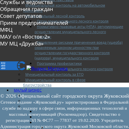
Службы и ведомства
Муниципальный контроль на автомобильном
Обращения граждан
транспорте
Совет депутатов
Муниципальный лесной контроль
Орган муниципального лесного контроля
Прием предпринимателей
Нормативно-правовые акты (НПА), регулирующие
МФЦ
осуществление муниципального лесного
МАУ о/л «Восток-2»
контроля:
Управление рисками причинения вреда (ущерба)
МУ МЦ «Дружба»
охраняемым законом ценностям при
осуществлении государственного контроля
(надзора), муниципального контроля
Программа профилактики
Доклады муниципального лесного контроля
Муниципальный контроль за ЕТО
Муниципальный контроль в сфере
благоустройства
МАЛЫЙ БИЗНЕС
Прием предпринимателей
© 2026 Официальный сайт городского округа Жуковский
Новости МСП
Сетевое издание «Жуковский.ру» зарегистрировано в Федеральной
Поддержка МСП
службе по надзору в сфере связи, информационных технологий и
Поддержка МСП
массовых коммуникаций (Роскомнадзор). Свидетельство о
Финансовая поддержка
регистрации ЭЛ № ФС77 — 77837 от 19.02.2020. Учредитель
Имущественная поддержка
Администрация городского округа Жуковский Московской области.
Нормативно-правовые акты