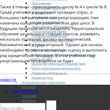
⠀
Образование
Также в планах – присоединить школу № 4 к школе № 8.
ЖКХ и благоустройство
Среди учителей и родителей проведен опрос, и
Безопасность
большинство выступили «за» реорганизацию. Уже
Здравоохранение
Социальная политика
намечена концепция развития этих двух школ. В
Транспортное обслуживание
будущем предполагается разделить территориально
Технологические схемы
обучение начальных и старших классов, развивать
Потребительский рынок
несколько профилей: физико-математический,
Физическая культура и спорт
биохимический и гуманитарный. Однако для начала
Культура
необходимо провести экспертную оценку и выполнить
Молодежная политика
Комиссия по делам несовершеннолетних и
ряд юридических процедур. В этом учебном году
защите их прав
реорганизация проводиться не будет.
Оценка регулирующего воздействия
Градостроительная деятельность
Дорожная деятельность
Архивное дело
новости
Муниципальные учреждения
Контакты
СОВЕТ ДЕПУТАТОВ
Структура
Депутаты
О Совете депутатов
Комиссии