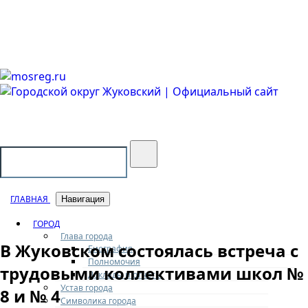
Городской округ Жуковский
Официальный сайт
ГЛАВНАЯ
Навигация
ГОРОД
Глава города
В Жуковском состоялась встреча с
Биография
Полномочия
трудовыми коллективами школ №
Доклады и отчеты
Устав города
8 и № 4
Символика города