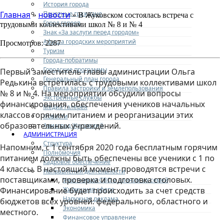
История города
Почетные граждане
Главная
новости
»
» В Жуковском состоялась встреча с
Город героев
трудовыми коллективами школ № 8 и № 4
Знак «За заслуги перед городом»
Афиша городских мероприятий
Просмотров: 2287
Туризм
Города-побратимы
Городские программы
Первый заместитель главы администрации Ольга
Генеральный план города
Редькина встретилась с трудовыми коллективами школ
Правила застройки и землепользования
№ 8 и № 4. На мероприятии обсудили вопросы
Экстренные службы
финансирования, обеспечения учеников начальных
Медиа галерея
классов горячим питанием и реорганизации этих
Новости
образовательных учреждений. ⠀
Авиаград Жуковский
АДМИНИСТРАЦИЯ
⠀
Структура
Напомним, с 1 сентября 2020 года бесплатным горячим
Полномочия
питанием должны быть обеспечены все ученики с 1 по
Кадровое обеспечение
4 классы. В настоящий момент проводятся встречи с
Направления деятельности
поставщиками, проверка и подготовка столовых.
Участникам СВО и членам их семей
Жилищная сфера
Финансирование бу
дет происходить за счет средств
Наружная реклама
бюджетов всех уровней: федерального, областного и
Экономика
местного. ⠀
Финансовое управление