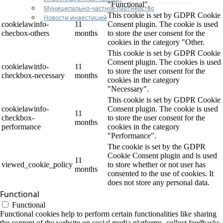
"Functional".
Муниципально-частное партнерство
This cookie is set by GDPR Cookie
Новости инвестиций
cookielawinfo-
11
Consent plugin. The cookie is used
checbox-others
months
to store the user consent for the
cookies in the category "Other.
This cookie is set by GDPR Cookie
Consent plugin. The cookies is used
cookielawinfo-
11
to store the user consent for the
checkbox-necessary
months
cookies in the category
"Necessary".
This cookie is set by GDPR Cookie
cookielawinfo-
Consent plugin. The cookie is used
11
checkbox-
to store the user consent for the
months
performance
cookies in the category
"Performance".
The cookie is set by the GDPR
Cookie Consent plugin and is used
11
viewed_cookie_policy
to store whether or not user has
months
consented to the use of cookies. It
does not store any personal data.
Functional
Functional
Functional cookies help to perform certain functionalities like sharing
the content of the website on social media platforms, collect feedbacks,