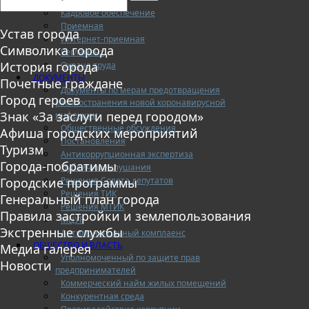
Кадровое обеспечение
Приемная
Устав города
Интернет-приемная
Символика города
Регламент
История города
Охрана труда
ДОКУМЕНТЫ
Почетные граждане
Документы по мерам предотвращения
Город героев
распространения новой коронавирусной
Знак «За заслуги перед городом»
инфекции
Общественные обсуждения
Афиша городских мероприятий
Постановления
Туризм
Антикоррупционная экспертиза
Города-побратимы
Публичные слушания
Решения Совета депутатов
Городские программы
Решения ТИК
Генеральный план города
Решения МТИК
Правила застройки и землепользования
МЦУР
Экстренные службы
Антимонопольный комплаенс
ОБЩЕСТВО И ВЛАСТЬ
Медиа галерея
Уполномоченный по защите прав
Новости
предпринимателей
Коммерческий найм жилых помещений
Конкурентная среда