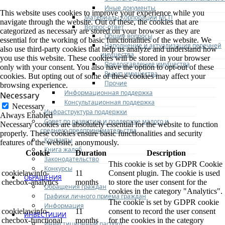
Иные документы
This website uses cookies to improve your experience while you
Материалы Корпорации МСП
navigate through the website. Out of these, the cookies that are
Вопрос-ответ
categorized as necessary are stored on your browser as they are
Общие вопросы
essential for the working of basic functionalities of the website. We
Наполнение и актуализация перечней
also use third-party cookies that help us analyze and understand how
имущества
you use this website. These cookies will be stored in your browser
Предоставление имущества
only with your consent. You also have the option to opt-out of these
Выкуп имущества
cookies. But opting out of some of these cookies may affect your
Прочие
browsing experience.
Информационная поддержка
Necessary
Консультационная поддержка
Necessary
Инфраструктура поддержки
Always Enabled
Совет по развитию и поддержке малого и
Necessary cookies are absolutely essential for the website to function
среднего предпринимательства
properly. These cookies ensure basic functionalities and security
Контакты
features of the website, anonymously.
Книга жалоб
Cookie
Duration
Description
Законодательство
This cookie is set by GDPR Cookie
Конкурсы
cookielawinfo-
11
Consent plugin. The cookie is used
ОБРАЩЕНИЯ
checbox-analytics
months
to store the user consent for the
Обращения граждан
cookies in the category "Analytics".
Графики личного приема граждан
The cookie is set by GDPR cookie
Информация
cookielawinfo-
11
consent to record the user consent
ИНВЕСТИЦИИ
checbox-functional
months
for the cookies in the category
Инвестиционный паспорт