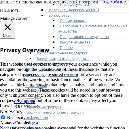
Подробнее
данные с использованием метрических программ.
.
Иные документы
Принять
Материалы Корпорации МСП
Вопрос-ответ
Manage consent
Общие вопросы
Наполнение и актуализация перечней
имущества
Close
Предоставление имущества
Выкуп имущества
Прочие
Privacy Overview
Информационная поддержка
Консультационная поддержка
Инфраструктура поддержки
This website uses cookies to improve your experience while you
navigate through the website. Out of these, the cookies that are
Совет по развитию и поддержке малого и
categorized as necessary are stored on your browser as they are
среднего предпринимательства
essential for the working of basic functionalities of the website. We
Контакты
also use third-party cookies that help us analyze and understand how
Книга жалоб
you use this website. These cookies will be stored in your browser
Законодательство
only with your consent. You also have the option to opt-out of these
Конкурсы
cookies. But opting out of some of these cookies may affect your
ОБРАЩЕНИЯ
browsing experience.
Обращения граждан
Necessary
Графики личного приема граждан
Necessary
Информация
Always Enabled
ИНВЕСТИЦИИ
Necessary cookies are absolutely essential for the website to function
Инвестиционный паспорт