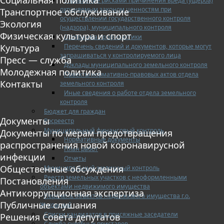
Управление рисками причинения вреда (ущерба)
охраняемым законом ценностям при
Транспортное обслуживание
осуществлении государственного контроля
Экология
(надзора), муниципального контроля
Физическая культура и спорт
Программа профилактики
Перечень сведений и документов, которые могут
Культура
запрашиваться у контролируемого лица
Пресс — служба
Доклады муниципального земельного контроля
Молодежная политика
Проекты нормативно-правовых актов отдела
Контакты
земельного контроля
Иные сведения о работе отдела земельного
контроля
Бюджет для граждан
Документы
Росреестр
Муниципальный финансовый контроль
Документы по мерам предотвращения
Нормативные документы
распространения новой коронавирусной
План работ
инфекции
Отчеты
Общественные обсуждения
Муниципальный жилищный контроль
Реестр земельных участков с неоформленными
Постановления
объектами недвижимого имущества
Антикоррупционная экспертиза
Перечень объектов недвижимого имущества г.о.
Публичные слушания
Жуковский
Списки кандидатов в присяжные заседатели
Решения Совета депутатов
Служба судебных приставов