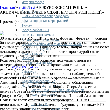
История города
Почетные граждане
Главная
новости
»
» В ЖУКОВСКОМ ПРОШЛА
Город героев
АКЦИЯ «ЕДИНЫЙ ДЕНЬ СДАЧИ ЕГЭ ДЛЯ РОДИТЕЛЕЙ»
Знак «За заслуги перед городом»
Афиша городских мероприятий
Просмотров: 46
Туризм
Города-побратимы
Городские программы
30 марта 2023 в МУК ДК в рамках форума «Человек — основа
Генеральный план города
бизнеса» прошла общественно — просветительская акция «
Правила застройки и землепользования
Единый день сдачи ЕГЭ для родителей», направленная на более
Экстренные службы
детальное знакомство общественности с процедурой сдачи
Медиа галерея
единого государственного экзамена.
Новости
Родители будущих выпускников получили ответы на
Авиаград Жуковский
интересующие их вопросы и проверили свои знания по
АДМИНИСТРАЦИЯ
русскому языку. Вместе с родителями будущих выпускников
Структура
экзамен написали почетные гости, члены наблюдательной
Полномочия
комиссии: Ольга Николаевна Алферова — заместитель Главы
Кадровое обеспечение
Администрации – начальник Управления образования
Направления деятельности
городского округа Жуковский, Марков Игорь Алексеевич —
Участникам СВО и членам их семей
депутат Совета депутатов, представители общественной палаты
Жилищная сфера
Гридунов Сергей Евгеньевич и Ищенко Николай Анатольевич.
Наружная реклама
Почетные гости отметили, что в процедуре ЕГЭ нет
Экономика
непосильных заданий и пожелали будущим участникам ЕГЭ
Финансовое управление
уверенных знаний и достигнутых целей.