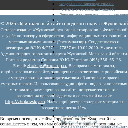
Федеральное законодательство
Региональное законодательство
Порядок формирования и ведения пер
Порядок предоставления имущества из
© 2026 Официальный сайт городского округа Жуковский
перечней
Сетевое издание «Жуковский.ру» зарегистрировано в Федеральной
Нормативные правовые акты по утвер
перечней
службе по надзору в сфере связи, информационных технологий и
Административные регламенты
массовых коммуникаций (Роскомнадзор). Свидетельство о
Программы по развитию МСП
регистрации ЭЛ № ФС77 — 77837 от 19.02.2020. Учредитель
Нормативные правовые акты по антик
Администрация городского округа Жуковский Московской области.
мерам поддержки субъектов МСП
Главный редактор Сошкина Ю.Ю. Телефон: (495) 556–65–26.
Имущество для бизнеса
zhuk_ps@mosreg.ru
E‑mail:
Все права на материалы,
Перечень имущества для МСП
опубликованные на сайте, защищены в соответствии с российским
Паспорта объектов, включенных в пере
и международным законодательством об авторском праве и
Информация о льготах
смежных правах. Использование аудио-, фото- видео- и новостных
Сведения о коммерческой недвижимос
предлагаемой бизнесу
материалов, размещенных на сайте, допускается только с
Сведения о проводимых торгах
разрешения правообладателя и со ссылкой на сайт
Инвестиционная карта Московской обл
http://zhukovskiy.ru
. Настоящий ресурс содержит материалы
Коллегиальный орган
возрастного ценза 12+»
Регламентирующие документы
График заседаний
Во время посещения сайта Городской округ Жуковский вы
Протоколы заседаний
соглашаетесь с тем, что мы обрабатываем ваши персональные
Отчеты о деятельности коллегиального