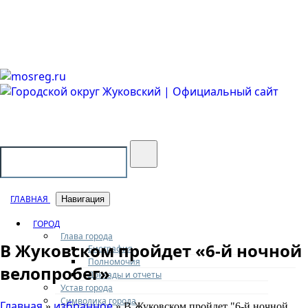
Городской округ Жуковский
Официальный сайт
ГЛАВНАЯ
Навигация
ГОРОД
Глава города
В Жуковском пройдет «6-й ночной
Биография
Полномочия
велопробег»
Доклады и отчеты
Устав города
Символика города
Главная
избранное
»
» В Жуковском пройдет "6-й ночной