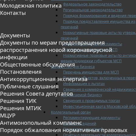
Федеральное законодательство
Молодежная политика
Региональное законодательство
Контакты
Порядок формирования и ведения пер
Порядок предоставления имущества из
перечней
Нормативные правовые акты по утвер
Документы
перечней
Документы по мерам предотвращения
Административные регламенты
распространения новой коронавирусной
Программы по развитию МСП
Нормативные правовые акты по антик
инфекции
мерам поддержки субъектов МСП
Общественные обсуждения
Имущество для бизнеса
Постановления
Перечень имущества для МСП
Паспорта объектов, включенных в пере
Антикоррупционная экспертиза
Информация о льготах
Публичные слушания
Сведения о коммерческой недвижимос
Решения Совета депутатов
предлагаемой бизнесу
Решения ТИК
Сведения о проводимых торгах
Инвестиционная карта Московской обл
Решения МТИК
Коллегиальный орган
МЦУР
Регламентирующие документы
Антимонопольный комплаенс
График заседаний
Порядок обжалования нормативных правовых
Протоколы заседаний
Отчеты о деятельности коллегиального