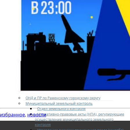
Противодействие коррупции
Общественные организации
ОМВД
Территориальная избирательная комиссия
Контрольно — счетная палата
Прокуратура города Жуковского
Главное управление регионального
государственного жилищного надзора и
содержания территорий Московской области
Госстройнадзор Московской области
Муниципальное учреждение «Дирекция
централизованного обеспечения городского округа
Жуковский Московской области» (МУ «ДЦО»)
Центр «Мои документы» г.о. Жуковский
Опека
Социальный фонд России
Новости СФР
Центр занятости населения Московской области
ОНД и ПР по Раменскому городскому округу
Муниципальный земельный контроль
Отдел земельного контроля
избранное
новости
Нормативно-правовые акты (НПА), регулирующие
,
осуществление муниципального земельного
контроля