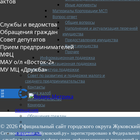
актов
Иные документы
Материалы Корпорации МСП
Вопрос-ответ
Общие вопросы
Службы и ведомства
Наполнение и актуализация перечней
Обращения граждан
имущества
Совет депутатов
Предоставление имущества
Выкуп имущества
Прием предпринимателей
Прочие
МФЦ
Информационная поддержка
МАУ о/л «Восток-2»
Консультационная поддержка
МУ МЦ «Дружба»
Инфраструктура поддержки
Совет по развитию и поддержке малого и
среднего предпринимательства
Контакты
Книга жалоб
Законодательство
Конкурсы
ОБРАЩЕНИЯ
Обращения граждан
Графики личного приема граждан
© 2026 Официальный сайт городского округа Жуковский
Информация
Сетевое издание «Жуковский.ру» зарегистрировано в Федеральной
ИНВЕСТИЦИИ
Инвестиционный паспорт
службе по надзору в сфере связи, информационных технологий и