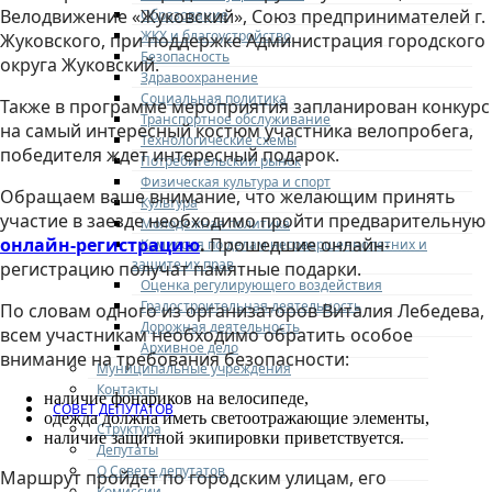
Велодвижение «Жуковский», Союз предпринимателей г.
Образование
ЖКХ и благоустройство
Жуковского, при поддержке Администрация городского
Безопасность
округа Жуковский.
Здравоохранение
Социальная политика
Также в программе мероприятия запланирован конкурс
Транспортное обслуживание
на самый интересный костюм участника велопробега,
Технологические схемы
победителя ждет интересный подарок.
Потребительский рынок
Физическая культура и спорт
Обращаем ваше внимание, что желающим принять
Культура
участие в заезде необходимо пройти предварительную
Молодежная политика
онлайн-регистрацию
.
Прошедшие онлайн-
Комиссия по делам несовершеннолетних и
защите их прав
регистрацию получат памятные подарки.
Оценка регулирующего воздействия
Градостроительная деятельность
По словам одного из организаторов Виталия Лебедева,
Дорожная деятельность
всем участникам необходимо обратить особое
Архивное дело
внимание на требования безопасности:
Муниципальные учреждения
Контакты
наличие фонариков на велосипеде,
СОВЕТ ДЕПУТАТОВ
одежда должна иметь светоотражающие элементы,
Структура
наличие защитной экипировки приветствуется.
Депутаты
О Совете депутатов
Маршрут пройдет по городским улицам, его
Комиссии