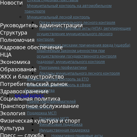
Новости
Муниципальный контроль на автомобильном
транспорте
Муниципальный лесной контроль
Орган муниципального лесного контроля
Руководитель администрации
Нормативно-правовые акты (НПА), регулирующие
Структура
осуществление муниципального лесного
Полномочия
контроля:
Управление рисками причинения вреда (ущерба)
Кадровое обеспечение
охраняемым законом ценностям при
НЦА
осуществлении государственного контроля
Экономика
(надзора), муниципального контроля
Программа профилактики
Образование
Доклады муниципального лесного контроля
ЖКХ и благоустройство
Муниципальный контроль за ЕТО
Потребительский рынок
Муниципальный контроль в сфере
Здравоохранение
благоустройства
МАЛЫЙ БИЗНЕС
Социальная политика
Прием предпринимателей
Транспортное обслуживание
Новости МСП
Экология
Поддержка МСП
Поддержка МСП
Физическая культура и спорт
Финансовая поддержка
Культура
Имущественная поддержка
Пресс — служба
Нормативно-правовые акты