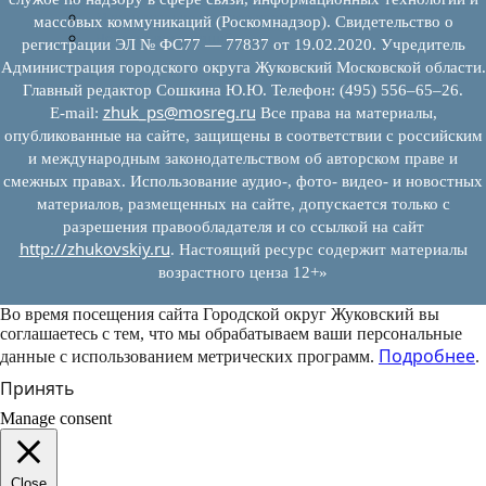
Муниципально-частное партнерство
массовых коммуникаций (Роскомнадзор). Свидетельство о
Новости инвестиций
регистрации ЭЛ № ФС77 — 77837 от 19.02.2020. Учредитель
Администрация городского округа Жуковский Московской области.
Главный редактор Сошкина Ю.Ю. Телефон: (495) 556–65–26.
zhuk_ps@mosreg.ru
E‑mail:
Все права на материалы,
опубликованные на сайте, защищены в соответствии с российским
и международным законодательством об авторском праве и
смежных правах. Использование аудио-, фото- видео- и новостных
материалов, размещенных на сайте, допускается только с
разрешения правообладателя и со ссылкой на сайт
http://zhukovskiy.ru
. Настоящий ресурс содержит материалы
возрастного ценза 12+»
Во время посещения сайта Городской округ Жуковский вы
соглашаетесь с тем, что мы обрабатываем ваши персональные
Подробнее
данные с использованием метрических программ.
.
Принять
Manage consent
Close