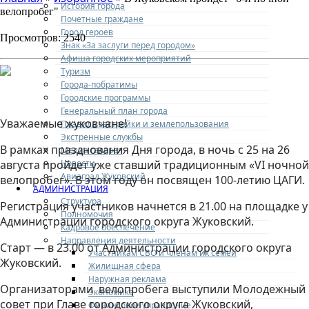
История города
велопробег"
Почетные граждане
Город героев
Просмотров: 2540
Знак «За заслуги перед городом»
Афиша городских мероприятий
Туризм
Города-побратимы
Городские программы
Генеральный план города
Уважаемые жуковчане!
Правила застройки и землепользования
Экстренные службы
В рамках празднования Дня города, в ночь с 25 на 26
Медиа галерея
Новости
августа пройдет уже ставший традиционным «VI ночной
Авиаград Жуковский
велопробег». В этом году он посвящен 100-летию ЦАГИ.
АДМИНИСТРАЦИЯ
Структура
Регистрация участников начнется в 21.00 на площадке у
Полномочия
Администрации городского округа Жуковский.
Кадровое обеспечение
Направления деятельности
Старт — в 23.00 от Администрации городского округа
Участникам СВО и членам их семей
Жуковский.
Жилищная сфера
Наружная реклама
Организаторами велопробега выступили Молодежный
Экономика
совет при Главе городского округа Жуковский,
Финансовое управление