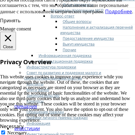
Иные документы
соглашаетесь с тем, что мы обрабатываем ваши персональные
Материалы Корпорации МСП
Подробнее
данные с использованием метрических программ.
.
Вопрос-ответ
Принять
Общие вопросы
Наполнение и актуализация перечней
Manage consent
имущества
Предоставление имущества
Выкуп имущества
Close
Прочие
Информационная поддержка
Privacy Overview
Консультационная поддержка
Инфраструктура поддержки
Совет по развитию и поддержке малого и
This website uses cookies to improve your experience while you
среднего предпринимательства
navigate through the website. Out of these, the cookies that are
Контакты
categorized as necessary are stored on your browser as they are
Книга жалоб
essential for the working of basic functionalities of the website. We
Законодательство
also use third-party cookies that help us analyze and understand how
Конкурсы
you use this website. These cookies will be stored in your browser
ОБРАЩЕНИЯ
only with your consent. You also have the option to opt-out of these
Обращения граждан
cookies. But opting out of some of these cookies may affect your
Графики личного приема граждан
browsing experience.
Информация
Necessary
ИНВЕСТИЦИИ
Necessary
Инвестиционный паспорт