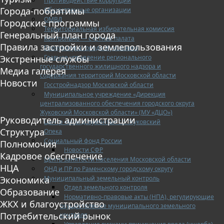
Противодействие коррупции
Города-побратимы
Общественные организации
ОМВД
Городские программы
Территориальная избирательная комиссия
Генеральный план города
Контрольно — счетная палата
Правила застройки и землепользования
Прокуратура города Жуковского
Главное управление регионального
Экстренные службы
государственного жилищного надзора и
Медиа галерея
содержания территорий Московской области
Новости
Госстройнадзор Московской области
Муниципальное учреждение «Дирекция
централизованного обеспечения городского округа
Жуковский Московской области» (МУ «ДЦО»)
Руководитель администрации
Центр «Мои документы» г.о. Жуковский
Структура
Опека
Социальный фонд России
Полномочия
Новости СФР
Кадровое обеспечение
Центр занятости населения Московской области
НЦА
ОНД и ПР по Раменскому городскому округу
Муниципальный земельный контроль
Экономика
Отдел земельного контроля
Образование
Нормативно-правовые акты (НПА), регулирующие
ЖКХ и благоустройство
осуществление муниципального земельного
Потребительский рынок
контроля