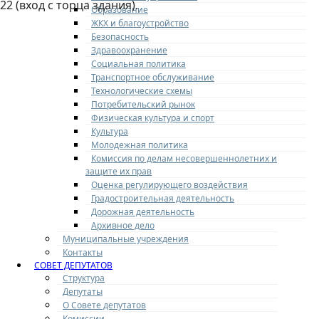
22 (вход с торца здания).
Образование
ЖКХ и благоустройство
Безопасность
Здравоохранение
Социальная политика
Транспортное обслуживание
Технологические схемы
Потребительский рынок
Физическая культура и спорт
Культура
Молодежная политика
Комиссия по делам несовершеннолетних и
защите их прав
Оценка регулирующего воздействия
Градостроительная деятельность
Дорожная деятельность
Архивное дело
Муниципальные учреждения
Контакты
СОВЕТ ДЕПУТАТОВ
Структура
Депутаты
О Совете депутатов
Комиссии