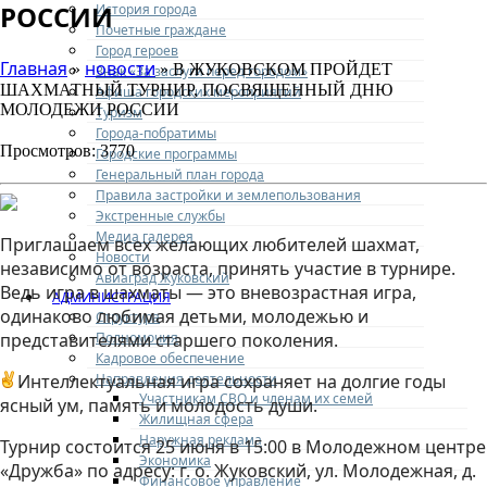
РОССИИ
История города
Почетные граждане
Город героев
Главная
новости
»
» В ЖУКОВСКОМ ПРОЙДЕТ
Знак «За заслуги перед городом»
ШАХМАТНЫЙ ТУРНИР, ПОСВЯЩЕННЫЙ ДНЮ
Афиша городских мероприятий
МОЛОДЕЖИ РОССИИ
Туризм
Города-побратимы
Просмотров: 3770
Городские программы
Генеральный план города
Правила застройки и землепользования
Экстренные службы
Медиа галерея
Приглашаем всех желающих любителей шахмат,
Новости
независимо от возраста, принять участие в турнире.
Авиаград Жуковский
Ведь игра в шахматы — это вневозрастная игра,
АДМИНИСТРАЦИЯ
одинаково любимая детьми, молодежью и
Структура
Полномочия
представителями старшего поколения.
Кадровое обеспечение
Направления деятельности
Интеллектуальная игра сохраняет на долгие годы
Участникам СВО и членам их семей
ясный ум, память и молодость души.
Жилищная сфера
Наружная реклама
Турнир состоится 25 июня в 15:00 в Молодежном центре
Экономика
«Дружба» по адресу: г. о. Жуковский, ул. Молодежная, д.
Финансовое управление