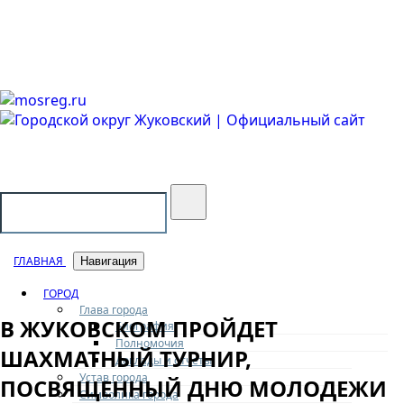
Городской округ Жуковский
Официальный сайт
ГЛАВНАЯ
Навигация
ГОРОД
Глава города
В ЖУКОВСКОМ ПРОЙДЕТ
Биография
Полномочия
ШАХМАТНЫЙ ТУРНИР,
Доклады и отчеты
Устав города
ПОСВЯЩЕННЫЙ ДНЮ МОЛОДЕЖИ
Символика города