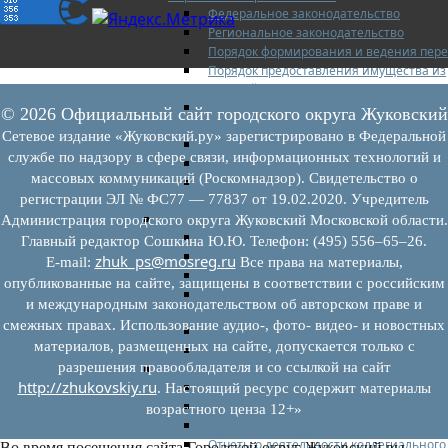
Федеральное законодательство
Региональное законодательство
Порядок формирования и ведения пер
Порядок предоставления имущества из
перечней
Нормативные правовые акты по утвер
© 2026 Официальный сайт городского округа Жуковский
перечней
Сетевое издание «Жуковский.ру» зарегистрировано в Федеральной
Административные регламенты
службе по надзору в сфере связи, информационных технологий и
Программы по развитию МСП
массовых коммуникаций (Роскомнадзор). Свидетельство о
Нормативные правовые акты по антик
регистрации ЭЛ № ФС77 — 77837 от 19.02.2020. Учредитель
мерам поддержки субъектов МСП
Имущество для бизнеса
Администрация городского округа Жуковский Московской области.
Перечень имущества для МСП
Главный редактор Сошкина Ю.Ю. Телефон: (495) 556–65–26.
Паспорта объектов, включенных в пере
zhuk_ps@mosreg.ru
E‑mail:
Все права на материалы,
Информация о льготах
опубликованные на сайте, защищены в соответствии с российским
Сведения о коммерческой недвижимос
и международным законодательством об авторском праве и
предлагаемой бизнесу
смежных правах. Использование аудио-, фото- видео- и новостных
Сведения о проводимых торгах
материалов, размещенных на сайте, допускается только с
Инвестиционная карта Московской обл
разрешения правообладателя и со ссылкой на сайт
Коллегиальный орган
http://zhukovskiy.ru
Регламентирующие документы
. Настоящий ресурс содержит материалы
График заседаний
возрастного ценза 12+»
Протоколы заседаний
Отчеты о деятельности коллегиального
Во время посещения сайта Городской округ Жуковский вы