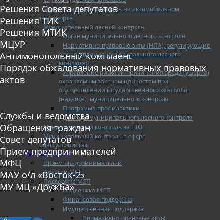
Решения Совета депутатов
Муниципальный контроль на автомобильном
транспорте
Решения ТИК
Муниципальный лесной контроль
Решения МТИК
Орган муниципального лесного контроля
МЦУР
Нормативно-правовые акты (НПА), регулирующие
осуществление муниципального лесного
Антимонопольный комплаенс
контроля:
Порядок обжалования нормативных правовых
Управление рисками причинения вреда (ущерба)
актов
охраняемым законом ценностям при
осуществлении государственного контроля
(надзора), муниципального контроля
Программа профилактики
Службы и ведомства
Доклады муниципального лесного контроля
Обращения граждан
Муниципальный контроль за ЕТО
Муниципальный контроль в сфере
Совет депутатов
благоустройства
Прием предпринимателей
МАЛЫЙ БИЗНЕС
МФЦ
Прием предпринимателей
Новости МСП
МАУ о/л «Восток-2»
Поддержка МСП
МУ МЦ «Дружба»
Поддержка МСП
Финансовая поддержка
Имущественная поддержка
Нормативно-правовые акты