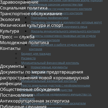
Управление рисками причинения вреда (ущерба)
Здравоохранение
охраняемым законом ценностям при
Социальная политика
осуществлении государственного контроля
Транспортное обслуживание
(надзора), муниципального контроля
Программа профилактики
Экология
Перечень сведений и документов, которые могут
Физическая культура и спорт
запрашиваться у контролируемого лица
Культура
Доклады муниципального земельного контроля
Проекты нормативно-правовых актов отдела
Пресс — служба
земельного контроля
Молодежная политика
Иные сведения о работе отдела земельного
Контакты
контроля
Бюджет для граждан
Росреестр
Муниципальный финансовый контроль
Документы
Нормативные документы
Документы по мерам предотвращения
План работ
Отчеты
распространения новой коронавирусной
Муниципальный жилищный контроль
инфекции
Реестр земельных участков с неоформленными
Общественные обсуждения
объектами недвижимого имущества
Постановления
Перечень объектов недвижимого имущества г.о.
Жуковский
Антикоррупционная экспертиза
Списки кандидатов в присяжные заседатели
Публичные слушания
Служба судебных приставов