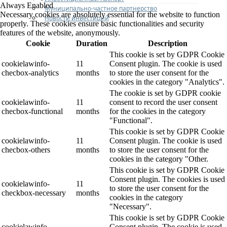
Always Enabled
Муниципально-частное партнерство
Necessary cookies are absolutely essential for the website to function
Новости инвестиций
properly. These cookies ensure basic functionalities and security
features of the website, anonymously.
Cookie
Duration
Description
This cookie is set by GDPR Cookie
cookielawinfo-
11
Consent plugin. The cookie is used
checbox-analytics
months
to store the user consent for the
cookies in the category "Analytics".
The cookie is set by GDPR cookie
cookielawinfo-
11
consent to record the user consent
checbox-functional
months
for the cookies in the category
"Functional".
This cookie is set by GDPR Cookie
cookielawinfo-
11
Consent plugin. The cookie is used
checbox-others
months
to store the user consent for the
cookies in the category "Other.
This cookie is set by GDPR Cookie
Consent plugin. The cookies is used
cookielawinfo-
11
to store the user consent for the
checkbox-necessary
months
cookies in the category
"Necessary".
This cookie is set by GDPR Cookie
cookielawinfo-
Consent plugin. The cookie is used