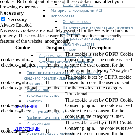
cookies. But opting out of some of these cookies may affect your
Иные документы
browsing experience.
Материалы Корпорации МСП
Necessary
Вопрос-ответ
Necessary
Общие вопросы
Always Enabled
Наполнение и актуализация перечней
Necessary cookies are absolutely essential for the website to function
имущества
properly. These cookies ensure basic functionalities and security
Предоставление имущества
features of the website, anonymously.
Выкуп имущества
Cookie
Duration
Description
Прочие
This cookie is set by GDPR Cookie
Информационная поддержка
cookielawinfo-
11
Consent plugin. The cookie is used
Консультационная поддержка
checbox-analytics
months
to store the user consent for the
Инфраструктура поддержки
cookies in the category "Analytics".
Совет по развитию и поддержке малого и
The cookie is set by GDPR cookie
среднего предпринимательства
cookielawinfo-
11
consent to record the user consent
Контакты
checbox-functional
months
for the cookies in the category
Книга жалоб
"Functional".
Законодательство
This cookie is set by GDPR Cookie
Конкурсы
cookielawinfo-
11
Consent plugin. The cookie is used
ОБРАЩЕНИЯ
checbox-others
months
to store the user consent for the
Обращения граждан
cookies in the category "Other.
Графики личного приема граждан
This cookie is set by GDPR Cookie
Информация
Consent plugin. The cookies is used
ИНВЕСТИЦИИ
cookielawinfo-
11
to store the user consent for the
Инвестиционный паспорт