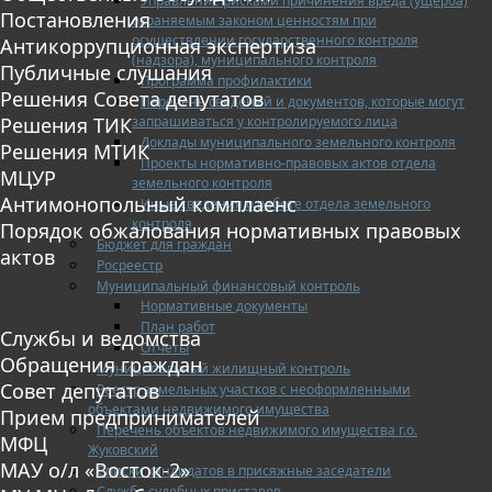
Управление рисками причинения вреда (ущерба)
Постановления
охраняемым законом ценностям при
осуществлении государственного контроля
Антикоррупционная экспертиза
(надзора), муниципального контроля
Публичные слушания
Программа профилактики
Решения Совета депутатов
Перечень сведений и документов, которые могут
запрашиваться у контролируемого лица
Решения ТИК
Доклады муниципального земельного контроля
Решения МТИК
Проекты нормативно-правовых актов отдела
МЦУР
земельного контроля
Антимонопольный комплаенс
Иные сведения о работе отдела земельного
контроля
Порядок обжалования нормативных правовых
Бюджет для граждан
актов
Росреестр
Муниципальный финансовый контроль
Нормативные документы
План работ
Службы и ведомства
Отчеты
Обращения граждан
Муниципальный жилищный контроль
Совет депутатов
Реестр земельных участков с неоформленными
объектами недвижимого имущества
Прием предпринимателей
Перечень объектов недвижимого имущества г.о.
МФЦ
Жуковский
МАУ о/л «Восток-2»
Списки кандидатов в присяжные заседатели
Служба судебных приставов