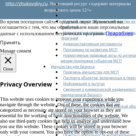
http://zhukovskiy.ru
. Настоящий ресурс содержит материалы
Федеральное законодательство
Региональное законодательство
возрастного ценза 12+»
Порядок формирования и ведения пер
Порядок предоставления имущества из
Во время посещения сайта Городской округ Жуковский вы
перечней
соглашаетесь с тем, что мы обрабатываем ваши персональные
Нормативные правовые акты по утвер
Подробнее
данные с использованием метрических программ.
.
перечней
Принять
Административные регламенты
Программы по развитию МСП
Manage consent
Нормативные правовые акты по антик
мерам поддержки субъектов МСП
Имущество для бизнеса
Close
Перечень имущества для МСП
Паспорта объектов, включенных в пере
Privacy Overview
Информация о льготах
Сведения о коммерческой недвижимос
предлагаемой бизнесу
This website uses cookies to improve your experience while you
Сведения о проводимых торгах
navigate through the website. Out of these, the cookies that are
Инвестиционная карта Московской обл
categorized as necessary are stored on your browser as they are
Коллегиальный орган
essential for the working of basic functionalities of the website. We
Регламентирующие документы
also use third-party cookies that help us analyze and understand how
График заседаний
you use this website. These cookies will be stored in your browser
Протоколы заседаний
only with your consent. You also have the option to opt-out of these
Отчеты о деятельности коллегиального