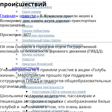
происшествий
История города
Почетные граждане
Город героев
Главная
новости
»
» В Жуковском провели акцию к
Знак «За заслуги перед городом»
Всемирному дню памяти жертв дорожно-транспортных
Афиша городских мероприятий
происшествий
Туризм
Города-побратимы
Просмотров: 3077
Городские программы
Генеральный план города
Правила застройки и землепользования
Об этом сообщили в городском отделе Государственной
Экстренные службы
инспекции по безопасности дорожного движения (ГИБДД).
Медиа галерея
Новости
Авиаград Жуковский
АДМИНИСТРАЦИЯ
Ученики школы № 9 приняли участие в акции «Голубь
Структура
жизни». Мероприятие прошло при поддержке
Полномочия
сотрудников ГИБДД и педагогов общеобразовательных
Кадровое обеспечение
организаций.
Направления деятельности
Участникам СВО и членам их семей
Школьники подарили водителям, пассажирам и
Жилищная сфера
пешеходам авторские открытки с изображением белых
Наружная реклама
Экономика
голубей и напомнили о том, что очень важно
Финансовое управление