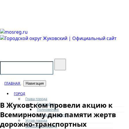
Городской округ Жуковский
Официальный сайт
ГЛАВНАЯ
Навигация
ГОРОД
Глава города
В Жуковском провели акцию к
Биография
Полномочия
Всемирному дню памяти жертв
Доклады и отчеты
Устав города
дорожно-транспортных
Символика города