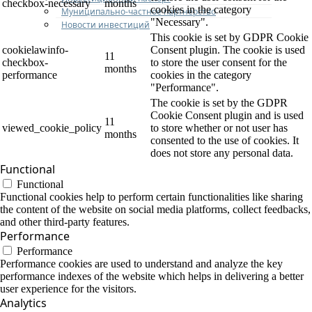
checkbox-necessary
months
cookies in the category
Муниципально-частное партнерство
"Necessary".
Новости инвестиций
This cookie is set by GDPR Cookie
cookielawinfo-
Consent plugin. The cookie is used
11
checkbox-
to store the user consent for the
months
performance
cookies in the category
"Performance".
The cookie is set by the GDPR
Cookie Consent plugin and is used
11
viewed_cookie_policy
to store whether or not user has
months
consented to the use of cookies. It
does not store any personal data.
Functional
Functional
Functional cookies help to perform certain functionalities like sharing
the content of the website on social media platforms, collect feedbacks,
and other third-party features.
Performance
Performance
Performance cookies are used to understand and analyze the key
performance indexes of the website which helps in delivering a better
user experience for the visitors.
Analytics