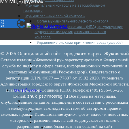
МУ МЦ «Дружба»
Муниципальный контроль на автомобильном
транспорте
Муниципальный лесной контроль
Орган муниципального лесного контроля
Нормативно-правовые акты (НПА), регулирующие
осуществление муниципального лесного
контроля:
Управление рисками причинения вреда (ущерба)
охраняемым законом ценностям при
осуществлении государственного контроля
© 2026 Официальный сайт городского округа Жуковский
(надзора), муниципального контроля
Сетевое издание «Жуковский.ру» зарегистрировано в Федеральной
Программа профилактики
службе по надзору в сфере связи, информационных технологий и
Доклады муниципального лесного контроля
массовых коммуникаций (Роскомнадзор). Свидетельство о
Муниципальный контроль за ЕТО
регистрации ЭЛ № ФС77 — 77837 от 19.02.2020. Учредитель
Муниципальный контроль в сфере
Администрация городского округа Жуковский Московской области.
благоустройства
МАЛЫЙ БИЗНЕС
Главный редактор Сошкина Ю.Ю. Телефон: (495) 556–65–26.
Прием предпринимателей
zhuk_ps@mosreg.ru
E‑mail:
Все права на материалы,
Новости МСП
опубликованные на сайте, защищены в соответствии с российским
Поддержка МСП
и международным законодательством об авторском праве и
Поддержка МСП
смежных правах. Использование аудио-, фото- видео- и новостных
Финансовая поддержка
материалов, размещенных на сайте, допускается только с
Имущественная поддержка
разрешения правообладателя и со ссылкой на сайт
Нормативно-правовые акты