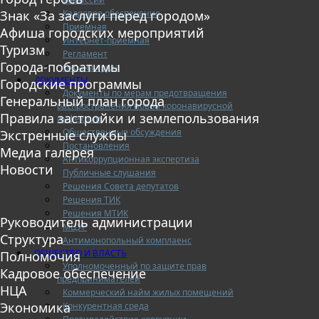
Кадровое обеспечение
Знак «За заслуги перед городом»
Приемная
Афиша городских мероприятий
Интернет-приемная
Туризм
Регламент
Города-побратимы
Охрана труда
ДОКУМЕНТЫ
Городские программы
Документы по мерам предотвращения
Генеральный план города
распространения новой коронавирусной
Правила застройки и землепользования
инфекции
Общественные обсуждения
Экстренные службы
Постановления
Медиа галерея
Антикоррупционная экспертиза
Новости
Публичные слушания
Решения Совета депутатов
Решения ТИК
Решения МТИК
Руководитель администрации
МЦУР
Структура
Антимонопольный комплаенс
ОБЩЕСТВО И ВЛАСТЬ
Полномочия
Уполномоченный по защите прав
Кадровое обеспечение
предпринимателей
НЦА
Коммерческий найм жилых помещений
Экономика
Конкурентная среда