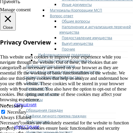
Принять
Иные документы
Manage consent
Материалы Корпорации МСП
Вопрос-ответ
Общие вопросы
Наполнение и актуализация перечней
Close
имущества
Предоставление имущества
Privacy Overview
Выкуп имущества
Прочие
Информационная поддержка
This website uses cookies to improve your experience while you
Консультационная поддержка
navigate through the website. Out of these, the cookies that are
Инфраструктура поддержки
categorized as necessary are stored on your browser as they are
Совет по развитию и поддержке малого и
essential for the working of basic functionalities of the website. We
среднего предпринимательства
also use third-party cookies that help us analyze and understand how
Контакты
you use this website. These cookies will be stored in your browser
Книга жалоб
only with your consent. You also have the option to opt-out of these
Законодательство
cookies. But opting out of some of these cookies may affect your
Конкурсы
browsing experience.
ОБРАЩЕНИЯ
Necessary
Обращения граждан
Necessary
Графики личного приема граждан
Always Enabled
Информация
Necessary cookies are absolutely essential for the website to function
ИНВЕСТИЦИИ
properly. These cookies ensure basic functionalities and security
Инвестиционный паспорт