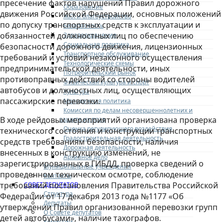
пресечение фактов нарушений Правил дорожного
Образование
движения Российской Федерации, основных положений
ЖКХ и благоустройство
по допуску транспортных средств к эксплуатации и
Безопасность
обязанностей должностных лиц по обеспечению
Здравоохранение
Социальная политика
безопасности дорожного движения, лицензионных
Транспортное обслуживание
требований и условий незаконного осуществления
Технологические схемы
предпринимательской деятельности, иных
Потребительский рынок
противоправных действий со стороны водителей
Физическая культура и спорт
автобусов и должностных лиц, осуществляющих
Культура
пассажирские перевозки.
Молодежная политика
Комиссия по делам несовершеннолетних и
В ходе рейдовых мероприятий организована проверка
защите их прав
Оценка регулирующего воздействия
технического состояния и конструкции транспортных
Градостроительная деятельность
средств требованиям безопасности, наличия
Дорожная деятельность
внесенных в конструкцию изменений, не
Архивное дело
зарегистрированных в ГИБДД, проверка сведений о
Муниципальные учреждения
проведенном техническом осмотре, соблюдение
Контакты
требований постановления Правительства Российской
СОВЕТ ДЕПУТАТОВ
Структура
Федерации от 17 декабря 2013 года №1177 «Об
Депутаты
утверждении Правил организованной перевозки групп
О Совете депутатов
детей автобусами», наличие тахографов.
Комиссии