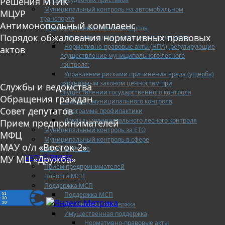
Решения МТИК
Муниципальный контроль на автомобильном
МЦУР
транспорте
Антимонопольный комплаенс
Муниципальный лесной контроль
Порядок обжалования нормативных правовых
Орган муниципального лесного контроля
Нормативно-правовые акты (НПА), регулирующие
актов
осуществление муниципального лесного
контроля:
Управление рисками причинения вреда (ущерба)
охраняемым законом ценностям при
Службы и ведомства
осуществлении государственного контроля
Обращения граждан
(надзора), муниципального контроля
Совет депутатов
Программа профилактики
Доклады муниципального лесного контроля
Прием предпринимателей
Муниципальный контроль за ЕТО
МФЦ
Муниципальный контроль в сфере
МАУ о/л «Восток-2»
благоустройства
МАЛЫЙ БИЗНЕС
МУ МЦ «Дружба»
Прием предпринимателей
Новости МСП
Поддержка МСП
Поддержка МСП
Финансовая поддержка
Имущественная поддержка
Нормативно-правовые акты