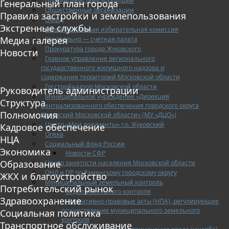
Противодействие коррупции
Генеральный план города
Общественные организации
Правила застройки и землепользования
ОМВД
Экстренные службы
Территориальная избирательная комиссия
Медиа галерея
Контрольно — счетная палата
Прокуратура города Жуковского
Новости
Главное управление регионального
государственного жилищного надзора и
содержания территорий Московской области
Госстройнадзор Московской области
Руководитель администрации
Муниципальное учреждение «Дирекция
Структура
централизованного обеспечения городского округа
Полномочия
Жуковский Московской области» (МУ «ДЦО»)
Центр «Мои документы» г.о. Жуковский
Кадровое обеспечение
Опека
НЦА
Социальный фонд России
Экономика
Новости СФР
Образование
Центр занятости населения Московской области
ОНД и ПР по Раменскому городскому округу
ЖКХ и благоустройство
Муниципальный земельный контроль
Потребительский рынок
Отдел земельного контроля
Здравоохранение
Нормативно-правовые акты (НПА), регулирующие
осуществление муниципального земельного
Социальная политика
контроля
Транспортное обслуживание