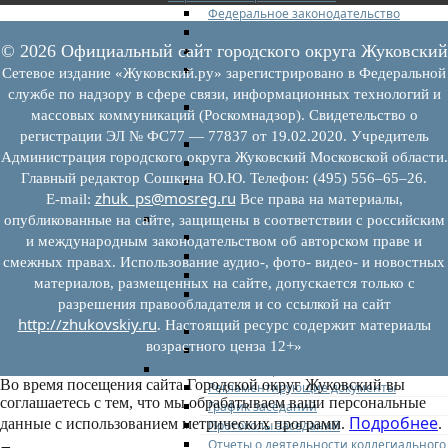
Федеральное законодательство
Региональное законодательство
© 2026 Официальный сайт городского округа Жуковский
Порядок формирования и ведения пер
Порядок предоставления имущества из
Сетевое издание «Жуковский.ру» зарегистрировано в Федеральной
перечней
службе по надзору в сфере связи, информационных технологий и
Нормативные правовые акты по утвер
массовых коммуникаций (Роскомнадзор). Свидетельство о
перечней
регистрации ЭЛ № ФС77 — 77837 от 19.02.2020. Учредитель
Административные регламенты
Администрация городского округа Жуковский Московской области.
Программы по развитию МСП
Главный редактор Сошкина Ю.Ю. Телефон: (495) 556–65–26.
Нормативные правовые акты по антик
zhuk_ps@mosreg.ru
E‑mail:
Все права на материалы,
мерам поддержки субъектов МСП
Имущество для бизнеса
опубликованные на сайте, защищены в соответствии с российским
Перечень имущества для МСП
и международным законодательством об авторском праве и
Паспорта объектов, включенных в пере
смежных правах. Использование аудио-, фото- видео- и новостных
Информация о льготах
материалов, размещенных на сайте, допускается только с
Сведения о коммерческой недвижимос
разрешения правообладателя и со ссылкой на сайт
предлагаемой бизнесу
http://zhukovskiy.ru
. Настоящий ресурс содержит материалы
Сведения о проводимых торгах
возрастного ценза 12+»
Инвестиционная карта Московской обл
Коллегиальный орган
Во время посещения сайта Городской округ Жуковский вы
Регламентирующие документы
соглашаетесь с тем, что мы обрабатываем ваши персональные
График заседаний
Подробнее
данные с использованием метрических программ.
.
Протоколы заседаний
Отчеты о деятельности коллегиального