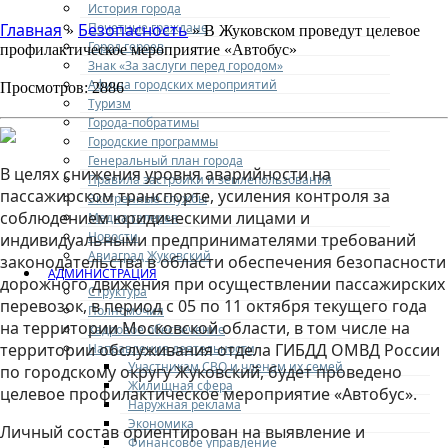
История города
Почетные граждане
Главная
Безопасность
»
» В Жуковском проведут целевое
Город героев
профилактическое мероприятие «Автобус»
Знак «За заслуги перед городом»
Афиша городских мероприятий
Просмотров: 2886
Туризм
Города-побратимы
Городские программы
Генеральный план города
В целях снижения уровня аварийности на
Правила застройки и землепользования
пассажирском транспорте, усиления контроля за
Экстренные службы
соблюдением юридическими лицами и
Медиа галерея
Новости
индивидуальными предпринимателями требований
Авиаград Жуковский
законодательства в области обеспечения безопасности
АДМИНИСТРАЦИЯ
дорожного движения при осуществлении пассажирских
Структура
перевозок, в период с 05 по 11 октября текущего года
Полномочия
на территории Московской области, в том числе на
Кадровое обеспечение
территории обслуживания отдела ГИБДД ОМВД России
Направления деятельности
Участникам СВО и членам их семей
по городскому округу Жуковский, будет проведено
Жилищная сфера
целевое профилактическое мероприятие «Автобус».
Наружная реклама
Экономика
Личный состав ориентирован на выявление и
Финансовое управление