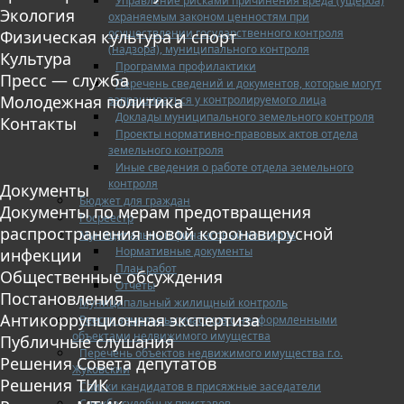
Управление рисками причинения вреда (ущерба)
Экология
охраняемым законом ценностям при
осуществлении государственного контроля
Физическая культура и спорт
(надзора), муниципального контроля
Культура
Программа профилактики
Пресс — служба
Перечень сведений и документов, которые могут
Молодежная политика
запрашиваться у контролируемого лица
Доклады муниципального земельного контроля
Контакты
Проекты нормативно-правовых актов отдела
земельного контроля
Иные сведения о работе отдела земельного
контроля
Документы
Бюджет для граждан
Документы по мерам предотвращения
Росреестр
распространения новой коронавирусной
Муниципальный финансовый контроль
Нормативные документы
инфекции
План работ
Общественные обсуждения
Отчеты
Постановления
Муниципальный жилищный контроль
Антикоррупционная экспертиза
Реестр земельных участков с неоформленными
объектами недвижимого имущества
Публичные слушания
Перечень объектов недвижимого имущества г.о.
Решения Совета депутатов
Жуковский
Решения ТИК
Списки кандидатов в присяжные заседатели
Служба судебных приставов