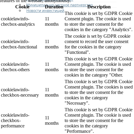
features of the website, anonymously.
Муниципально-частное партнерство
Cookie
Duration
Description
Новости инвестиций
This cookie is set by GDPR Cookie
cookielawinfo-
11
Consent plugin. The cookie is used
checbox-analytics
months
to store the user consent for the
cookies in the category "Analytics".
The cookie is set by GDPR cookie
cookielawinfo-
11
consent to record the user consent
checbox-functional
months
for the cookies in the category
"Functional".
This cookie is set by GDPR Cookie
cookielawinfo-
11
Consent plugin. The cookie is used
checbox-others
months
to store the user consent for the
cookies in the category "Other.
This cookie is set by GDPR Cookie
Consent plugin. The cookies is used
cookielawinfo-
11
to store the user consent for the
checkbox-necessary
months
cookies in the category
"Necessary".
This cookie is set by GDPR Cookie
cookielawinfo-
Consent plugin. The cookie is used
11
checkbox-
to store the user consent for the
months
performance
cookies in the category
"Performance".