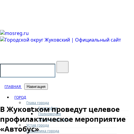
Городской округ Жуковский
Официальный сайт
ГЛАВНАЯ
Навигация
ГОРОД
Глава города
В Жуковском проведут целевое
Биография
Полномочия
профилактическое мероприятие
Доклады и отчеты
Устав города
«Автобус»
Символика города