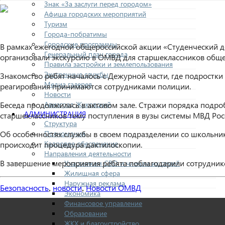
Знак «За заслуги перед городом»
Афиша городских мероприятий
Туризм
Города-побратимы
Городские программы
В рамках ежегодной общероссийской акции «Студенческий де
Генеральный план города
организовали экскурсию в ОМВД для старшеклассников обще
Правила застройки и землепользования
Экстренные службы
Знакомство ребят началось с Дежурной части, где подростк
Медиа галерея
реагирования принимаются сотрудниками полиции.
Новости
Авиаград Жуковский
Беседа продолжилась в актовом зале. Стражи порядка подро
АДМИНИСТРАЦИЯ
старшеклассников тему поступления в вузы системы МВД Рос
Структура
Полномочия
Об особенностях службы в своем подразделении со школьни
Кадровое обеспечение
происходит процедура дактилоскопии.
Направления деятельности
В завершение мероприятия ребята поблагодарили сотруднико
Участникам СВО и членам их семей
Жилищная сфера
Наружная реклама
Безопасность
новости
Новости ОМВД
,
,
Экономика
Финансовое управление
Образование
ЖКХ и благоустройство