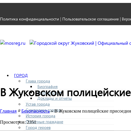
Политика конфиденциальности
Пользовательское соглашение
|
|
Верси
ГОРОД
Глава города
Биография
В Жуковском полицейские 
Полномочия
Доклады и отчеты
Устав города
Символика города
Главная
Безопасность
»
» В Жуковском полицейские присоедин
История города
Почетные граждане
Просмотров: 2351
Город героев