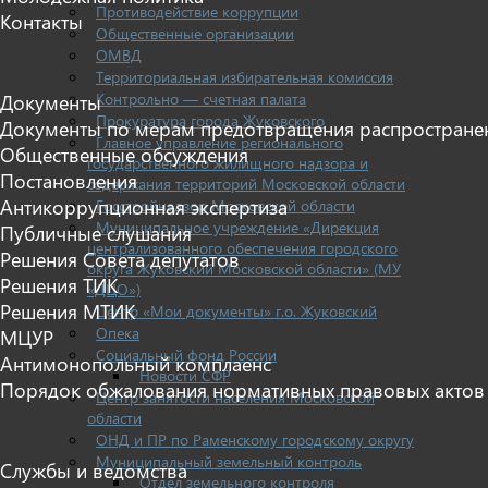
Противодействие коррупции
Контакты
Общественные организации
ОМВД
Территориальная избирательная комиссия
Контрольно — счетная палата
Документы
Прокуратура города Жуковского
Документы по мерам предотвращения распростране
Главное управление регионального
Общественные обсуждения
государственного жилищного надзора и
Постановления
содержания территорий Московской области
Антикоррупционная экспертиза
Госстройнадзор Московской области
Муниципальное учреждение «Дирекция
Публичные слушания
централизованного обеспечения городского
Решения Совета депутатов
округа Жуковский Московской области» (МУ
Решения ТИК
«ДЦО»)
Решения МТИК
Центр «Мои документы» г.о. Жуковский
Опека
МЦУР
Социальный фонд России
Антимонопольный комплаенс
Новости СФР
Порядок обжалования нормативных правовых актов
Центр занятости населения Московской
области
ОНД и ПР по Раменскому городскому округу
Муниципальный земельный контроль
Службы и ведомства
Отдел земельного контроля