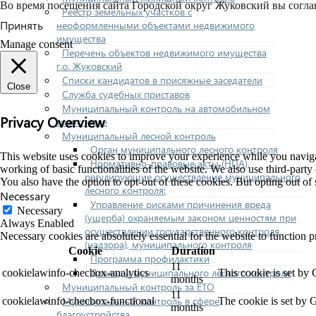
Во время посещения сайта Городской округ Жуковский вы согла
Реестр земельных участков с
Принять
неоформленными объектами недвижимого
имущества
Manage consent
Перечень объектов недвижимого имущества
г.о. Жуковский
Списки кандидатов в присяжные заседатели
Close
Служба судебных приставов
Муниципальный контроль на автомобильном
Privacy Overview
транспорте
Муниципальный лесной контроль
Орган муниципального лесного контроля
This website uses cookies to improve your experience while you navigate
Нормативно-правовые акты (НПА),
working of basic functionalities of the website. We also use third-part
регулирующие осуществление муниципального
You also have the option to opt-out of these cookies. But opting out o
лесного контроля:
Necessary
Управление рисками причинения вреда
Necessary
(ущерба) охраняемым законом ценностям при
Always Enabled
осуществлении государственного контроля
Necessary cookies are absolutely essential for the website to function p
(надзора), муниципального контроля
Cookie
Duration
Программа профилактики
11
Доклады муниципального лесного контроля
cookielawinfo-checbox-analytics
This cookie is set by
months
Муниципальный контроль за ЕТО
11
Муниципальный контроль в сфере
cookielawinfo-checbox-functional
The cookie is set by 
months
благоустройства