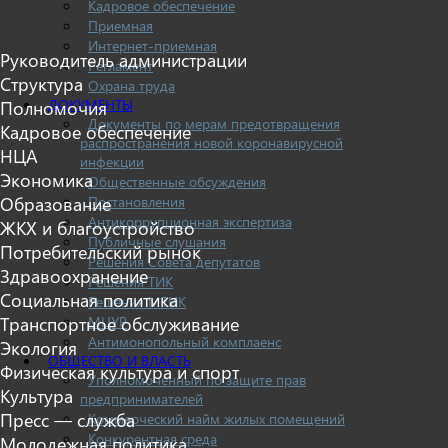
Кадровое обеспечение
Приемная
Интернет-приемная
Руководитель администрации
Регламент
Структура
Охрана труда
ДОКУМЕНТЫ
Полномочия
Документы по мерам предотвращения
Кадровое обеспечение
распространения новой коронавирусной
НЦА
инфекции
Экономика
Общественные обсуждения
Постановления
Образование
Антикоррупционная экспертиза
ЖКХ и благоустройство
Публичные слушания
Потребительский рынок
Решения Совета депутатов
Здравоохранение
Решения ТИК
Социальная политика
Решения МТИК
МЦУР
Транспортное обслуживание
Антимонопольный комплаенс
Экология
ОБЩЕСТВО И ВЛАСТЬ
Физическая культура и спорт
Уполномоченный по защите прав
Культура
предпринимателей
Пресс — служба
Коммерческий найм жилых помещений
Конкурентная среда
Молодежная политика