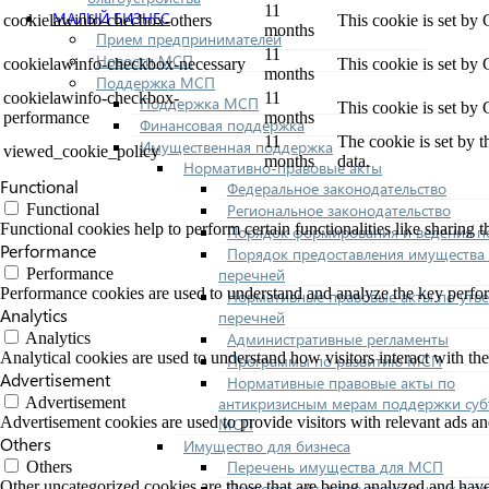
11
МАЛЫЙ БИЗНЕС
cookielawinfo-checbox-others
This cookie is set by
months
Прием предпринимателей
11
Новости МСП
cookielawinfo-checkbox-necessary
This cookie is set by
months
Поддержка МСП
cookielawinfo-checkbox-
11
Поддержка МСП
This cookie is set by
performance
months
Финансовая поддержка
11
The cookie is set by 
Имущественная поддержка
viewed_cookie_policy
months
data.
Нормативно-правовые акты
Functional
Федеральное законодательство
Региональное законодательство
Functional
Functional cookies help to perform certain functionalities like sharing t
Порядок формирования и ведения п
Performance
Порядок предоставления имущества 
перечней
Performance
Performance cookies are used to understand and analyze the key performa
Нормативные правовые акты по утв
Analytics
перечней
Административные регламенты
Analytics
Analytical cookies are used to understand how visitors interact with the
Программы по развитию МСП
Advertisement
Нормативные правовые акты по
антикризисным мерам поддержки суб
Advertisement
Advertisement cookies are used to provide visitors with relevant ads a
МСП
Others
Имущество для бизнеса
Перечень имущества для МСП
Others
Other uncategorized cookies are those that are being analyzed and have 
Паспорта объектов, включенных в п