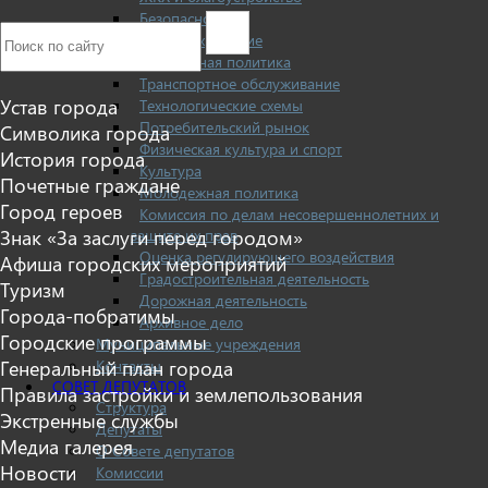
Безопасность
Здравоохранение
Социальная политика
Транспортное обслуживание
Устав города
Технологические схемы
Потребительский рынок
Символика города
Физическая культура и спорт
История города
Культура
Почетные граждане
Молодежная политика
Город героев
Комиссия по делам несовершеннолетних и
защите их прав
Знак «За заслуги перед городом»
Оценка регулирующего воздействия
Афиша городских мероприятий
Градостроительная деятельность
Туризм
Дорожная деятельность
Города-побратимы
Архивное дело
Городские программы
Муниципальные учреждения
Контакты
Генеральный план города
СОВЕТ ДЕПУТАТОВ
Правила застройки и землепользования
Структура
Экстренные службы
Депутаты
Медиа галерея
О Совете депутатов
Новости
Комиссии