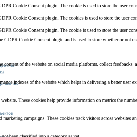
 GDPR Cookie Consent plugin. The cookie is used to store the user conse
 GDPR Cookie Consent plugin. The cookies is used to store the user con
 GDPR Cookie Consent plugin. The cookie is used to store the user cons
the GDPR Cookie Consent plugin and is used to store whether or not user
he content of the website on social media platforms, collect feedbacks, a
еречней
из
nce indexes of the website which helps in delivering a better user expe
ерждению
 website. These cookies help provide information on metrics the number o
ъектов
nd marketing campaigns. These cookies track visitors across websites an
not been classified into a category as yet.
еречни