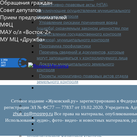
Обращения граждан
Нормативно-правовые акты (НПА),
Совет депутатов
регулирующие осуществление муниципального
земельного контроля
Прием предпринимателей
Управление рисками причинения вреда
МФЦ
(ущерба) охраняемым законом ценностям при
МАУ о/л «Восток-2»
осуществлении государственного контроля
МУ МЦ «Дружба»
(надзора), муниципального контроля
Программа профилактики
Перечень сведений и документов, которые
могут запрашиваться у контролируемого лица
Доклады муниципального земельного
контроля
Проекты нормативно-правовых актов отдела
земельного контроля
Иные сведения о работе отдела земельного
контроля
Бюджет для граждан
Сетевое издание «Жуковский.ру» зарегистрировано в Федерал
Росреестр
регистрации ЭЛ № ФС77 — 77837 от 19.02.2020. Учредитель Адм
Муниципальный финансовый контроль
zhuk_ps@mosreg.ru
Все права на материалы, опубликованны
Нормативные документы
Использование аудио-, фото- видео- и новостных материалов, ра
План работ
Отчеты
Муниципальный жилищный контроль