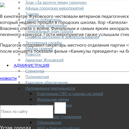
Знак «За заслуги перед городом»
Афиша городских мероприятий
Туризм
В кинотеатре Жуковского чествовали ветеранов педагогичес
Города-побратимы
который недавно прошёл в городских школах. Хор «Капелла
Городские программы
Власенко спела о войне. Финальным и самым ярким аккордом
Генеральный план города
песенного конкурса. Гости мероприятия также услышали сти
Правила застройки и землепользования
Экстренные службы
Педагогов поздравил секретарь местного отделения партии «Е
Медиа галерея
после концерта показали фильм «Каникулы президента» на б
Новости
Авиаград Жуковский
АДМИНИСТРАЦИЯ
Структура
Полномочия
новости
Кадровое обеспечение
Направления деятельности
Участникам СВО и членам их семей
Жилищная сфера
Наружная реклама
Экономика
Финансовое управление
Образование
Устав города
ЖКХ и благоустройство