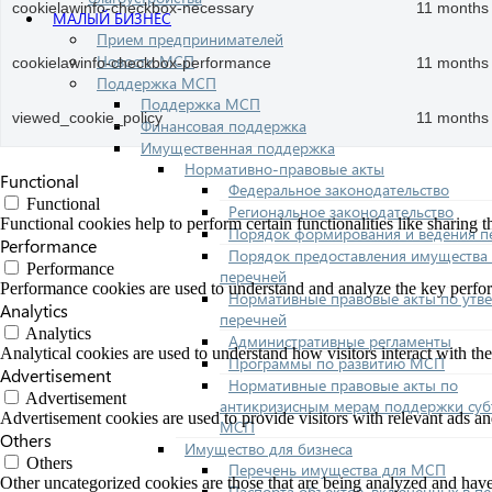
cookielawinfo-checkbox-necessary
11 months
МАЛЫЙ БИЗНЕС
Прием предпринимателей
Новости МСП
cookielawinfo-checkbox-performance
11 months
Поддержка МСП
Поддержка МСП
viewed_cookie_policy
11 months
Финансовая поддержка
Имущественная поддержка
Нормативно-правовые акты
Functional
Федеральное законодательство
Functional
Региональное законодательство
Functional cookies help to perform certain functionalities like sharing t
Порядок формирования и ведения п
Performance
Порядок предоставления имущества 
Performance
перечней
Performance cookies are used to understand and analyze the key performa
Нормативные правовые акты по утв
Analytics
перечней
Analytics
Административные регламенты
Analytical cookies are used to understand how visitors interact with the
Программы по развитию МСП
Advertisement
Нормативные правовые акты по
Advertisement
антикризисным мерам поддержки суб
Advertisement cookies are used to provide visitors with relevant ads a
МСП
Others
Имущество для бизнеса
Others
Перечень имущества для МСП
Other uncategorized cookies are those that are being analyzed and have 
Паспорта объектов, включенных в п