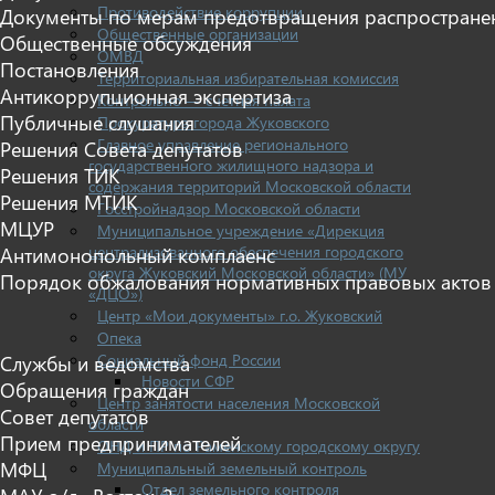
Противодействие коррупции
Документы по мерам предотвращения распростране
Общественные организации
Общественные обсуждения
ОМВД
Постановления
Территориальная избирательная комиссия
Антикоррупционная экспертиза
Контрольно — счетная палата
Публичные слушания
Прокуратура города Жуковского
Главное управление регионального
Решения Совета депутатов
государственного жилищного надзора и
Решения ТИК
содержания территорий Московской области
Решения МТИК
Госстройнадзор Московской области
МЦУР
Муниципальное учреждение «Дирекция
централизованного обеспечения городского
Антимонопольный комплаенс
округа Жуковский Московской области» (МУ
Порядок обжалования нормативных правовых актов
«ДЦО»)
Центр «Мои документы» г.о. Жуковский
Опека
Социальный фонд России
Службы и ведомства
Новости СФР
Обращения граждан
Центр занятости населения Московской
Совет депутатов
области
Прием предпринимателей
ОНД и ПР по Раменскому городскому округу
МФЦ
Муниципальный земельный контроль
Отдел земельного контроля