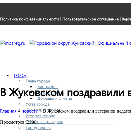
Политика конфиденциальности
Пользовательское соглашение
|
|
Верси
ГОРОД
Глава города
Биография
В Жуковском поздравили в
Полномочия
Доклады и отчеты
Устав города
Символика города
Главная
новости
»
» В Жуковском поздравили ветеранов педаго
История города
Почетные граждане
Просмотров: 2396
Город героев