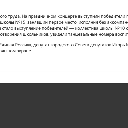
кого труда. На праздничном концерте выступили победители 
» школы №15, занявший первое место, исполнил без аккомпа
 стало выступление победителей — коллектива школы №10 с п
хотворения школьников, увидели танцевальные номера воспит
диная Россия», депутат городского Совета депутатов Игорь М
ольшом экране.