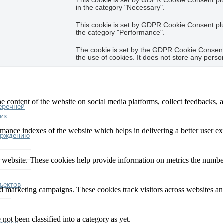
This cookie is set by GDPR Cookie Consent plug
in the category "Necessary".
This cookie is set by GDPR Cookie Consent plug
the category "Performance".
The cookie is set by the GDPR Cookie Consent 
the use of cookies. It does not store any perso
he content of the website on social media platforms, collect feedbacks, a
еречней
из
nce indexes of the website which helps in delivering a better user expe
ерждению
 website. These cookies help provide information on metrics the number o
ъектов
nd marketing campaigns. These cookies track visitors across websites an
not been classified into a category as yet.
еречни