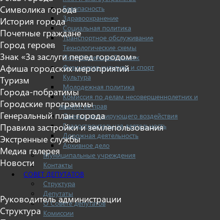
Безопасность
Символика города
Здравоохранение
История города
Социальная политика
Почетные граждане
Транспортное обслуживание
Город героев
Технологические схемы
Знак «За заслуги перед городом»
Потребительский рынок
Физическая культура и спорт
Афиша городских мероприятий
Культура
Туризм
Молодежная политика
Города-побратимы
Комиссия по делам несовершеннолетних и
Городские программы
защите их прав
Генеральный план города
Оценка регулирующего воздействия
Градостроительная деятельность
Правила застройки и землепользования
Дорожная деятельность
Экстренные службы
Архивное дело
Медиа галерея
Муниципальные учреждения
Новости
Контакты
СОВЕТ ДЕПУТАТОВ
Структура
Депутаты
Руководитель администрации
О Совете депутатов
Структура
Комиссии