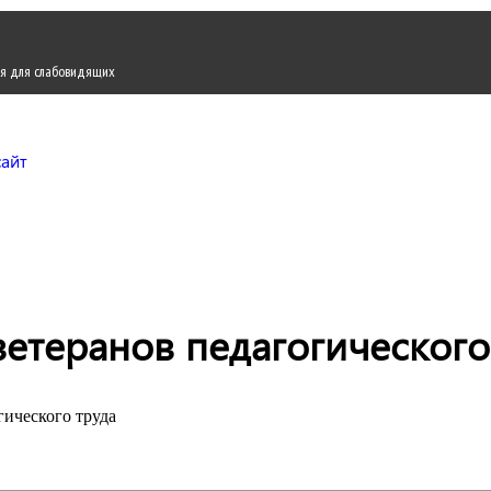
я для слабовидящих
Городской округ Жуков
Официальный сайт
етеранов педагогического
гического труда