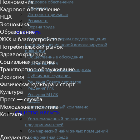
Полномочия
Кадровое обеспечение
Приемная
Кадровое обеспечение
Интернет-приемная
НЦА
Регламент
Экономика
Охрана труда
Образование
ДОКУМЕНТЫ
ЖКХ и благоустройство
Документы по мерам предотвращения
распространения новой коронавирусной
Потребительский рынок
инфекции
Здравоохранение
Общественные обсуждения
Социальная политика
Постановления
Транспортное обслуживание
Антикоррупционная экспертиза
Публичные слушания
Экология
Решения Совета депутатов
Физическая культура и спорт
Решения ТИК
Культура
Решения МТИК
Пресс — служба
МЦУР
Молодежная политика
Антимонопольный комплаенс
ОБЩЕСТВО И ВЛАСТЬ
Контакты
Уполномоченный по защите прав
предпринимателей
Коммерческий найм жилых помещений
Документы
Конкурентная среда