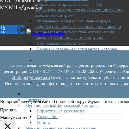
МАУ о/л «Восток-2»
Нормативно-правовые акты (НПА),
МУ МЦ «Дружба»
регулирующие осуществление муниципального
земельного контроля
Управление рисками причинения вреда
(ущерба) охраняемым законом ценностям при
осуществлении государственного контроля
(надзора), муниципального контроля
Программа профилактики
Перечень сведений и документов, которые
могут запрашиваться у контролируемого лица
Доклады муниципального земельного
контроля
Сетевое издание «Жуковский.ру» зарегистрировано в Федерал
Проекты нормативно-правовых актов отдела
регистрации ЭЛ № ФС77 — 77837 от 19.02.2020. Учредитель Адм
земельного контроля
zhuk_ps@mosreg.ru
Все права на материалы, опубликованны
Иные сведения о работе отдела земельного
Использование аудио-, фото- видео- и новостных материалов, ра
контроля
Бюджет для граждан
Росреестр
Во время посещения сайта Городской округ Жуковский вы согла
Муниципальный финансовый контроль
Принять
Нормативные документы
План работ
Manage consent
Отчеты
Муниципальный жилищный контроль