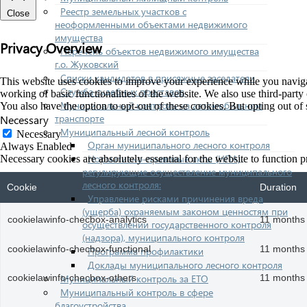
Реестр земельных участков с
Close
неоформленными объектами недвижимого
имущества
Privacy Overview
Перечень объектов недвижимого имущества
г.о. Жуковский
Списки кандидатов в присяжные заседатели
This website uses cookies to improve your experience while you navigate
Служба судебных приставов
working of basic functionalities of the website. We also use third-part
Муниципальный контроль на автомобильном
You also have the option to opt-out of these cookies. But opting out o
транспорте
Necessary
Муниципальный лесной контроль
Necessary
Орган муниципального лесного контроля
Always Enabled
Нормативно-правовые акты (НПА),
Necessary cookies are absolutely essential for the website to function p
регулирующие осуществление муниципального
лесного контроля:
Cookie
Duration
Управление рисками причинения вреда
(ущерба) охраняемым законом ценностям при
cookielawinfo-checbox-analytics
11 months
осуществлении государственного контроля
(надзора), муниципального контроля
cookielawinfo-checbox-functional
11 months
Программа профилактики
Доклады муниципального лесного контроля
Муниципальный контроль за ЕТО
cookielawinfo-checbox-others
11 months
Муниципальный контроль в сфере
благоустройства