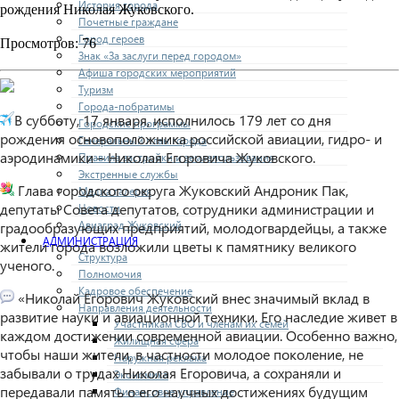
История города
рождения Николая Жуковского.
Почетные граждане
Город героев
Просмотров: 76
Знак «За заслуги перед городом»
Афиша городских мероприятий
Туризм
Города-побратимы
В субботу, 17 января, исполнилось 179 лет со дня
Городские программы
рождения основоположника российской авиации, гидро- и
Генеральный план города
аэродинамики – Николая Егоровича Жуковского.
Правила застройки и землепользования
Экстренные службы
Глава городского округа Жуковский Андроник Пак,
Медиа галерея
депутаты Совета депутатов, сотрудники администрации и
Новости
Авиаград Жуковский
градообразующих предприятий, молодогвардейцы, а также
АДМИНИСТРАЦИЯ
жители города возложили цветы к памятнику великого
Структура
ученого.
Полномочия
Кадровое обеспечение
«Николай Егорович Жуковский внес значимый вклад в
Направления деятельности
развитие науки и авиационной техники. Его наследие живет в
Участникам СВО и членам их семей
каждом достижении современной авиации. Особенно важно,
Жилищная сфера
чтобы наши жители, в частности молодое поколение, не
Наружная реклама
забывали о трудах Николая Егоровича, а сохраняли и
Экономика
передавали память о его научных достижениях будущим
Финансовое управление