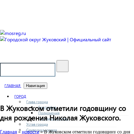
Городской округ Жуковский
Официальный сайт
ГЛАВНАЯ
Навигация
ГОРОД
Глава города
В Жуковском отметили годовщину со
Биография
Полномочия
дня рождения Николая Жуковского.
Доклады и отчеты
Устав города
Символика города
Главная
новости
»
» В Жуковском отметили годовщину со дня