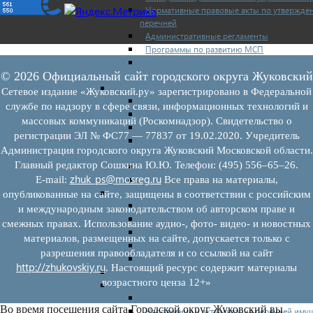
Нормативные правовые акты по утвержде
перечней
Административные регламенты
Программы по развитию МСП
Нормативные правовые акты по антикриз
мерам поддержки субъектов МСП
© 2026 Официальный сайт городского округа Жуковский
Имущество для бизнеса
Сетевое издание «Жуковский.ру» зарегистрировано в Федеральной
Перечень имущества для МСП
службе по надзору в сфере связи, информационных технологий и
Паспорта объектов, включенных в перечн
массовых коммуникаций (Роскомнадзор). Свидетельство о
Информация о льготах
регистрации ЭЛ № ФС77 — 77837 от 19.02.2020. Учредитель
Сведения о коммерческой недвижимости,
Администрация городского округа Жуковский Московской области.
предлагаемой бизнесу
Главный редактор Сошкина Ю.Ю. Телефон: (495) 556–65–26.
Сведения о проводимых торгах
zhuk_ps@mosreg.ru
Инвестиционная карта Московской област
E‑mail:
Все права на материалы,
Коллегиальный орган
опубликованные на сайте, защищены в соответствии с российским
Регламентирующие документы
и международным законодательством об авторском праве и
График заседаний
смежных правах. Использование аудио-, фото- видео- и новостных
Протоколы заседаний
материалов, размещенных на сайте, допускается только с
Отчеты о деятельности коллегиального ор
разрешения правообладателя и со ссылкой на сайт
Иные документы
http://zhukovskiy.ru
. Настоящий ресурс содержит материалы
Материалы Корпорации МСП
возрастного ценза 12+»
Вопрос-ответ
Общие вопросы
Во время посещения сайта Городской округ Жуковский вы
Наполнение и актуализация перечней иму