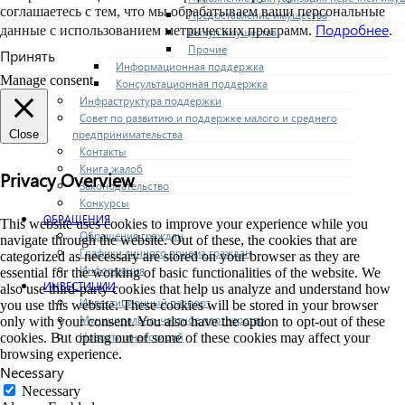
соглашаетесь с тем, что мы обрабатываем ваши персональные
Предоставление имущества
Подробнее
данные с использованием метрических программ.
.
Выкуп имущества
Прочие
Принять
Информационная поддержка
Manage consent
Консультационная поддержка
Инфраструктура поддержки
Совет по развитию и поддержке малого и среднего
предпринимательства
Close
Контакты
Книга жалоб
Privacy Overview
Законодательство
Конкурсы
ОБРАЩЕНИЯ
This website uses cookies to improve your experience while you
Обращения граждан
navigate through the website. Out of these, the cookies that are
Графики личного приема граждан
categorized as necessary are stored on your browser as they are
Информация
essential for the working of basic functionalities of the website. We
ИНВЕСТИЦИИ
also use third-party cookies that help us analyze and understand how
Инвестиционный паспорт
you use this website. These cookies will be stored in your browser
Муниципально-частное партнерство
only with your consent. You also have the option to opt-out of these
Новости инвестиций
cookies. But opting out of some of these cookies may affect your
browsing experience.
Necessary
Necessary