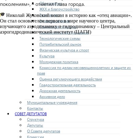
Образование
поколениям», – отметил Глава города.
ЖКХ и благоустройство
Безопасность
Николай Жуковский вошел в историю как «отец авиации».
Здравоохранение
Он стал основателем первого в мире научного центра,
изучающего аэродинамику и гидродинамику – Центральный
Социальная политика
аэрогидродинамический институт (ЦАГИ)
Транспортное обслуживание
Технологические схемы
Потребительский рынок
Физическая культура и спорт
Культура
Молодежная политика
Комиссия по делам несовершеннолетних и защите их
прав
Оценка регулирующего воздействия
Градостроительная деятельность
Дорожная деятельность
Архивное дело
Муниципальные учреждения
Контакты
СОВЕТ ДЕПУТАТОВ
Структура
Депутаты
О Совете депутатов
Комиссии