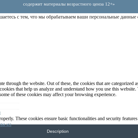
содержит материалы возрастного ценза 12+»
шаетесь с тем, что мы обрабатываем ваши персональные данные
 through the website. Out of these, the cookies that are categorized as
y cookies that help us analyze and understand how you use this website.
f some of these cookies may affect your browsing experience.
я
roperly. These cookies ensure basic functionalities and security feature
ва из
Description