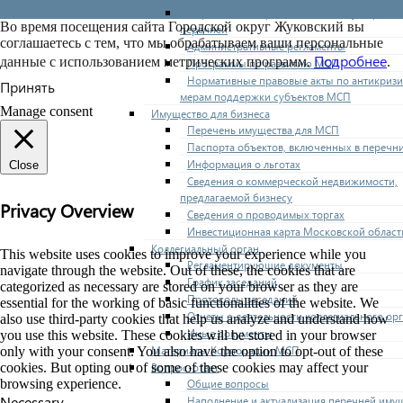
Нормативные правовые акты по утвержде
Во время посещения сайта Городской округ Жуковский вы
перечней
соглашаетесь с тем, что мы обрабатываем ваши персональные
Административные регламенты
Подробнее
данные с использованием метрических программ.
.
Программы по развитию МСП
Нормативные правовые акты по антикриз
Принять
мерам поддержки субъектов МСП
Manage consent
Имущество для бизнеса
Перечень имущества для МСП
Паспорта объектов, включенных в перечн
Информация о льготах
Close
Сведения о коммерческой недвижимости,
предлагаемой бизнесу
Privacy Overview
Сведения о проводимых торгах
Инвестиционная карта Московской област
Коллегиальный орган
This website uses cookies to improve your experience while you
Регламентирующие документы
navigate through the website. Out of these, the cookies that are
График заседаний
categorized as necessary are stored on your browser as they are
Протоколы заседаний
essential for the working of basic functionalities of the website. We
Отчеты о деятельности коллегиального ор
also use third-party cookies that help us analyze and understand how
Иные документы
you use this website. These cookies will be stored in your browser
Материалы Корпорации МСП
only with your consent. You also have the option to opt-out of these
Вопрос-ответ
cookies. But opting out of some of these cookies may affect your
Общие вопросы
browsing experience.
Necessary
Наполнение и актуализация перечней иму