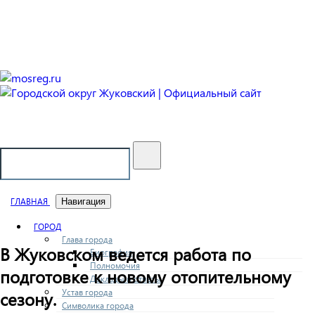
Городской округ Жуковский
Официальный сайт
ГЛАВНАЯ
Навигация
ГОРОД
Глава города
В Жуковском ведется работа по
Биография
Полномочия
подготовке к новому отопительному
Доклады и отчеты
Устав города
сезону.
Символика города