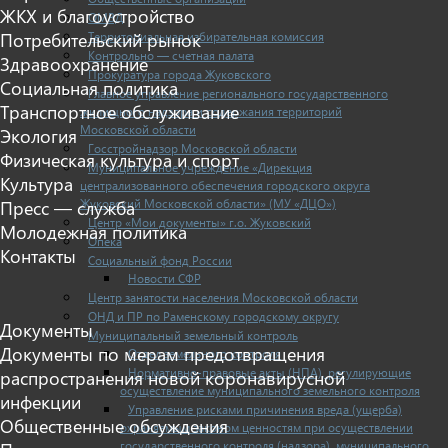
ЖКХ и благоустройство
ОМВД
Территориальная избирательная комиссия
Потребительский рынок
Контрольно — счетная палата
Здравоохранение
Прокуратура города Жуковского
Социальная политика
Главное управление регионального государственного
Транспортное обслуживание
жилищного надзора и содержания территорий
Московской области
Экология
Госстройнадзор Московской области
Физическая культура и спорт
Муниципальное учреждение «Дирекция
Культура
централизованного обеспечения городского округа
Жуковский Московской области» (МУ «ДЦО»)
Пресс — служба
Центр «Мои документы» г.о. Жуковский
Молодежная политика
Опека
Контакты
Социальный фонд России
Новости СФР
Центр занятости населения Московской области
ОНД и ПР по Раменскому городскому округу
Документы
Муниципальный земельный контроль
Документы по мерам предотвращения
Отдел земельного контроля
Нормативно-правовые акты (НПА), регулирующие
распространения новой коронавирусной
осуществление муниципального земельного контроля
инфекции
Управление рисками причинения вреда (ущерба)
Общественные обсуждения
охраняемым законом ценностям при осуществлении
государственного контроля (надзора), муниципального