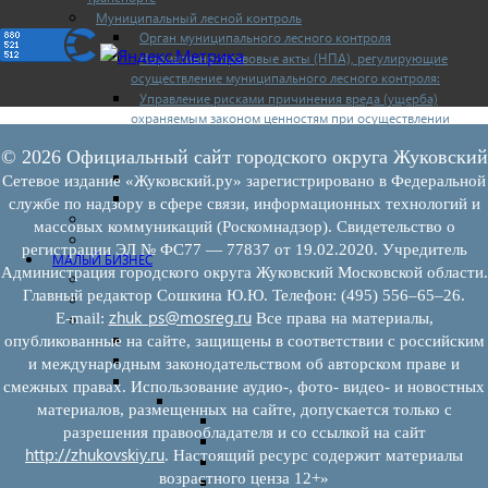
Муниципальный лесной контроль
Орган муниципального лесного контроля
Нормативно-правовые акты (НПА), регулирующие
осуществление муниципального лесного контроля:
Управление рисками причинения вреда (ущерба)
охраняемым законом ценностям при осуществлении
государственного контроля (надзора), муниципального
© 2026 Официальный сайт городского округа Жуковский
контроля
Программа профилактики
Сетевое издание «Жуковский.ру» зарегистрировано в Федеральной
Доклады муниципального лесного контроля
службе по надзору в сфере связи, информационных технологий и
Муниципальный контроль за ЕТО
массовых коммуникаций (Роскомнадзор). Свидетельство о
Муниципальный контроль в сфере благоустройства
регистрации ЭЛ № ФС77 — 77837 от 19.02.2020. Учредитель
МАЛЫЙ БИЗНЕС
Администрация городского округа Жуковский Московской области.
Прием предпринимателей
Главный редактор Сошкина Ю.Ю. Телефон: (495) 556–65–26.
Новости МСП
zhuk_ps@mosreg.ru
E‑mail:
Все права на материалы,
Поддержка МСП
Поддержка МСП
опубликованные на сайте, защищены в соответствии с российским
Финансовая поддержка
и международным законодательством об авторском праве и
Имущественная поддержка
смежных правах. Использование аудио-, фото- видео- и новостных
Нормативно-правовые акты
материалов, размещенных на сайте, допускается только с
Федеральное законодательство
разрешения правообладателя и со ссылкой на сайт
Региональное законодательство
http://zhukovskiy.ru
. Настоящий ресурс содержит материалы
Порядок формирования и ведения перечн
возрастного ценза 12+»
Порядок предоставления имущества из пе