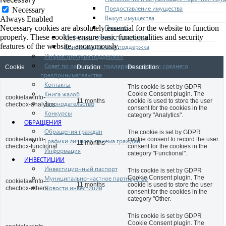
Предоставление имущества
Necessary
Выкуп имущества
Always Enabled
Прочие
Necessary cookies are absolutely essential for the website to function
Информационная поддержка
properly. These cookies ensure basic functionalities and security
features of the website, anonymously.
Консультационная поддержка
Инфраструктура поддержки
Совет по развитию и поддержке малого и среднего
Cookie
Duration
Description
предпринимательства
Контакты
This cookie is set by GDPR
Книга жалоб
Cookie Consent plugin. The
cookielawinfo-
11 months
cookie is used to store the user
Законодательство
checbox-analytics
consent for the cookies in the
Конкурсы
category "Analytics".
ОБРАЩЕНИЯ
Обращения граждан
The cookie is set by GDPR
cookielawinfo-
cookie consent to record the user
Графики личного приема граждан
11 months
checbox-functional
consent for the cookies in the
Информация
category "Functional".
ИНВЕСТИЦИИ
Инвестиционный паспорт
This cookie is set by GDPR
Муниципально-частное партнерство
Cookie Consent plugin. The
cookielawinfo-
11 months
cookie is used to store the user
Новости инвестиций
checbox-others
consent for the cookies in the
category "Other.
This cookie is set by GDPR
Cookie Consent plugin. The