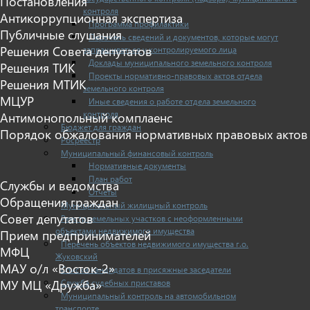
Постановления
контроля
Антикоррупционная экспертиза
Программа профилактики
Публичные слушания
Перечень сведений и документов, которые могут
Решения Совета депутатов
запрашиваться у контролируемого лица
Доклады муниципального земельного контроля
Решения ТИК
Проекты нормативно-правовых актов отдела
Решения МТИК
земельного контроля
МЦУР
Иные сведения о работе отдела земельного
контроля
Антимонопольный комплаенс
Бюджет для граждан
Порядок обжалования нормативных правовых актов
Росреестр
Муниципальный финансовый контроль
Нормативные документы
План работ
Службы и ведомства
Отчеты
Обращения граждан
Муниципальный жилищный контроль
Совет депутатов
Реестр земельных участков с неоформленными
объектами недвижимого имущества
Прием предпринимателей
Перечень объектов недвижимого имущества г.о.
МФЦ
Жуковский
МАУ о/л «Восток-2»
Списки кандидатов в присяжные заседатели
Служба судебных приставов
МУ МЦ «Дружба»
Муниципальный контроль на автомобильном
транспорте