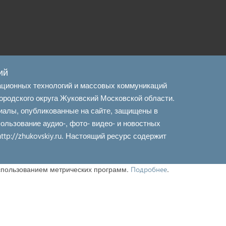
ий
ационных технологий и массовых коммуникаций
ородского округа Жуковский Московской области.
иалы, опубликованные на сайте, защищены в
льзование аудио-, фото- видео- и новостных
. Настоящий ресурс содержит
http://zhukovskiy.ru
использованием метрических программ.
.
Подробнее