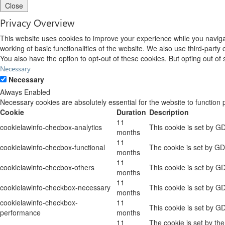
Close
Privacy Overview
This website uses cookies to improve your experience while you navigat
working of basic functionalities of the website. We also use third-part
You also have the option to opt-out of these cookies. But opting out o
Necessary
Necessary
Always Enabled
Necessary cookies are absolutely essential for the website to function 
Cookie
Duration
Description
11
cookielawinfo-checbox-analytics
This cookie is set by G
months
11
cookielawinfo-checbox-functional
The cookie is set by GD
months
11
cookielawinfo-checbox-others
This cookie is set by G
months
11
cookielawinfo-checkbox-necessary
This cookie is set by G
months
cookielawinfo-checkbox-
11
This cookie is set by G
performance
months
11
The cookie is set by th