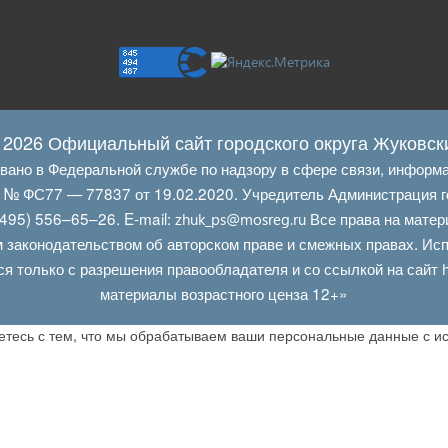
 2026 Официальный сайт городского округа Жуковск
овано в Федеральной службе по надзору в сфере связи, информ
Л № ФС77 — 77837 от 19.02.2020. Учредитель Администрация г
495) 556–65–26. E‑mail:
Все права на матер
zhuk_ps@mosreg.ru
 законодательством об авторском праве и смежных правах. Испо
ся только с разрешения правообладателя и со ссылкой на сайт
материалы возрастного ценза 12+»
аетесь с тем, что мы обрабатываем ваши персональные данные с 