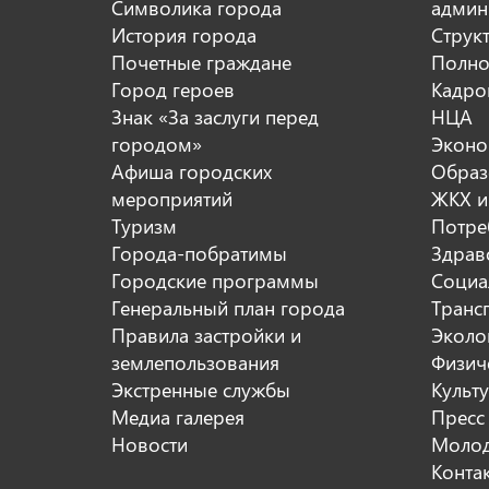
Символика города
админ
История города
Струк
Почетные граждане
Полно
Город героев
Кадро
Знак «За заслуги перед
НЦА
городом»
Эконо
Афиша городских
Образ
мероприятий
ЖКХ и
Туризм
Потре
Города-побратимы
Здрав
Городские программы
Социа
Генеральный план города
Транс
Правила застройки и
Эколо
землепользования
Физиче
Экстренные службы
Культ
Медиа галерея
Пресс
Новости
Молод
Конта