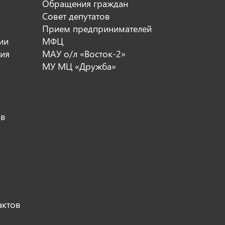
Обращения граждан
Совет депутатов
Прием предпринимателей
ии
МФЦ
ия
МАУ о/л «Восток-2»
МУ МЦ «Дружба»
ов
актов