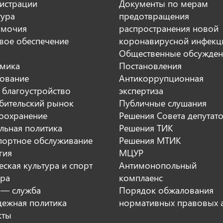
истрации
Документы по мерам
тура
предотвращения
мочия
распространения новой
вое обеспечение
коронавирусной инфекц
Общественные обсужден
мика
Постановления
ование
Антикоррупционная
 благоустройство
экспертиза
бительский рынок
Публичные слушания
оохранение
Решения Совета депутат
льная политика
Решения ТИК
портное обслуживание
Решения МТИК
гия
МЦУР
ская культура и спорт
Антимонопольный
ура
комплаенс
 — служба
Порядок обжалования
ежная политика
нормативных правовых 
кты