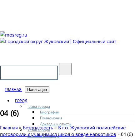
Городской округ Жуковский
Официальный сайт
ГЛАВНАЯ
Навигация
ГОРОД
Глава города
04 (6)
Биография
Полномочия
Доклады и отчеты
Главная
Безопасность
В г.о. Жуковский полицейские
»
»
Устав города
поговорили с учащимися школ о вреде наркотиков
» 04 (6)
Символика города