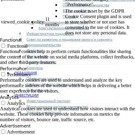
"Performance".
Предоставление имущества
Выкуп имущества
The cookie is set by the GDPR
Прочие
Cookie Consent plugin and is used
11
viewed_cookie_policy
to store whether or not user has
Информационная поддержка
months
consented to the use of cookies. It
Консультационная поддержка
does not store any personal data.
Инфраструктура поддержки
Functional
Совет по развитию и поддержке малого и среднего
предпринимательства
Functional
Контакты
Functional cookies help to perform certain functionalities like sharing
Книга жалоб
the content of the website on social media platforms, collect feedbacks,
Законодательство
and other third-party features.
Конкурсы
Performance
ОБРАЩЕНИЯ
Performance
Обращения граждан
Performance cookies are used to understand and analyze the key
Графики личного приема граждан
performance indexes of the website which helps in delivering a better
Информация
user experience for the visitors.
ИНВЕСТИЦИИ
Analytics
Инвестиционный паспорт
Analytics
Муниципально-частное партнерство
Analytical cookies are used to understand how visitors interact with the
Новости инвестиций
website. These cookies help provide information on metrics the
number of visitors, bounce rate, traffic source, etc.
Advertisement
Advertisement