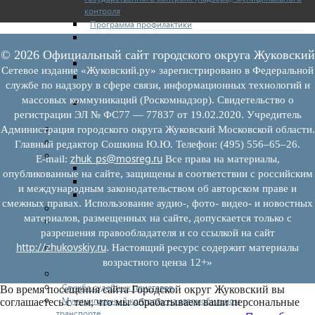
контроля
Программа профилактики
Перечень сведений и документов, которые могут
запрашиваться у контролируемого лица
© 2026 Официальный сайт городского округа Жуковский
Доклады муниципального земельного контроля
Сетевое издание «Жуковский.ру» зарегистрировано в Федеральной
Проекты нормативно-правовых актов отдела
службе по надзору в сфере связи, информационных технологий и
земельного контроля
массовых коммуникаций (Роскомнадзор). Свидетельство о
Иные сведения о работе отдела земельного
регистрации ЭЛ № ФС77 — 77837 от 19.02.2020. Учредитель
контроля
Бюджет для граждан
Администрация городского округа Жуковский Московской области.
Росреестр
Главный редактор Сошкина Ю.Ю. Телефон: (495) 556–65–26.
Муниципальный финансовый контроль
zhuk_ps@mosreg.ru
E‑mail:
Все права на материалы,
Нормативные документы
опубликованные на сайте, защищены в соответствии с российским
План работ
и международным законодательством об авторском праве и
Отчеты
смежных правах. Использование аудио-, фото- видео- и новостных
Муниципальный жилищный контроль
материалов, размещенных на сайте, допускается только с
Реестр земельных участков с неоформленными
разрешения правообладателя и со ссылкой на сайт
объектами недвижимого имущества
http://zhukovskiy.ru
Перечень объектов недвижимого имущества г.о.
. Настоящий ресурс содержит материалы
Жуковский
возрастного ценза 12+»
Списки кандидатов в присяжные заседатели
Служба судебных приставов
Во время посещения сайта Городской округ Жуковский вы
Муниципальный контроль на автомобильном
соглашаетесь с тем, что мы обрабатываем ваши персональные
транспорте