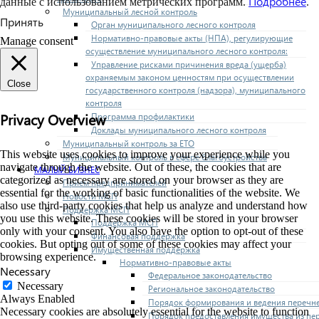
Подробнее
данные с использованием метрических программ.
.
Муниципальный лесной контроль
Принять
Орган муниципального лесного контроля
Нормативно-правовые акты (НПА), регулирующие
Manage consent
осуществление муниципального лесного контроля:
Управление рисками причинения вреда (ущерба)
охраняемым законом ценностям при осуществлении
Close
государственного контроля (надзора), муниципального
контроля
Privacy Overview
Программа профилактики
Доклады муниципального лесного контроля
Муниципальный контроль за ЕТО
This website uses cookies to improve your experience while you
Муниципальный контроль в сфере благоустройства
navigate through the website. Out of these, the cookies that are
МАЛЫЙ БИЗНЕС
categorized as necessary are stored on your browser as they are
Прием предпринимателей
essential for the working of basic functionalities of the website. We
Новости МСП
also use third-party cookies that help us analyze and understand how
Поддержка МСП
you use this website. These cookies will be stored in your browser
Поддержка МСП
only with your consent. You also have the option to opt-out of these
Финансовая поддержка
cookies. But opting out of some of these cookies may affect your
Имущественная поддержка
browsing experience.
Нормативно-правовые акты
Necessary
Федеральное законодательство
Necessary
Региональное законодательство
Always Enabled
Порядок формирования и ведения перечн
Necessary cookies are absolutely essential for the website to function
Порядок предоставления имущества из пе