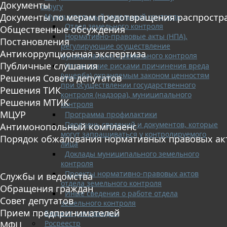
Документы
округу
Документы по мерам предотвращения распростр
Муниципальный земельный контроль
Отдел земельного контроля
Общественные обсуждения
Нормативно-правовые акты (НПА),
Постановления
регулирующие осуществление
Антикоррупционная экспертиза
муниципального земельного контроля
Публичные слушания
Управление рисками причинения вреда
(ущерба) охраняемым законом ценностям
Решения Совета депутатов
при осуществлении государственного
Решения ТИК
контроля (надзора), муниципального
Решения МТИК
контроля
МЦУР
Программа профилактики
Перечень сведений и документов, которые
Антимонопольный комплаенс
могут запрашиваться у контролируемого
Порядок обжалования нормативных правовых ак
лица
Доклады муниципального земельного
контроля
Проекты нормативно-правовых актов
Службы и ведомства
отдела земельного контроля
Обращения граждан
Иные сведения о работе отдела
Совет депутатов
земельного контроля
Прием предпринимателей
Бюджет для граждан
Росреестр
МФЦ