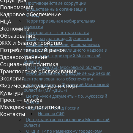
Противодействие коррупции
Полномочия
Общественные организации
Кадровое обеспечение
ОМВД
НЦА
Территориальная избирательная
комиссия
Экономика
Контрольно — счетная палата
Образование
Прокуратура города Жуковского
ЖКХ и благоустройство
Главное управление регионального
Потребительский рынок
государственного жилищного надзора и
содержания территорий Московской
Здравоохранение
области
Социальная политика
Госстройнадзор Московской области
Транспортное обслуживание
Муниципальное учреждение «Дирекция
Экология
централизованного обеспечения
городского округа Жуковский Московской
Физическая культура и спорт
области» (МУ «ДЦО»)
Культура
Центр «Мои документы» г.о. Жуковский
Пресс — служба
Опека
Молодежная политика
Социальный фонд России
Контакты
Новости СФР
Центр занятости населения Московской
области
ОНД и ПР по Раменскому городскому