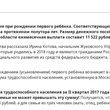
ие при рождении первого ребёнка. Соответствующий 
на протяжении полутора лет. Размер денежного по
й области ежемесячная выплата составит 11 522 рубл
ства рассказала Ирина Котова, начальник Жуковского У
которые родились в 2018 году и являются гражданами Р
ального развития из средств федерального бюджета. 
ождением (усыновлением) первого ребёнка возникает в 
а трудоспособного населения, установленную в Москов
удоспособного населения за II квартал 2017 года с
 семьи не может превышать эту сумму!
Получается, чт
 рублей, а для семьи из трёх человек (мать, отец, ребён