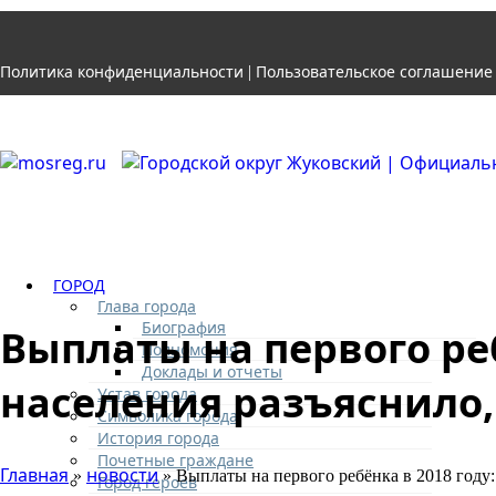
Политика конфиденциальности
Пользовательское соглашение
|
ГОРОД
Глава города
Биография
Выплаты на первого ре
Полномочия
Доклады и отчеты
населения разъяснило,
Устав города
Символика города
История города
Почетные граждане
Главная
новости
»
» Выплаты на первого ребёнка в 2018 году
Город героев