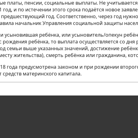
ные платы, пенсии, социальные выплаты. Не учитывает
 год, и по истечении этого срока подаётся новое заявл
а предшествующий год. Соответственно, через год нужн
авила начальник Управления социальной защиты населе
 усыновившая ребёнка, или усыновитель/опекун ребён
с рождения ребёнка, то выплата осуществляется со дня 
од семьи выше указанных значений, достижение ребёнком
есту жительства), смерть ребёнка или гражданина, ко
018 года предусмотрена законом и при рождении второго
т средств материнского капитала.