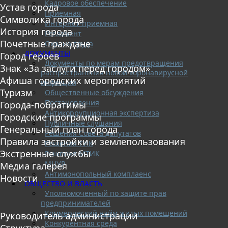
Кадровое обеспечение
Устав города
Приемная
Символика города
Интернет-приемная
История города
Регламент
Почетные граждане
Охрана труда
ДОКУМЕНТЫ
Город героев
Документы по мерам предотвращения
Знак «За заслуги перед городом»
распространения новой коронавирусной
Афиша городских мероприятий
инфекции
Туризм
Общественные обсуждения
Постановления
Города-побратимы
Антикоррупционная экспертиза
Городские программы
Публичные слушания
Генеральный план города
Решения Совета депутатов
Правила застройки и землепользования
Решения ТИК
Экстренные службы
Решения МТИК
МЦУР
Медиа галерея
Антимонопольный комплаенс
Новости
ОБЩЕСТВО И ВЛАСТЬ
Уполномоченный по защите прав
предпринимателей
Коммерческий найм жилых помещений
Руководитель администрации
Конкурентная среда
Структура