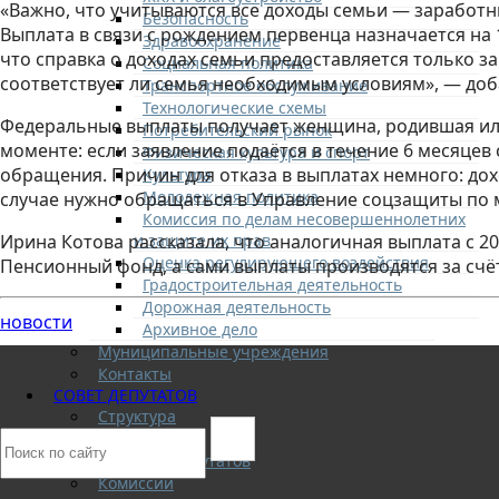
«Важно, что учитываются все доходы семьи — заработ
Безопасность
Выплата в связи с рождением первенца назначается на 1
Здравоохранение
что справка о доходах семьи предоставляется только з
Социальная политика
соответствует ли семья необходимым условиям», — доб
Транспортное обслуживание
Технологические схемы
Федеральные выплаты получает женщина, родившая или
Потребительский рынок
моменте: если заявление подаётся в течение 6 месяцев 
Физическая культура и спорт
обращения. Причин для отказа в выплатах немного: дох
Культура
Молодежная политика
случае нужно обращаться в Управление соцзащиты по м
Комиссия по делам несовершеннолетних
и защите их прав
Ирина Котова рассказала, что аналогичная выплата с 2
Оценка регулирующего воздействия
Пенсионный фонд, а сами выплаты производятся за счё
Градостроительная деятельность
Дорожная деятельность
новости
Архивное дело
Муниципальные учреждения
Контакты
СОВЕТ ДЕПУТАТОВ
Структура
Депутаты
О Совете депутатов
Комиссии