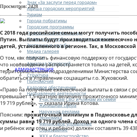
Знак «За заслуги перед городом»
Просмотров: 2428
Афиша городских мероприятий
Туризм
Города-побратимы
Городские программы
С 2018 года российские семьи могут получить пособ
Генеральный план города
Правила застройки и землепользования
Путин. Выплаты будут производиться ежемесячно 
Экстренные службы
детей, установленного в регионе. Так, в Московско
Медиа галерея
Новости
О том, как получить финансовую поддержку от государ
Авиаград Жуковский
что нововведение распространяется только на детей, 
АДМИНИСТРАЦИЯ
территориальными подразделениями Министерства соци
Структура
обратиться в Управление соцзащиты г.о. Жуковский.
Полномочия
Кадровое обеспечение
«Право на получение ежемесячной выплаты в связи с р
Направления деятельности
превышает 1,5-кратную величину прожиточного минимум
Участникам СВО и членам их семей
19 719 рублей», — сказала Ирина Котова.
Жилищная сфера
Наружная реклама
Поясним:
прожиточный минимум в Подмосковье для тр
Экономика
суммы равна 19 719 рублей. Доход на одного члена
Финансовое управление
и ребёнок или отец и ребёнок) должен составлять 39 438
Образование
ЖКХ и благоустройство