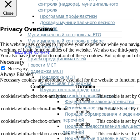
контроля (надзора), муниципального
контроля
Close
Программа профилактики
Доклады муниципального лесного
Privacy Overview
контроля
Муниципальный контроль за ЕТО
Муниципальный контроль в сфере
This website uses cookies to improve your experience while you navigate
благоустройства
working of basic functionalities of the website. We also use third-part
МАЛЫЙ БИЗНЕС
You also have the option to opt-out of these cookies. But opting out o
Прием предпринимателей
Necessary
Новости МСП
Necessary
Поддержка МСП
Always Enabled
Поддержка МСП
Necessary cookies are absolutely essential for the website to function p
Финансовая поддержка
Cookie
Duration
Имущественная поддержка
11
Нормативно-правовые акты
cookielawinfo-checbox-analytics
This cookie is set by
months
Федеральное законодательство
11
Региональное законодательство
cookielawinfo-checbox-functional
The cookie is set by 
months
Порядок формирования и ведени
11
перечней
cookielawinfo-checbox-others
This cookie is set by
months
Порядок предоставления имущест
11
перечней
cookielawinfo-checkbox-necessary
This cookie is set by
months
Нормативные правовые акты по