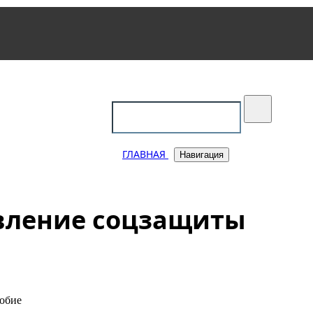
уковский
ГЛАВНАЯ
Навигация
авление соцзащиты
собие