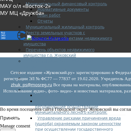
Муниципальный финансовый контроль
МАУ о/л «Восток-2»
Нормативные документы
МУ МЦ «Дружба»
План работ
Отчеты
Муниципальный жилищный контроль
Реестр земельных участков с
неоформленными объектами недвижимого
имущества
Перечень объектов недвижимого
имущества г.о. Жуковский
Списки кандидатов в присяжные
заседатели
Служба судебных приставов
Сетевое издание «Жуковский.ру» зарегистрировано в Федерал
Муниципальный контроль на
регистрации ЭЛ № ФС77 — 77837 от 19.02.2020. Учредитель Адм
автомобильном транспорте
zhuk_ps@mosreg.ru
Все права на материалы, опубликованны
Муниципальный лесной контроль
Использование аудио-, фото- видео- и новостных материалов, ра
Орган муниципального лесного контроля
Нормативно-правовые акты (НПА),
регулирующие осуществление
Во время посещения сайта Городской округ Жуковский вы согла
муниципального лесного контроля:
Принять
Управление рисками причинения вреда
(ущерба) охраняемым законом ценностям
Manage consent
при осуществлении государственного