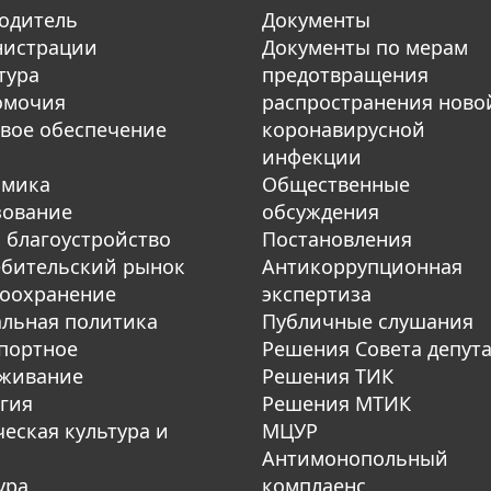
одитель
Документы
нистрации
Документы по мерам
тура
предотвращения
омочия
распространения ново
вое обеспечение
коронавирусной
инфекции
омика
Общественные
зование
обсуждения
 благоустройство
Постановления
бительский рынок
Антикоррупционная
оохранение
экспертиза
льная политика
Публичные слушания
портное
Решения Совета депут
уживание
Решения ТИК
гия
Решения МТИК
еская культура и
МЦУР
Антимонопольный
ура
комплаенс