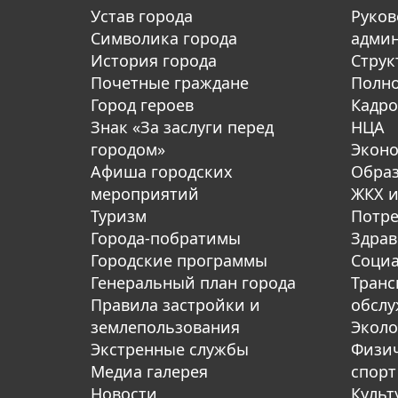
Устав города
Руков
Символика города
адми
История города
Струк
Почетные граждане
Полн
Город героев
Кадро
Знак «За заслуги перед
НЦА
городом»
Экон
Афиша городских
Обра
мероприятий
ЖКХ и
Туризм
Потре
Города-побратимы
Здрав
Городские программы
Социа
Генеральный план города
Транс
Правила застройки и
обсл
землепользования
Эколо
Экстренные службы
Физич
Медиа галерея
спорт
Новости
Культ