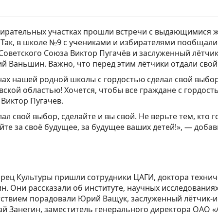
бирательных участках прошли встречи с выдающимися 
 Так, в школе №9 с учениками и избирателями пообщали
Советского Союза Виктор Пугачёв и заслуженный лётчи
й Ваньшин. Важно, что перед этим лётчики отдали свой 
нах нашей родной школы с гордостью сделал свой выбор
ской областью! Хочется, чтобы все граждане с гордост
 Виктор Пугачев.
лал свой выбор, сделайте и вы свой. Не верьте тем, кто 
йте за своё будущее, за будущее ваших детей!», — доба
рец Культуры пришли сотрудники ЦАГИ, доктора технич
. Они рассказали об институте, научных исследованиях
ствием порадовали Юрий Ващук, заслуженный лётчик-и
й Занегин, заместитель генерального директора ОАО «А