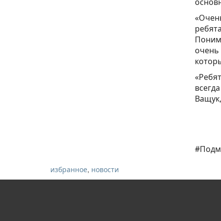
основ
«Очень
ребята
Понима
очень 
которы
«Ребят
всегда
Ващук,
#Подм
,
избранное
новости