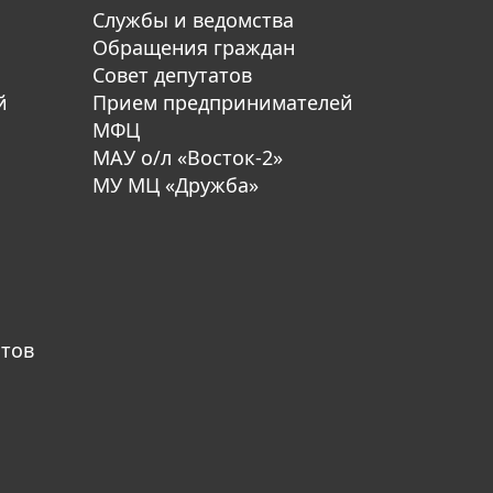
Службы и ведомства
Обращения граждан
Совет депутатов
й
Прием предпринимателей
МФЦ
МАУ о/л «Восток-2»
МУ МЦ «Дружба»
атов