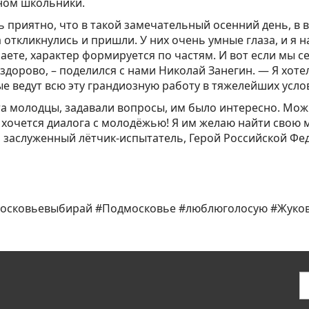
ном школьники.
 приятно, что в такой замечательный осенний день, в во
 откликнулись и пришли. У них очень умные глаза, и я н
ете, характер формируется по частям. И вот если мы се
здорово, – поделился с нами Николай Занегин. — Я хоте
е ведут всю эту грандиозную работу в тяжелейших усло
а молодцы, задавали вопросы, им было интересно. Можн
 хочется диалога с молодёжью! Я им желаю найти свою м
 заслуженный лётчик-испытатель, Герой Российской Фе
осковьевыбирай #Подмосковье #люблюголосую #Жуко