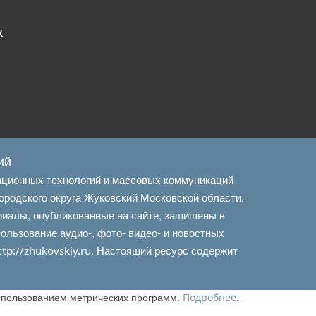
х
ий
ационных технологий и массовых коммуникаций
ородского округа Жуковский Московской области.
риалы, опубликованные на сайте, защищены в
льзование аудио-, фото- видео- и новостных
. Настоящий ресурс содержит
ttp://zhukovskiy.ru
использованием метрических программ.
.
Подробнее