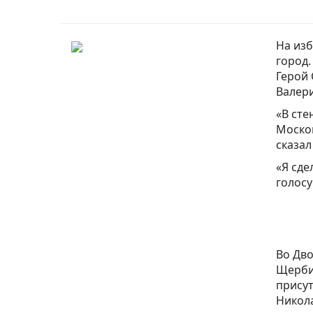
На из
город.
Герой 
Валери
«В сте
Москов
сказал
«Я сде
голосу
Во Дво
Щербин
присут
Никола