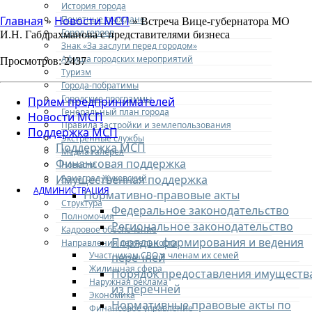
История города
Почетные граждане
Главная
Новости МСП
»
» Встреча Вице-губернатора МО
Город героев
И.Н. Габдрахманова с представителями бизнеса
Знак «За заслуги перед городом»
Афиша городских мероприятий
Просмотров: 2437
Туризм
Города-побратимы
Городские программы
Прием предпринимателей
Генеральный план города
Новости МСП
Правила застройки и землепользования
Поддержка МСП
Экстренные службы
Поддержка МСП
Медиа галерея
Финансовая поддержка
Новости
Авиаград Жуковский
Имущественная поддержка
АДМИНИСТРАЦИЯ
Нормативно-правовые акты
Структура
Федеральное законодательство
Полномочия
Региональное законодательство
Кадровое обеспечение
Порядок формирования и ведения
Направления деятельности
Участникам СВО и членам их семей
перечней
Жилищная сфера
Порядок предоставления имуществ
Наружная реклама
из перечней
Экономика
Нормативные правовые акты по
Финансовое управление