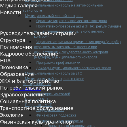
Медиа галерея
Муниципальный контроль на автомобильном
транспорте
Новости
Муниципальный лесной контроль
Орган муниципального лесного контроля
Нормативно-правовые акты (НПА), регулирующие
осуществление муниципального лесного
Руководитель администрации
контроля:
Структура
Управление рисками причинения вреда (ущерба)
Полномочия
охраняемым законом ценностям при
осуществлении государственного контроля
Кадровое обеспечение
(надзора), муниципального контроля
НЦА
Программа профилактики
Экономика
Доклады муниципального лесного контроля
Образование
Муниципальный контроль за ЕТО
Муниципальный контроль в сфере
ЖКХ и благоустройство
благоустройства
Потребительский рынок
МАЛЫЙ БИЗНЕС
Здравоохранение
Прием предпринимателей
Новости МСП
Социальная политика
Поддержка МСП
Транспортное обслуживание
Поддержка МСП
Экология
Финансовая поддержка
Имущественная поддержка
Физическая культура и спорт
Нормативно-правовые акты