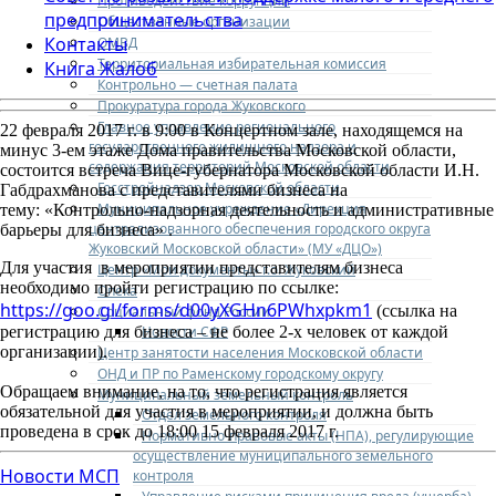
Противодействие коррупции
предпринимательства
Общественные организации
Контакты
ОМВД
Территориальная избирательная комиссия
Книга Жалоб
Контрольно — счетная палата
Прокуратура города Жуковского
Главное управление регионального
22 февраля 2017 г. в 9:00 в Концертном зале, находящемся на
государственного жилищного надзора и
минус 3-ем этаже Дома правительства Московской области,
содержания территорий Московской области
состоится встреча Вице-губернатора Московской области И.Н.
Госстройнадзор Московской области
Габдрахманова с представителями бизнеса на
Муниципальное учреждение «Дирекция
тему: «Контрольно-надзорная деятельность и административные
централизованного обеспечения городского округа
барьеры для бизнеса» .
Жуковский Московской области» (МУ «ДЦО»)
Для участия в мероприятии представителям бизнеса
Центр «Мои документы» г.о. Жуковский
необходимо пройти регистрацию по ссылке:
Опека
https://goo.gl/forms/d00yXGHn6PWhxpkm1
(ссылка на
Социальный фонд России
Новости СФР
регистрацию для бизнеса – не более 2-х человек от каждой
организации).
Центр занятости населения Московской области
ОНД и ПР по Раменскому городскому округу
Обращаем внимание, на то, что регистрация является
Муниципальный земельный контроль
обязательной для участия в мероприятии, и должна быть
Отдел земельного контроля
проведена в срок до 18:00 15 февраля 2017 г.
Нормативно-правовые акты (НПА), регулирующие
осуществление муниципального земельного
Новости МСП
контроля