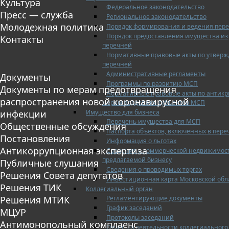
Культура
Федеральное законодательство
Пресс — служба
Региональное законодательство
Молодежная политика
Порядок формирования и ведения пер
Порядок предоставления имущества из
Контакты
перечней
Нормативные правовые акты по утвер
перечней
Административные регламенты
Документы
Программы по развитию МСП
Документы по мерам предотвращения
Нормативные правовые акты по антик
распространения новой коронавирусной
мерам поддержки субъектов МСП
Имущество для бизнеса
инфекции
Перечень имущества для МСП
Общественные обсуждения
Паспорта объектов, включенных в пере
Постановления
Информация о льготах
Антикоррупционная экспертиза
Сведения о коммерческой недвижимос
предлагаемой бизнесу
Публичные слушания
Сведения о проводимых торгах
Решения Совета депутатов
Инвестиционная карта Московской обл
Решения ТИК
Коллегиальный орган
Регламентирующие документы
Решения МТИК
График заседаний
МЦУР
Протоколы заседаний
Антимонопольный комплаенс
Отчеты о деятельности коллегиального