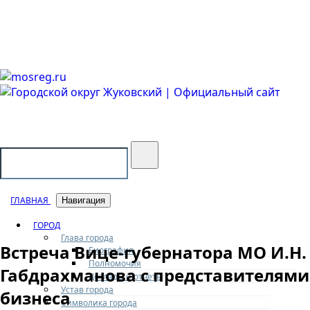
Городской округ Жуковский
Официальный сайт
ГЛАВНАЯ
Навигация
ГОРОД
Глава города
Встреча Вице-губернатора МО И.Н.
Биография
Полномочия
Габдрахманова с представителями
Доклады и отчеты
Устав города
бизнеса
Символика города