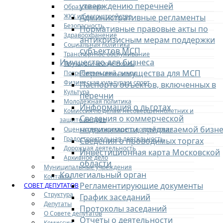
утверждению перечней
Образование
ЖКХ и благоустройство
Административные регламенты
Безопасность
Нормативные правовые акты по
Здравоохранение
антикризисным мерам поддержки
Социальная политика
субъектов МСП
Транспортное обслуживание
Имущество для бизнеса
Технологические схемы
Перечень имущества для МСП
Потребительский рынок
Физическая культура и спорт
Паспорта объектов, включенных в
Культура
перечни
Молодежная политика
Информация о льготах
Комиссия по делам несовершеннолетних и
Сведения о коммерческой
защите их прав
недвижимости, предлагаемой бизне
Оценка регулирующего воздействия
Градостроительная деятельность
Сведения о проводимых торгах
Дорожная деятельность
Инвестиционная карта Московской
Архивное дело
области
Муниципальные учреждения
Коллегиальный орган
Контакты
Регламентирующие документы
СОВЕТ ДЕПУТАТОВ
Структура
График заседаний
Депутаты
Протоколы заседаний
О Совете депутатов
Отчеты о деятельности
Комиссии