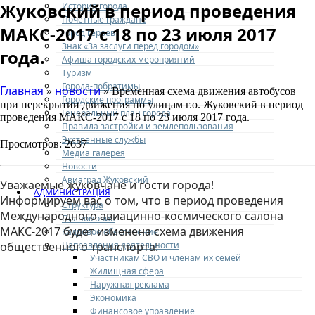
Жуковский в период проведения
История города
Почетные граждане
МАКС-2017 с 18 по 23 июля 2017
Город героев
Знак «За заслуги перед городом»
года.
Афиша городских мероприятий
Туризм
Города-побратимы
Главная
новости
»
» Временная схема движения автобусов
Городские программы
при перекрытии движения по улицам г.о. Жуковский в период
Генеральный план города
проведения МАКС-2017 с 18 по 23 июля 2017 года.
Правила застройки и землепользования
Экстренные службы
Просмотров: 2637
Медиа галерея
Новости
Авиаград Жуковский
Уважаемые жуковчане и гости города!
АДМИНИСТРАЦИЯ
Информируем вас о том, что в период проведения
Структура
Международного авиацинно-космического салона
Полномочия
МАКС-2017 будет изменена схема движения
Кадровое обеспечение
Направления деятельности
общественного транспорта!
Участникам СВО и членам их семей
Жилищная сфера
Наружная реклама
Экономика
Финансовое управление