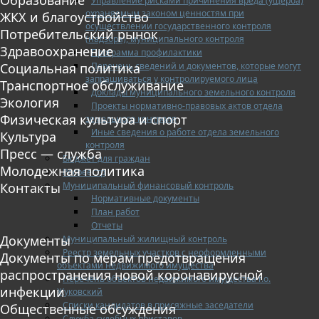
Управление рисками причинения вреда (ущерба)
охраняемым законом ценностям при
ЖКХ и благоустройство
осуществлении государственного контроля
Потребительский рынок
(надзора), муниципального контроля
Здравоохранение
Программа профилактики
Перечень сведений и документов, которые могут
Социальная политика
запрашиваться у контролируемого лица
Транспортное обслуживание
Доклады муниципального земельного контроля
Экология
Проекты нормативно-правовых актов отдела
Физическая культура и спорт
земельного контроля
Иные сведения о работе отдела земельного
Культура
контроля
Пресс — служба
Бюджет для граждан
Молодежная политика
Росреестр
Муниципальный финансовый контроль
Контакты
Нормативные документы
План работ
Отчеты
Документы
Муниципальный жилищный контроль
Реестр земельных участков с неоформленными
Документы по мерам предотвращения
объектами недвижимого имущества
распространения новой коронавирусной
Перечень объектов недвижимого имущества г.о.
инфекции
Жуковский
Списки кандидатов в присяжные заседатели
Общественные обсуждения
Служба судебных приставов