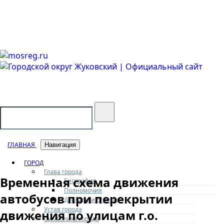
Городской округ Жуковский
Официальный сайт
ГЛАВНАЯ
Навигация
ГОРОД
Глава города
Временная схема движения
Биография
Полномочия
автобусов при перекрытии
Доклады и отчеты
Устав города
движения по улицам г.о.
Символика города