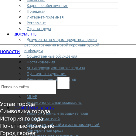
Кадровое обеспечение
Приемная
Интернет-приемная
Регламент
Охрана труда
ДОКУМЕНТЫ
Документы по мерам предотвращения
распространения новой коронавирусной
инфекции
новости
Общественные обсуждения
Постановления
Антикоррупционная экспертиза
Публичные слушания
Решения Совета депутатов
Решения ТИК
Решения МТИК
МЦУР
Антимонопольный комплаенс
Устав города
ОБЩЕСТВО И ВЛАСТЬ
Символика города
Уполномоченный по защите прав
История города
предпринимателей
Коммерческий найм жилых помещений
Почетные граждане
Конкурентная среда
Город героев