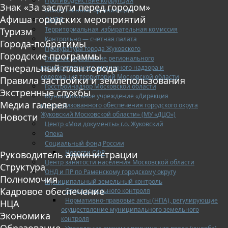
Противодействие коррупции
Знак «За заслуги перед городом»
Общественные организации
Афиша городских мероприятий
ОМВД
Территориальная избирательная комиссия
Туризм
Контрольно — счетная палата
Города-побратимы
Прокуратура города Жуковского
Городские программы
Главное управление регионального
Генеральный план города
государственного жилищного надзора и
содержания территорий Московской области
Правила застройки и землепользования
Госстройнадзор Московской области
Экстренные службы
Муниципальное учреждение «Дирекция
Медиа галерея
централизованного обеспечения городского округа
Жуковский Московской области» (МУ «ДЦО»)
Новости
Центр «Мои документы» г.о. Жуковский
Опека
Социальный фонд России
Новости СФР
Руководитель администрации
Центр занятости населения Московской области
Структура
ОНД и ПР по Раменскому городскому округу
Полномочия
Муниципальный земельный контроль
Кадровое обеспечение
Отдел земельного контроля
Нормативно-правовые акты (НПА), регулирующие
НЦА
осуществление муниципального земельного
Экономика
контроля
Образование