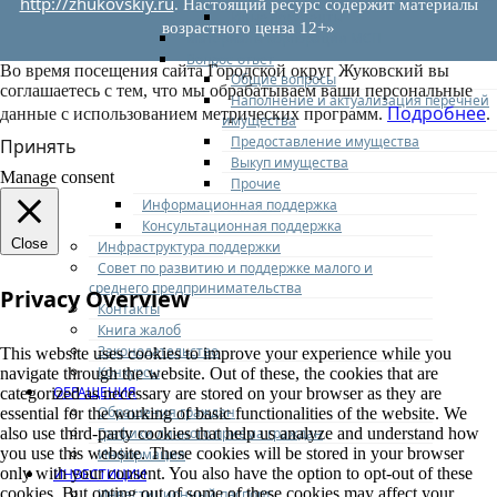
http://zhukovskiy.ru
. Настоящий ресурс содержит материалы
Иные документы
возрастного ценза 12+»
Материалы Корпорации МСП
Вопрос-ответ
Во время посещения сайта Городской округ Жуковский вы
Общие вопросы
соглашаетесь с тем, что мы обрабатываем ваши персональные
Наполнение и актуализация перечней
Подробнее
данные с использованием метрических программ.
.
имущества
Предоставление имущества
Принять
Выкуп имущества
Manage consent
Прочие
Информационная поддержка
Консультационная поддержка
Close
Инфраструктура поддержки
Совет по развитию и поддержке малого и
среднего предпринимательства
Privacy Overview
Контакты
Книга жалоб
Законодательство
This website uses cookies to improve your experience while you
Конкурсы
navigate through the website. Out of these, the cookies that are
ОБРАЩЕНИЯ
categorized as necessary are stored on your browser as they are
Обращения граждан
essential for the working of basic functionalities of the website. We
Графики личного приема граждан
also use third-party cookies that help us analyze and understand how
you use this website. These cookies will be stored in your browser
Информация
only with your consent. You also have the option to opt-out of these
ИНВЕСТИЦИИ
cookies. But opting out of some of these cookies may affect your
Инвестиционный паспорт