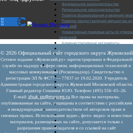
Федеральное законодательство
Региональное законодательство
Порядок формирования и ведения пер
Порядок предоставления имущества из
перечней
Нормативные правовые акты по утвер
перечней
Административные регламенты
Программы по развитию МСП
© 2026 Официальный сайт городского округа Жуковский
Нормативные правовые акты по антик
мерам поддержки субъектов МСП
Сетевое издание «Жуковский.ру» зарегистрировано в Федеральной
Имущество для бизнеса
службе по надзору в сфере связи, информационных технологий и
Перечень имущества для МСП
массовых коммуникаций (Роскомнадзор). Свидетельство о
Паспорта объектов, включенных в пере
регистрации ЭЛ № ФС77 — 77837 от 19.02.2020. Учредитель
Информация о льготах
Администрация городского округа Жуковский Московской области.
Сведения о коммерческой недвижимос
Главный редактор Сошкина Ю.Ю. Телефон: (495) 556–65–26.
предлагаемой бизнесу
zhuk_ps@mosreg.ru
E‑mail:
Все права на материалы,
Сведения о проводимых торгах
опубликованные на сайте, защищены в соответствии с российским
Инвестиционная карта Московской обл
и международным законодательством об авторском праве и
Коллегиальный орган
Регламентирующие документы
смежных правах. Использование аудио-, фото- видео- и новостных
График заседаний
материалов, размещенных на сайте, допускается только с
Протоколы заседаний
разрешения правообладателя и со ссылкой на сайт
Отчеты о деятельности коллегиального