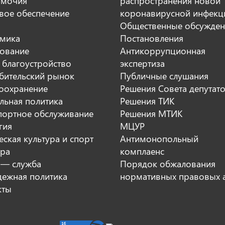
мочия
распространения новой
вое обеспечение
коронавирусной инфекц
Общественные обсужден
мика
Постановления
ование
Антикоррупционная
 благоустройство
экспертиза
бительский рынок
Публичные слушания
оохранение
Решения Совета депутат
льная политика
Решения ТИК
портное обслуживание
Решения МТИК
гия
МЦУР
ская культура и спорт
Антимонопольный
ура
комплаенс
 — служба
Порядок обжалования
ежная политика
нормативных правовых 
кты