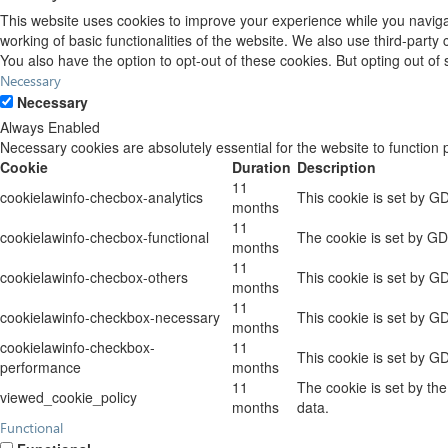
This website uses cookies to improve your experience while you navigat
working of basic functionalities of the website. We also use third-part
You also have the option to opt-out of these cookies. But opting out o
Necessary
Necessary
Always Enabled
Necessary cookies are absolutely essential for the website to function 
Cookie
Duration
Description
11
cookielawinfo-checbox-analytics
This cookie is set by G
months
11
cookielawinfo-checbox-functional
The cookie is set by GD
months
11
cookielawinfo-checbox-others
This cookie is set by G
months
11
cookielawinfo-checkbox-necessary
This cookie is set by G
months
cookielawinfo-checkbox-
11
This cookie is set by G
performance
months
11
The cookie is set by th
viewed_cookie_policy
months
data.
Functional