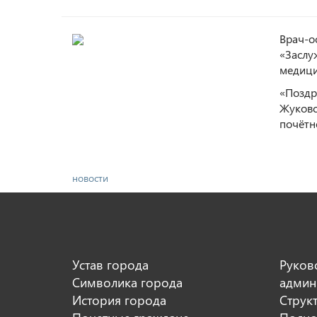
Врач-о
«Заслу
медици
«Поздр
Жуковс
почётн
новости
Устав города
Руков
Символика города
админ
История города
Струк