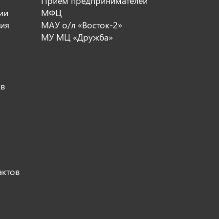
Прием предпринимателей
ии
МФЦ
ия
МАУ о/л «Восток-2»
МУ МЦ «Дружба»
ов
актов