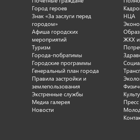
Почетные граждане
Полно
Город героев
Кадро
Знак «За заслуги перед
НЦА
городом»
Эконо
Афиша городских
Образ
мероприятий
ЖКХ и
Туризм
Потре
Города-побратимы
Здрав
Городские программы
Социа
Генеральный план города
Транс
Правила застройки и
Эколо
землепользования
Физиче
Экстренные службы
Культ
Медиа галерея
Пресс
Новости
Молод
Конта