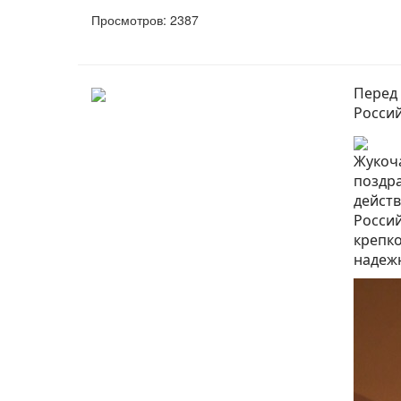
Просмотров: 2387
Перед
Росси
Жукоча
поздра
действ
Россий
крепко
надежн