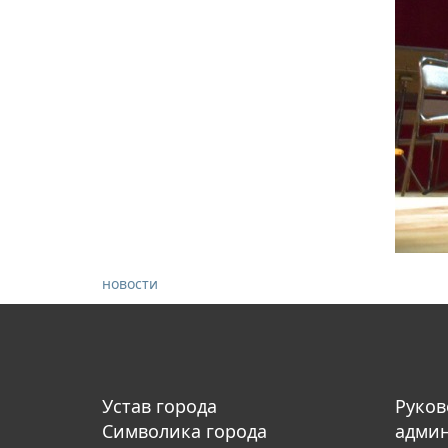
новости
Устав города
Руков
Символика города
адми