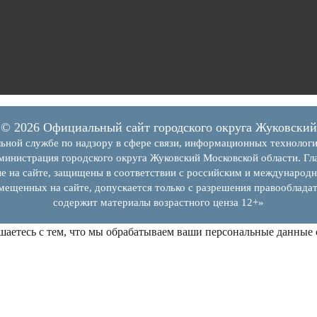
© 2026 Официальный сайт городского округа Жуковский
ьной службе по надзору в сфере связи, информационных технолог
инистрация городского округа Жуковский Московской области. Гла
е на сайте, защищены в соответствии с российским и международн
змещенных на сайте, допускается только с разрешения правообладат
содержит материалы возрастного ценза 12+»
шаетесь с тем, что мы обрабатываем ваши персональные данные