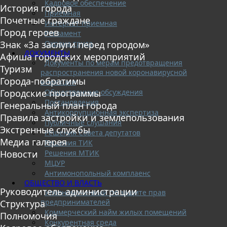
Кадровое обеспечение
История города
Приемная
Почетные граждане
Интернет-приемная
Город героев
Регламент
Охрана труда
Знак «За заслуги перед городом»
ДОКУМЕНТЫ
Афиша городских мероприятий
Документы по мерам предотвращения
Туризм
распространения новой коронавирусной
Города-побратимы
инфекции
Общественные обсуждения
Городские программы
Постановления
Генеральный план города
Антикоррупционная экспертиза
Правила застройки и землепользования
Публичные слушания
Экстренные службы
Решения Совета депутатов
Медиа галерея
Решения ТИК
Решения МТИК
Новости
МЦУР
Антимонопольный комплаенс
ОБЩЕСТВО И ВЛАСТЬ
Руководитель администрации
Уполномоченный по защите прав
предпринимателей
Структура
Коммерческий найм жилых помещений
Полномочия
Конкурентная среда