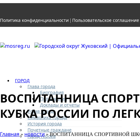
Политика конфиденциальности
Пользовательское соглашение
|
ГОРОД
Глава города
Биография
ВОСПИТАННИЦА СПОРТ
Полномочия
Доклады и отчеты
КУБКА РОССИИ ПО ЛЕГ
Устав города
Символика города
История города
Почетные граждане
Главная
новости
»
» ВОСПИТАННИЦА СПОРТИВНОЙ ШКО
Город героев