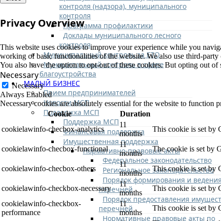
контроля (надзора), муниципального
контроля
Privacy Overview
Программа профилактики
Доклады муниципального лесного
контроля
This website uses cookies to improve your experience while you navigate
Муниципальный контроль за ЕТО
working of basic functionalities of the website. We also use third-part
Муниципальный контроль в сфере
You also have the option to opt-out of these cookies. But opting out o
благоустройства
Necessary
МАЛЫЙ БИЗНЕС
Necessary
Прием предпринимателей
Always Enabled
Новости МСП
Necessary cookies are absolutely essential for the website to function p
Поддержка МСП
Cookie
Duration
Поддержка МСП
11
cookielawinfo-checbox-analytics
This cookie is set by
Финансовая поддержка
months
Имущественная поддержка
11
cookielawinfo-checbox-functional
The cookie is set by 
Нормативно-правовые акты
months
Федеральное законодательство
11
cookielawinfo-checbox-others
This cookie is set by
Региональное законодательство
months
Порядок формирования и ведени
11
cookielawinfo-checkbox-necessary
This cookie is set by
перечней
months
Порядок предоставления имущест
cookielawinfo-checkbox-
11
перечней
This cookie is set by
performance
months
Нормативные правовые акты по