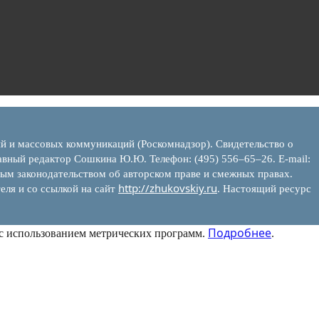
ий и массовых коммуникаций (Роскомнадзор). Свидетельство о
вный редактор Сошкина Ю.Ю. Телефон: (495) 556–65–26. E‑mail:
ым законодательством об авторском праве и смежных правах.
http://zhukovskiy.ru
еля и со ссылкой на сайт
. Настоящий ресурс
Подробнее
 с использованием метрических программ.
.