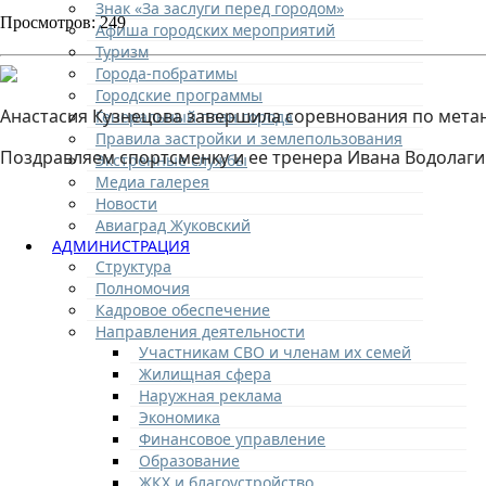
Знак «За заслуги перед городом»
Просмотров: 249
Афиша городских мероприятий
Туризм
Города-побратимы
Городские программы
Анастасия Кузнецова завершила соревнования по метани
Генеральный план города
Правила застройки и землепользования
Поздравляем спортсменку и ее тренера Ивана Водолаги 
Экстренные службы
Медиа галерея
Новости
Авиаград Жуковский
АДМИНИСТРАЦИЯ
Структура
Полномочия
Кадровое обеспечение
Направления деятельности
Участникам СВО и членам их семей
Жилищная сфера
Наружная реклама
Экономика
Финансовое управление
Образование
ЖКХ и благоустройство