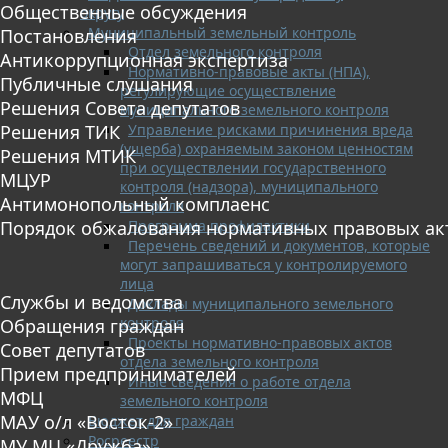
Общественные обсуждения
округу
Муниципальный земельный контроль
Постановления
Отдел земельного контроля
Антикоррупционная экспертиза
Нормативно-правовые акты (НПА),
Публичные слушания
регулирующие осуществление
Решения Совета депутатов
муниципального земельного контроля
Управление рисками причинения вреда
Решения ТИК
(ущерба) охраняемым законом ценностям
Решения МТИК
при осуществлении государственного
МЦУР
контроля (надзора), муниципального
Антимонопольный комплаенс
контроля
Программа профилактики
Порядок обжалования нормативных правовых ак
Перечень сведений и документов, которые
могут запрашиваться у контролируемого
лица
Службы и ведомства
Доклады муниципального земельного
контроля
Обращения граждан
Проекты нормативно-правовых актов
Совет депутатов
отдела земельного контроля
Прием предпринимателей
Иные сведения о работе отдела
МФЦ
земельного контроля
МАУ о/л «Восток-2»
Бюджет для граждан
Росреестр
МУ МЦ «Дружба»