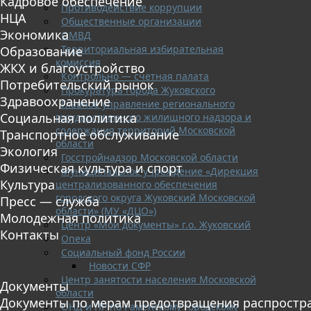
Кадровое обеспечение
Противодействие коррупции
НЦА
Общественные организации
Экономика
ОМВД
Территориальная избирательная
Образование
комиссия
ЖКХ и благоустройство
Контрольно — счетная палата
Потребительский рынок
Прокуратура города Жуковского
Здравоохранение
Главное управление регионального
Социальная политика
государственного жилищного надзора и
содержания территорий Московской
Транспортное обслуживание
области
Экология
Госстройнадзор Московской области
Физическая культура и спорт
Муниципальное учреждение «Дирекция
Культура
централизованного обеспечения
городского округа Жуковский Московской
Пресс — служба
области» (МУ «ДЦО»)
Молодежная политика
Центр «Мои документы» г.о. Жуковский
Контакты
Опека
Социальный фонд России
Новости СФР
Центр занятости населения Московской
Документы
области
Документы по мерам предотвращения распростр
ОНД и ПР по Раменскому городскому