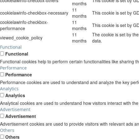
cookielawinfo-checbox-others
This cookie is set by G
months
11
cookielawinfo-checkbox-necessary
This cookie is set by G
months
cookielawinfo-checkbox-
11
This cookie is set by G
performance
months
11
The cookie is set by th
viewed_cookie_policy
months
data.
Functional
Functional
Functional cookies help to perform certain functionalities like sharing t
Performance
Performance
Performance cookies are used to understand and analyze the key perform
Analytics
Analytics
Analytical cookies are used to understand how visitors interact with the
Advertisement
Advertisement
Advertisement cookies are used to provide visitors with relevant ads a
Others
Others