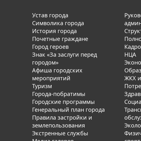
Устав города
Руков
Символика города
адми
История города
Струк
Почетные граждане
Полн
Город героев
Кадро
Знак «За заслуги перед
НЦА
городом»
Экон
Афиша городских
Обра
мероприятий
ЖКХ и
Туризм
Потре
Города-побратимы
Здрав
Городские программы
Социа
Генеральный план города
Транс
Правила застройки и
обсл
землепользования
Эколо
Экстренные службы
Физич