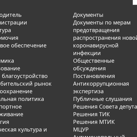
одитель
Документы
нистрации
Документы по мерам
тура
предотвращения
омочия
распространения ново
вое обеспечение
коронавирусной
инфекции
омика
Общественные
зование
обсуждения
 благоустройство
Постановления
бительский рынок
Антикоррупционная
оохранение
экспертиза
льная политика
Публичные слушания
портное
Решения Совета депут
уживание
Решения ТИК
гия
Решения МТИК
еская культура и
МЦУР