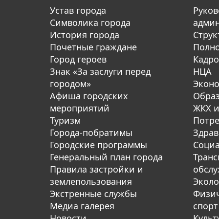
Устав города
Руков
Символика города
адми
История города
Струк
Почетные граждане
Полн
Город героев
Кадро
Знак «За заслуги перед
НЦА
городом»
Экон
Афиша городских
Обра
мероприятий
ЖКХ и
Туризм
Потре
Города-побратимы
Здрав
Городские программы
Социа
Генеральный план города
Транс
Правила застройки и
обсл
землепользования
Эколо
Экстренные службы
Физич
Медиа галерея
спорт
Новости
Культ