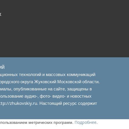
х
ий
ационных технологий и массовых коммуникаций
ородского округа Жуковский Московской области.
риалы, опубликованные на сайте, защищены в
льзование аудио-, фото- видео- и новостных
. Настоящий ресурс содержит
ttp://zhukovskiy.ru
использованием метрических программ.
.
Подробнее