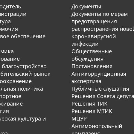
одитель
Документы
нистрации
Документы по мерам
тура
предотвращения
омочия
распространения ново
вое обеспечение
коронавирусной
инфекции
омика
Общественные
зование
обсуждения
 благоустройство
Постановления
бительский рынок
Антикоррупционная
оохранение
экспертиза
льная политика
Публичные слушания
портное
Решения Совета депут
уживание
Решения ТИК
гия
Решения МТИК
еская культура и
МЦУР
Антимонопольный
ура
комплаенс