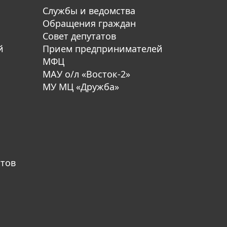
Службы и ведомства
Обращения граждан
Совет депутатов
й
Прием предпринимателей
МФЦ
МАУ о/л «Восток-2»
МУ МЦ «Дружба»
атов